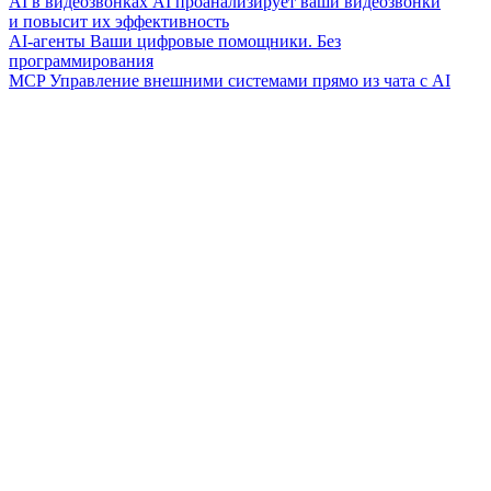
AI в видеозвонках
AI проанализирует ваши видеозвонки
и повысит их эффективность
AI-агенты
Ваши цифровые помощники. Без
программирования
MCP
Управление внешними системами прямо из чата с AI