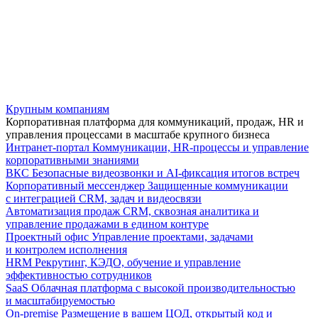
Крупным компаниям
Корпоративная платформа для коммуникаций, продаж, HR и
управления процессами в масштабе крупного бизнеса
Интранет-портал
Коммуникации, HR-процессы и управление
корпоративными знаниями
ВКС
Безопасные видеозвонки и AI-фиксация итогов встреч
Корпоративный мессенджер
Защищенные коммуникации
с интеграцией CRM, задач и видеосвязи
Автоматизация продаж
CRM, сквозная аналитика и
управление продажами в едином контуре
Проектный офис
Управление проектами, задачами
и контролем исполнения
HRM
Рекрутинг, КЭДО, обучение и управление
эффективностью сотрудников
SaaS
Облачная платформа с высокой производительностью
и масштабируемостью
On-premise
Размещение в вашем ЦОД, открытый код и