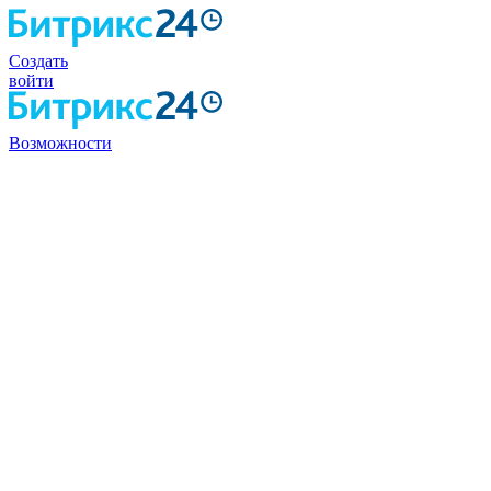
Создать
войти
Возможности