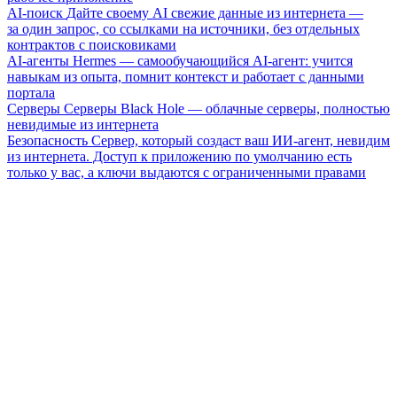
AI-поиск
Дайте своему AI свежие данные из интернета —
за один запрос, со ссылками на источники, без отдельных
контрактов с поисковиками
AI-агенты
Hermes — самообучающийся AI-агент: учится
навыкам из опыта, помнит контекст и работает с данными
портала
Серверы
Серверы Black Hole — облачные серверы, полностью
невидимые из интернета
Безопасность
Сервер, который создаст ваш ИИ-агент, невидим
из интернета. Доступ к приложению по умолчанию есть
только у вас, а ключи выдаются с ограниченными правами