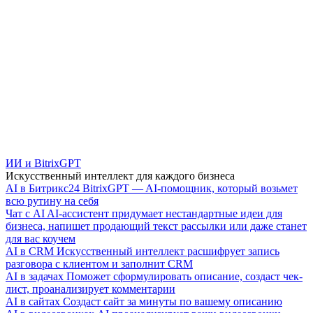
ИИ и BitrixGPT
Искусственный интеллект для каждого бизнеса
AI в Битрикс24
BitrixGPT — AI-помощник, который возьмет
всю рутину на себя
Чат с AI
AI-ассистент придумает нестандартные идеи для
бизнеса, напишет продающий текст рассылки или даже станет
для вас коучем
AI в CRM
Искусственный интеллект расшифрует запись
разговора с клиентом и заполнит CRM
AI в задачах
Поможет сформулировать описание, создаст чек-
лист, проанализирует комментарии
AI в сайтах
Создаст сайт за минуты по вашему описанию