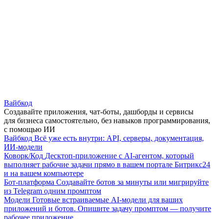
Вайбкод
Создавайте приложения, чат-боты, дашборды и сервисы
для бизнеса самостоятельно, без навыков программирования,
с помощью ИИ
Вайбкод
Всё уже есть внутри: API, серверы, документация,
ИИ-модели
Коворк/Код
Десктоп-приложение с AI-агентом, который
выполняет рабочие задачи прямо в вашем портале Битрикс24
и на вашем компьютере
Бот-платформа
Создавайте ботов за минуты или мигрируйте
из Telegram одним промптом
Модели
Готовые встраиваемые AI-модели для ваших
приложений и ботов. Опишите задачу промптом — получите
рабочее приложение