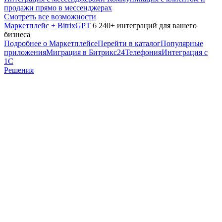
продажи прямо в мессенджерах
Смотреть все возможности
Маркетплейс + BitrixGPT
6 240+ интеграций для вашего
бизнеса
Подробнее о Маркетплейсе
Перейти в каталог
Популярные
приложения
Миграция в Битрикс24
Телефония
Интеграция с
1С
Решения