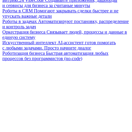
Битрикс24 VibeCode
Создавайте приложения, дашборды
и сервисы для бизнеса за считаные минуты
Роботы в CRM
Помогают закрывать сделки быстрее и не
упускать важные детали
Роботы в задачах
Автоматизируют постановку, распределение
и контроль задач
Оркестрация бизнеса
Связывает людей, процессы и данные в
единую систему
Искусственный интеллект
AI-ассистент готов помогать
с любыми задачами. Просто начните диалог
Роботизация бизнеса
Быстрая автоматизация любых
процессов без программистов (no-code)