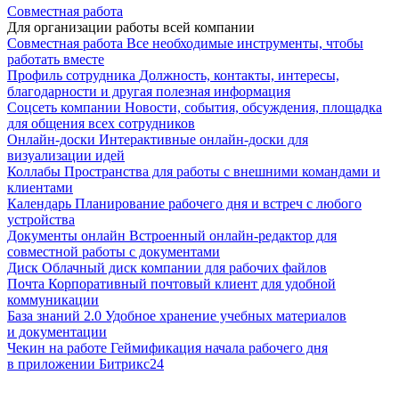
Совместная работа
Для организации работы всей компании
Совместная работа
Все необходимые инструменты, чтобы
работать вместе
Профиль сотрудника
Должность, контакты, интересы,
благодарности и другая полезная информация
Соцсеть компании
Новости, события, обсуждения, площадка
для общения всех сотрудников
Онлайн-доски
Интерактивные онлайн-доски для
визуализации идей
Коллабы
Пространства для работы с внешними командами и
клиентами
Календарь
Планирование рабочего дня и встреч с любого
устройства
Документы онлайн
Встроенный онлайн-редактор для
совместной работы с документами
Диск
Облачный диск компании для рабочих файлов
Почта
Корпоративный почтовый клиент для удобной
коммуникации
База знаний 2.0
Удобное хранение учебных материалов
и документации
Чекин на работе
Геймификация начала рабочего дня
в приложении Битрикс24