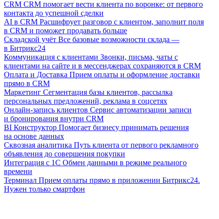
CRM
CRM помогает вести клиента по воронке: от первого
контакта до успешной сделки
AI в CRM
Расшифрует разговор с клиентом, заполнит поля
в CRM и поможет продавать больше
Складской учёт
Все базовые возможности склада —
в Битрикс24
Коммуникация с клиентами
Звонки, письма, чаты с
клиентами на сайте и в мессенджерах сохраняются в CRM
Оплата и Доставка
Прием оплаты и оформление доставки
прямо в CRM
Маркетинг
Сегментация базы клиентов, рассылка
персональных предложений, реклама в соцсетях
Онлайн-запись клиентов
Сервис автоматизации записи
и бронирования внутри CRM
BI Конструктор
Помогает бизнесу принимать решения
на основе данных
Сквозная аналитика
Путь клиента от первого рекламного
объявления до совершения покупки
Интеграция с 1С
Обмен данными в режиме реального
времени
Терминал
Прием оплаты прямо в приложении Битрикс24.
Нужен только смартфон