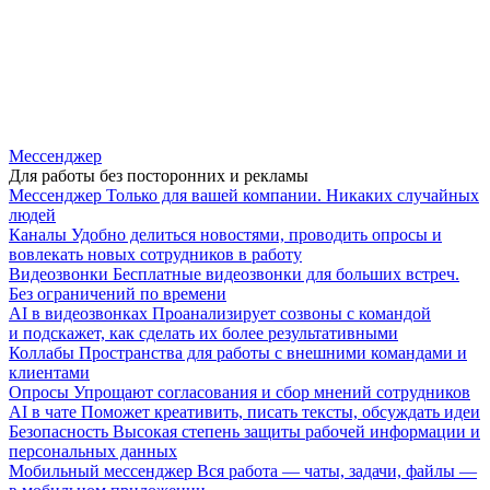
Мессенджер
Для работы без посторонних и рекламы
Мессенджер
Только для вашей компании. Никаких случайных
людей
Каналы
Удобно делиться новостями, проводить опросы и
вовлекать новых сотрудников в работу
Видеозвонки
Бесплатные видеозвонки для больших встреч.
Без ограничений по времени
AI в видеозвонках
Проанализирует созвоны с командой
и подскажет, как сделать их более результативными
Коллабы
Пространства для работы с внешними командами и
клиентами
Опросы
Упрощают согласования и сбор мнений сотрудников
AI в чате
Поможет креативить, писать тексты, обсуждать идеи
Безопасность
Высокая степень защиты рабочей информации и
персональных данных
Мобильный мессенджер
Вся работа — чаты, задачи, файлы —