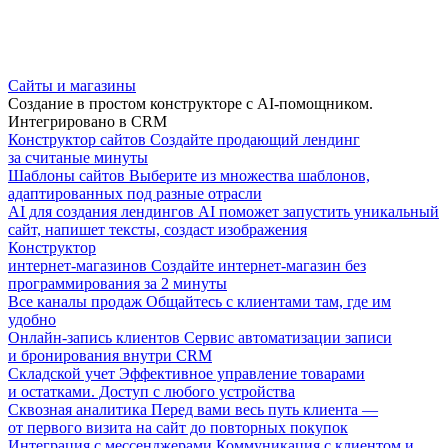
Сайты и магазины
Создание в простом конструкторе с AI-помощником.
Интегрировано в CRM
Конструктор сайтов
Создайте продающий лендинг
за считаные минуты
Шаблоны сайтов
Выберите из множества шаблонов,
адаптированных под разные отрасли
AI для создания лендингов
AI поможет запустить уникальный
сайт, напишет тексты, создаст изображения
Конструктор
интернет-магазинов
Создайте интернет-магазин без
программирования за 2 минуты
Все каналы продаж
Общайтесь с клиентами там, где им
удобно
Онлайн-запись клиентов
Сервис автоматизации записи
и бронирования внутри CRM
Складской учет
Эффективное управление товарами
и остатками. Доступ с любого устройства
Сквозная аналитика
Перед вами весь путь клиента —
от первого визита на сайт до повторных покупок
Интеграция с мессенджерами
Коммуникация с клиентом и