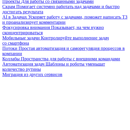
Проекты
Для работы со связанными задачами
Скрам
Помогает системно работать над задачами и быстро
достигать результата
AI в Задачах
Ускоряет работу с задачами, поможет написать ТЗ
и проанализирует комментарии
Фокусировка внимания
Показывает, на чем нужно
сконцентрироваться
Мобильные задачи
Контролируйте выполнение задач
со смартфона
Потоки
Простая автоматизация и саморегуляция процессов в
компании
Коллабы
Пространства для работы с внешними командами
Автоматизация задач
Шаблоны и роботы уменьшат
количество рутины
Миграция из других сервисов