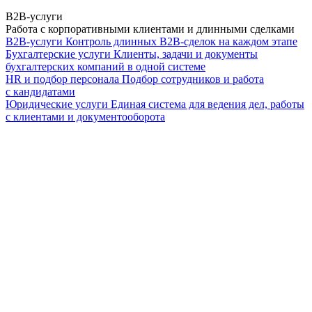
B2B-услуги
Работа с корпоративными клиентами и длинными сделками
B2B-услуги
Контроль длинных B2B-сделок на каждом этапе
Бухгалтерские услуги
Клиенты, задачи и документы
бухгалтерских компаний в одной системе
HR и подбор персонала
Подбор сотрудников и работа
с кандидатами
Юридические услуги
Единая система для ведения дел, работы
с клиентами и документооборота