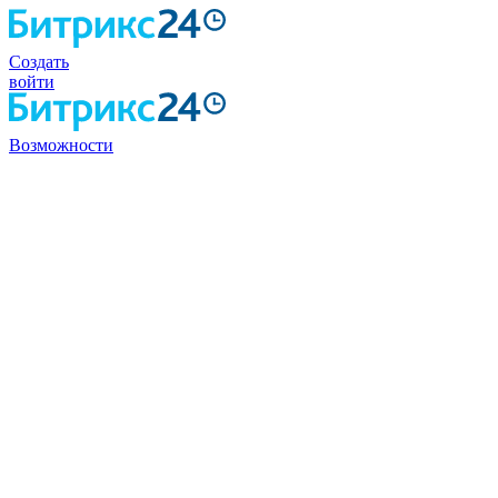
Создать
войти
Возможности