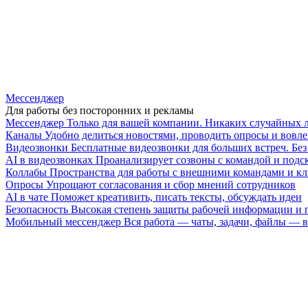
Мессенджер
Для работы без посторонних и рекламы
Мессенджер
Только для вашей компании. Никаких случайных 
Каналы
Удобно делиться новостями, проводить опросы и вовле
Видеозвонки
Бесплатные видеозвонки для больших встреч. Бе
AI в видеозвонках
Проанализирует созвоны с командой и подск
Коллабы
Пространства для работы с внешними командами и к
Опросы
Упрощают согласования и сбор мнений сотрудников
AI в чате
Поможет креативить, писать тексты, обсуждать идеи
Безопасность
Высокая степень защиты рабочей информации и
Мобильный мессенджер
Вся работа — чаты, задачи, файлы —