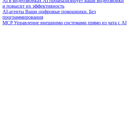
AI в видеозвонках
AI проанализирует ваши видеозвонки
и повысит их эффективность
AI-агенты
Ваши цифровые помощники. Без
программирования
MCP
Управление внешними системами прямо из чата с AI