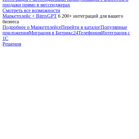
продажи прямо в мессенджерах
Смотреть все возможности
Маркетплейс + BitrixGPT
6 200+ интеграций для вашего
бизнеса
Подробнее о Маркетплейсе
Перейти в каталог
Популярные
приложения
Миграция в Битрикс24
Телефония
Интеграция с
1С
Решения