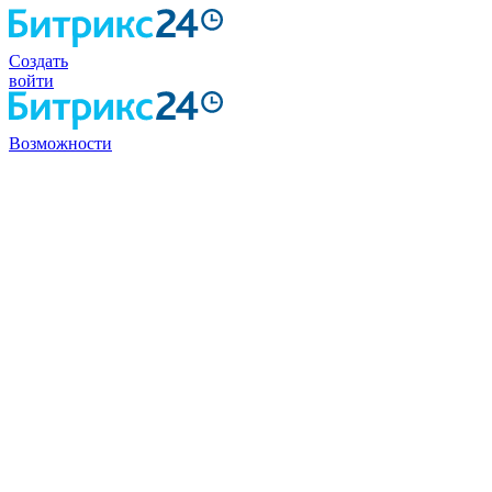
Создать
войти
Возможности