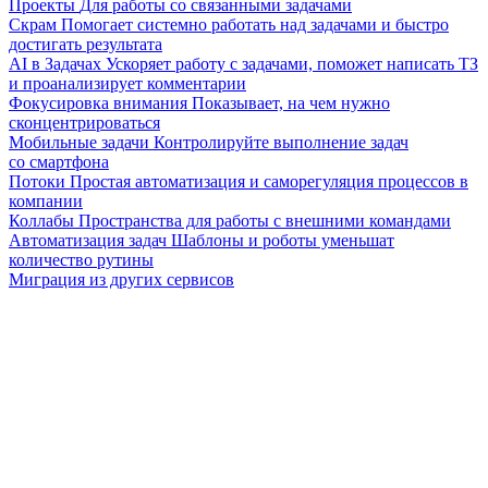
Проекты
Для работы со связанными задачами
Скрам
Помогает системно работать над задачами и быстро
достигать результата
AI в Задачах
Ускоряет работу с задачами, поможет написать ТЗ
и проанализирует комментарии
Фокусировка внимания
Показывает, на чем нужно
сконцентрироваться
Мобильные задачи
Контролируйте выполнение задач
со смартфона
Потоки
Простая автоматизация и саморегуляция процессов в
компании
Коллабы
Пространства для работы с внешними командами
Автоматизация задач
Шаблоны и роботы уменьшат
количество рутины
Миграция из других сервисов