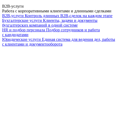
B2B-услуги
Работа с корпоративными клиентами и длинными сделками
B2B-услуги
Контроль длинных B2B-сделок на каждом этапе
Бухгалтерские услуги
Клиенты, задачи и документы
бухгалтерских компаний в одной системе
HR и подбор персонала
Подбор сотрудников и работа
с кандидатами
Юридические услуги
Единая система для ведения дел, работы
с клиентами и документооборота