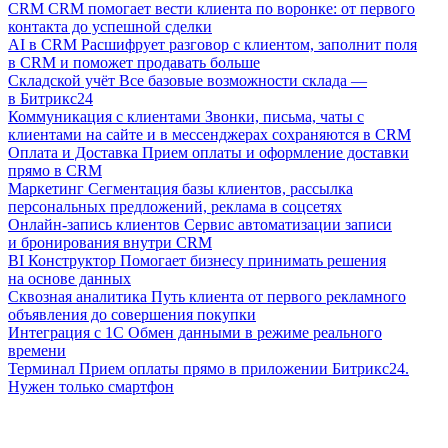
CRM
CRM помогает вести клиента по воронке: от первого
контакта до успешной сделки
AI в CRM
Расшифрует разговор с клиентом, заполнит поля
в CRM и поможет продавать больше
Складской учёт
Все базовые возможности склада —
в Битрикс24
Коммуникация с клиентами
Звонки, письма, чаты с
клиентами на сайте и в мессенджерах сохраняются в CRM
Оплата и Доставка
Прием оплаты и оформление доставки
прямо в CRM
Маркетинг
Сегментация базы клиентов, рассылка
персональных предложений, реклама в соцсетях
Онлайн-запись клиентов
Сервис автоматизации записи
и бронирования внутри CRM
BI Конструктор
Помогает бизнесу принимать решения
на основе данных
Сквозная аналитика
Путь клиента от первого рекламного
объявления до совершения покупки
Интеграция с 1С
Обмен данными в режиме реального
времени
Терминал
Прием оплаты прямо в приложении Битрикс24.
Нужен только смартфон