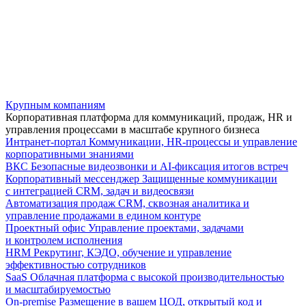
Крупным компаниям
Корпоративная платформа для коммуникаций, продаж, HR и
управления процессами в масштабе крупного бизнеса
Интранет-портал
Коммуникации, HR-процессы и управление
корпоративными знаниями
ВКС
Безопасные видеозвонки и AI-фиксация итогов встреч
Корпоративный мессенджер
Защищенные коммуникации
с интеграцией CRM, задач и видеосвязи
Автоматизация продаж
CRM, сквозная аналитика и
управление продажами в едином контуре
Проектный офис
Управление проектами, задачами
и контролем исполнения
HRM
Рекрутинг, КЭДО, обучение и управление
эффективностью сотрудников
SaaS
Облачная платформа с высокой производительностью
и масштабируемостью
On-premise
Размещение в вашем ЦОД, открытый код и