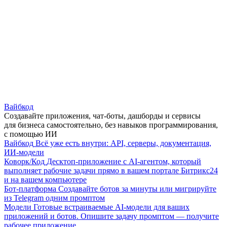
Вайбкод
Создавайте приложения, чат-боты, дашборды и сервисы
для бизнеса самостоятельно, без навыков программирования,
с помощью ИИ
Вайбкод
Всё уже есть внутри: API, серверы, документация,
ИИ-модели
Коворк/Код
Десктоп-приложение с AI-агентом, который
выполняет рабочие задачи прямо в вашем портале Битрикс24
и на вашем компьютере
Бот-платформа
Создавайте ботов за минуты или мигрируйте
из Telegram одним промптом
Модели
Готовые встраиваемые AI-модели для ваших
приложений и ботов. Опишите задачу промптом — получите
рабочее приложение