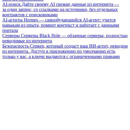
AI-поиск
Дайте своему AI свежие данные из интернета —
за один запрос, со ссылками на источники, без отдельных
контрактов с поисковиками
AI-агенты
Hermes — самообучающийся AI-агент: учится
навыкам из опыта, помнит контекст и работает с данными
портала
Серверы
Серверы Black Hole — облачные серверы, полностью
невидимые из интернета
Безопасность
Сервер, который создаст ваш ИИ-агент, невидим
из интернета. Доступ к приложению по умолчанию есть
только у вас, а ключи выдаются с ограниченными правами