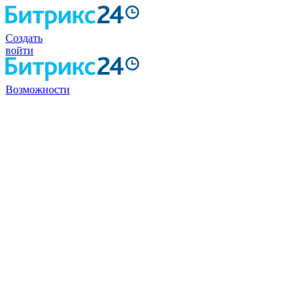
Создать
войти
Возможности