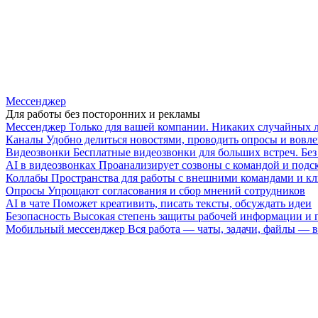
Мессенджер
Для работы без посторонних и рекламы
Мессенджер
Только для вашей компании. Никаких случайных 
Каналы
Удобно делиться новостями, проводить опросы и вовле
Видеозвонки
Бесплатные видеозвонки для больших встреч. Бе
AI в видеозвонках
Проанализирует созвоны с командой и подск
Коллабы
Пространства для работы с внешними командами и к
Опросы
Упрощают согласования и сбор мнений сотрудников
AI в чате
Поможет креативить, писать тексты, обсуждать идеи
Безопасность
Высокая степень защиты рабочей информации и
Мобильный мессенджер
Вся работа — чаты, задачи, файлы —