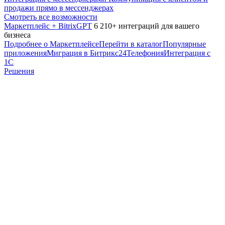
продажи прямо в мессенджерах
Смотреть все возможности
Маркетплейс + BitrixGPT
6 210+ интеграций для вашего
бизнеса
Подробнее о Маркетплейсе
Перейти в каталог
Популярные
приложения
Миграция в Битрикс24
Телефония
Интеграция с
1С
Решения