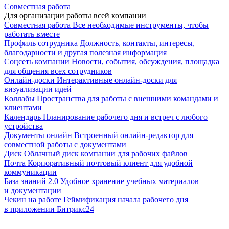
Совместная работа
Для организации работы всей компании
Совместная работа
Все необходимые инструменты, чтобы
работать вместе
Профиль сотрудника
Должность, контакты, интересы,
благодарности и другая полезная информация
Соцсеть компании
Новости, события, обсуждения, площадка
для общения всех сотрудников
Онлайн-доски
Интерактивные онлайн-доски для
визуализации идей
Коллабы
Пространства для работы с внешними командами и
клиентами
Календарь
Планирование рабочего дня и встреч с любого
устройства
Документы онлайн
Встроенный онлайн-редактор для
совместной работы с документами
Диск
Облачный диск компании для рабочих файлов
Почта
Корпоративный почтовый клиент для удобной
коммуникации
База знаний 2.0
Удобное хранение учебных материалов
и документации
Чекин на работе
Геймификация начала рабочего дня
в приложении Битрикс24