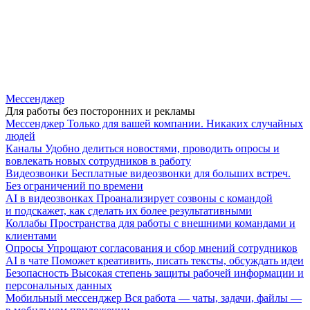
Мессенджер
Для работы без посторонних и рекламы
Мессенджер
Только для вашей компании. Никаких случайных
людей
Каналы
Удобно делиться новостями, проводить опросы и
вовлекать новых сотрудников в работу
Видеозвонки
Бесплатные видеозвонки для больших встреч.
Без ограничений по времени
AI в видеозвонках
Проанализирует созвоны с командой
и подскажет, как сделать их более результативными
Коллабы
Пространства для работы с внешними командами и
клиентами
Опросы
Упрощают согласования и сбор мнений сотрудников
AI в чате
Поможет креативить, писать тексты, обсуждать идеи
Безопасность
Высокая степень защиты рабочей информации и
персональных данных
Мобильный мессенджер
Вся работа — чаты, задачи, файлы —