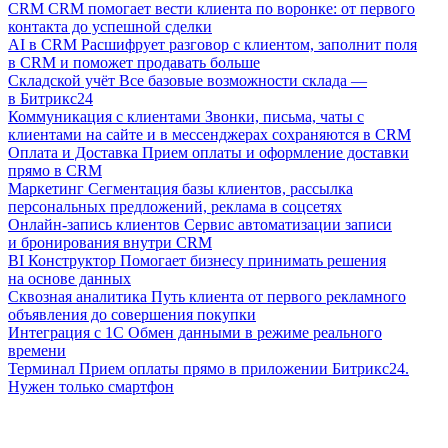
CRM
CRM помогает вести клиента по воронке: от первого
контакта до успешной сделки
AI в CRM
Расшифрует разговор с клиентом, заполнит поля
в CRM и поможет продавать больше
Складской учёт
Все базовые возможности склада —
в Битрикс24
Коммуникация с клиентами
Звонки, письма, чаты с
клиентами на сайте и в мессенджерах сохраняются в CRM
Оплата и Доставка
Прием оплаты и оформление доставки
прямо в CRM
Маркетинг
Сегментация базы клиентов, рассылка
персональных предложений, реклама в соцсетях
Онлайн-запись клиентов
Сервис автоматизации записи
и бронирования внутри CRM
BI Конструктор
Помогает бизнесу принимать решения
на основе данных
Сквозная аналитика
Путь клиента от первого рекламного
объявления до совершения покупки
Интеграция с 1С
Обмен данными в режиме реального
времени
Терминал
Прием оплаты прямо в приложении Битрикс24.
Нужен только смартфон