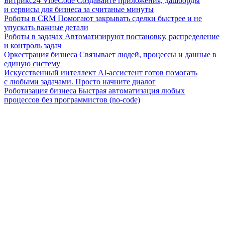
Битрикс24 VibeCode
Создавайте приложения, дашборды
и сервисы для бизнеса за считаные минуты
Роботы в CRM
Помогают закрывать сделки быстрее и не
упускать важные детали
Роботы в задачах
Автоматизируют постановку, распределение
и контроль задач
Оркестрация бизнеса
Связывает людей, процессы и данные в
единую систему
Искусственный интеллект
AI-ассистент готов помогать
с любыми задачами. Просто начните диалог
Роботизация бизнеса
Быстрая автоматизация любых
процессов без программистов (no-code)