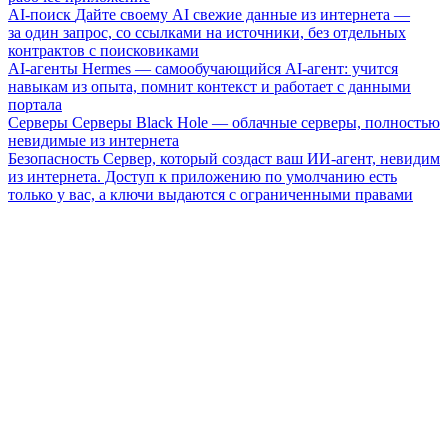
AI-поиск
Дайте своему AI свежие данные из интернета —
за один запрос, со ссылками на источники, без отдельных
контрактов с поисковиками
AI-агенты
Hermes — самообучающийся AI-агент: учится
навыкам из опыта, помнит контекст и работает с данными
портала
Серверы
Серверы Black Hole — облачные серверы, полностью
невидимые из интернета
Безопасность
Сервер, который создаст ваш ИИ-агент, невидим
из интернета. Доступ к приложению по умолчанию есть
только у вас, а ключи выдаются с ограниченными правами