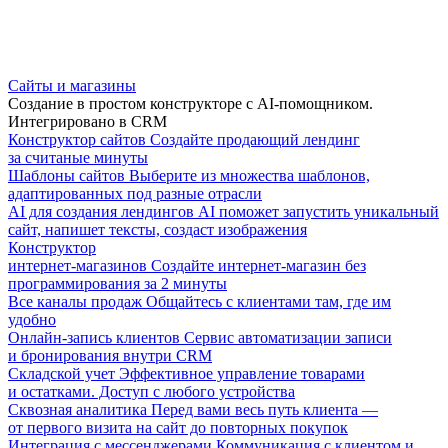
Сайты и магазины
Создание в простом конструкторе с AI-помощником.
Интегрировано в CRM
Конструктор сайтов
Создайте продающий лендинг
за считаные минуты
Шаблоны сайтов
Выберите из множества шаблонов,
адаптированных под разные отрасли
AI для создания лендингов
AI поможет запустить уникальный
сайт, напишет тексты, создаст изображения
Конструктор
интернет-магазинов
Создайте интернет-магазин без
программирования за 2 минуты
Все каналы продаж
Общайтесь с клиентами там, где им
удобно
Онлайн-запись клиентов
Сервис автоматизации записи
и бронирования внутри CRM
Складской учет
Эффективное управление товарами
и остатками. Доступ с любого устройства
Сквозная аналитика
Перед вами весь путь клиента —
от первого визита на сайт до повторных покупок
Интеграция с мессенджерами
Коммуникация с клиентом и