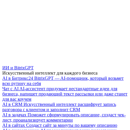
ИИ и BitrixGPT
Искусственный интеллект для каждого бизнеса
AI в Битрикс24
BitrixGPT — AI-помощник, который возьмет
всю рутину на себя
Чат с AI
AI-ассистент придумает нестандартные идеи для
бизнеса, напишет продающий текст рассылки или даже станет
для вас коучем
AI в CRM
Искусственный интеллект расшифрует запись
разговора с клиентом и заполнит CRM
AI в задачах
Поможет сформулировать описание, создаст чек-
лист, проанализирует комментарии
AI в сайтах
Создаст сайт за минуты по вашему описанию