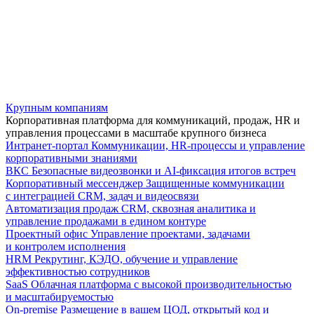
Крупным компаниям
Корпоративная платформа для коммуникаций, продаж, HR и
управления процессами в масштабе крупного бизнеса
Интранет-портал
Коммуникации, HR-процессы и управление
корпоративными знаниями
ВКС
Безопасные видеозвонки и AI-фиксация итогов встреч
Корпоративный мессенджер
Защищенные коммуникации
с интеграцией CRM, задач и видеосвязи
Автоматизация продаж
CRM, сквозная аналитика и
управление продажами в едином контуре
Проектный офис
Управление проектами, задачами
и контролем исполнения
HRM
Рекрутинг, КЭДО, обучение и управление
эффективностью сотрудников
SaaS
Облачная платформа с высокой производительностью
и масштабируемостью
On-premise
Размещение в вашем ЦОД, открытый код и