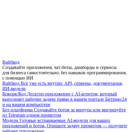
Вайбкод
Создавайте приложения, чат-боты, дашборды и сервисы
для бизнеса самостоятельно, без навыков программирования,
с помощью ИИ
Вайбкод
Всё уже есть внутри: API, серверы, документация,
ИИ-модели
Коворк/Код
Десктоп-приложение с AI-агентом, который
выполняет рабочие задачи прямо в вашем портале Битрикс24
и на вашем компьютере
Бот-платформа
Создавайте ботов за минуты или мигрируйте
из Telegram одним промптом
Модели
Готовые встраиваемые AI-модели для ваших
приложений и ботов. Опишите задачу промптом — получите
рабочее приложение