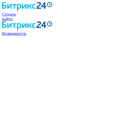
Создать
войти
Возможности