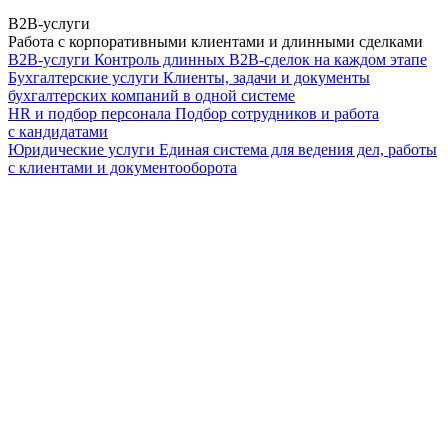
B2B-услуги
Работа с корпоративными клиентами и длинными сделками
B2B-услуги
Контроль длинных B2B-сделок на каждом этапе
Бухгалтерские услуги
Клиенты, задачи и документы
бухгалтерских компаний в одной системе
HR и подбор персонала
Подбор сотрудников и работа
с кандидатами
Юридические услуги
Единая система для ведения дел, работы
с клиентами и документооборота