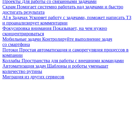
Проекты
Для работы со связанными задачами
Скрам
Помогает системно работать над задачами и быстро
достигать результата
AI в Задачах
Ускоряет работу с задачами, поможет написать ТЗ
и проанализирует комментарии
Фокусировка внимания
Показывает, на чем нужно
сконцентрироваться
Мобильные задачи
Контролируйте выполнение задач
со смартфона
Потоки
Простая автоматизация и саморегуляция процессов в
компании
Коллабы
Пространства для работы с внешними командами
Автоматизация задач
Шаблоны и роботы уменьшат
количество рутины
Миграция из других сервисов