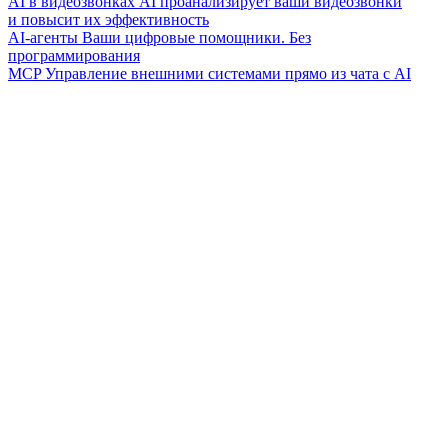
AI в видеозвонках
AI проанализирует ваши видеозвонки
и повысит их эффективность
AI-агенты
Ваши цифровые помощники. Без
программирования
MCP
Управление внешними системами прямо из чата с AI