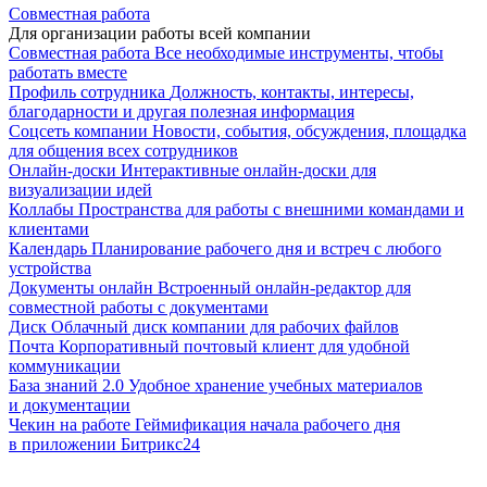
Совместная работа
Для организации работы всей компании
Совместная работа
Все необходимые инструменты, чтобы
работать вместе
Профиль сотрудника
Должность, контакты, интересы,
благодарности и другая полезная информация
Соцсеть компании
Новости, события, обсуждения, площадка
для общения всех сотрудников
Онлайн-доски
Интерактивные онлайн-доски для
визуализации идей
Коллабы
Пространства для работы с внешними командами и
клиентами
Календарь
Планирование рабочего дня и встреч с любого
устройства
Документы онлайн
Встроенный онлайн-редактор для
совместной работы с документами
Диск
Облачный диск компании для рабочих файлов
Почта
Корпоративный почтовый клиент для удобной
коммуникации
База знаний 2.0
Удобное хранение учебных материалов
и документации
Чекин на работе
Геймификация начала рабочего дня
в приложении Битрикс24