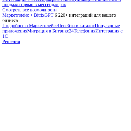
продажи прямо в мессенджерах
Смотреть все возможности
Маркетплейс + BitrixGPT
6 220+ интеграций для вашего
бизнеса
Подробнее о Маркетплейсе
Перейти в каталог
Популярные
приложения
Миграция в Битрикс24
Телефония
Интеграция с
1С
Решения