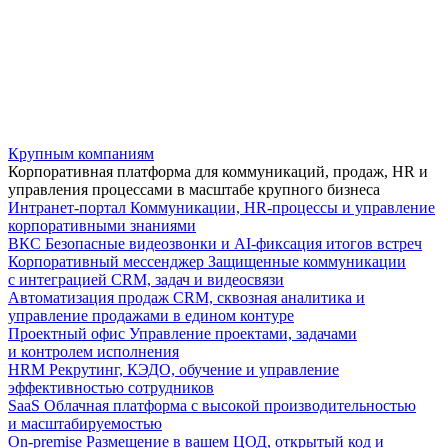
Крупным компаниям
Корпоративная платформа для коммуникаций, продаж, HR и
управления процессами в масштабе крупного бизнеса
Интранет-портал
Коммуникации, HR-процессы и управление
корпоративными знаниями
ВКС
Безопасные видеозвонки и AI-фиксация итогов встреч
Корпоративный мессенджер
Защищенные коммуникации
с интеграцией CRM, задач и видеосвязи
Автоматизация продаж
CRM, сквозная аналитика и
управление продажами в едином контуре
Проектный офис
Управление проектами, задачами
и контролем исполнения
HRM
Рекрутинг, КЭДО, обучение и управление
эффективностью сотрудников
SaaS
Облачная платформа с высокой производительностью
и масштабируемостью
On-premise
Размещение в вашем ЦОД, открытый код и