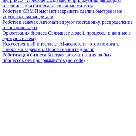
Битрикс24 VibeCode
Создавайте приложения, дашборды
и сервисы для бизнеса за считаные минуты
Роботы в CRM
Помогают закрывать сделки быстрее и не
упускать важные детали
Роботы в задачах
Автоматизируют постановку, распределение
и контроль задач
Оркестрация бизнеса
Связывает людей, процессы и данные в
единую систему
Искусственный интеллект
AI-ассистент готов помогать
с любыми задачами. Просто начните диалог
Роботизация бизнеса
Быстрая автоматизация любых
процессов без программистов (no-code)