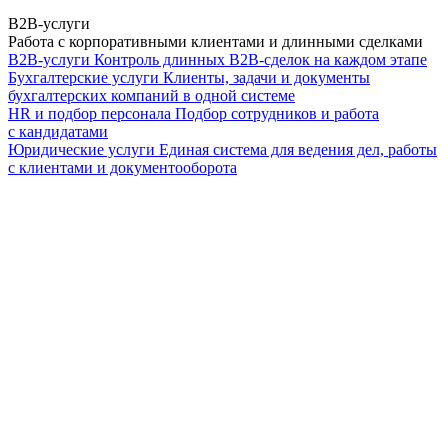
B2B-услуги
Работа с корпоративными клиентами и длинными сделками
B2B-услуги
Контроль длинных B2B-сделок на каждом этапе
Бухгалтерские услуги
Клиенты, задачи и документы
бухгалтерских компаний в одной системе
HR и подбор персонала
Подбор сотрудников и работа
с кандидатами
Юридические услуги
Единая система для ведения дел, работы
с клиентами и документооборота