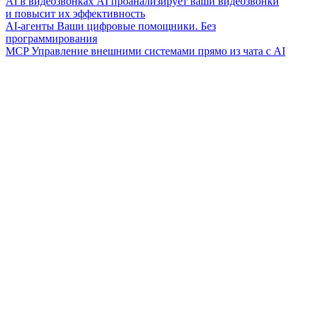
AI в видеозвонках
AI проанализирует ваши видеозвонки
и повысит их эффективность
AI-агенты
Ваши цифровые помощники. Без
программирования
MCP
Управление внешними системами прямо из чата с AI