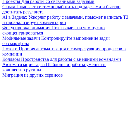
Проекты
Для работы со связанными задачами
Скрам
Помогает системно работать над задачами и быстро
достигать результата
AI в Задачах
Ускоряет работу с задачами, поможет написать ТЗ
и проанализирует комментарии
Фокусировка внимания
Показывает, на чем нужно
сконцентрироваться
Мобильные задачи
Контролируйте выполнение задач
со смартфона
Потоки
Простая автоматизация и саморегуляция процессов в
компании
Коллабы
Пространства для работы с внешними командами
Автоматизация задач
Шаблоны и роботы уменьшат
количество рутины
Миграция из других сервисов