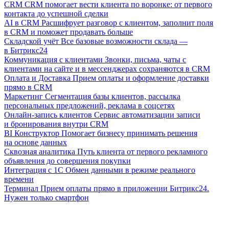
CRM
CRM помогает вести клиента по воронке: от первого
контакта до успешной сделки
AI в CRM
Расшифрует разговор с клиентом, заполнит поля
в CRM и поможет продавать больше
Складской учёт
Все базовые возможности склада —
в Битрикс24
Коммуникация с клиентами
Звонки, письма, чаты с
клиентами на сайте и в мессенджерах сохраняются в CRM
Оплата и Доставка
Прием оплаты и оформление доставки
прямо в CRM
Маркетинг
Сегментация базы клиентов, рассылка
персональных предложений, реклама в соцсетях
Онлайн-запись клиентов
Сервис автоматизации записи
и бронирования внутри CRM
BI Конструктор
Помогает бизнесу принимать решения
на основе данных
Сквозная аналитика
Путь клиента от первого рекламного
объявления до совершения покупки
Интеграция с 1С
Обмен данными в режиме реального
времени
Терминал
Прием оплаты прямо в приложении Битрикс24.
Нужен только смартфон