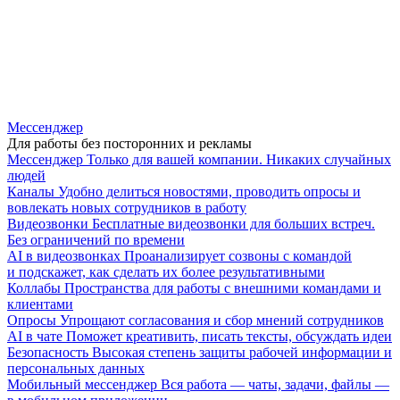
Мессенджер
Для работы без посторонних и рекламы
Мессенджер
Только для вашей компании. Никаких случайных
людей
Каналы
Удобно делиться новостями, проводить опросы и
вовлекать новых сотрудников в работу
Видеозвонки
Бесплатные видеозвонки для больших встреч.
Без ограничений по времени
AI в видеозвонках
Проанализирует созвоны с командой
и подскажет, как сделать их более результативными
Коллабы
Пространства для работы с внешними командами и
клиентами
Опросы
Упрощают согласования и сбор мнений сотрудников
AI в чате
Поможет креативить, писать тексты, обсуждать идеи
Безопасность
Высокая степень защиты рабочей информации и
персональных данных
Мобильный мессенджер
Вся работа — чаты, задачи, файлы —