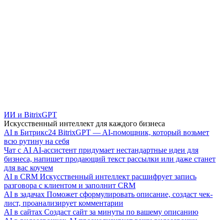
ИИ и BitrixGPT
Искусственный интеллект для каждого бизнеса
AI в Битрикс24
BitrixGPT — AI-помощник, который возьмет
всю рутину на себя
Чат с AI
AI-ассистент придумает нестандартные идеи для
бизнеса, напишет продающий текст рассылки или даже станет
для вас коучем
AI в CRM
Искусственный интеллект расшифрует запись
разговора с клиентом и заполнит CRM
AI в задачах
Поможет сформулировать описание, создаст чек-
лист, проанализирует комментарии
AI в сайтах
Создаст сайт за минуты по вашему описанию