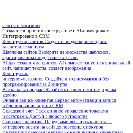
Сайты и магазины
Создание в простом конструкторе с AI-помощником.
Интегрировано в CRM
Конструктор сайтов
Создайте продающий лендинг
за считаные минуты
Шаблоны сайтов
Выберите из множества шаблонов,
адаптированных под разные отрасли
AI для создания лендингов
AI поможет запустить уникальный
сайт, напишет тексты, создаст изображения
Конструктор
интернет-магазинов
Создайте интернет-магазин без
программирования за 2 минуты
Все каналы продаж
Общайтесь с клиентами там, где им
удобно
Онлайн-запись клиентов
Сервис автоматизации записи
и бронирования внутри CRM
Складской учет
Эффективное управление товарами
и остатками. Доступ с любого устройства
Сквозная аналитика
Перед вами весь путь клиента —
от первого визита на сайт до повторных покупок
Интеграция с мессенджерами
Коммуникация с клиентом и