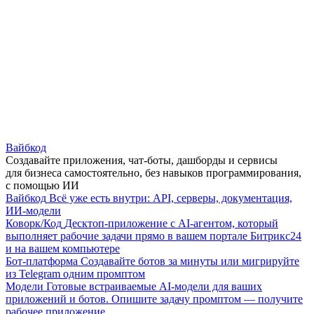
Вайбкод
Создавайте приложения, чат-боты, дашборды и сервисы
для бизнеса самостоятельно, без навыков программирования,
с помощью ИИ
Вайбкод
Всё уже есть внутри: API, серверы, документация,
ИИ-модели
Коворк/Код
Десктоп-приложение с AI-агентом, который
выполняет рабочие задачи прямо в вашем портале Битрикс24
и на вашем компьютере
Бот-платформа
Создавайте ботов за минуты или мигрируйте
из Telegram одним промптом
Модели
Готовые встраиваемые AI-модели для ваших
приложений и ботов. Опишите задачу промптом — получите
рабочее приложение