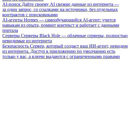
AI-поиск
Дайте своему AI свежие данные из интернета —
за один запрос, со ссылками на источники, без отдельных
контрактов с поисковиками
AI-агенты
Hermes — самообучающийся AI-агент: учится
навыкам из опыта, помнит контекст и работает с данными
портала
Серверы
Серверы Black Hole — облачные серверы, полностью
невидимые из интернета
Безопасность
Сервер, который создаст ваш ИИ-агент, невидим
из интернета. Доступ к приложению по умолчанию есть
только у вас, а ключи выдаются с ограниченными правами