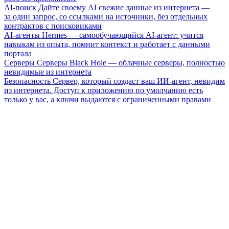
AI-поиск
Дайте своему AI свежие данные из интернета —
за один запрос, со ссылками на источники, без отдельных
контрактов с поисковиками
AI-агенты
Hermes — самообучающийся AI-агент: учится
навыкам из опыта, помнит контекст и работает с данными
портала
Серверы
Серверы Black Hole — облачные серверы, полностью
невидимые из интернета
Безопасность
Сервер, который создаст ваш ИИ-агент, невидим
из интернета. Доступ к приложению по умолчанию есть
только у вас, а ключи выдаются с ограниченными правами