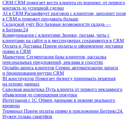
CRM
CRM помогает вести клиента по воронке: от первого
контакта до успешной сделки
AI в CRM
Расшифрует разговор с клиентом, заполнит поля
в CRM и поможет продавать больше
Складской учёт
Все базовые возможности склада —
в Битрикс24
Коммуникация с клиентами
Звонки, письма, чаты с
клиентами на сайте и в мессенджерах сохраняются в CRM
Оплата и Доставка
Прием оплаты и оформление доставки
прямо в CRM
Маркетинг
Сегментация базы клиентов, рассылка
персональных предложений, реклама в соцсетях
Онлайн-запись клиентов
Сервис автоматизации записи
и бронирования внутри CRM
BI конструктор
Помогает бизнесу принимать решения
на основе данных
Сквозная аналитика
Путь клиента от первого рекламного
объявления до совершения покупки
Интеграция с 1С
Обмен данными в режиме реального
времени
Терминал
Прием оплаты прямо в приложении Битрикс24.
Нужен только смартфон