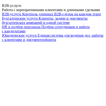
B2B-услуги
Работа с корпоративными клиентами и длинными сделками
B2B-услуги
Контроль длинных B2B-сделок на каждом этапе
Бухгалтерские услуги
Клиенты, задачи и документы
бухгалтерских компаний в одной системе
HR и подбор персонала
Подбор сотрудников и работа
с кандидатами
Юридические услуги
Единая система для ведения дел, работы
с клиентами и документооборота