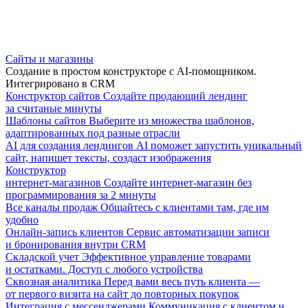
Сайты и магазины
Создание в простом конструкторе с AI-помощником.
Интегрировано в CRM
Конструктор сайтов
Создайте продающий лендинг
за считаные минуты
Шаблоны сайтов
Выберите из множества шаблонов,
адаптированных под разные отрасли
AI для создания лендингов
AI поможет запустить уникальный
сайт, напишет тексты, создаст изображения
Конструктор
интернет-магазинов
Создайте интернет-магазин без
программирования за 2 минуты
Все каналы продаж
Общайтесь с клиентами там, где им
удобно
Онлайн-запись клиентов
Сервис автоматизации записи
и бронирования внутри CRM
Складской учет
Эффективное управление товарами
и остатками. Доступ с любого устройства
Сквозная аналитика
Перед вами весь путь клиента —
от первого визита на сайт до повторных покупок
Интеграция с мессенджерами
Коммуникация с клиентом и