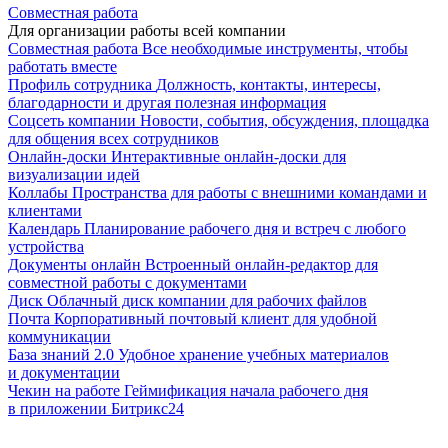
Совместная работа
Для организации работы всей компании
Совместная работа
Все необходимые инструменты, чтобы
работать вместе
Профиль сотрудника
Должность, контакты, интересы,
благодарности и другая полезная информация
Соцсеть компании
Новости, события, обсуждения, площадка
для общения всех сотрудников
Онлайн-доски
Интерактивные онлайн-доски для
визуализации идей
Коллабы
Пространства для работы с внешними командами и
клиентами
Календарь
Планирование рабочего дня и встреч с любого
устройства
Документы онлайн
Встроенный онлайн-редактор для
совместной работы с документами
Диск
Облачный диск компании для рабочих файлов
Почта
Корпоративный почтовый клиент для удобной
коммуникации
База знаний 2.0
Удобное хранение учебных материалов
и документации
Чекин на работе
Геймификация начала рабочего дня
в приложении Битрикс24