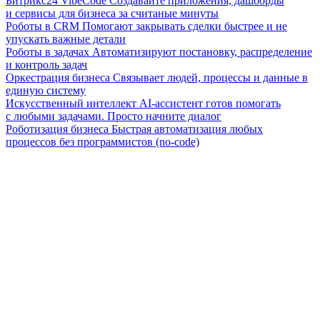
Битрикс24 VibeCode
Создавайте приложения, дашборды
и сервисы для бизнеса за считаные минуты
Роботы в CRM
Помогают закрывать сделки быстрее и не
упускать важные детали
Роботы в задачах
Автоматизируют постановку, распределение
и контроль задач
Оркестрация бизнеса
Связывает людей, процессы и данные в
единую систему
Искусственный интеллект
AI-ассистент готов помогать
с любыми задачами. Просто начните диалог
Роботизация бизнеса
Быстрая автоматизация любых
процессов без программистов (no-code)