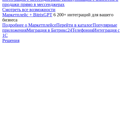
продажи прямо в мессенджерах
Смотреть все возможности
Маркетплейс + BitrixGPT
6 200+ интеграций для вашего
бизнеса
Подробнее о Маркетплейсе
Перейти в каталог
Популярные
приложения
Миграция в Битрикс24
Телефония
Интеграция с
1С
Решения