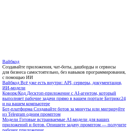
Вайбкод
Создавайте приложения, чат-боты, дашборды и сервисы
для бизнеса самостоятельно, без навыков программирования,
с помощью ИИ
Вайбкод
Всё уже есть внутри: API, серверы, документация,
ИИ-модели
Коворк/Код
Десктоп-приложение с AI-агентом, который
выполняет рабочие задачи прямо в вашем портале Битрикс24
и на вашем компьютере
Бот-платформа
Создавайте ботов за минуты или мигрируйте
из Telegram одним промптом
Модели
Готовые встраиваемые AI-модели для ваших
приложений и ботов. Опишите задачу промптом — получите
рабочее приложение