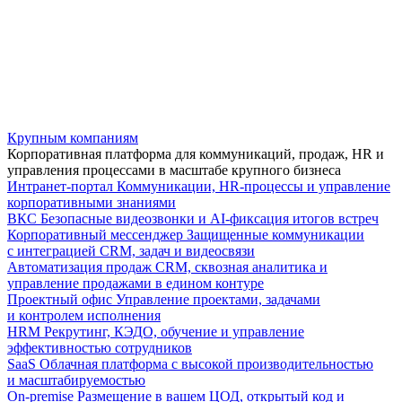
Крупным компаниям
Корпоративная платформа для коммуникаций, продаж, HR и
управления процессами в масштабе крупного бизнеса
Интранет-портал
Коммуникации, HR-процессы и управление
корпоративными знаниями
ВКС
Безопасные видеозвонки и AI-фиксация итогов встреч
Корпоративный мессенджер
Защищенные коммуникации
с интеграцией CRM, задач и видеосвязи
Автоматизация продаж
CRM, сквозная аналитика и
управление продажами в едином контуре
Проектный офис
Управление проектами, задачами
и контролем исполнения
HRM
Рекрутинг, КЭДО, обучение и управление
эффективностью сотрудников
SaaS
Облачная платформа с высокой производительностью
и масштабируемостью
On-premise
Размещение в вашем ЦОД, открытый код и