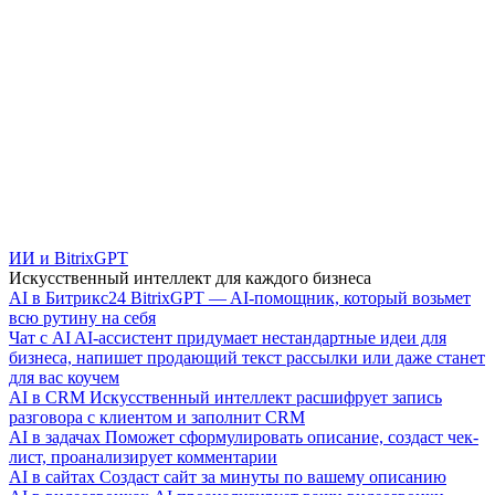
ИИ и BitrixGPT
Искусственный интеллект для каждого бизнеса
AI в Битрикс24
BitrixGPT — AI-помощник, который возьмет
всю рутину на себя
Чат с AI
AI-ассистент придумает нестандартные идеи для
бизнеса, напишет продающий текст рассылки или даже станет
для вас коучем
AI в CRM
Искусственный интеллект расшифрует запись
разговора с клиентом и заполнит CRM
AI в задачах
Поможет сформулировать описание, создаст чек-
лист, проанализирует комментарии
AI в сайтах
Создаст сайт за минуты по вашему описанию