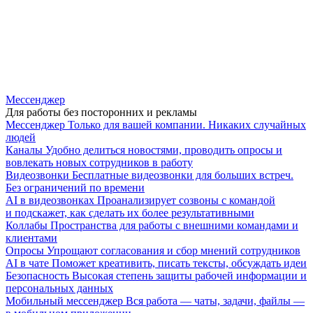
Мессенджер
Для работы без посторонних и рекламы
Мессенджер
Только для вашей компании. Никаких случайных
людей
Каналы
Удобно делиться новостями, проводить опросы и
вовлекать новых сотрудников в работу
Видеозвонки
Бесплатные видеозвонки для больших встреч.
Без ограничений по времени
AI в видеозвонках
Проанализирует созвоны с командой
и подскажет, как сделать их более результативными
Коллабы
Пространства для работы с внешними командами и
клиентами
Опросы
Упрощают согласования и сбор мнений сотрудников
AI в чате
Поможет креативить, писать тексты, обсуждать идеи
Безопасность
Высокая степень защиты рабочей информации и
персональных данных
Мобильный мессенджер
Вся работа — чаты, задачи, файлы —