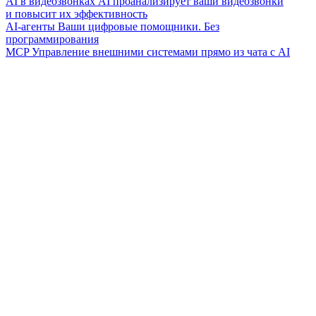
AI в видеозвонках
AI проанализирует ваши видеозвонки
и повысит их эффективность
AI-агенты
Ваши цифровые помощники. Без
программирования
MCP
Управление внешними системами прямо из чата с AI