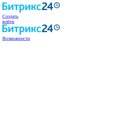
Создать
войти
Возможности