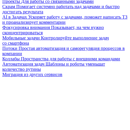
Проекты
Для работы со связанными задачами
Скрам
Помогает системно работать над задачами и быстро
достигать результата
AI в Задачах
Ускоряет работу с задачами, поможет написать ТЗ
и проанализирует комментарии
Фокусировка внимания
Показывает, на чем нужно
сконцентрироваться
Мобильные задачи
Контролируйте выполнение задач
со смартфона
Потоки
Простая автоматизация и саморегуляция процессов в
компании
Коллабы
Пространства для работы с внешними командами
Автоматизация задач
Шаблоны и роботы уменьшат
количество рутины
Миграция из других сервисов