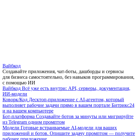
Вайбкод
Создавайте приложения, чат-боты, дашборды и сервисы
для бизнеса самостоятельно, без навыков программирования,
с помощью ИИ
Вайбкод
Всё уже есть внутри: API, серверы, документация,
ИИ-модели
Коворк/Код
Десктоп-приложение с AI-агентом, который
выполняет рабочие задачи прямо в вашем портале Битрикс24
и на вашем компьютере
Бот-платформа
Создавайте ботов за минуты или мигрируйте
из Telegram одним промптом
Модели
Готовые встраиваемые AI-модели для ваших
приложений и ботов. Опишите задачу промптом — получите
рабочее приложение