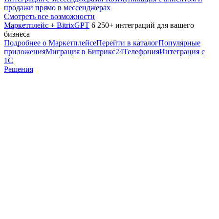
продажи прямо в мессенджерах
Смотреть все возможности
Маркетплейс + BitrixGPT
6 250+ интеграций для вашего
бизнеса
Подробнее о Маркетплейсе
Перейти в каталог
Популярные
приложения
Миграция в Битрикс24
Телефония
Интеграция с
1С
Решения