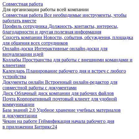
Совместная работа
Для организации работы всей компании
Совместная работа
Все необходимые инструменты, чтобы
работать вместе
Профиль сотрудника
Должность, контакты, интересы,
благодарности и другая полезная информация
Соцсеть компании
Новости, события, обсуждения, площадка
для общения всех сотрудников
Онлайн-доски
Интерактивные онлайн-доски для
визуализации идей
Коллабы
Пространства для работы с внешними командами и
клиентами
Календарь
Планирование рабочего дня и встреч с любого
устройства
Документы онлайн
Встроенный онлайн-редактор для
совместной работы с документами
Диск
Облачный диск компании для рабочих файлов
Почта
Корпоративный почтовый клиент для удобной
коммуникации
База знаний 2.0
Удобное хранение учебных материалов
и документации
Чекин на работе
Геймификация начала рабочего дня
в приложении Битрикс24