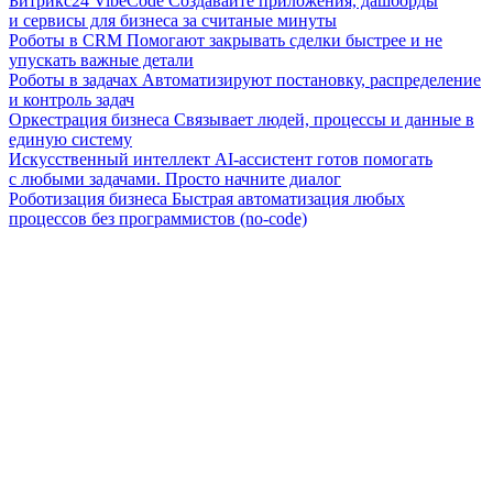
Битрикс24 VibeCode
Создавайте приложения, дашборды
и сервисы для бизнеса за считаные минуты
Роботы в CRM
Помогают закрывать сделки быстрее и не
упускать важные детали
Роботы в задачах
Автоматизируют постановку, распределение
и контроль задач
Оркестрация бизнеса
Связывает людей, процессы и данные в
единую систему
Искусственный интеллект
AI-ассистент готов помогать
с любыми задачами. Просто начните диалог
Роботизация бизнеса
Быстрая автоматизация любых
процессов без программистов (no-code)