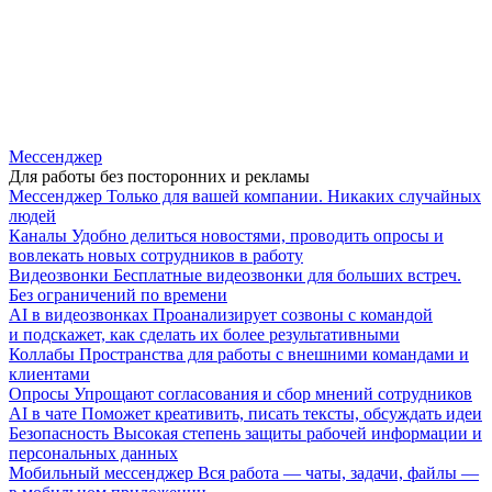
Мессенджер
Для работы без посторонних и рекламы
Мессенджер
Только для вашей компании. Никаких случайных
людей
Каналы
Удобно делиться новостями, проводить опросы и
вовлекать новых сотрудников в работу
Видеозвонки
Бесплатные видеозвонки для больших встреч.
Без ограничений по времени
AI в видеозвонках
Проанализирует созвоны с командой
и подскажет, как сделать их более результативными
Коллабы
Пространства для работы с внешними командами и
клиентами
Опросы
Упрощают согласования и сбор мнений сотрудников
AI в чате
Поможет креативить, писать тексты, обсуждать идеи
Безопасность
Высокая степень защиты рабочей информации и
персональных данных
Мобильный мессенджер
Вся работа — чаты, задачи, файлы —