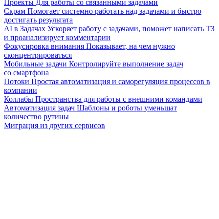
Проекты
Для работы со связанными задачами
Скрам
Помогает системно работать над задачами и быстро
достигать результата
AI в Задачах
Ускоряет работу с задачами, поможет написать ТЗ
и проанализирует комментарии
Фокусировка внимания
Показывает, на чем нужно
сконцентрироваться
Мобильные задачи
Контролируйте выполнение задач
со смартфона
Потоки
Простая автоматизация и саморегуляция процессов в
компании
Коллабы
Пространства для работы с внешними командами
Автоматизация задач
Шаблоны и роботы уменьшат
количество рутины
Миграция из других сервисов