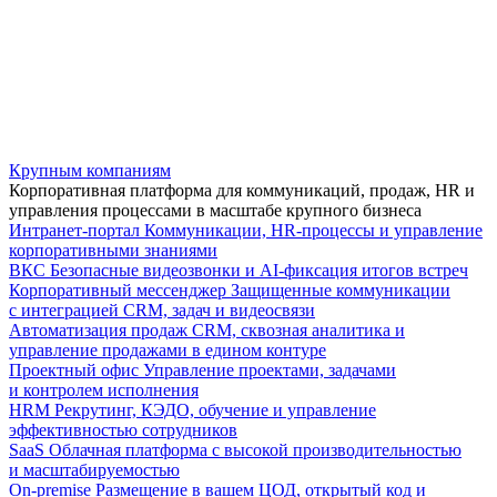
Крупным компаниям
Корпоративная платформа для коммуникаций, продаж, HR и
управления процессами в масштабе крупного бизнеса
Интранет-портал
Коммуникации, HR-процессы и управление
корпоративными знаниями
ВКС
Безопасные видеозвонки и AI-фиксация итогов встреч
Корпоративный мессенджер
Защищенные коммуникации
с интеграцией CRM, задач и видеосвязи
Автоматизация продаж
CRM, сквозная аналитика и
управление продажами в едином контуре
Проектный офис
Управление проектами, задачами
и контролем исполнения
HRM
Рекрутинг, КЭДО, обучение и управление
эффективностью сотрудников
SaaS
Облачная платформа с высокой производительностью
и масштабируемостью
On-premise
Размещение в вашем ЦОД, открытый код и