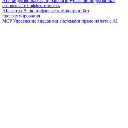
AI в видеозвонках
AI проанализирует ваши видеозвонки
и повысит их эффективность
AI-агенты
Ваши цифровые помощники. Без
программирования
MCP
Управление внешними системами прямо из чата с AI