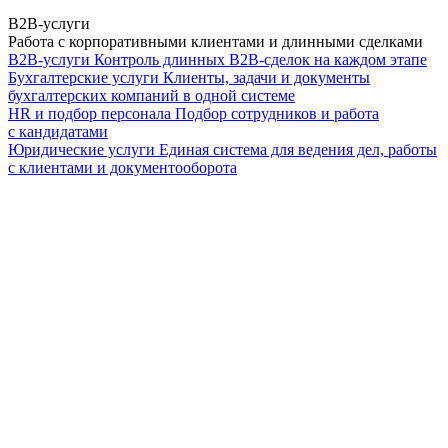
B2B-услуги
Работа с корпоративными клиентами и длинными сделками
B2B-услуги
Контроль длинных B2B-сделок на каждом этапе
Бухгалтерские услуги
Клиенты, задачи и документы
бухгалтерских компаний в одной системе
HR и подбор персонала
Подбор сотрудников и работа
с кандидатами
Юридические услуги
Единая система для ведения дел, работы
с клиентами и документооборота