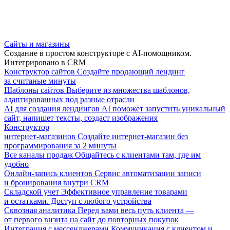
Сайты и магазины
Создание в простом конструкторе с AI-помощником.
Интегрировано в CRM
Конструктор сайтов
Создайте продающий лендинг
за считаные минуты
Шаблоны сайтов
Выберите из множества шаблонов,
адаптированных под разные отрасли
AI для создания лендингов
AI поможет запустить уникальный
сайт, напишет тексты, создаст изображения
Конструктор
интернет-магазинов
Создайте интернет-магазин без
программирования за 2 минуты
Все каналы продаж
Общайтесь с клиентами там, где им
удобно
Онлайн-запись клиентов
Сервис автоматизации записи
и бронирования внутри CRM
Складской учет
Эффективное управление товарами
и остатками. Доступ с любого устройства
Сквозная аналитика
Перед вами весь путь клиента —
от первого визита на сайт до повторных покупок
Интеграция с мессенджерами
Коммуникация с клиентом и