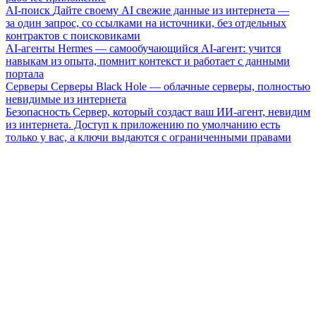
AI-поиск
Дайте своему AI свежие данные из интернета —
за один запрос, со ссылками на источники, без отдельных
контрактов с поисковиками
AI-агенты
Hermes — самообучающийся AI-агент: учится
навыкам из опыта, помнит контекст и работает с данными
портала
Серверы
Серверы Black Hole — облачные серверы, полностью
невидимые из интернета
Безопасность
Сервер, который создаст ваш ИИ-агент, невидим
из интернета. Доступ к приложению по умолчанию есть
только у вас, а ключи выдаются с ограниченными правами