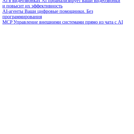
AI в видеозвонках
AI проанализирует ваши видеозвонки
и повысит их эффективность
AI-агенты
Ваши цифровые помощники. Без
программирования
MCP
Управление внешними системами прямо из чата с AI