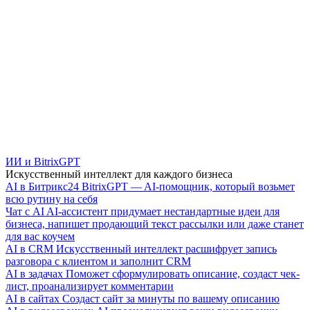
ИИ и BitrixGPT
Искусственный интеллект для каждого бизнеса
AI в Битрикс24
BitrixGPT — AI-помощник, который возьмет
всю рутину на себя
Чат с AI
AI-ассистент придумает нестандартные идеи для
бизнеса, напишет продающий текст рассылки или даже станет
для вас коучем
AI в CRM
Искусственный интеллект расшифрует запись
разговора с клиентом и заполнит CRM
AI в задачах
Поможет сформулировать описание, создаст чек-
лист, проанализирует комментарии
AI в сайтах
Создаст сайт за минуты по вашему описанию