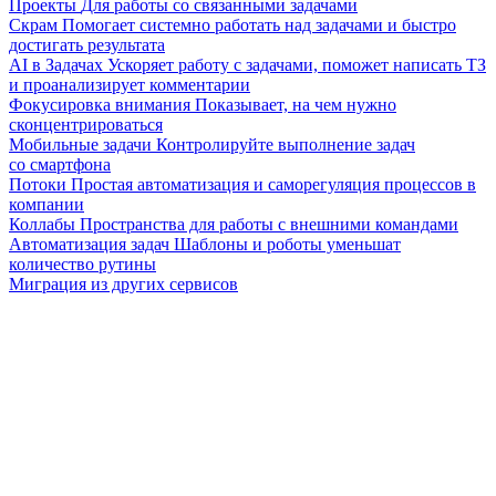
Проекты
Для работы со связанными задачами
Скрам
Помогает системно работать над задачами и быстро
достигать результата
AI в Задачах
Ускоряет работу с задачами, поможет написать ТЗ
и проанализирует комментарии
Фокусировка внимания
Показывает, на чем нужно
сконцентрироваться
Мобильные задачи
Контролируйте выполнение задач
со смартфона
Потоки
Простая автоматизация и саморегуляция процессов в
компании
Коллабы
Пространства для работы с внешними командами
Автоматизация задач
Шаблоны и роботы уменьшат
количество рутины
Миграция из других сервисов