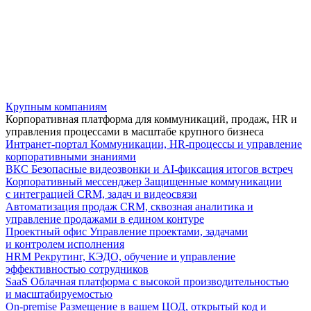
Крупным компаниям
Корпоративная платформа для коммуникаций, продаж, HR и
управления процессами в масштабе крупного бизнеса
Интранет-портал
Коммуникации, HR-процессы и управление
корпоративными знаниями
ВКС
Безопасные видеозвонки и AI-фиксация итогов встреч
Корпоративный мессенджер
Защищенные коммуникации
с интеграцией CRM, задач и видеосвязи
Автоматизация продаж
CRM, сквозная аналитика и
управление продажами в едином контуре
Проектный офис
Управление проектами, задачами
и контролем исполнения
HRM
Рекрутинг, КЭДО, обучение и управление
эффективностью сотрудников
SaaS
Облачная платформа с высокой производительностью
и масштабируемостью
On-premise
Размещение в вашем ЦОД, открытый код и