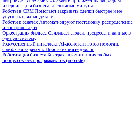
Битрикс24 VibeCode
Создавайте приложения, дашборды
и сервисы для бизнеса за считаные минуты
Роботы в CRM
Помогают закрывать сделки быстрее и не
упускать важные детали
Роботы в задачах
Автоматизируют постановку, распределение
и контроль задач
Оркестрация бизнеса
Связывает людей, процессы и данные в
единую систему
Искусственный интеллект
AI-ассистент готов помогать
с любыми задачами. Просто начните диалог
Роботизация бизнеса
Быстрая автоматизация любых
процессов без программистов (no-code)