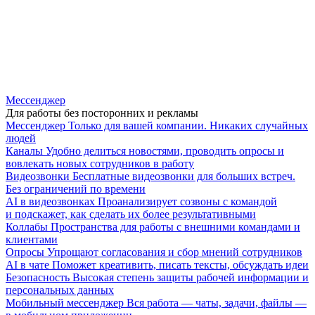
Мессенджер
Для работы без посторонних и рекламы
Мессенджер
Только для вашей компании. Никаких случайных
людей
Каналы
Удобно делиться новостями, проводить опросы и
вовлекать новых сотрудников в работу
Видеозвонки
Бесплатные видеозвонки для больших встреч.
Без ограничений по времени
AI в видеозвонках
Проанализирует созвоны с командой
и подскажет, как сделать их более результативными
Коллабы
Пространства для работы с внешними командами и
клиентами
Опросы
Упрощают согласования и сбор мнений сотрудников
AI в чате
Поможет креативить, писать тексты, обсуждать идеи
Безопасность
Высокая степень защиты рабочей информации и
персональных данных
Мобильный мессенджер
Вся работа — чаты, задачи, файлы —