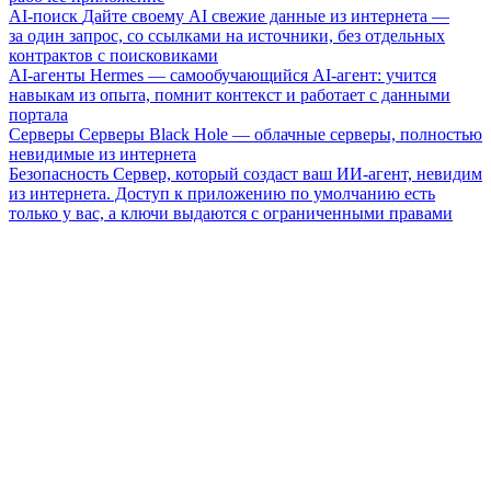
AI-поиск
Дайте своему AI свежие данные из интернета —
за один запрос, со ссылками на источники, без отдельных
контрактов с поисковиками
AI-агенты
Hermes — самообучающийся AI-агент: учится
навыкам из опыта, помнит контекст и работает с данными
портала
Серверы
Серверы Black Hole — облачные серверы, полностью
невидимые из интернета
Безопасность
Сервер, который создаст ваш ИИ-агент, невидим
из интернета. Доступ к приложению по умолчанию есть
только у вас, а ключи выдаются с ограниченными правами