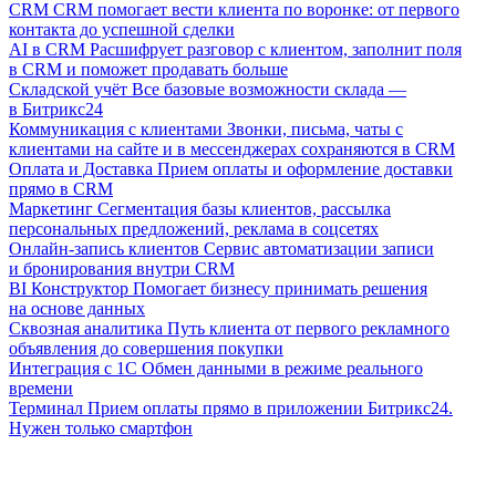
CRM
CRM помогает вести клиента по воронке: от первого
контакта до успешной сделки
AI в CRM
Расшифрует разговор с клиентом, заполнит поля
в CRM и поможет продавать больше
Складской учёт
Все базовые возможности склада —
в Битрикс24
Коммуникация с клиентами
Звонки, письма, чаты с
клиентами на сайте и в мессенджерах сохраняются в CRM
Оплата и Доставка
Прием оплаты и оформление доставки
прямо в CRM
Маркетинг
Сегментация базы клиентов, рассылка
персональных предложений, реклама в соцсетях
Онлайн-запись клиентов
Сервис автоматизации записи
и бронирования внутри CRM
BI Конструктор
Помогает бизнесу принимать решения
на основе данных
Сквозная аналитика
Путь клиента от первого рекламного
объявления до совершения покупки
Интеграция с 1С
Обмен данными в режиме реального
времени
Терминал
Прием оплаты прямо в приложении Битрикс24.
Нужен только смартфон