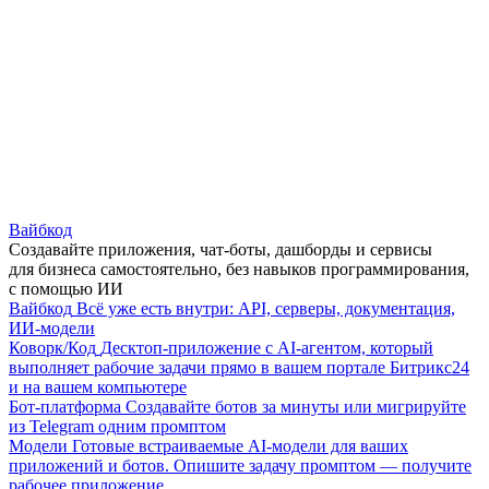
Вайбкод
Создавайте приложения, чат-боты, дашборды и сервисы
для бизнеса самостоятельно, без навыков программирования,
с помощью ИИ
Вайбкод
Всё уже есть внутри: API, серверы, документация,
ИИ-модели
Коворк/Код
Десктоп-приложение с AI-агентом, который
выполняет рабочие задачи прямо в вашем портале Битрикс24
и на вашем компьютере
Бот-платформа
Создавайте ботов за минуты или мигрируйте
из Telegram одним промптом
Модели
Готовые встраиваемые AI-модели для ваших
приложений и ботов. Опишите задачу промптом — получите
рабочее приложение