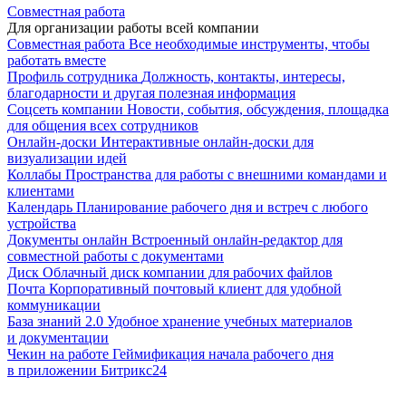
Совместная работа
Для организации работы всей компании
Совместная работа
Все необходимые инструменты, чтобы
работать вместе
Профиль сотрудника
Должность, контакты, интересы,
благодарности и другая полезная информация
Соцсеть компании
Новости, события, обсуждения, площадка
для общения всех сотрудников
Онлайн-доски
Интерактивные онлайн-доски для
визуализации идей
Коллабы
Пространства для работы с внешними командами и
клиентами
Календарь
Планирование рабочего дня и встреч с любого
устройства
Документы онлайн
Встроенный онлайн-редактор для
совместной работы с документами
Диск
Облачный диск компании для рабочих файлов
Почта
Корпоративный почтовый клиент для удобной
коммуникации
База знаний 2.0
Удобное хранение учебных материалов
и документации
Чекин на работе
Геймификация начала рабочего дня
в приложении Битрикс24