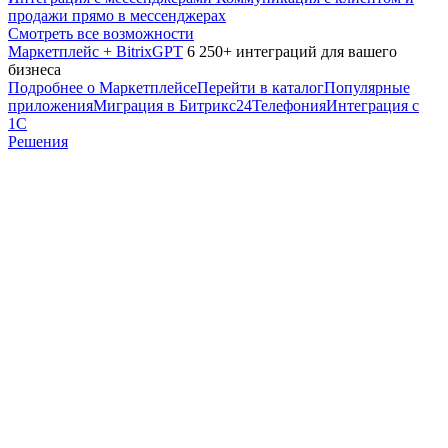
продажи прямо в мессенджерах
Смотреть все возможности
Маркетплейс + BitrixGPT
6 250+ интеграций для вашего
бизнеса
Подробнее о Маркетплейсе
Перейти в каталог
Популярные
приложения
Миграция в Битрикс24
Телефония
Интеграция с
1С
Решения