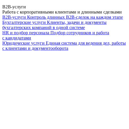
B2B-услуги
Работа с корпоративными клиентами и длинными сделками
B2B-услуги
Контроль длинных B2B-сделок на каждом этапе
Бухгалтерские услуги
Клиенты, задачи и документы
бухгалтерских компаний в одной системе
HR и подбор персонала
Подбор сотрудников и работа
с кандидатами
Юридические услуги
Единая система для ведения дел, работы
с клиентами и документооборота