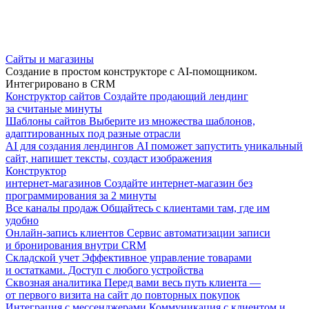
Сайты и магазины
Создание в простом конструкторе с AI-помощником.
Интегрировано в CRM
Конструктор сайтов
Создайте продающий лендинг
за считаные минуты
Шаблоны сайтов
Выберите из множества шаблонов,
адаптированных под разные отрасли
AI для создания лендингов
AI поможет запустить уникальный
сайт, напишет тексты, создаст изображения
Конструктор
интернет-магазинов
Создайте интернет-магазин без
программирования за 2 минуты
Все каналы продаж
Общайтесь с клиентами там, где им
удобно
Онлайн-запись клиентов
Сервис автоматизации записи
и бронирования внутри CRM
Складской учет
Эффективное управление товарами
и остатками. Доступ с любого устройства
Сквозная аналитика
Перед вами весь путь клиента —
от первого визита на сайт до повторных покупок
Интеграция с мессенджерами
Коммуникация с клиентом и