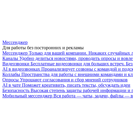
Мессенджер
Для работы без посторонних и рекламы
Мессенджер
Только для вашей компании. Никаких случайных 
Каналы
Удобно делиться новостями, проводить опросы и вовле
Видеозвонки
Бесплатные видеозвонки для больших встреч. Бе
AI в видеозвонках
Проанализирует созвоны с командой и подск
Коллабы
Пространства для работы с внешними командами и к
Опросы
Упрощают согласования и сбор мнений сотрудников
AI в чате
Поможет креативить, писать тексты, обсуждать идеи
Безопасность
Высокая степень защиты рабочей информации и
Мобильный мессенджер
Вся работа — чаты, задачи, файлы —