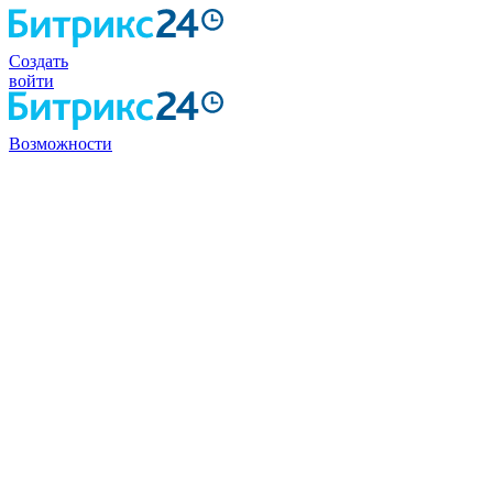
Создать
войти
Возможности