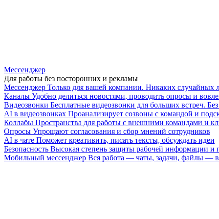
Мессенджер
Для работы без посторонних и рекламы
Мессенджер
Только для вашей компании. Никаких случайных 
Каналы
Удобно делиться новостями, проводить опросы и вовле
Видеозвонки
Бесплатные видеозвонки для больших встреч. Бе
AI в видеозвонках
Проанализирует созвоны с командой и подск
Коллабы
Пространства для работы с внешними командами и к
Опросы
Упрощают согласования и сбор мнений сотрудников
AI в чате
Поможет креативить, писать тексты, обсуждать идеи
Безопасность
Высокая степень защиты рабочей информации и
Мобильный мессенджер
Вся работа — чаты, задачи, файлы —