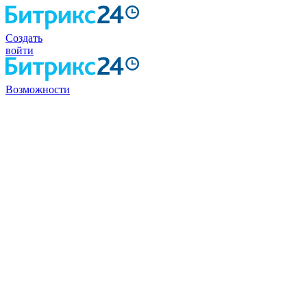
Создать
войти
Возможности