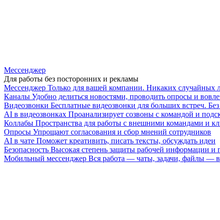
Мессенджер
Для работы без посторонних и рекламы
Мессенджер
Только для вашей компании. Никаких случайных 
Каналы
Удобно делиться новостями, проводить опросы и вовле
Видеозвонки
Бесплатные видеозвонки для больших встреч. Бе
AI в видеозвонках
Проанализирует созвоны с командой и подск
Коллабы
Пространства для работы с внешними командами и к
Опросы
Упрощают согласования и сбор мнений сотрудников
AI в чате
Поможет креативить, писать тексты, обсуждать идеи
Безопасность
Высокая степень защиты рабочей информации и
Мобильный мессенджер
Вся работа — чаты, задачи, файлы —