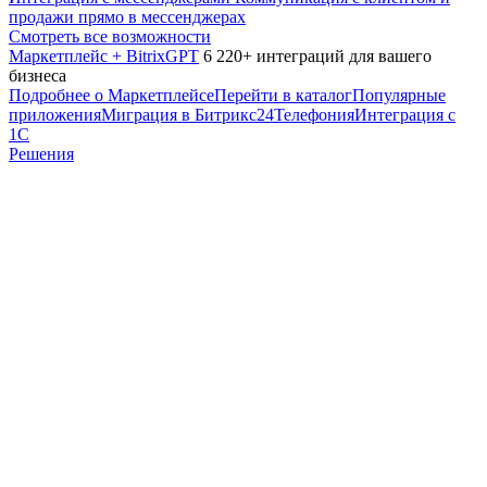
продажи прямо в мессенджерах
Смотреть все возможности
Маркетплейс + BitrixGPT
6 220+ интеграций для вашего
бизнеса
Подробнее о Маркетплейсе
Перейти в каталог
Популярные
приложения
Миграция в Битрикс24
Телефония
Интеграция с
1С
Решения