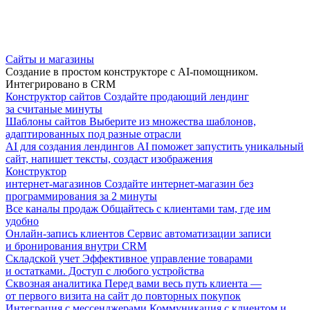
Сайты и магазины
Создание в простом конструкторе с AI-помощником.
Интегрировано в CRM
Конструктор сайтов
Создайте продающий лендинг
за считаные минуты
Шаблоны сайтов
Выберите из множества шаблонов,
адаптированных под разные отрасли
AI для создания лендингов
AI поможет запустить уникальный
сайт, напишет тексты, создаст изображения
Конструктор
интернет-магазинов
Создайте интернет-магазин без
программирования за 2 минуты
Все каналы продаж
Общайтесь с клиентами там, где им
удобно
Онлайн-запись клиентов
Сервис автоматизации записи
и бронирования внутри CRM
Складской учет
Эффективное управление товарами
и остатками. Доступ с любого устройства
Сквозная аналитика
Перед вами весь путь клиента —
от первого визита на сайт до повторных покупок
Интеграция с мессенджерами
Коммуникация с клиентом и