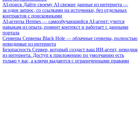
AI-поиск
Дайте своему AI свежие данные из интернета —
за один запрос, со ссылками на источники, без отдельных
контрактов с поисковиками
AI-агенты
Hermes — самообучающийся AI-агент: учится
навыкам из опыта, помнит контекст и работает с данными
портала
Серверы
Серверы Black Hole — облачные серверы, полностью
невидимые из интернета
Безопасность
Сервер, который создаст ваш ИИ-агент, невидим
из интернета. Доступ к приложению по умолчанию есть
только у вас, а ключи выдаются с ограниченными правами