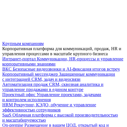
Крупным компаниям
Корпоративная платформа для коммуникаций, продаж, HR и
управления процессами в масштабе крупного бизнеса
Интранет-портал
Коммуникации, HR-процессы и управление
корпоративными знаниями
ВКС
Безопасные видеозвонки и AI-фиксация итогов встреч
Корпоративный мессенджер
Защищенные коммуникации
с интеграцией CRM, задач и видеосвязи
Автоматизация продаж
CRM, сквозная аналитика и
управление продажами в едином контуре
Проектный офис
Управление проектами, задачами
и контролем исполнения
HRM
Рекрутинг, КЭДО, обучение и управление
эффективностью сотрудников
SaaS
Облачная платформа с высокой производительностью
и масштабируемостью
On-premise
Размещение в вашем ЦОД, открытый код и