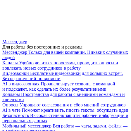
Мессенджер
Для работы без посторонних и рекламы
Мессенджер
Только для вашей компании. Никаких случайных
людей
Каналы
Удобно делиться новостями, проводить опросы и
вовлекать новых сотрудников в работу
Видеозвонки
Бесплатные видеозвонки для больших встреч.
Без ограничений по времени
AI в видеозвонках
Проанализирует созвоны с командой
и подскажет, как сделать их более результативными
Коллабы
Пространства для работы с внешними командами и
клиентами
Опросы
Упрощают согласования и сбор мнений сотрудников
AI в чате
Поможет креативить, писать тексты, обсуждать идеи
Безопасность
Высокая степень защиты рабочей информации и
персональных данных
Мобильный мессенджер
Вся работа — чаты, задачи, файлы —