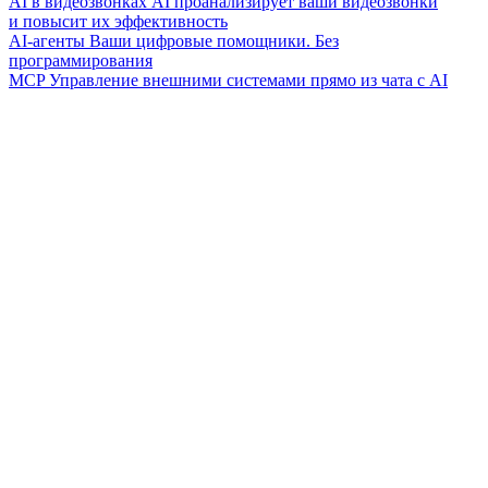
AI в видеозвонках
AI проанализирует ваши видеозвонки
и повысит их эффективность
AI-агенты
Ваши цифровые помощники. Без
программирования
MCP
Управление внешними системами прямо из чата с AI