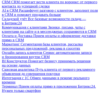
CRM
CRM помогает вести клиента по воронке: от первого
контакта до успешной сделки
AI в CRM
Расшифрует разговор с клиентом, заполнит поля
в CRM и поможет продавать больше
Складской учёт
Все базовые возможности склада —
в Битрикс24
Коммуникация с клиентами
Звонки, письма, чаты с
клиентами на сайте и в мессенджерах сохраняются в CRM
Оплата и Доставка
Прием оплаты и оформление доставки
прямо в CRM
Маркетинг
Сегментация базы клиентов, рассылка
персональных предложений, реклама в соцсетях
Онлайн-запись клиентов
Сервис автоматизации записи
и бронирования внутри CRM
BI Конструктор
Помогает бизнесу принимать решения
на основе данных
Сквозная аналитика
Путь клиента от первого рекламного
объявления до совершения покупки
Интеграция с 1С
Обмен данными в режиме реального
времени
Терминал
Прием оплаты прямо в приложении Битрикс24.
Нужен только смартфон