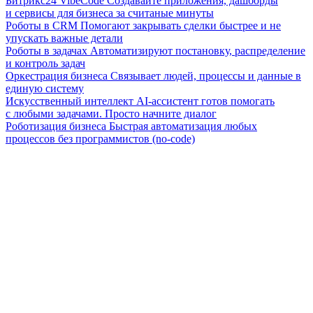
Битрикс24 VibeCode
Создавайте приложения, дашборды
и сервисы для бизнеса за считаные минуты
Роботы в CRM
Помогают закрывать сделки быстрее и не
упускать важные детали
Роботы в задачах
Автоматизируют постановку, распределение
и контроль задач
Оркестрация бизнеса
Связывает людей, процессы и данные в
единую систему
Искусственный интеллект
AI-ассистент готов помогать
с любыми задачами. Просто начните диалог
Роботизация бизнеса
Быстрая автоматизация любых
процессов без программистов (no-code)