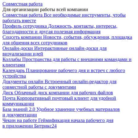
Совместная работа
Для организации работы всей компании
Совместная работа
Все необходимые инструменты, чтобы
работать вместе
Профиль сотрудника
Должность, контакты, интересы,
благодарности и другая полезная информация
Соцсеть компании
Новости, события, обсуждения, площадка
для общения всех сотрудников
Онлайн-доски
Интерактивные онлайн-доски для
визуализации идей
Коллабы
Пространства для работы с внешними командами и
клиентами
Календарь
Планирование рабочего дня и встреч с любого
устройства
Документы онлайн
Встроенный онлайн-редактор для
совместной работы с документами
Диск
Облачный диск компании для рабочих файлов
Почта
Корпоративный почтовый клиент для удобной
коммуникации
База знаний 2.0
Удобное хранение учебных материалов
и документации
Чекин на работе
Геймификация начала рабочего дня
в приложении Битрикс24