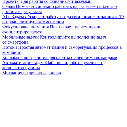
Проекты
Для работы со связанными задачами
Скрам
Помогает системно работать над задачами и быстро
достигать результата
AI в Задачах
Ускоряет работу с задачами, поможет написать ТЗ
и проанализирует комментарии
Фокусировка внимания
Показывает, на чем нужно
сконцентрироваться
Мобильные задачи
Контролируйте выполнение задач
со смартфона
Потоки
Простая автоматизация и саморегуляция процессов в
компании
Коллабы
Пространства для работы с внешними командами
Автоматизация задач
Шаблоны и роботы уменьшат
количество рутины
Миграция из других сервисов