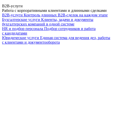
B2B-услуги
Работа с корпоративными клиентами и длинными сделками
B2B-услуги
Контроль длинных B2B-сделок на каждом этапе
Бухгалтерские услуги
Клиенты, задачи и документы
бухгалтерских компаний в одной системе
HR и подбор персонала
Подбор сотрудников и работа
с кандидатами
Юридические услуги
Единая система для ведения дел, работы
с клиентами и документооборота