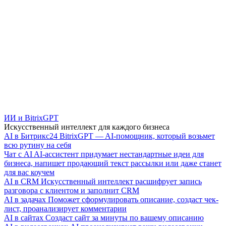
ИИ и BitrixGPT
Искусственный интеллект для каждого бизнеса
AI в Битрикс24
BitrixGPT — AI-помощник, который возьмет
всю рутину на себя
Чат с AI
AI-ассистент придумает нестандартные идеи для
бизнеса, напишет продающий текст рассылки или даже станет
для вас коучем
AI в CRM
Искусственный интеллект расшифрует запись
разговора с клиентом и заполнит CRM
AI в задачах
Поможет сформулировать описание, создаст чек-
лист, проанализирует комментарии
AI в сайтах
Создаст сайт за минуты по вашему описанию