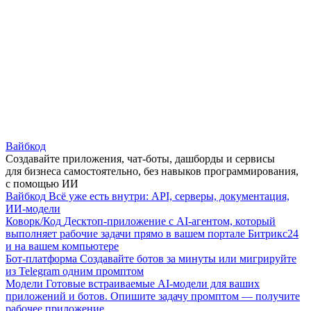
Вайбкод
Создавайте приложения, чат-боты, дашборды и сервисы
для бизнеса самостоятельно, без навыков программирования,
с помощью ИИ
Вайбкод
Всё уже есть внутри: API, серверы, документация,
ИИ-модели
Коворк/Код
Десктоп-приложение с AI-агентом, который
выполняет рабочие задачи прямо в вашем портале Битрикс24
и на вашем компьютере
Бот-платформа
Создавайте ботов за минуты или мигрируйте
из Telegram одним промптом
Модели
Готовые встраиваемые AI-модели для ваших
приложений и ботов. Опишите задачу промптом — получите
рабочее приложение