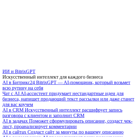
ИИ и BitrixGPT
Искусственный интеллект для каждого бизнеса
AI в Битрикс24
BitrixGPT — AI-помощник, который возьмет
всю рутину на себя
Чат с AI
AI-ассистент придумает нестандартные идеи для
бизнеса, напишет продающий текст рассылки или даже станет
для вас коучем
AI в CRM
Искусственный интеллект расшифрует запись
разговора с клиентом и заполнит CRM
AI в задачах
Поможет сформулировать описание, создаст чек-
лист, проанализирует комментарии
AI в сайтах
Создаст сайт за минуты по вашему описанию