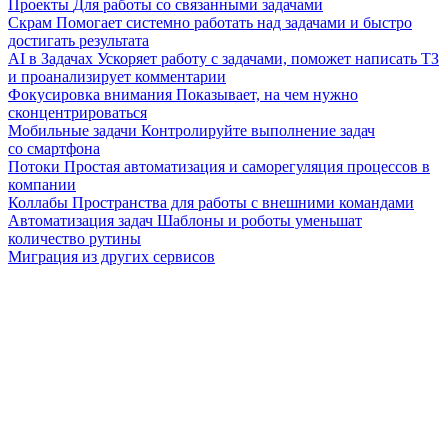
Проекты
Для работы со связанными задачами
Скрам
Помогает системно работать над задачами и быстро
достигать результата
AI в Задачах
Ускоряет работу с задачами, поможет написать ТЗ
и проанализирует комментарии
Фокусировка внимания
Показывает, на чем нужно
сконцентрироваться
Мобильные задачи
Контролируйте выполнение задач
со смартфона
Потоки
Простая автоматизация и саморегуляция процессов в
компании
Коллабы
Пространства для работы с внешними командами
Автоматизация задач
Шаблоны и роботы уменьшат
количество рутины
Миграция из других сервисов