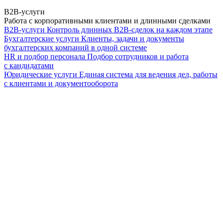
B2B-услуги
Работа с корпоративными клиентами и длинными сделками
B2B-услуги
Контроль длинных B2B-сделок на каждом этапе
Бухгалтерские услуги
Клиенты, задачи и документы
бухгалтерских компаний в одной системе
HR и подбор персонала
Подбор сотрудников и работа
с кандидатами
Юридические услуги
Единая система для ведения дел, работы
с клиентами и документооборота