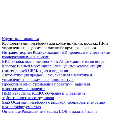
Крупным компаниям
Корпоративная платформа для коммуникаций, продаж, HR и
управления процессами в масштабе крупного бизнеса
Интранет-портал
Коммуникации, HR-процессы и управление
корпоративными знаниями
ВКС
Безопасные видеозвонки и AI-фиксация итогов встреч
Корпоративный мессенджер
Защищенные коммуникации
с интеграцией CRM, задач и видеосвязи
Автоматизация продаж
CRM, сквозная аналитика и
управление продажами в едином контуре
Проектный офис
Управление проектами, задачами
и контролем исполнения
HRM
Рекрутинг, КЭДО, обучение и управление
эффективностью сотрудников
SaaS
Облачная платформа с высокой производительностью
и масштабируемостью
On-premise
Размещение в вашем ЦОД, открытый код и