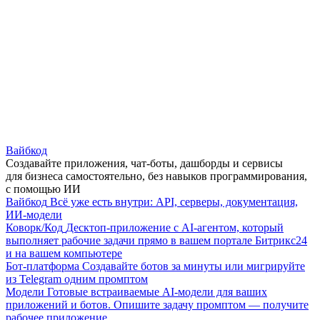
Вайбкод
Создавайте приложения, чат-боты, дашборды и сервисы
для бизнеса самостоятельно, без навыков программирования,
с помощью ИИ
Вайбкод
Всё уже есть внутри: API, серверы, документация,
ИИ-модели
Коворк/Код
Десктоп-приложение с AI-агентом, который
выполняет рабочие задачи прямо в вашем портале Битрикс24
и на вашем компьютере
Бот-платформа
Создавайте ботов за минуты или мигрируйте
из Telegram одним промптом
Модели
Готовые встраиваемые AI-модели для ваших
приложений и ботов. Опишите задачу промптом — получите
рабочее приложение