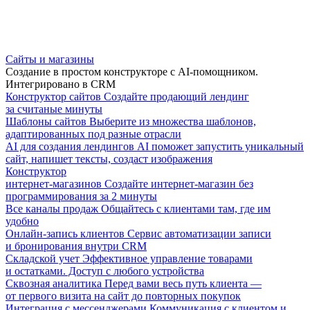
Сайты и магазины
Создание в простом конструкторе с AI-помощником.
Интегрировано в CRM
Конструктор сайтов
Создайте продающий лендинг
за считаные минуты
Шаблоны сайтов
Выберите из множества шаблонов,
адаптированных под разные отрасли
AI для создания лендингов
AI поможет запустить уникальный
сайт, напишет тексты, создаст изображения
Конструктор
интернет-магазинов
Создайте интернет-магазин без
программирования за 2 минуты
Все каналы продаж
Общайтесь с клиентами там, где им
удобно
Онлайн-запись клиентов
Сервис автоматизации записи
и бронирования внутри CRM
Складской учет
Эффективное управление товарами
и остатками. Доступ с любого устройства
Сквозная аналитика
Перед вами весь путь клиента —
от первого визита на сайт до повторных покупок
Интеграция с мессенджерами
Коммуникация с клиентом и