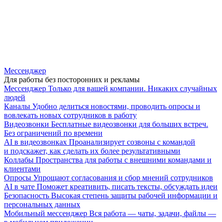
Мессенджер
Для работы без посторонних и рекламы
Мессенджер
Только для вашей компании. Никаких случайных
людей
Каналы
Удобно делиться новостями, проводить опросы и
вовлекать новых сотрудников в работу
Видеозвонки
Бесплатные видеозвонки для больших встреч.
Без ограничений по времени
AI в видеозвонках
Проанализирует созвоны с командой
и подскажет, как сделать их более результативными
Коллабы
Пространства для работы с внешними командами и
клиентами
Опросы
Упрощают согласования и сбор мнений сотрудников
AI в чате
Поможет креативить, писать тексты, обсуждать идеи
Безопасность
Высокая степень защиты рабочей информации и
персональных данных
Мобильный мессенджер
Вся работа — чаты, задачи, файлы —