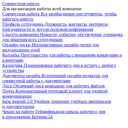
Совместная работа
Для организации работы всей компании
Совместная работа
Все необходимые инструменты, чтобы
работать вместе
Профиль сотрудника
Должность, контакты, интересы,
благодарности и другая полезная информация
Соцсеть компании
Новости, события, обсуждения, площадка
для общения всех сотрудников
Онлайн-доски
Интерактивные онлайн-доски для
визуализации идей
Коллабы
Пространства для работы с внешними командами и
клиентами
Календарь
Планирование рабочего дня и встреч с любого
устройства
Документы онлайн
Встроенный онлайн-редактор для
совместной работы с документами
Диск
Облачный диск компании для рабочих файлов
Почта
Корпоративный почтовый клиент для удобной
коммуникации
База знаний 2.0
Удобное хранение учебных материалов
и документации
Чекин на работе
Геймификация начала рабочего дня
в приложении Битрикс24