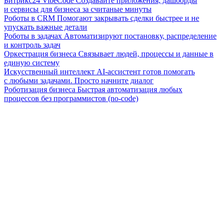
Битрикс24 VibeCode
Создавайте приложения, дашборды
и сервисы для бизнеса за считаные минуты
Роботы в CRM
Помогают закрывать сделки быстрее и не
упускать важные детали
Роботы в задачах
Автоматизируют постановку, распределение
и контроль задач
Оркестрация бизнеса
Связывает людей, процессы и данные в
единую систему
Искусственный интеллект
AI-ассистент готов помогать
с любыми задачами. Просто начните диалог
Роботизация бизнеса
Быстрая автоматизация любых
процессов без программистов (no-code)