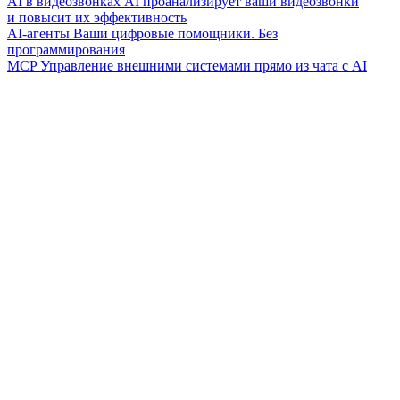
AI в видеозвонках
AI проанализирует ваши видеозвонки
и повысит их эффективность
AI-агенты
Ваши цифровые помощники. Без
программирования
MCP
Управление внешними системами прямо из чата с AI