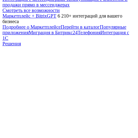
продажи прямо в мессенджерах
Смотреть все возможности
Маркетплейс + BitrixGPT
6 210+ интеграций для вашего
бизнеса
Подробнее о Маркетплейсе
Перейти в каталог
Популярные
приложения
Миграция в Битрикс24
Телефония
Интеграция с
1С
Решения