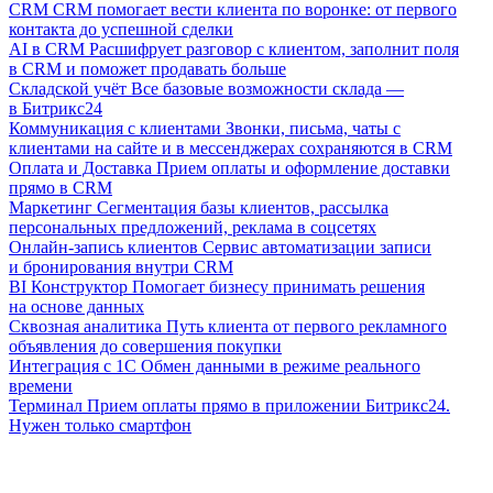
CRM
CRM помогает вести клиента по воронке: от первого
контакта до успешной сделки
AI в CRM
Расшифрует разговор с клиентом, заполнит поля
в CRM и поможет продавать больше
Складской учёт
Все базовые возможности склада —
в Битрикс24
Коммуникация с клиентами
Звонки, письма, чаты с
клиентами на сайте и в мессенджерах сохраняются в CRM
Оплата и Доставка
Прием оплаты и оформление доставки
прямо в CRM
Маркетинг
Сегментация базы клиентов, рассылка
персональных предложений, реклама в соцсетях
Онлайн-запись клиентов
Сервис автоматизации записи
и бронирования внутри CRM
BI Конструктор
Помогает бизнесу принимать решения
на основе данных
Сквозная аналитика
Путь клиента от первого рекламного
объявления до совершения покупки
Интеграция с 1С
Обмен данными в режиме реального
времени
Терминал
Прием оплаты прямо в приложении Битрикс24.
Нужен только смартфон