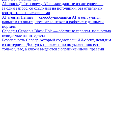
AI-поиск
Дайте своему AI свежие данные из интернета —
за один запрос, со ссылками на источники, без отдельных
контрактов с поисковиками
AI-агенты
Hermes — самообучающийся AI-агент: учится
навыкам из опыта, помнит контекст и работает с данными
портала
Серверы
Серверы Black Hole — облачные серверы, полностью
невидимые из интернета
Безопасность
Сервер, который создаст ваш ИИ-агент, невидим
из интернета. Доступ к приложению по умолчанию есть
только у вас, а ключи выдаются с ограниченными правами