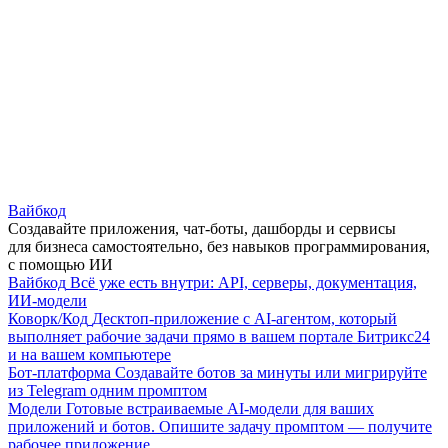
Вайбкод
Создавайте приложения, чат-боты, дашборды и сервисы
для бизнеса самостоятельно, без навыков программирования,
с помощью ИИ
Вайбкод
Всё уже есть внутри: API, серверы, документация,
ИИ-модели
Коворк/Код
Десктоп-приложение с AI-агентом, который
выполняет рабочие задачи прямо в вашем портале Битрикс24
и на вашем компьютере
Бот-платформа
Создавайте ботов за минуты или мигрируйте
из Telegram одним промптом
Модели
Готовые встраиваемые AI-модели для ваших
приложений и ботов. Опишите задачу промптом — получите
рабочее приложение