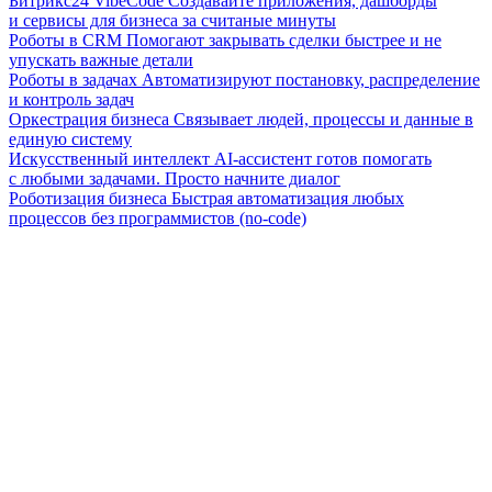
Битрикс24 VibeCode
Создавайте приложения, дашборды
и сервисы для бизнеса за считаные минуты
Роботы в CRM
Помогают закрывать сделки быстрее и не
упускать важные детали
Роботы в задачах
Автоматизируют постановку, распределение
и контроль задач
Оркестрация бизнеса
Связывает людей, процессы и данные в
единую систему
Искусственный интеллект
AI-ассистент готов помогать
с любыми задачами. Просто начните диалог
Роботизация бизнеса
Быстрая автоматизация любых
процессов без программистов (no-code)