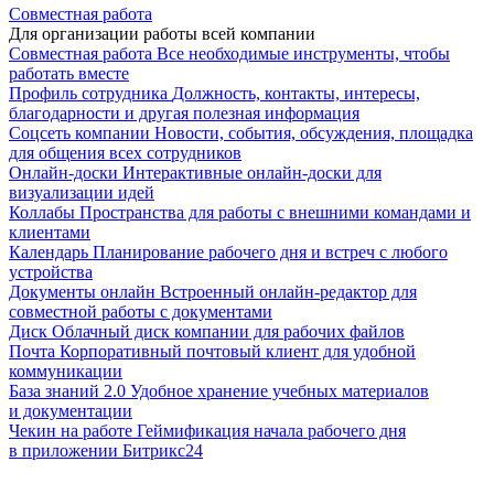
Совместная работа
Для организации работы всей компании
Совместная работа
Все необходимые инструменты, чтобы
работать вместе
Профиль сотрудника
Должность, контакты, интересы,
благодарности и другая полезная информация
Соцсеть компании
Новости, события, обсуждения, площадка
для общения всех сотрудников
Онлайн-доски
Интерактивные онлайн-доски для
визуализации идей
Коллабы
Пространства для работы с внешними командами и
клиентами
Календарь
Планирование рабочего дня и встреч с любого
устройства
Документы онлайн
Встроенный онлайн-редактор для
совместной работы с документами
Диск
Облачный диск компании для рабочих файлов
Почта
Корпоративный почтовый клиент для удобной
коммуникации
База знаний 2.0
Удобное хранение учебных материалов
и документации
Чекин на работе
Геймификация начала рабочего дня
в приложении Битрикс24