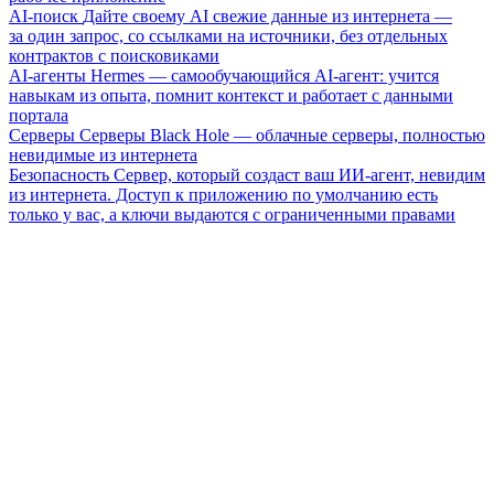
AI-поиск
Дайте своему AI свежие данные из интернета —
за один запрос, со ссылками на источники, без отдельных
контрактов с поисковиками
AI-агенты
Hermes — самообучающийся AI-агент: учится
навыкам из опыта, помнит контекст и работает с данными
портала
Серверы
Серверы Black Hole — облачные серверы, полностью
невидимые из интернета
Безопасность
Сервер, который создаст ваш ИИ-агент, невидим
из интернета. Доступ к приложению по умолчанию есть
только у вас, а ключи выдаются с ограниченными правами