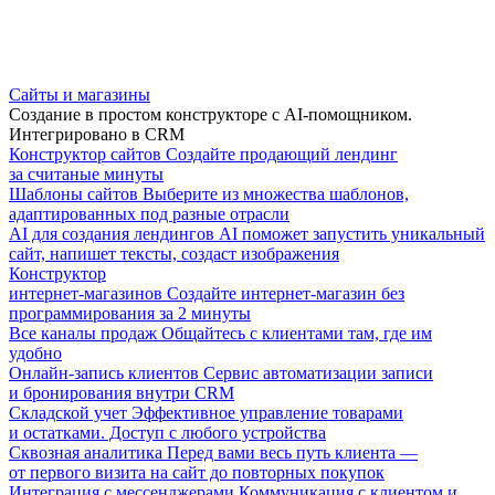
Сайты и магазины
Создание в простом конструкторе с AI-помощником.
Интегрировано в CRM
Конструктор сайтов
Создайте продающий лендинг
за считаные минуты
Шаблоны сайтов
Выберите из множества шаблонов,
адаптированных под разные отрасли
AI для создания лендингов
AI поможет запустить уникальный
сайт, напишет тексты, создаст изображения
Конструктор
интернет-магазинов
Создайте интернет-магазин без
программирования за 2 минуты
Все каналы продаж
Общайтесь с клиентами там, где им
удобно
Онлайн-запись клиентов
Сервис автоматизации записи
и бронирования внутри CRM
Складской учет
Эффективное управление товарами
и остатками. Доступ с любого устройства
Сквозная аналитика
Перед вами весь путь клиента —
от первого визита на сайт до повторных покупок
Интеграция с мессенджерами
Коммуникация с клиентом и