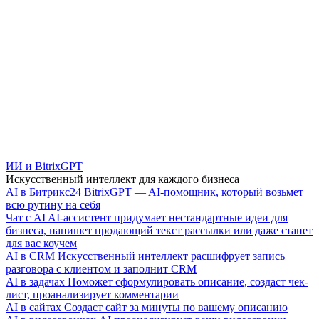
ИИ и BitrixGPT
Искусственный интеллект для каждого бизнеса
AI в Битрикс24
BitrixGPT — AI-помощник, который возьмет
всю рутину на себя
Чат с AI
AI-ассистент придумает нестандартные идеи для
бизнеса, напишет продающий текст рассылки или даже станет
для вас коучем
AI в CRM
Искусственный интеллект расшифрует запись
разговора с клиентом и заполнит CRM
AI в задачах
Поможет сформулировать описание, создаст чек-
лист, проанализирует комментарии
AI в сайтах
Создаст сайт за минуты по вашему описанию