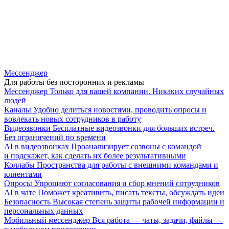
Мессенджер
Для работы без посторонних и рекламы
Мессенджер
Только для вашей компании. Никаких случайных
людей
Каналы
Удобно делиться новостями, проводить опросы и
вовлекать новых сотрудников в работу
Видеозвонки
Бесплатные видеозвонки для больших встреч.
Без ограничений по времени
AI в видеозвонках
Проанализирует созвоны с командой
и подскажет, как сделать их более результативными
Коллабы
Пространства для работы с внешними командами и
клиентами
Опросы
Упрощают согласования и сбор мнений сотрудников
AI в чате
Поможет креативить, писать тексты, обсуждать идеи
Безопасность
Высокая степень защиты рабочей информации и
персональных данных
Мобильный мессенджер
Вся работа — чаты, задачи, файлы —