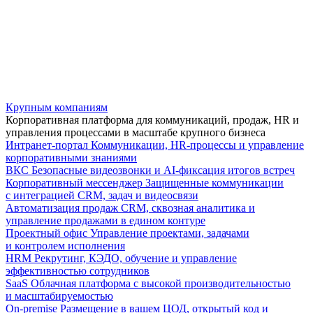
Крупным компаниям
Корпоративная платформа для коммуникаций, продаж, HR и
управления процессами в масштабе крупного бизнеса
Интранет-портал
Коммуникации, HR-процессы и управление
корпоративными знаниями
ВКС
Безопасные видеозвонки и AI-фиксация итогов встреч
Корпоративный мессенджер
Защищенные коммуникации
с интеграцией CRM, задач и видеосвязи
Автоматизация продаж
CRM, сквозная аналитика и
управление продажами в едином контуре
Проектный офис
Управление проектами, задачами
и контролем исполнения
HRM
Рекрутинг, КЭДО, обучение и управление
эффективностью сотрудников
SaaS
Облачная платформа с высокой производительностью
и масштабируемостью
On-premise
Размещение в вашем ЦОД, открытый код и