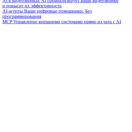
AI в видеозвонках
AI проанализирует ваши видеозвонки
и повысит их эффективность
AI-агенты
Ваши цифровые помощники. Без
программирования
MCP
Управление внешними системами прямо из чата с AI