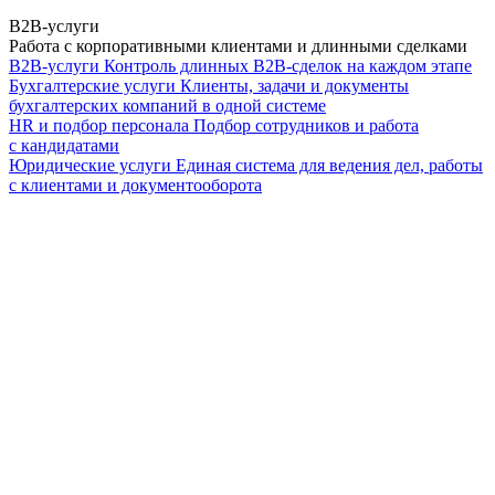
B2B-услуги
Работа с корпоративными клиентами и длинными сделками
B2B-услуги
Контроль длинных B2B-сделок на каждом этапе
Бухгалтерские услуги
Клиенты, задачи и документы
бухгалтерских компаний в одной системе
HR и подбор персонала
Подбор сотрудников и работа
с кандидатами
Юридические услуги
Единая система для ведения дел, работы
с клиентами и документооборота