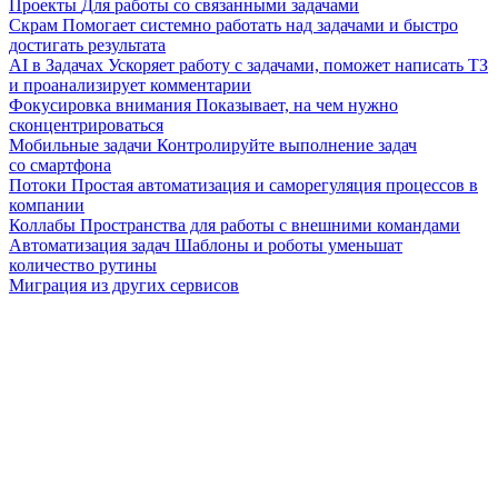
Проекты
Для работы со связанными задачами
Скрам
Помогает системно работать над задачами и быстро
достигать результата
AI в Задачах
Ускоряет работу с задачами, поможет написать ТЗ
и проанализирует комментарии
Фокусировка внимания
Показывает, на чем нужно
сконцентрироваться
Мобильные задачи
Контролируйте выполнение задач
со смартфона
Потоки
Простая автоматизация и саморегуляция процессов в
компании
Коллабы
Пространства для работы с внешними командами
Автоматизация задач
Шаблоны и роботы уменьшат
количество рутины
Миграция из других сервисов