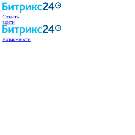
Создать
войти
Возможности