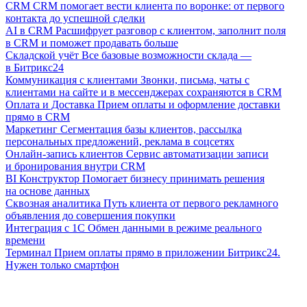
CRM
CRM помогает вести клиента по воронке: от первого
контакта до успешной сделки
AI в CRM
Расшифрует разговор с клиентом, заполнит поля
в CRM и поможет продавать больше
Складской учёт
Все базовые возможности склада —
в Битрикс24
Коммуникация с клиентами
Звонки, письма, чаты с
клиентами на сайте и в мессенджерах сохраняются в CRM
Оплата и Доставка
Прием оплаты и оформление доставки
прямо в CRM
Маркетинг
Сегментация базы клиентов, рассылка
персональных предложений, реклама в соцсетях
Онлайн-запись клиентов
Сервис автоматизации записи
и бронирования внутри CRM
BI Конструктор
Помогает бизнесу принимать решения
на основе данных
Сквозная аналитика
Путь клиента от первого рекламного
объявления до совершения покупки
Интеграция с 1С
Обмен данными в режиме реального
времени
Терминал
Прием оплаты прямо в приложении Битрикс24.
Нужен только смартфон