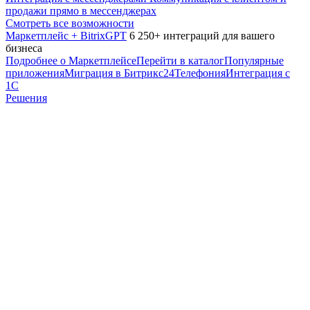
продажи прямо в мессенджерах
Смотреть все возможности
Маркетплейс + BitrixGPT
6 250+ интеграций для вашего
бизнеса
Подробнее о Маркетплейсе
Перейти в каталог
Популярные
приложения
Миграция в Битрикс24
Телефония
Интеграция с
1С
Решения