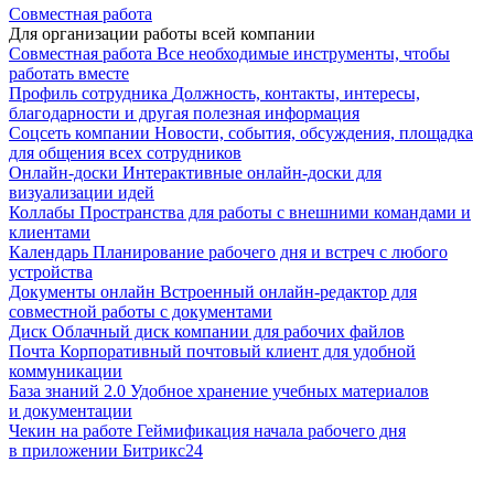
Совместная работа
Для организации работы всей компании
Совместная работа
Все необходимые инструменты, чтобы
работать вместе
Профиль сотрудника
Должность, контакты, интересы,
благодарности и другая полезная информация
Соцсеть компании
Новости, события, обсуждения, площадка
для общения всех сотрудников
Онлайн-доски
Интерактивные онлайн-доски для
визуализации идей
Коллабы
Пространства для работы с внешними командами и
клиентами
Календарь
Планирование рабочего дня и встреч с любого
устройства
Документы онлайн
Встроенный онлайн-редактор для
совместной работы с документами
Диск
Облачный диск компании для рабочих файлов
Почта
Корпоративный почтовый клиент для удобной
коммуникации
База знаний 2.0
Удобное хранение учебных материалов
и документации
Чекин на работе
Геймификация начала рабочего дня
в приложении Битрикс24