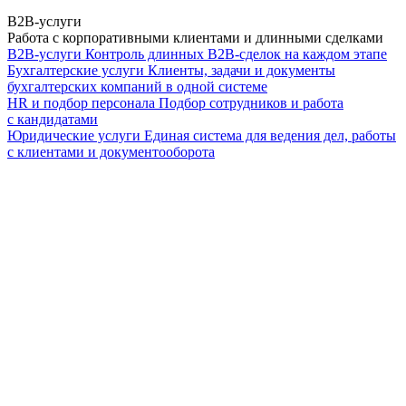
B2B-услуги
Работа с корпоративными клиентами и длинными сделками
B2B-услуги
Контроль длинных B2B-сделок на каждом этапе
Бухгалтерские услуги
Клиенты, задачи и документы
бухгалтерских компаний в одной системе
HR и подбор персонала
Подбор сотрудников и работа
с кандидатами
Юридические услуги
Единая система для ведения дел, работы
с клиентами и документооборота