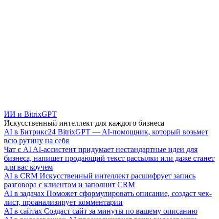
ИИ и BitrixGPT
Искусственный интеллект для каждого бизнеса
AI в Битрикс24
BitrixGPT — AI-помощник, который возьмет
всю рутину на себя
Чат с AI
AI-ассистент придумает нестандартные идеи для
бизнеса, напишет продающий текст рассылки или даже станет
для вас коучем
AI в CRM
Искусственный интеллект расшифрует запись
разговора с клиентом и заполнит CRM
AI в задачах
Поможет сформулировать описание, создаст чек-
лист, проанализирует комментарии
AI в сайтах
Создаст сайт за минуты по вашему описанию