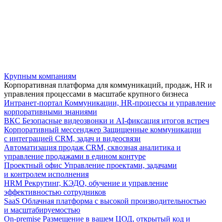
Крупным компаниям
Корпоративная платформа для коммуникаций, продаж, HR и
управления процессами в масштабе крупного бизнеса
Интранет-портал
Коммуникации, HR-процессы и управление
корпоративными знаниями
ВКС
Безопасные видеозвонки и AI-фиксация итогов встреч
Корпоративный мессенджер
Защищенные коммуникации
с интеграцией CRM, задач и видеосвязи
Автоматизация продаж
CRM, сквозная аналитика и
управление продажами в едином контуре
Проектный офис
Управление проектами, задачами
и контролем исполнения
HRM
Рекрутинг, КЭДО, обучение и управление
эффективностью сотрудников
SaaS
Облачная платформа с высокой производительностью
и масштабируемостью
On-premise
Размещение в вашем ЦОД, открытый код и