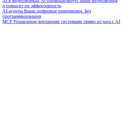
AI в видеозвонках
AI проанализирует ваши видеозвонки
и повысит их эффективность
AI-агенты
Ваши цифровые помощники. Без
программирования
MCP
Управление внешними системами прямо из чата с AI