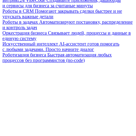
Битрикс24 VibeCode
Создавайте приложения, дашборды
и сервисы для бизнеса за считаные минуты
Роботы в CRM
Помогают закрывать сделки быстрее и не
упускать важные детали
Роботы в задачах
Автоматизируют постановку, распределение
и контроль задач
Оркестрация бизнеса
Связывает людей, процессы и данные в
единую систему
Искусственный интеллект
AI-ассистент готов помогать
с любыми задачами. Просто начните диалог
Роботизация бизнеса
Быстрая автоматизация любых
процессов без программистов (no-code)