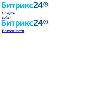
Создать
войти
Возможности