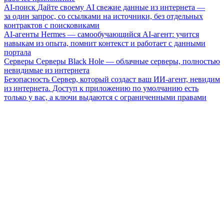
AI-поиск
Дайте своему AI свежие данные из интернета —
за один запрос, со ссылками на источники, без отдельных
контрактов с поисковиками
AI-агенты
Hermes — самообучающийся AI-агент: учится
навыкам из опыта, помнит контекст и работает с данными
портала
Серверы
Серверы Black Hole — облачные серверы, полностью
невидимые из интернета
Безопасность
Сервер, который создаст ваш ИИ-агент, невидим
из интернета. Доступ к приложению по умолчанию есть
только у вас, а ключи выдаются с ограниченными правами