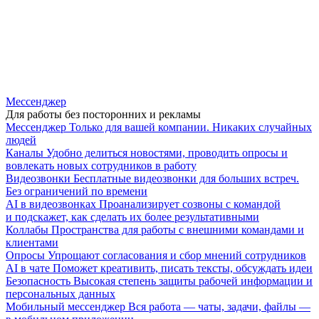
Мессенджер
Для работы без посторонних и рекламы
Мессенджер
Только для вашей компании. Никаких случайных
людей
Каналы
Удобно делиться новостями, проводить опросы и
вовлекать новых сотрудников в работу
Видеозвонки
Бесплатные видеозвонки для больших встреч.
Без ограничений по времени
AI в видеозвонках
Проанализирует созвоны с командой
и подскажет, как сделать их более результативными
Коллабы
Пространства для работы с внешними командами и
клиентами
Опросы
Упрощают согласования и сбор мнений сотрудников
AI в чате
Поможет креативить, писать тексты, обсуждать идеи
Безопасность
Высокая степень защиты рабочей информации и
персональных данных
Мобильный мессенджер
Вся работа — чаты, задачи, файлы —