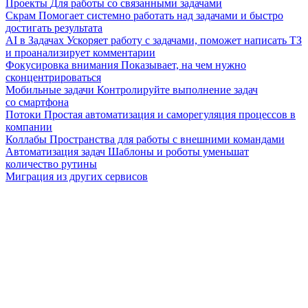
Проекты
Для работы со связанными задачами
Скрам
Помогает системно работать над задачами и быстро
достигать результата
AI в Задачах
Ускоряет работу с задачами, поможет написать ТЗ
и проанализирует комментарии
Фокусировка внимания
Показывает, на чем нужно
сконцентрироваться
Мобильные задачи
Контролируйте выполнение задач
со смартфона
Потоки
Простая автоматизация и саморегуляция процессов в
компании
Коллабы
Пространства для работы с внешними командами
Автоматизация задач
Шаблоны и роботы уменьшат
количество рутины
Миграция из других сервисов