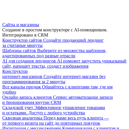
Сайты и магазины
Создание в простом конструкторе с AI-помощником.
Интегрировано в CRM
Конструктор сайтов
Создайте продающий лендинг
за считаные минуты
Шаблоны сайтов
Выберите из множества шаблонов,
адаптированных под разные отрасли
AI для создания лендингов
AI поможет запустить уникальный
сайт, напишет тексты, создаст изображения
Конструктор
интернет-магазинов
Создайте интернет-магазин без
программирования за 2 минуты
Все каналы продаж
Общайтесь с клиентами там, где им
удобно
Онлайн-запись клиентов
Сервис автоматизации записи
и бронирования внутри CRM
Складской учет
Эффективное управление товарами
и остатками. Доступ с любого устройства
Сквозная аналитика
Перед вами весь путь клиента —
от первого визита на сайт до повторных покупок
Интеграция с мессенджерами
Коммуникация с клиентом и