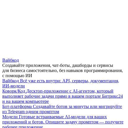
Вайбкод
Создавайте приложения, чат-боты, дашборды и сервисы
для бизнеса самостоятельно, без навыков программирования,
с помощью ИИ
Вайбкод
Всё уже есть внутри: API, серверы, документация,
ИИ-модели
Коворк/Код
Десктоп-приложение с AI-агентом, который
выполняет рабочие задачи прямо в вашем портале Битрикс24
и на вашем компьютере
Бот-платформа
Создавайте ботов за минуты или мигрируйте
из Telegram одним промптом
Модели
Готовые встраиваемые AI-модели для ваших
приложений и ботов. Опишите задачу промптом — получите
рабочее приложение