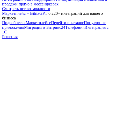
продажи прямо в мессенджерах
Смотреть все возможности
Маркетплейс + BitrixGPT
6 220+ интеграций для вашего
бизнеса
Подробнее о Маркетплейсе
Перейти в каталог
Популярные
приложения
Миграция в Битрикс24
Телефония
Интеграция с
1С
Решения