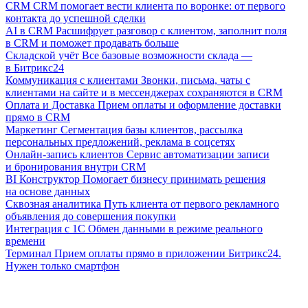
CRM
CRM помогает вести клиента по воронке: от первого
контакта до успешной сделки
AI в CRM
Расшифрует разговор с клиентом, заполнит поля
в CRM и поможет продавать больше
Складской учёт
Все базовые возможности склада —
в Битрикс24
Коммуникация с клиентами
Звонки, письма, чаты с
клиентами на сайте и в мессенджерах сохраняются в CRM
Оплата и Доставка
Прием оплаты и оформление доставки
прямо в CRM
Маркетинг
Сегментация базы клиентов, рассылка
персональных предложений, реклама в соцсетях
Онлайн-запись клиентов
Сервис автоматизации записи
и бронирования внутри CRM
BI Конструктор
Помогает бизнесу принимать решения
на основе данных
Сквозная аналитика
Путь клиента от первого рекламного
объявления до совершения покупки
Интеграция с 1С
Обмен данными в режиме реального
времени
Терминал
Прием оплаты прямо в приложении Битрикс24.
Нужен только смартфон