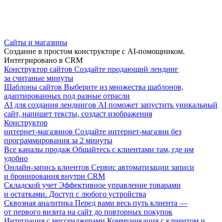
Сайты и магазины
Создание в простом конструкторе с AI-помощником.
Интегрировано в CRM
Конструктор сайтов
Создайте продающий лендинг
за считаные минуты
Шаблоны сайтов
Выберите из множества шаблонов,
адаптированных под разные отрасли
AI для создания лендингов
AI поможет запустить уникальный
сайт, напишет тексты, создаст изображения
Конструктор
интернет-магазинов
Создайте интернет-магазин без
программирования за 2 минуты
Все каналы продаж
Общайтесь с клиентами там, где им
удобно
Онлайн-запись клиентов
Сервис автоматизации записи
и бронирования внутри CRM
Складской учет
Эффективное управление товарами
и остатками. Доступ с любого устройства
Сквозная аналитика
Перед вами весь путь клиента —
от первого визита на сайт до повторных покупок
Интеграция с мессенджерами
Коммуникация с клиентом и