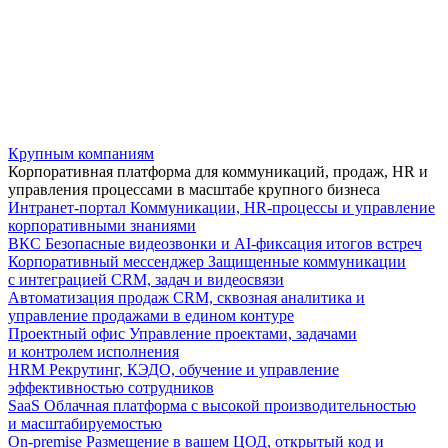
Крупным компаниям
Корпоративная платформа для коммуникаций, продаж, HR и
управления процессами в масштабе крупного бизнеса
Интранет-портал
Коммуникации, HR-процессы и управление
корпоративными знаниями
ВКС
Безопасные видеозвонки и AI-фиксация итогов встреч
Корпоративный мессенджер
Защищенные коммуникации
с интеграцией CRM, задач и видеосвязи
Автоматизация продаж
CRM, сквозная аналитика и
управление продажами в едином контуре
Проектный офис
Управление проектами, задачами
и контролем исполнения
HRM
Рекрутинг, КЭДО, обучение и управление
эффективностью сотрудников
SaaS
Облачная платформа с высокой производительностью
и масштабируемостью
On-premise
Размещение в вашем ЦОД, открытый код и