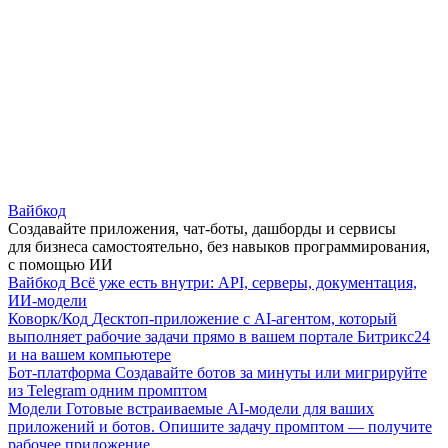
Вайбкод
Создавайте приложения, чат-боты, дашборды и сервисы
для бизнеса самостоятельно, без навыков программирования,
с помощью ИИ
Вайбкод
Всё уже есть внутри: API, серверы, документация,
ИИ-модели
Коворк/Код
Десктоп-приложение с AI-агентом, который
выполняет рабочие задачи прямо в вашем портале Битрикс24
и на вашем компьютере
Бот-платформа
Создавайте ботов за минуты или мигрируйте
из Telegram одним промптом
Модели
Готовые встраиваемые AI-модели для ваших
приложений и ботов. Опишите задачу промптом — получите
рабочее приложение