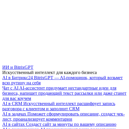
ИИ и BitrixGPT
Искусственный интеллект для каждого бизнеса
AI в Битрикс24
BitrixGPT — AI-помощник, который возьмет
всю рутину на себя
Чат с AI
AI-ассистент придумает нестандартные идеи для
бизнеса, напишет продающий текст рассылки или даже станет
для вас коучем
AI в CRM
Искусственный интеллект расшифрует запись
разговора с клиентом и заполнит CRM
AI в задачах
Поможет сформулировать описание, создаст чек-
лист, проанализирует комментарии
AI в сайтах
Создаст сайт за минуты по вашему описанию