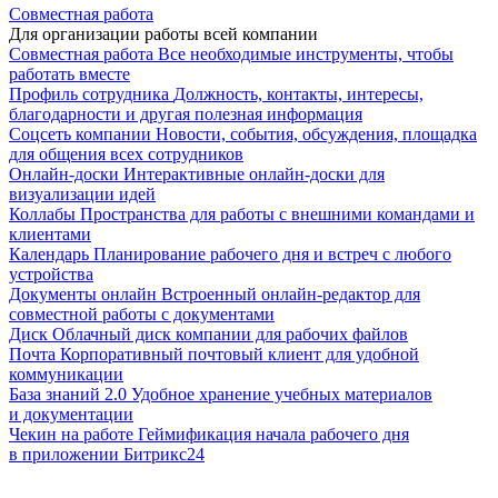
Совместная работа
Для организации работы всей компании
Совместная работа
Все необходимые инструменты, чтобы
работать вместе
Профиль сотрудника
Должность, контакты, интересы,
благодарности и другая полезная информация
Соцсеть компании
Новости, события, обсуждения, площадка
для общения всех сотрудников
Онлайн-доски
Интерактивные онлайн-доски для
визуализации идей
Коллабы
Пространства для работы с внешними командами и
клиентами
Календарь
Планирование рабочего дня и встреч с любого
устройства
Документы онлайн
Встроенный онлайн-редактор для
совместной работы с документами
Диск
Облачный диск компании для рабочих файлов
Почта
Корпоративный почтовый клиент для удобной
коммуникации
База знаний 2.0
Удобное хранение учебных материалов
и документации
Чекин на работе
Геймификация начала рабочего дня
в приложении Битрикс24