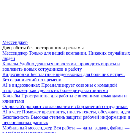
Мессенджер
Для работы без посторонних и рекламы
Мессенджер
Только для вашей компании. Никаких случайных
людей
Каналы
Удобно делиться новостями, проводить опросы и
вовлекать новых сотрудников в работу
Видеозвонки
Бесплатные видеозвонки для больших встреч.
Без ограничений по времени
AI в видеозвонках
Проанализирует созвоны с командой
и подскажет, как сделать их более результативными
Коллабы
Пространства для работы с внешними командами и
клиентами
Опросы
Упрощают согласования и сбор мнений сотрудников
AI в чате
Поможет креативить, писать тексты, обсуждать идеи
Безопасность
Высокая степень защиты рабочей информации и
персональных данных
Мобильный мессенджер
Вся работа — чаты, задачи, файлы —