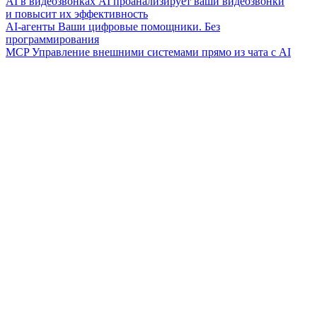
AI в видеозвонках
AI проанализирует ваши видеозвонки
и повысит их эффективность
AI-агенты
Ваши цифровые помощники. Без
программирования
MCP
Управление внешними системами прямо из чата с AI