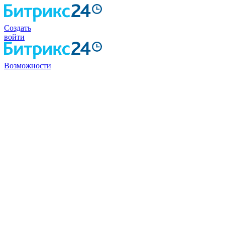
Создать
войти
Возможности