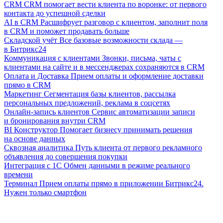
CRM
CRM помогает вести клиента по воронке: от первого
контакта до успешной сделки
AI в CRM
Расшифрует разговор с клиентом, заполнит поля
в CRM и поможет продавать больше
Складской учёт
Все базовые возможности склада —
в Битрикс24
Коммуникация с клиентами
Звонки, письма, чаты с
клиентами на сайте и в мессенджерах сохраняются в CRM
Оплата и Доставка
Прием оплаты и оформление доставки
прямо в CRM
Маркетинг
Сегментация базы клиентов, рассылка
персональных предложений, реклама в соцсетях
Онлайн-запись клиентов
Сервис автоматизации записи
и бронирования внутри CRM
BI Конструктор
Помогает бизнесу принимать решения
на основе данных
Сквозная аналитика
Путь клиента от первого рекламного
объявления до совершения покупки
Интеграция с 1С
Обмен данными в режиме реального
времени
Терминал
Прием оплаты прямо в приложении Битрикс24.
Нужен только смартфон