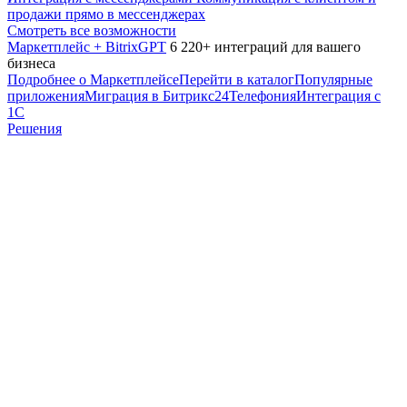
продажи прямо в мессенджерах
Смотреть все возможности
Маркетплейс + BitrixGPT
6 220+ интеграций для вашего
бизнеса
Подробнее о Маркетплейсе
Перейти в каталог
Популярные
приложения
Миграция в Битрикс24
Телефония
Интеграция с
1С
Решения