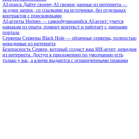
AI-поиск
Дайте своему AI свежие данные из интернета —
за один запрос, со ссылками на источники, без отдельных
контрактов с поисковиками
AI-агенты
Hermes — самообучающийся AI-агент: учится
навыкам из опыта, помнит контекст и работает с данными
портала
Серверы
Серверы Black Hole — облачные серверы, полностью
невидимые из интернета
Безопасность
Сервер, который создаст ваш ИИ-агент, невидим
из интернета. Доступ к приложению по умолчанию есть
только у вас, а ключи выдаются с ограниченными правами