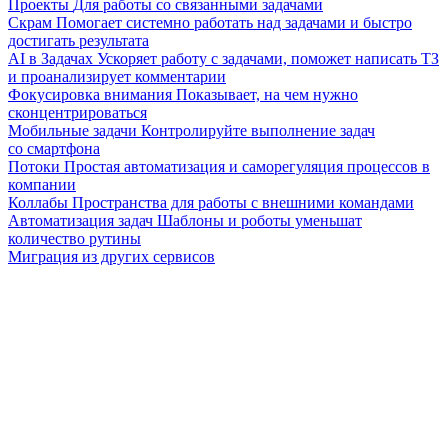
Проекты
Для работы со связанными задачами
Скрам
Помогает системно работать над задачами и быстро
достигать результата
AI в Задачах
Ускоряет работу с задачами, поможет написать ТЗ
и проанализирует комментарии
Фокусировка внимания
Показывает, на чем нужно
сконцентрироваться
Мобильные задачи
Контролируйте выполнение задач
со смартфона
Потоки
Простая автоматизация и саморегуляция процессов в
компании
Коллабы
Пространства для работы с внешними командами
Автоматизация задач
Шаблоны и роботы уменьшат
количество рутины
Миграция из других сервисов