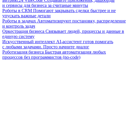
Битрикс24 VibeCode
Создавайте приложения, дашборды
и сервисы для бизнеса за считаные минуты
Роботы в CRM
Помогают закрывать сделки быстрее и не
упускать важные детали
Роботы в задачах
Автоматизируют постановку, распределение
и контроль задач
Оркестрация бизнеса
Связывает людей, процессы и данные в
единую систему
Искусственный интеллект
AI-ассистент готов помогать
с любыми задачами. Просто начните диалог
Роботизация бизнеса
Быстрая автоматизация любых
процессов без программистов (no-code)