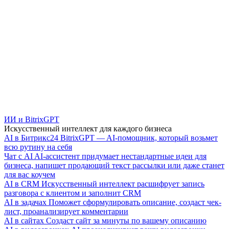
ИИ и BitrixGPT
Искусственный интеллект для каждого бизнеса
AI в Битрикс24
BitrixGPT — AI-помощник, который возьмет
всю рутину на себя
Чат с AI
AI-ассистент придумает нестандартные идеи для
бизнеса, напишет продающий текст рассылки или даже станет
для вас коучем
AI в CRM
Искусственный интеллект расшифрует запись
разговора с клиентом и заполнит CRM
AI в задачах
Поможет сформулировать описание, создаст чек-
лист, проанализирует комментарии
AI в сайтах
Создаст сайт за минуты по вашему описанию