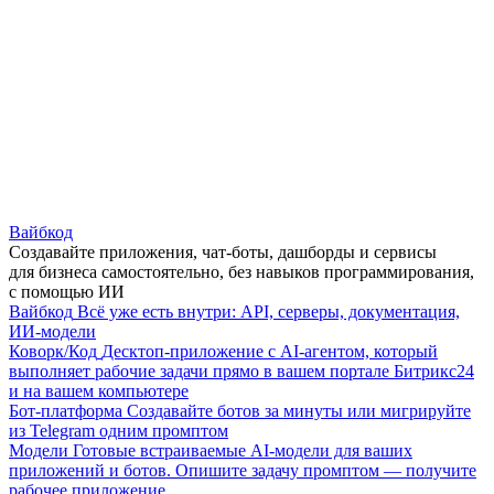
Вайбкод
Создавайте приложения, чат-боты, дашборды и сервисы
для бизнеса самостоятельно, без навыков программирования,
с помощью ИИ
Вайбкод
Всё уже есть внутри: API, серверы, документация,
ИИ-модели
Коворк/Код
Десктоп-приложение с AI-агентом, который
выполняет рабочие задачи прямо в вашем портале Битрикс24
и на вашем компьютере
Бот-платформа
Создавайте ботов за минуты или мигрируйте
из Telegram одним промптом
Модели
Готовые встраиваемые AI-модели для ваших
приложений и ботов. Опишите задачу промптом — получите
рабочее приложение