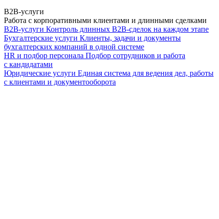
B2B-услуги
Работа с корпоративными клиентами и длинными сделками
B2B-услуги
Контроль длинных B2B-сделок на каждом этапе
Бухгалтерские услуги
Клиенты, задачи и документы
бухгалтерских компаний в одной системе
HR и подбор персонала
Подбор сотрудников и работа
с кандидатами
Юридические услуги
Единая система для ведения дел, работы
с клиентами и документооборота