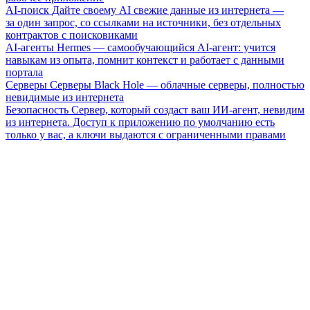
AI-поиск
Дайте своему AI свежие данные из интернета —
за один запрос, со ссылками на источники, без отдельных
контрактов с поисковиками
AI-агенты
Hermes — самообучающийся AI-агент: учится
навыкам из опыта, помнит контекст и работает с данными
портала
Серверы
Серверы Black Hole — облачные серверы, полностью
невидимые из интернета
Безопасность
Сервер, который создаст ваш ИИ-агент, невидим
из интернета. Доступ к приложению по умолчанию есть
только у вас, а ключи выдаются с ограниченными правами