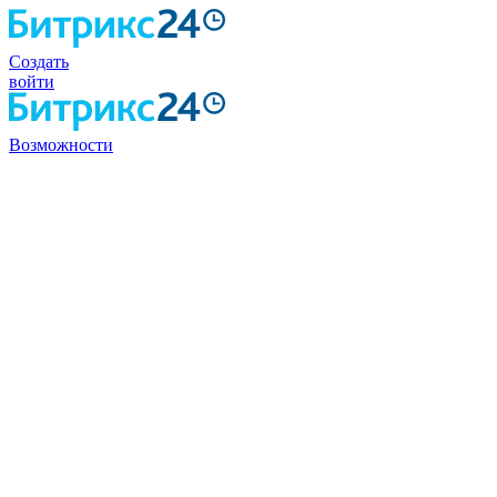
Создать
войти
Возможности