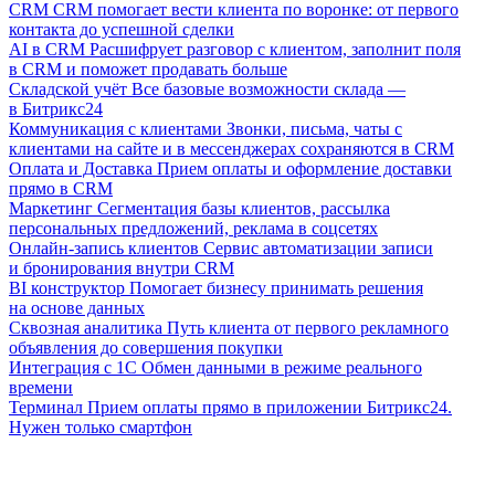
CRM
CRM помогает вести клиента по воронке: от первого
контакта до успешной сделки
AI в CRM
Расшифрует разговор с клиентом, заполнит поля
в CRM и поможет продавать больше
Складской учёт
Все базовые возможности склада —
в Битрикс24
Коммуникация с клиентами
Звонки, письма, чаты с
клиентами на сайте и в мессенджерах сохраняются в CRM
Оплата и Доставка
Прием оплаты и оформление доставки
прямо в CRM
Маркетинг
Сегментация базы клиентов, рассылка
персональных предложений, реклама в соцсетях
Онлайн-запись клиентов
Сервис автоматизации записи
и бронирования внутри CRM
BI конструктор
Помогает бизнесу принимать решения
на основе данных
Сквозная аналитика
Путь клиента от первого рекламного
объявления до совершения покупки
Интеграция с 1С
Обмен данными в режиме реального
времени
Терминал
Прием оплаты прямо в приложении Битрикс24.
Нужен только смартфон