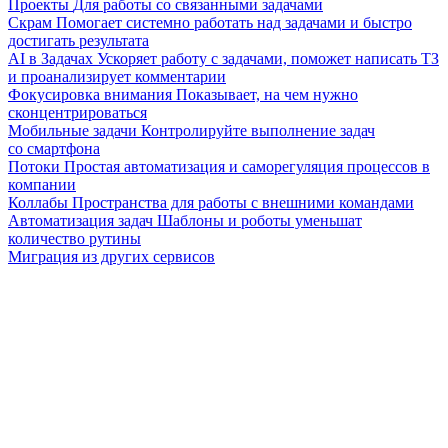
Проекты
Для работы со связанными задачами
Скрам
Помогает системно работать над задачами и быстро
достигать результата
AI в Задачах
Ускоряет работу с задачами, поможет написать ТЗ
и проанализирует комментарии
Фокусировка внимания
Показывает, на чем нужно
сконцентрироваться
Мобильные задачи
Контролируйте выполнение задач
со смартфона
Потоки
Простая автоматизация и саморегуляция процессов в
компании
Коллабы
Пространства для работы с внешними командами
Автоматизация задач
Шаблоны и роботы уменьшат
количество рутины
Миграция из других сервисов