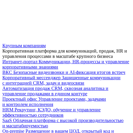
Крупным компаниям
Корпоративная платформа для коммуникаций, продаж, HR и
управления процессами в масштабе крупного бизнеса
Интранет-портал
Коммуникации, HR-процессы и управление
корпоративными знаниями
ВКС
Безопасные видеозвонки и AI-фиксация итогов встреч
Корпоративный мессенджер
Защищенные коммуникации
с интеграцией CRM, задач и видеосвязи
Автоматизация продаж
CRM, сквозная аналитика и
управление продажами в едином контуре
Проектный офис
Управление проектами, задачами
и контролем исполнения
HRM
Рекрутинг, КЭДО, обучение и управление
эффективностью сотрудников
SaaS
Облачная платформа с высокой производительностью
и масштабируемостью
On-premise
Размещение в вашем ЦОД, открытый код и