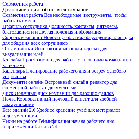
Совместная работа
Для организации работы всей компании
Совместная работа
Все необходимые инструменты, чтобы
работать вместе
Профиль сотрудника
Должность, контакты, интересы,
благодарности и другая полезная информация
Соцсеть компании
Новости, события, обсуждения, площадка
для общения всех сотрудников
Онлайн-доски
Интерактивные онлайн-доски для
визуализации идей
Коллабы
Пространства для работы с внешними командами и
клиентами
Календарь
Планирование рабочего дня и встреч с любого
устройства
Документы онлайн
Встроенный онлайн-редактор для
совместной работы с документами
Диск
Облачный диск компании для рабочих файлов
Почта
Корпоративный почтовый клиент для удобной
коммуникации
База знаний 2.0
Удобное хранение учебных материалов
и документации
Чекин на работе
Геймификация начала рабочего дня
в приложении Битрикс24