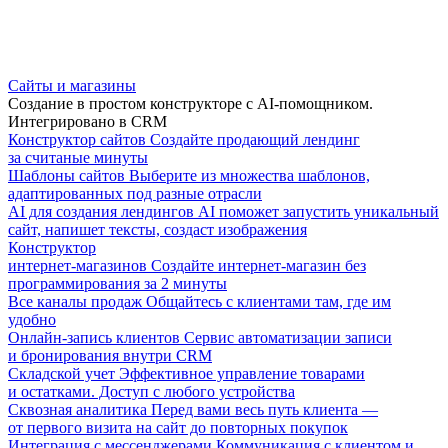
Сайты и магазины
Создание в простом конструкторе с AI-помощником.
Интегрировано в CRM
Конструктор сайтов
Создайте продающий лендинг
за считаные минуты
Шаблоны сайтов
Выберите из множества шаблонов,
адаптированных под разные отрасли
AI для создания лендингов
AI поможет запустить уникальный
сайт, напишет тексты, создаст изображения
Конструктор
интернет-магазинов
Создайте интернет-магазин без
программирования за 2 минуты
Все каналы продаж
Общайтесь с клиентами там, где им
удобно
Онлайн-запись клиентов
Сервис автоматизации записи
и бронирования внутри CRM
Складской учет
Эффективное управление товарами
и остатками. Доступ с любого устройства
Сквозная аналитика
Перед вами весь путь клиента —
от первого визита на сайт до повторных покупок
Интеграция с мессенджерами
Коммуникация с клиентом и