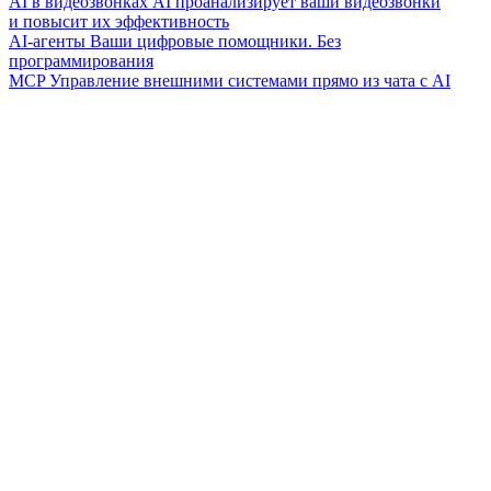
AI в видеозвонках
AI проанализирует ваши видеозвонки
и повысит их эффективность
AI-агенты
Ваши цифровые помощники. Без
программирования
MCP
Управление внешними системами прямо из чата с AI