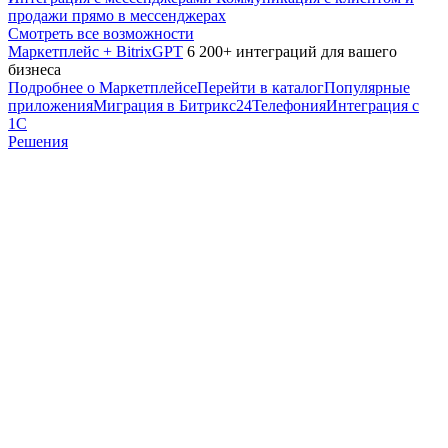
продажи прямо в мессенджерах
Смотреть все возможности
Маркетплейс + BitrixGPT
6 200+ интеграций для вашего
бизнеса
Подробнее о Маркетплейсе
Перейти в каталог
Популярные
приложения
Миграция в Битрикс24
Телефония
Интеграция с
1С
Решения