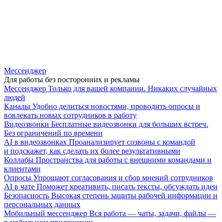
Мессенджер
Для работы без посторонних и рекламы
Мессенджер
Только для вашей компании. Никаких случайных
людей
Каналы
Удобно делиться новостями, проводить опросы и
вовлекать новых сотрудников в работу
Видеозвонки
Бесплатные видеозвонки для больших встреч.
Без ограничений по времени
AI в видеозвонках
Проанализирует созвоны с командой
и подскажет, как сделать их более результативными
Коллабы
Пространства для работы с внешними командами и
клиентами
Опросы
Упрощают согласования и сбор мнений сотрудников
AI в чате
Поможет креативить, писать тексты, обсуждать идеи
Безопасность
Высокая степень защиты рабочей информации и
персональных данных
Мобильный мессенджер
Вся работа — чаты, задачи, файлы —