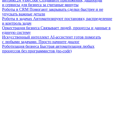
Битрикс24 VibeCode
Создавайте приложения, дашборды
и сервисы для бизнеса за считаные минуты
Роботы в CRM
Помогают закрывать сделки быстрее и не
упускать важные детали
Роботы в задачах
Автоматизируют постановку, распределение
и контроль задач
Оркестрация бизнеса
Связывает людей, процессы и данные в
единую систему
Искусственный интеллект
AI-ассистент готов помогать
с любыми задачами. Просто начните диалог
Роботизация бизнеса
Быстрая автоматизация любых
процессов без программистов (no-code)