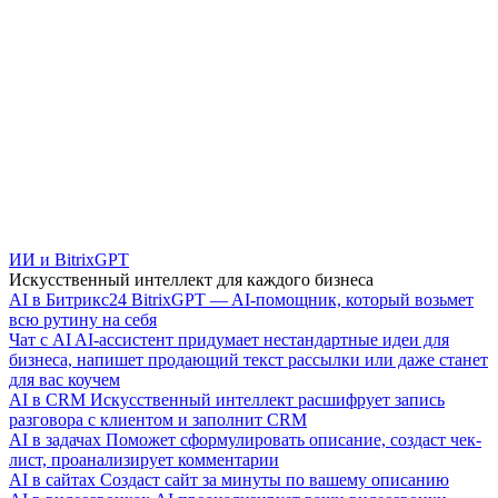
ИИ и BitrixGPT
Искусственный интеллект для каждого бизнеса
AI в Битрикс24
BitrixGPT — AI-помощник, который возьмет
всю рутину на себя
Чат с AI
AI-ассистент придумает нестандартные идеи для
бизнеса, напишет продающий текст рассылки или даже станет
для вас коучем
AI в CRM
Искусственный интеллект расшифрует запись
разговора с клиентом и заполнит CRM
AI в задачах
Поможет сформулировать описание, создаст чек-
лист, проанализирует комментарии
AI в сайтах
Создаст сайт за минуты по вашему описанию