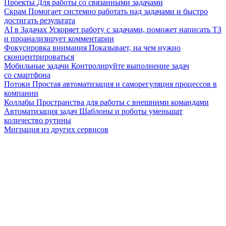
Проекты
Для работы со связанными задачами
Скрам
Помогает системно работать над задачами и быстро
достигать результата
AI в Задачах
Ускоряет работу с задачами, поможет написать ТЗ
и проанализирует комментарии
Фокусировка внимания
Показывает, на чем нужно
сконцентрироваться
Мобильные задачи
Контролируйте выполнение задач
со смартфона
Потоки
Простая автоматизация и саморегуляция процессов в
компании
Коллабы
Пространства для работы с внешними командами
Автоматизация задач
Шаблоны и роботы уменьшат
количество рутины
Миграция из других сервисов