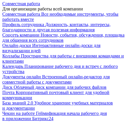
Совместная работа
Для организации работы всей компании
Совместная работа
Все необходимые инструменты, чтобы
работать вместе
Профиль сотрудника
Должность, контакты, интересы,
благодарности и другая полезная информация
Соцсеть компании
Новости, события, обсуждения, площадка
для общения всех сотрудников
Онлайн-доски
Интерактивные онлайн-доски для
визуализации идей
Коллабы
Пространства для работы с внешними командами и
клиентами
Календарь
Планирование рабочего дня и встреч с любого
устройства
Документы онлайн
Встроенный онлайн-редактор для
совместной работы с документами
Диск
Облачный диск компании для рабочих файлов
Почта
Корпоративный почтовый клиент для удобной
коммуникации
База знаний 2.0
Удобное хранение учебных материалов
и документации
Чекин на работе
Геймификация начала рабочего дня
в приложении Битрикс24