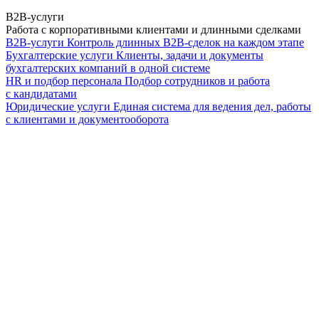
B2B-услуги
Работа с корпоративными клиентами и длинными сделками
B2B-услуги
Контроль длинных B2B-сделок на каждом этапе
Бухгалтерские услуги
Клиенты, задачи и документы
бухгалтерских компаний в одной системе
HR и подбор персонала
Подбор сотрудников и работа
с кандидатами
Юридические услуги
Единая система для ведения дел, работы
с клиентами и документооборота