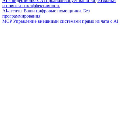
AI в видеозвонках
AI проанализирует ваши видеозвонки
и повысит их эффективность
AI-агенты
Ваши цифровые помощники. Без
программирования
MCP
Управление внешними системами прямо из чата с AI