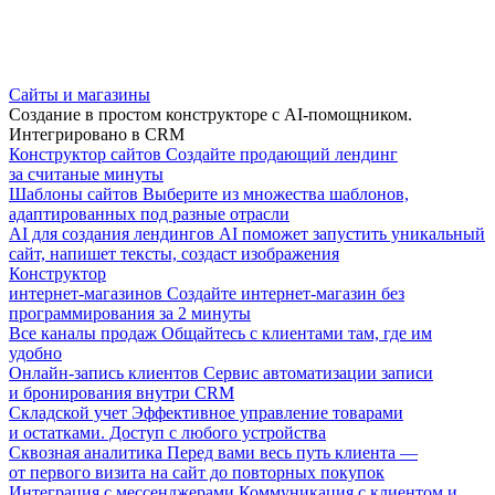
Сайты и магазины
Создание в простом конструкторе с AI-помощником.
Интегрировано в CRM
Конструктор сайтов
Создайте продающий лендинг
за считаные минуты
Шаблоны сайтов
Выберите из множества шаблонов,
адаптированных под разные отрасли
AI для создания лендингов
AI поможет запустить уникальный
сайт, напишет тексты, создаст изображения
Конструктор
интернет-магазинов
Создайте интернет-магазин без
программирования за 2 минуты
Все каналы продаж
Общайтесь с клиентами там, где им
удобно
Онлайн-запись клиентов
Сервис автоматизации записи
и бронирования внутри CRM
Складской учет
Эффективное управление товарами
и остатками. Доступ с любого устройства
Сквозная аналитика
Перед вами весь путь клиента —
от первого визита на сайт до повторных покупок
Интеграция с мессенджерами
Коммуникация с клиентом и