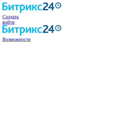
Создать
войти
Возможности