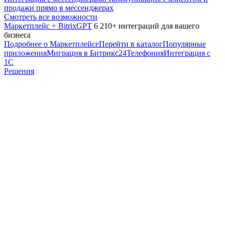
продажи прямо в мессенджерах
Смотреть все возможности
Маркетплейс + BitrixGPT
6 210+ интеграций для вашего
бизнеса
Подробнее о Маркетплейсе
Перейти в каталог
Популярные
приложения
Миграция в Битрикс24
Телефония
Интеграция с
1С
Решения