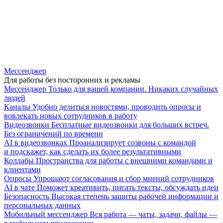
Мессенджер
Для работы без посторонних и рекламы
Мессенджер
Только для вашей компании. Никаких случайных
людей
Каналы
Удобно делиться новостями, проводить опросы и
вовлекать новых сотрудников в работу
Видеозвонки
Бесплатные видеозвонки для больших встреч.
Без ограничений по времени
AI в видеозвонках
Проанализирует созвоны с командой
и подскажет, как сделать их более результативными
Коллабы
Пространства для работы с внешними командами и
клиентами
Опросы
Упрощают согласования и сбор мнений сотрудников
AI в чате
Поможет креативить, писать тексты, обсуждать идеи
Безопасность
Высокая степень защиты рабочей информации и
персональных данных
Мобильный мессенджер
Вся работа — чаты, задачи, файлы —