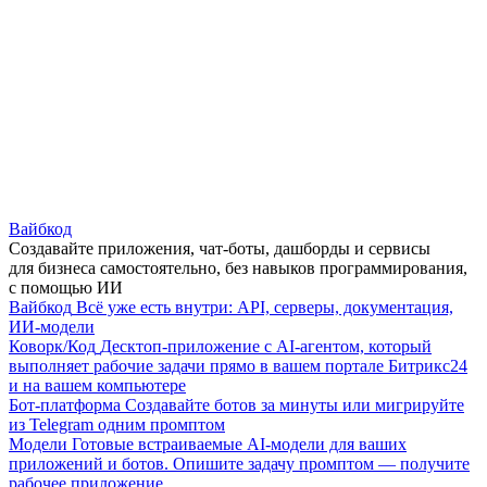
Вайбкод
Создавайте приложения, чат-боты, дашборды и сервисы
для бизнеса самостоятельно, без навыков программирования,
с помощью ИИ
Вайбкод
Всё уже есть внутри: API, серверы, документация,
ИИ-модели
Коворк/Код
Десктоп-приложение с AI-агентом, который
выполняет рабочие задачи прямо в вашем портале Битрикс24
и на вашем компьютере
Бот-платформа
Создавайте ботов за минуты или мигрируйте
из Telegram одним промптом
Модели
Готовые встраиваемые AI-модели для ваших
приложений и ботов. Опишите задачу промптом — получите
рабочее приложение