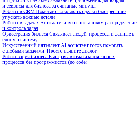
Битрикс24 VibeCode
Создавайте приложения, дашборды
и сервисы для бизнеса за считаные минуты
Роботы в CRM
Помогают закрывать сделки быстрее и не
упускать важные детали
Роботы в задачах
Автоматизируют постановку, распределение
и контроль задач
Оркестрация бизнеса
Связывает людей, процессы и данные в
единую систему
Искусственный интеллект
AI-ассистент готов помогать
с любыми задачами. Просто начните диалог
Роботизация бизнеса
Быстрая автоматизация любых
процессов без программистов (no-code)