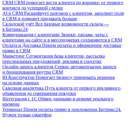
CRM
CRM помогает вести клиента по воронке: от первого
контакта до успешной сделки
AI в CRM
Расшифрует разговор с клиентом, заполнит поля
в CRM и поможет продавать больше
Складской учёт
Все базовые возможности склада —
в Битрикс24
Коммуникация с клиентами
Звонки, письма, чаты с
клиентами на сайте и в мессенджерах сохраняются в CRM
Оплата и Доставка
Прием оплаты и оформление доставки
прямо в CRM
Маркетинг
Сегментация базы клиентов, рассылка
персональных предложений, реклама в соцсетях
Онлайн-запись клиентов
Сервис автоматизации записи
и бронирования внутри CRM
BI Конструктор
Помогает бизнесу принимать решения
на основе данных
Сквозная аналитика
Путь клиента от первого рекламного
объявления до совершения покупки
Интеграция с 1С
Обмен данными в режиме реального
времени
Терминал
Прием оплаты прямо в приложении Битрикс24.
Нужен только смартфон