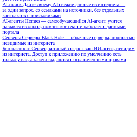
AI-поиск
Дайте своему AI свежие данные из интернета —
за один запрос, со ссылками на источники, без отдельных
контрактов с поисковиками
AI-агенты
Hermes — самообучающийся AI-агент: учится
навыкам из опыта, помнит контекст и работает с данными
портала
Серверы
Серверы Black Hole — облачные серверы, полностью
невидимые из интернета
Безопасность
Сервер, который создаст ваш ИИ-агент, невидим
из интернета. Доступ к приложению по умолчанию есть
только у вас, а ключи выдаются с ограниченными правами