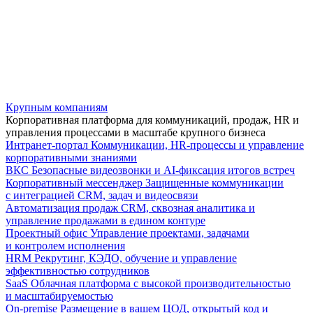
Крупным компаниям
Корпоративная платформа для коммуникаций, продаж, HR и
управления процессами в масштабе крупного бизнеса
Интранет-портал
Коммуникации, HR-процессы и управление
корпоративными знаниями
ВКС
Безопасные видеозвонки и AI-фиксация итогов встреч
Корпоративный мессенджер
Защищенные коммуникации
с интеграцией CRM, задач и видеосвязи
Автоматизация продаж
CRM, сквозная аналитика и
управление продажами в едином контуре
Проектный офис
Управление проектами, задачами
и контролем исполнения
HRM
Рекрутинг, КЭДО, обучение и управление
эффективностью сотрудников
SaaS
Облачная платформа с высокой производительностью
и масштабируемостью
On-premise
Размещение в вашем ЦОД, открытый код и