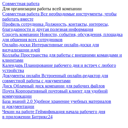
Совместная работа
Для организации работы всей компании
Совместная работа
Все необходимые инструменты, чтобы
работать вместе
Профиль сотрудника
Должность, контакты, интересы,
благодарности и другая полезная информация
Соцсеть компании
Новости, события, обсуждения, площадка
для общения всех сотрудников
Онлайн-доски
Интерактивные онлайн-доски для
визуализации идей
Коллабы
Пространства для работы с внешними командами и
клиентами
Календарь
Планирование рабочего дня и встреч с любого
устройства
Документы онлайн
Встроенный онлайн-редактор для
совместной работы с документами
Диск
Облачный диск компании для рабочих файлов
Почта
Корпоративный почтовый клиент для удобной
коммуникации
База знаний 2.0
Удобное хранение учебных материалов
и документации
Чекин на работе
Геймификация начала рабочего дня
в приложении Битрикс24