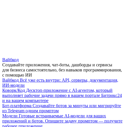
Вайбкод
Создавайте приложения, чат-боты, дашборды и сервисы
для бизнеса самостоятельно, без навыков программирования,
с помощью ИИ
Вайбкод
Всё уже есть внутри: API, серверы, документация,
ИИ-модели
Коворк/Код
Десктоп-приложение с AI-агентом, который
выполняет рабочие задачи прямо в вашем портале Битрикс24
и на вашем компьютере
Бот-платформа
Создавайте ботов за минуты или мигрируйте
из Telegram одним промптом
Модели
Готовые встраиваемые AI-модели для ваших
приложений и ботов. Опишите задачу промптом — получите
рабочее приложение