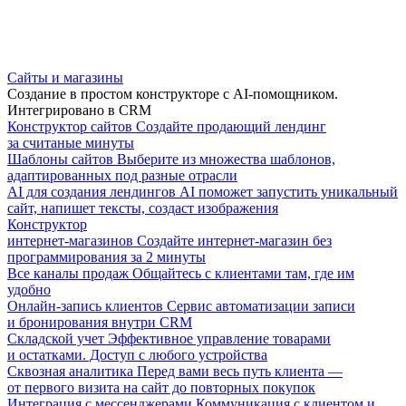
Сайты и магазины
Создание в простом конструкторе с AI-помощником.
Интегрировано в CRM
Конструктор сайтов
Создайте продающий лендинг
за считаные минуты
Шаблоны сайтов
Выберите из множества шаблонов,
адаптированных под разные отрасли
AI для создания лендингов
AI поможет запустить уникальный
сайт, напишет тексты, создаст изображения
Конструктор
интернет-магазинов
Создайте интернет-магазин без
программирования за 2 минуты
Все каналы продаж
Общайтесь с клиентами там, где им
удобно
Онлайн-запись клиентов
Сервис автоматизации записи
и бронирования внутри CRM
Складской учет
Эффективное управление товарами
и остатками. Доступ с любого устройства
Сквозная аналитика
Перед вами весь путь клиента —
от первого визита на сайт до повторных покупок
Интеграция с мессенджерами
Коммуникация с клиентом и