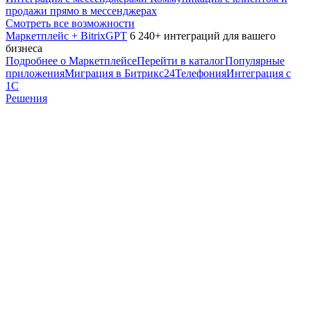
продажи прямо в мессенджерах
Смотреть все возможности
Маркетплейс + BitrixGPT
6 240+ интеграций для вашего
бизнеса
Подробнее о Маркетплейсе
Перейти в каталог
Популярные
приложения
Миграция в Битрикс24
Телефония
Интеграция с
1С
Решения