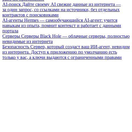
AI-поиск
Дайте своему AI свежие данные из интернета —
за один запрос, со ссылками на источники, без отдельных
контрактов с поисковиками
AI-агенты
Hermes — самообучающийся AI-агент: учится
навыкам из опыта, помнит контекст и работает с данными
портала
Серверы
Серверы Black Hole — облачные серверы, полностью
невидимые из интернета
Безопасность
Сервер, который создаст ваш ИИ-агент, невидим
из интернета. Доступ к приложению по умолчанию есть
только у вас, а ключи выдаются с ограниченными правами