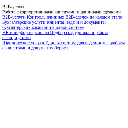
B2B-услуги
Работа с корпоративными клиентами и длинными сделками
B2B-услуги
Контроль длинных B2B-сделок на каждом этапе
Бухгалтерские услуги
Клиенты, задачи и документы
бухгалтерских компаний в одной системе
HR и подбор персонала
Подбор сотрудников и работа
с кандидатами
Юридические услуги
Единая система для ведения дел, работы
с клиентами и документооборота