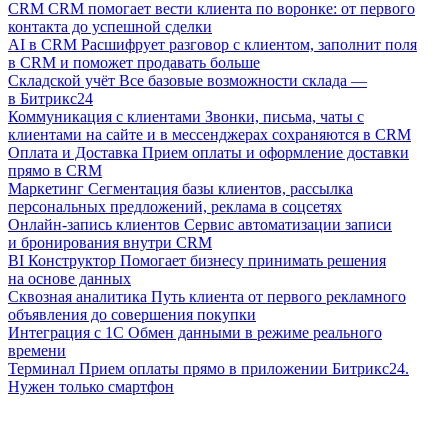
CRM
CRM помогает вести клиента по воронке: от первого
контакта до успешной сделки
AI в CRM
Расшифрует разговор с клиентом, заполнит поля
в CRM и поможет продавать больше
Складской учёт
Все базовые возможности склада —
в Битрикс24
Коммуникация с клиентами
Звонки, письма, чаты с
клиентами на сайте и в мессенджерах сохраняются в CRM
Оплата и Доставка
Прием оплаты и оформление доставки
прямо в CRM
Маркетинг
Сегментация базы клиентов, рассылка
персональных предложений, реклама в соцсетях
Онлайн-запись клиентов
Сервис автоматизации записи
и бронирования внутри CRM
BI Конструктор
Помогает бизнесу принимать решения
на основе данных
Сквозная аналитика
Путь клиента от первого рекламного
объявления до совершения покупки
Интеграция с 1С
Обмен данными в режиме реального
времени
Терминал
Прием оплаты прямо в приложении Битрикс24.
Нужен только смартфон