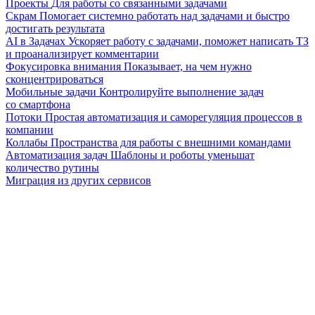
Проекты
Для работы со связанными задачами
Скрам
Помогает системно работать над задачами и быстро
достигать результата
AI в Задачах
Ускоряет работу с задачами, поможет написать ТЗ
и проанализирует комментарии
Фокусировка внимания
Показывает, на чем нужно
сконцентрироваться
Мобильные задачи
Контролируйте выполнение задач
со смартфона
Потоки
Простая автоматизация и саморегуляция процессов в
компании
Коллабы
Пространства для работы с внешними командами
Автоматизация задач
Шаблоны и роботы уменьшат
количество рутины
Миграция из других сервисов