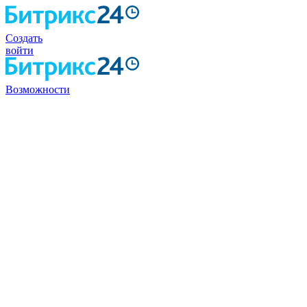
Создать
войти
Возможности