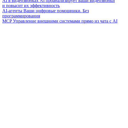
AI в видеозвонках
AI проанализирует ваши видеозвонки
и повысит их эффективность
AI-агенты
Ваши цифровые помощники. Без
программирования
MCP
Управление внешними системами прямо из чата с AI