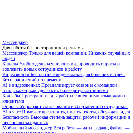
Мессенджер
Для работы без посторонних и рекламы
Мессенджер
Только для вашей компании. Никаких случайных
людей
Каналы
Удобно делиться новостями, проводить опросы и
вовлекать новых сотрудников в работу
Видеозвонки
Бесплатные видеозвонки для больших встреч.
Без ограничений по времени
AI в видеозвонках
Проанализирует созвоны с командой
и подскажет, как сделать их более результативными
Коллабы
Пространства для работы с внешними командами и
клиентами
Опросы
Упрощают согласования и сбор мнений сотрудников
AI в чате
Поможет креативить, писать тексты, обсуждать идеи
Безопасность
Высокая степень защиты рабочей информации и
персональных данных
Мобильный мессенджер
Вся работа — чаты, задачи, файлы —