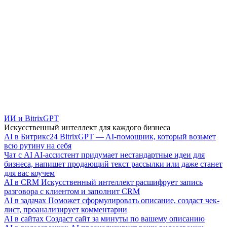
ИИ и BitrixGPT
Искусственный интеллект для каждого бизнеса
AI в Битрикс24
BitrixGPT — AI-помощник, который возьмет
всю рутину на себя
Чат с AI
AI-ассистент придумает нестандартные идеи для
бизнеса, напишет продающий текст рассылки или даже станет
для вас коучем
AI в CRM
Искусственный интеллект расшифрует запись
разговора с клиентом и заполнит CRM
AI в задачах
Поможет сформулировать описание, создаст чек-
лист, проанализирует комментарии
AI в сайтах
Создаст сайт за минуты по вашему описанию