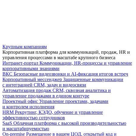
Крупным компаниям
Корпоративная платформа для коммуникаций, продаж, HR и
управления процессами в масштабе крупного бизнеса
Интранет-портал
Коммуникации, HR-процессы и управление
корпоративными знаниями
ВКС
Безопасные видеозвонки и AI-фиксация итогов встреч
Корпоративный мессенджер
Защищенные коммуникации
с интеграцией CRM, задач и видеосвязи
Автоматизация продаж
CRM, сквозная аналитика и
управление продажами в едином контуре
Проектный офис
Управление проектами, задачами
и контролем исполнения
HRM
Рекрутинг, КЭДО, обучение и управление
эффективностью сотрудников
SaaS
Облачная платформа с высокой производительностью
и масштабируемостью
On-premise
Размещение в вашем ЦОД, открытый код и