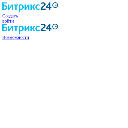
Создать
войти
Возможности