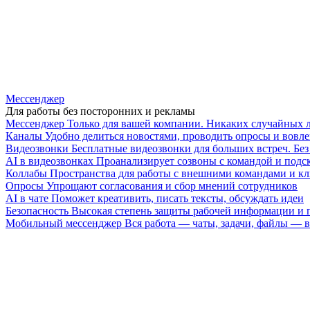
Мессенджер
Для работы без посторонних и рекламы
Мессенджер
Только для вашей компании. Никаких случайных 
Каналы
Удобно делиться новостями, проводить опросы и вовле
Видеозвонки
Бесплатные видеозвонки для больших встреч. Бе
AI в видеозвонках
Проанализирует созвоны с командой и подск
Коллабы
Пространства для работы с внешними командами и к
Опросы
Упрощают согласования и сбор мнений сотрудников
AI в чате
Поможет креативить, писать тексты, обсуждать идеи
Безопасность
Высокая степень защиты рабочей информации и
Мобильный мессенджер
Вся работа — чаты, задачи, файлы —