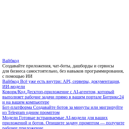
Вайбкод
Создавайте приложения, чат-боты, дашборды и сервисы
для бизнеса самостоятельно, без навыков программирования,
с помощью ИИ
Вайбкод
Всё уже есть внутри: API, серверы, документация,
ИИ-модели
Коворк/Код
Десктоп-приложение с AI-агентом, который
выполняет рабочие задачи прямо в вашем портале Битрикс24
и на вашем компьютере
Бот-платформа
Создавайте ботов за минуты или мигрируйте
из Telegram одним промптом
Модели
Готовые встраиваемые AI-модели для ваших
приложений и ботов. Опишите задачу промптом — получите
рабочее приложение