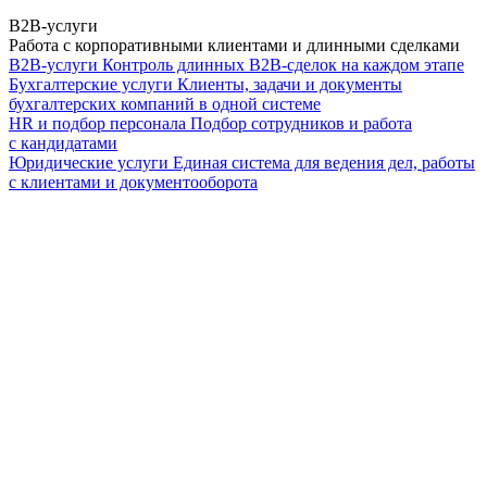
B2B-услуги
Работа с корпоративными клиентами и длинными сделками
B2B-услуги
Контроль длинных B2B-сделок на каждом этапе
Бухгалтерские услуги
Клиенты, задачи и документы
бухгалтерских компаний в одной системе
HR и подбор персонала
Подбор сотрудников и работа
с кандидатами
Юридические услуги
Единая система для ведения дел, работы
с клиентами и документооборота