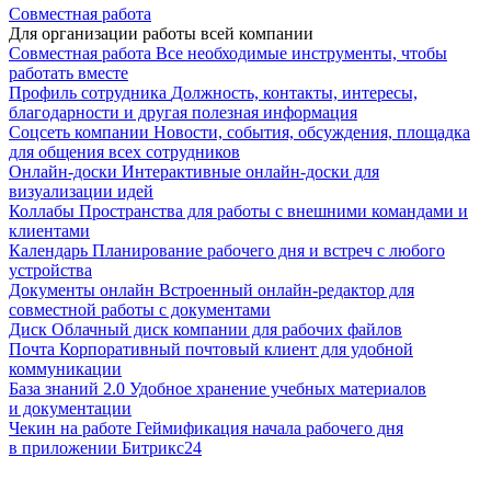
Совместная работа
Для организации работы всей компании
Совместная работа
Все необходимые инструменты, чтобы
работать вместе
Профиль сотрудника
Должность, контакты, интересы,
благодарности и другая полезная информация
Соцсеть компании
Новости, события, обсуждения, площадка
для общения всех сотрудников
Онлайн-доски
Интерактивные онлайн-доски для
визуализации идей
Коллабы
Пространства для работы с внешними командами и
клиентами
Календарь
Планирование рабочего дня и встреч с любого
устройства
Документы онлайн
Встроенный онлайн-редактор для
совместной работы с документами
Диск
Облачный диск компании для рабочих файлов
Почта
Корпоративный почтовый клиент для удобной
коммуникации
База знаний 2.0
Удобное хранение учебных материалов
и документации
Чекин на работе
Геймификация начала рабочего дня
в приложении Битрикс24