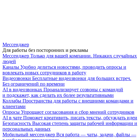
Мессенджер
Для работы без посторонних и рекламы
Мессенджер
Только для вашей компании. Никаких случайных
людей
Каналы
Удобно делиться новостями, проводить опросы и
вовлекать новых сотрудников в работу
Видеозвонки
Бесплатные видеозвонки для больших встреч.
Без ограничений по времени
AI в видеозвонках
Проанализирует созвоны с командой
и подскажет, как сделать их более результативными
Коллабы
Пространства для работы с внешними командами и
клиентами
Опросы
Упрощают согласования и сбор мнений сотрудников
AI в чате
Поможет креативить, писать тексты, обсуждать идеи
Безопасность
Высокая степень защиты рабочей информации и
персональных данных
Мобильный мессенджер
Вся работа — чаты, задачи, файлы —