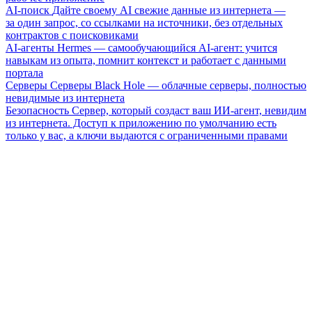
AI-поиск
Дайте своему AI свежие данные из интернета —
за один запрос, со ссылками на источники, без отдельных
контрактов с поисковиками
AI-агенты
Hermes — самообучающийся AI-агент: учится
навыкам из опыта, помнит контекст и работает с данными
портала
Серверы
Серверы Black Hole — облачные серверы, полностью
невидимые из интернета
Безопасность
Сервер, который создаст ваш ИИ-агент, невидим
из интернета. Доступ к приложению по умолчанию есть
только у вас, а ключи выдаются с ограниченными правами