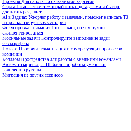
Проекты
Для работы со связанными задачами
Скрам
Помогает системно работать над задачами и быстро
достигать результата
AI в Задачах
Ускоряет работу с задачами, поможет написать ТЗ
и проанализирует комментарии
Фокусировка внимания
Показывает, на чем нужно
сконцентрироваться
Мобильные задачи
Контролируйте выполнение задач
со смартфона
Потоки
Простая автоматизация и саморегуляция процессов в
компании
Коллабы
Пространства для работы с внешними командами
Автоматизация задач
Шаблоны и роботы уменьшат
количество рутины
Миграция из других сервисов