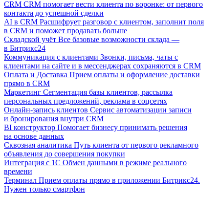
CRM
CRM помогает вести клиента по воронке: от первого
контакта до успешной сделки
AI в CRM
Расшифрует разговор с клиентом, заполнит поля
в CRM и поможет продавать больше
Складской учёт
Все базовые возможности склада —
в Битрикс24
Коммуникация с клиентами
Звонки, письма, чаты с
клиентами на сайте и в мессенджерах сохраняются в CRM
Оплата и Доставка
Прием оплаты и оформление доставки
прямо в CRM
Маркетинг
Сегментация базы клиентов, рассылка
персональных предложений, реклама в соцсетях
Онлайн-запись клиентов
Сервис автоматизации записи
и бронирования внутри CRM
BI конструктор
Помогает бизнесу принимать решения
на основе данных
Сквозная аналитика
Путь клиента от первого рекламного
объявления до совершения покупки
Интеграция с 1С
Обмен данными в режиме реального
времени
Терминал
Прием оплаты прямо в приложении Битрикс24.
Нужен только смартфон