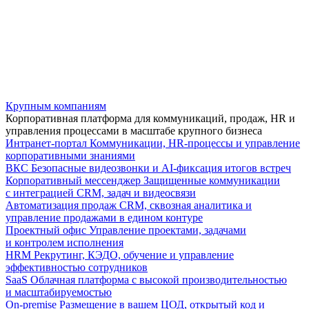
Крупным компаниям
Корпоративная платформа для коммуникаций, продаж, HR и
управления процессами в масштабе крупного бизнеса
Интранет-портал
Коммуникации, HR-процессы и управление
корпоративными знаниями
ВКС
Безопасные видеозвонки и AI-фиксация итогов встреч
Корпоративный мессенджер
Защищенные коммуникации
с интеграцией CRM, задач и видеосвязи
Автоматизация продаж
CRM, сквозная аналитика и
управление продажами в едином контуре
Проектный офис
Управление проектами, задачами
и контролем исполнения
HRM
Рекрутинг, КЭДО, обучение и управление
эффективностью сотрудников
SaaS
Облачная платформа с высокой производительностью
и масштабируемостью
On-premise
Размещение в вашем ЦОД, открытый код и