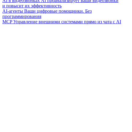
AI в видеозвонках
AI проанализирует ваши видеозвонки
и повысит их эффективность
AI-агенты
Ваши цифровые помощники. Без
программирования
MCP
Управление внешними системами прямо из чата с AI