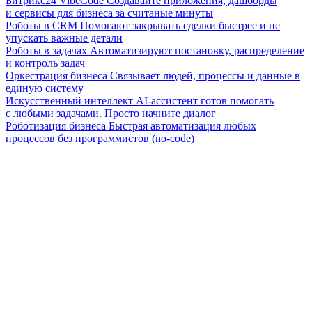
Битрикс24 VibeCode
Создавайте приложения, дашборды
и сервисы для бизнеса за считаные минуты
Роботы в CRM
Помогают закрывать сделки быстрее и не
упускать важные детали
Роботы в задачах
Автоматизируют постановку, распределение
и контроль задач
Оркестрация бизнеса
Связывает людей, процессы и данные в
единую систему
Искусственный интеллект
AI-ассистент готов помогать
с любыми задачами. Просто начните диалог
Роботизация бизнеса
Быстрая автоматизация любых
процессов без программистов (no-code)