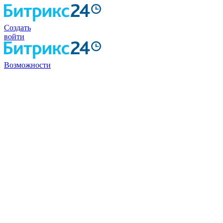
Создать
войти
Возможности