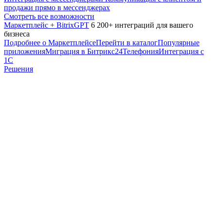
продажи прямо в мессенджерах
Смотреть все возможности
Маркетплейс + BitrixGPT
6 200+ интеграций для вашего
бизнеса
Подробнее о Маркетплейсе
Перейти в каталог
Популярные
приложения
Миграция в Битрикс24
Телефония
Интеграция с
1С
Решения