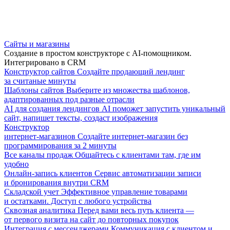
Сайты и магазины
Создание в простом конструкторе с AI-помощником.
Интегрировано в CRM
Конструктор сайтов
Создайте продающий лендинг
за считаные минуты
Шаблоны сайтов
Выберите из множества шаблонов,
адаптированных под разные отрасли
AI для создания лендингов
AI поможет запустить уникальный
сайт, напишет тексты, создаст изображения
Конструктор
интернет-магазинов
Создайте интернет-магазин без
программирования за 2 минуты
Все каналы продаж
Общайтесь с клиентами там, где им
удобно
Онлайн-запись клиентов
Сервис автоматизации записи
и бронирования внутри CRM
Складской учет
Эффективное управление товарами
и остатками. Доступ с любого устройства
Сквозная аналитика
Перед вами весь путь клиента —
от первого визита на сайт до повторных покупок
Интеграция с мессенджерами
Коммуникация с клиентом и