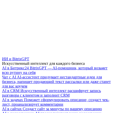
ИИ и BitrixGPT
Искусственный интеллект для каждого бизнеса
AI в Битрикс24
BitrixGPT — AI-помощник, который возьмет
всю рутину на себя
Чат с AI
AI-ассистент придумает нестандартные идеи для
бизнеса, напишет продающий текст рассылки или даже станет
для вас коучем
AI в CRM
Искусственный интеллект расшифрует запись
разговора с клиентом и заполнит CRM
AI в задачах
Поможет сформулировать описание, создаст чек-
лист, проанализирует комментарии
AI в сайтах
Создаст сайт за минуты по вашему описанию