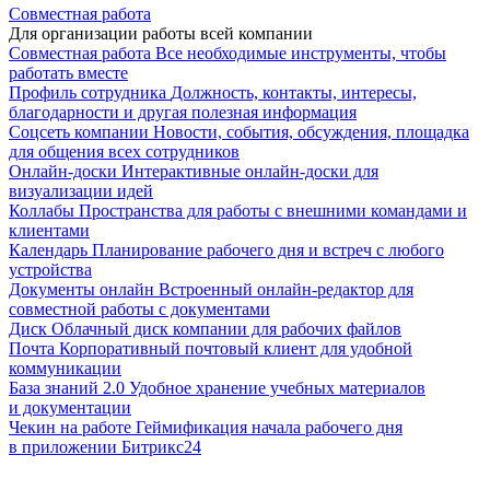
Совместная работа
Для организации работы всей компании
Совместная работа
Все необходимые инструменты, чтобы
работать вместе
Профиль сотрудника
Должность, контакты, интересы,
благодарности и другая полезная информация
Соцсеть компании
Новости, события, обсуждения, площадка
для общения всех сотрудников
Онлайн-доски
Интерактивные онлайн-доски для
визуализации идей
Коллабы
Пространства для работы с внешними командами и
клиентами
Календарь
Планирование рабочего дня и встреч с любого
устройства
Документы онлайн
Встроенный онлайн-редактор для
совместной работы с документами
Диск
Облачный диск компании для рабочих файлов
Почта
Корпоративный почтовый клиент для удобной
коммуникации
База знаний 2.0
Удобное хранение учебных материалов
и документации
Чекин на работе
Геймификация начала рабочего дня
в приложении Битрикс24