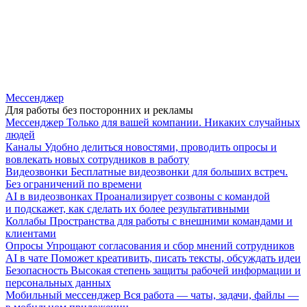
Мессенджер
Для работы без посторонних и рекламы
Мессенджер
Только для вашей компании. Никаких случайных
людей
Каналы
Удобно делиться новостями, проводить опросы и
вовлекать новых сотрудников в работу
Видеозвонки
Бесплатные видеозвонки для больших встреч.
Без ограничений по времени
AI в видеозвонках
Проанализирует созвоны с командой
и подскажет, как сделать их более результативными
Коллабы
Пространства для работы с внешними командами и
клиентами
Опросы
Упрощают согласования и сбор мнений сотрудников
AI в чате
Поможет креативить, писать тексты, обсуждать идеи
Безопасность
Высокая степень защиты рабочей информации и
персональных данных
Мобильный мессенджер
Вся работа — чаты, задачи, файлы —