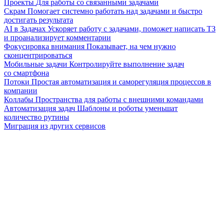
Проекты
Для работы со связанными задачами
Скрам
Помогает системно работать над задачами и быстро
достигать результата
AI в Задачах
Ускоряет работу с задачами, поможет написать ТЗ
и проанализирует комментарии
Фокусировка внимания
Показывает, на чем нужно
сконцентрироваться
Мобильные задачи
Контролируйте выполнение задач
со смартфона
Потоки
Простая автоматизация и саморегуляция процессов в
компании
Коллабы
Пространства для работы с внешними командами
Автоматизация задач
Шаблоны и роботы уменьшат
количество рутины
Миграция из других сервисов