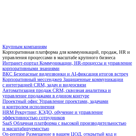
Крупным компаниям
Корпоративная платформа для коммуникаций, продаж, HR и
управления процессами в масштабе крупного бизнеса
Интранет-портал
Коммуникации, HR-процессы и управление
корпоративными знаниями
ВКС
Безопасные видеозвонки и AI-фиксация итогов встреч
Корпоративный мессенджер
Защищенные коммуникации
с интеграцией CRM, задач и видеосвязи
Автоматизация продаж
CRM, сквозная аналитика и
управление продажами в едином контуре
Проектный офис
Управление проектами, задачами
и контролем исполнения
HRM
Рекрутинг, КЭДО, обучение и управление
эффективностью сотрудников
SaaS
Облачная платформа с высокой производительностью
и масштабируемостью
On-premise
Размещение в вашем ЦОД, открытый код и