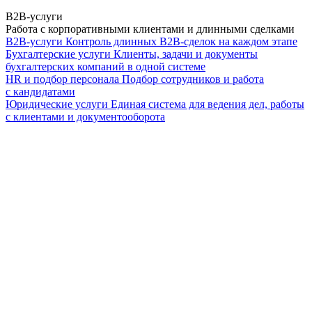
B2B-услуги
Работа с корпоративными клиентами и длинными сделками
B2B-услуги
Контроль длинных B2B-сделок на каждом этапе
Бухгалтерские услуги
Клиенты, задачи и документы
бухгалтерских компаний в одной системе
HR и подбор персонала
Подбор сотрудников и работа
с кандидатами
Юридические услуги
Единая система для ведения дел, работы
с клиентами и документооборота