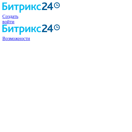
Создать
войти
Возможности