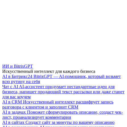
ИИ и BitrixGPT
Искусственный интеллект для каждого бизнеса
AI в Битрикс24
BitrixGPT — AI-помощник, который возьмет
всю рутину на себя
Чат с AI
AI-ассистент придумает нестандартные идеи для
бизнеса, напишет продающий текст рассылки или даже станет
для вас коучем
AI в CRM
Искусственный интеллект расшифрует запись
разговора с клиентом и заполнит CRM
AI в задачах
Поможет сформулировать описание, создаст чек-
лист, проанализирует комментарии
AI в сайтах
Создаст сайт за минуты по вашему описанию