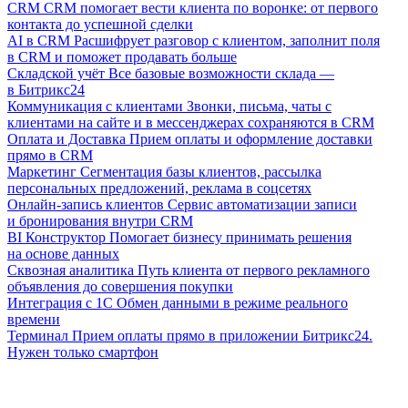
CRM
CRM помогает вести клиента по воронке: от первого
контакта до успешной сделки
AI в CRM
Расшифрует разговор с клиентом, заполнит поля
в CRM и поможет продавать больше
Складской учёт
Все базовые возможности склада —
в Битрикс24
Коммуникация с клиентами
Звонки, письма, чаты с
клиентами на сайте и в мессенджерах сохраняются в CRM
Оплата и Доставка
Прием оплаты и оформление доставки
прямо в CRM
Маркетинг
Сегментация базы клиентов, рассылка
персональных предложений, реклама в соцсетях
Онлайн-запись клиентов
Сервис автоматизации записи
и бронирования внутри CRM
BI Конструктор
Помогает бизнесу принимать решения
на основе данных
Сквозная аналитика
Путь клиента от первого рекламного
объявления до совершения покупки
Интеграция с 1С
Обмен данными в режиме реального
времени
Терминал
Прием оплаты прямо в приложении Битрикс24.
Нужен только смартфон