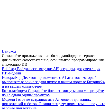
Вайбкод
Создавайте приложения, чат-боты, дашборды и сервисы
для бизнеса самостоятельно, без навыков программирования,
с помощью ИИ
Вайбкод
Всё уже есть внутри: API, серверы, документация,
ИИ-модели
Коворк/Код
Десктоп-приложение с AI-агентом, который
выполняет рабочие задачи прямо в вашем портале Битрикс24
и на вашем компьютере
Бот-платформа
Создавайте ботов за минуты или мигрируйте
из Telegram одним промптом
Модели
Готовые встраиваемые AI-модели для ваших
приложений и ботов. Опишите задачу промптом — получите
рабочее приложение