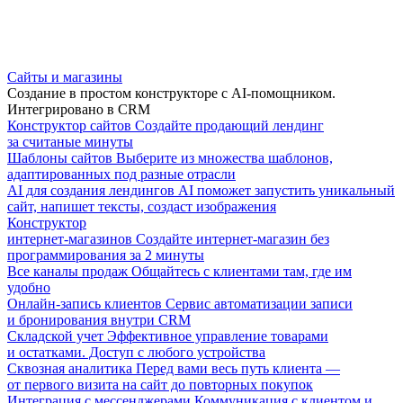
Сайты и магазины
Создание в простом конструкторе с AI-помощником.
Интегрировано в CRM
Конструктор сайтов
Создайте продающий лендинг
за считаные минуты
Шаблоны сайтов
Выберите из множества шаблонов,
адаптированных под разные отрасли
AI для создания лендингов
AI поможет запустить уникальный
сайт, напишет тексты, создаст изображения
Конструктор
интернет-магазинов
Создайте интернет-магазин без
программирования за 2 минуты
Все каналы продаж
Общайтесь с клиентами там, где им
удобно
Онлайн-запись клиентов
Сервис автоматизации записи
и бронирования внутри CRM
Складской учет
Эффективное управление товарами
и остатками. Доступ с любого устройства
Сквозная аналитика
Перед вами весь путь клиента —
от первого визита на сайт до повторных покупок
Интеграция с мессенджерами
Коммуникация с клиентом и