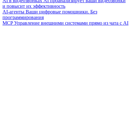
AI в видеозвонках
AI проанализирует ваши видеозвонки
и повысит их эффективность
AI-агенты
Ваши цифровые помощники. Без
программирования
MCP
Управление внешними системами прямо из чата с AI