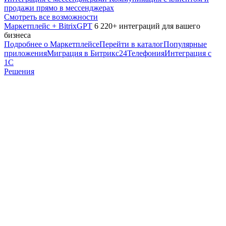
продажи прямо в мессенджерах
Смотреть все возможности
Маркетплейс + BitrixGPT
6 220+ интеграций для вашего
бизнеса
Подробнее о Маркетплейсе
Перейти в каталог
Популярные
приложения
Миграция в Битрикс24
Телефония
Интеграция с
1С
Решения