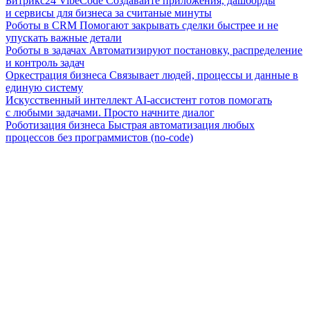
Битрикс24 VibeCode
Создавайте приложения, дашборды
и сервисы для бизнеса за считаные минуты
Роботы в CRM
Помогают закрывать сделки быстрее и не
упускать важные детали
Роботы в задачах
Автоматизируют постановку, распределение
и контроль задач
Оркестрация бизнеса
Связывает людей, процессы и данные в
единую систему
Искусственный интеллект
AI-ассистент готов помогать
с любыми задачами. Просто начните диалог
Роботизация бизнеса
Быстрая автоматизация любых
процессов без программистов (no-code)