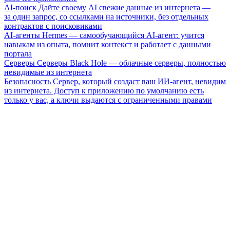
AI-поиск
Дайте своему AI свежие данные из интернета —
за один запрос, со ссылками на источники, без отдельных
контрактов с поисковиками
AI-агенты
Hermes — самообучающийся AI-агент: учится
навыкам из опыта, помнит контекст и работает с данными
портала
Серверы
Серверы Black Hole — облачные серверы, полностью
невидимые из интернета
Безопасность
Сервер, который создаст ваш ИИ-агент, невидим
из интернета. Доступ к приложению по умолчанию есть
только у вас, а ключи выдаются с ограниченными правами