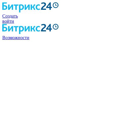
Создать
войти
Возможности