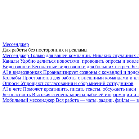
Мессенджер
Для работы без посторонних и рекламы
Мессенджер
Только для вашей компании. Никаких случайных 
Каналы
Удобно делиться новостями, проводить опросы и вовле
Видеозвонки
Бесплатные видеозвонки для больших встреч. Бе
AI в видеозвонках
Проанализирует созвоны с командой и подск
Коллабы
Пространства для работы с внешними командами и к
Опросы
Упрощают согласования и сбор мнений сотрудников
AI в чате
Поможет креативить, писать тексты, обсуждать идеи
Безопасность
Высокая степень защиты рабочей информации и
Мобильный мессенджер
Вся работа — чаты, задачи, файлы —