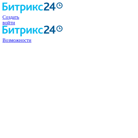
Создать
войти
Возможности