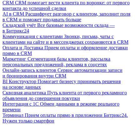
CRM
CRM помогает вести клиента по воронке: от первого
контакта до успешной сделки
AI в CRM
Расшифрует разговор с клиентом, заполнит поля
в CRM и поможет продавать больше
Складской учёт
Все базовые возможности склада —
в Битрикс24
Коммуникация с клиентами
Звонки, письма, чаты с
клиентами на сайте и в мессенджерах сохраняются в CRM
Оплата и Доставка
Прием оплаты и оформление доставки
прямо в CRM
Маркетинг
Сегментация базы клиентов, рассылка
персональных предложений, реклама в соцсетях
Онлайн-запись клиентов
Сервис автоматизации записи
и бронирования внутри CRM
BI Конструктор
Помогает бизнесу принимать решения
на основе данных
Сквозная аналитика
Путь клиента от первого рекламного
объявления до совершения покупки
Интеграция с 1С
Обмен данными в режиме реального
времени
Терминал
Прием оплаты прямо в приложении Битрикс24.
Нужен только смартфон