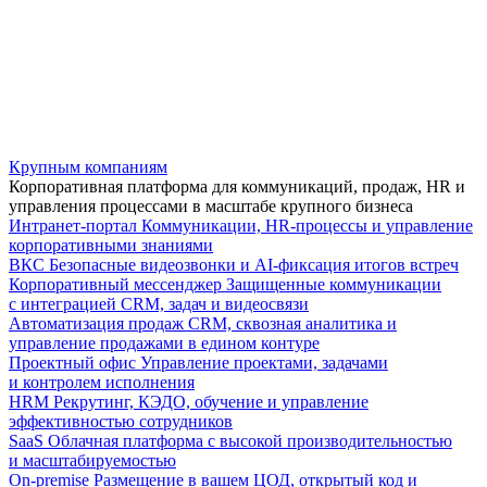
Крупным компаниям
Корпоративная платформа для коммуникаций, продаж, HR и
управления процессами в масштабе крупного бизнеса
Интранет-портал
Коммуникации, HR-процессы и управление
корпоративными знаниями
ВКС
Безопасные видеозвонки и AI-фиксация итогов встреч
Корпоративный мессенджер
Защищенные коммуникации
с интеграцией CRM, задач и видеосвязи
Автоматизация продаж
CRM, сквозная аналитика и
управление продажами в едином контуре
Проектный офис
Управление проектами, задачами
и контролем исполнения
HRM
Рекрутинг, КЭДО, обучение и управление
эффективностью сотрудников
SaaS
Облачная платформа с высокой производительностью
и масштабируемостью
On-premise
Размещение в вашем ЦОД, открытый код и