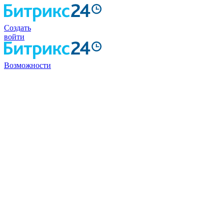
Создать
войти
Возможности