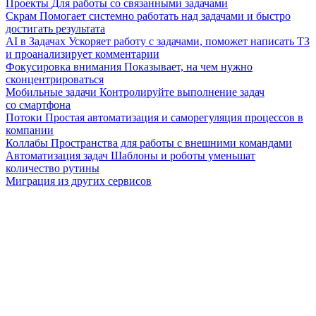
Проекты
Для работы со связанными задачами
Скрам
Помогает системно работать над задачами и быстро
достигать результата
AI в Задачах
Ускоряет работу с задачами, поможет написать ТЗ
и проанализирует комментарии
Фокусировка внимания
Показывает, на чем нужно
сконцентрироваться
Мобильные задачи
Контролируйте выполнение задач
со смартфона
Потоки
Простая автоматизация и саморегуляция процессов в
компании
Коллабы
Пространства для работы с внешними командами
Автоматизация задач
Шаблоны и роботы уменьшат
количество рутины
Миграция из других сервисов