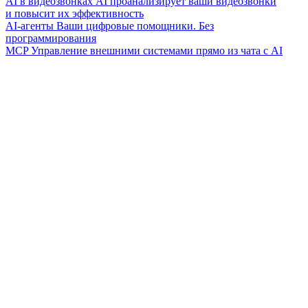
AI в видеозвонках
AI проанализирует ваши видеозвонки
и повысит их эффективность
AI-агенты
Ваши цифровые помощники. Без
программирования
MCP
Управление внешними системами прямо из чата с AI