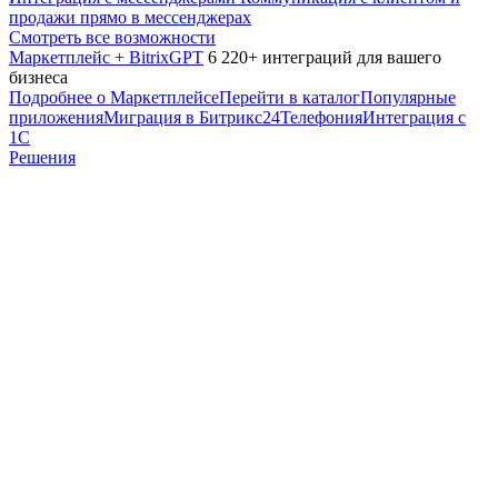
продажи прямо в мессенджерах
Смотреть все возможности
Маркетплейс + BitrixGPT
6 220+ интеграций для вашего
бизнеса
Подробнее о Маркетплейсе
Перейти в каталог
Популярные
приложения
Миграция в Битрикс24
Телефония
Интеграция с
1С
Решения