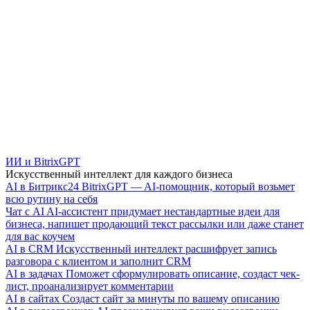
ИИ и BitrixGPT
Искусственный интеллект для каждого бизнеса
AI в Битрикс24
BitrixGPT — AI-помощник, который возьмет
всю рутину на себя
Чат с AI
AI-ассистент придумает нестандартные идеи для
бизнеса, напишет продающий текст рассылки или даже станет
для вас коучем
AI в CRM
Искусственный интеллект расшифрует запись
разговора с клиентом и заполнит CRM
AI в задачах
Поможет сформулировать описание, создаст чек-
лист, проанализирует комментарии
AI в сайтах
Создаст сайт за минуты по вашему описанию