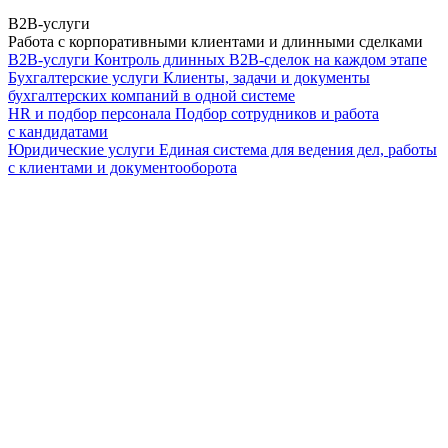
B2B-услуги
Работа с корпоративными клиентами и длинными сделками
B2B-услуги
Контроль длинных B2B-сделок на каждом этапе
Бухгалтерские услуги
Клиенты, задачи и документы
бухгалтерских компаний в одной системе
HR и подбор персонала
Подбор сотрудников и работа
с кандидатами
Юридические услуги
Единая система для ведения дел, работы
с клиентами и документооборота