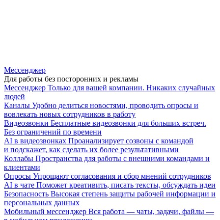
Мессенджер
Для работы без посторонних и рекламы
Мессенджер
Только для вашей компании. Никаких случайных
людей
Каналы
Удобно делиться новостями, проводить опросы и
вовлекать новых сотрудников в работу
Видеозвонки
Бесплатные видеозвонки для больших встреч.
Без ограничений по времени
AI в видеозвонках
Проанализирует созвоны с командой
и подскажет, как сделать их более результативными
Коллабы
Пространства для работы с внешними командами и
клиентами
Опросы
Упрощают согласования и сбор мнений сотрудников
AI в чате
Поможет креативить, писать тексты, обсуждать идеи
Безопасность
Высокая степень защиты рабочей информации и
персональных данных
Мобильный мессенджер
Вся работа — чаты, задачи, файлы —