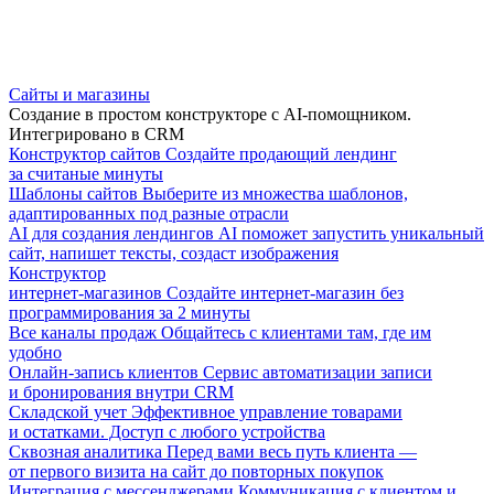
Сайты и магазины
Создание в простом конструкторе с AI-помощником.
Интегрировано в CRM
Конструктор сайтов
Создайте продающий лендинг
за считаные минуты
Шаблоны сайтов
Выберите из множества шаблонов,
адаптированных под разные отрасли
AI для создания лендингов
AI поможет запустить уникальный
сайт, напишет тексты, создаст изображения
Конструктор
интернет-магазинов
Создайте интернет-магазин без
программирования за 2 минуты
Все каналы продаж
Общайтесь с клиентами там, где им
удобно
Онлайн-запись клиентов
Сервис автоматизации записи
и бронирования внутри CRM
Складской учет
Эффективное управление товарами
и остатками. Доступ с любого устройства
Сквозная аналитика
Перед вами весь путь клиента —
от первого визита на сайт до повторных покупок
Интеграция с мессенджерами
Коммуникация с клиентом и