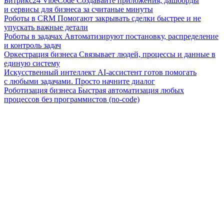
Битрикс24 VibeCode
Создавайте приложения, дашборды
и сервисы для бизнеса за считаные минуты
Роботы в CRM
Помогают закрывать сделки быстрее и не
упускать важные детали
Роботы в задачах
Автоматизируют постановку, распределение
и контроль задач
Оркестрация бизнеса
Связывает людей, процессы и данные в
единую систему
Искусственный интеллект
AI-ассистент готов помогать
с любыми задачами. Просто начните диалог
Роботизация бизнеса
Быстрая автоматизация любых
процессов без программистов (no-code)