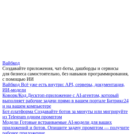
Вайбкод
Создавайте приложения, чат-боты, дашборды и сервисы
для бизнеса самостоятельно, без навыков программирования,
с помощью ИИ
Вайбкод
Всё уже есть внутри: API, серверы, документация,
ИИ-модели
Коворк/Код
Десктоп-приложение с AI-агентом, который
выполняет рабочие задачи прямо в вашем портале Битрикс24
и на вашем компьютере
Бот-платформа
Создавайте ботов за минуты или мигрируйте
из Telegram одним промптом
Модели
Готовые встраиваемые AI-модели для ваших
приложений и ботов. Опишите задачу промптом — получите
рабочее приложение