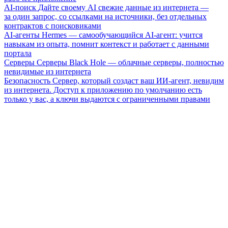
AI-поиск
Дайте своему AI свежие данные из интернета —
за один запрос, со ссылками на источники, без отдельных
контрактов с поисковиками
AI-агенты
Hermes — самообучающийся AI-агент: учится
навыкам из опыта, помнит контекст и работает с данными
портала
Серверы
Серверы Black Hole — облачные серверы, полностью
невидимые из интернета
Безопасность
Сервер, который создаст ваш ИИ-агент, невидим
из интернета. Доступ к приложению по умолчанию есть
только у вас, а ключи выдаются с ограниченными правами