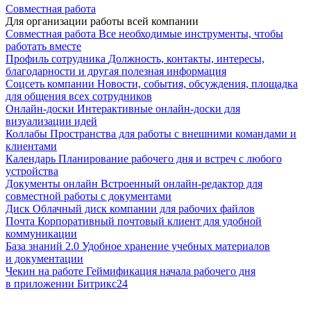
Совместная работа
Для организации работы всей компании
Совместная работа
Все необходимые инструменты, чтобы
работать вместе
Профиль сотрудника
Должность, контакты, интересы,
благодарности и другая полезная информация
Соцсеть компании
Новости, события, обсуждения, площадка
для общения всех сотрудников
Онлайн-доски
Интерактивные онлайн-доски для
визуализации идей
Коллабы
Пространства для работы с внешними командами и
клиентами
Календарь
Планирование рабочего дня и встреч с любого
устройства
Документы онлайн
Встроенный онлайн-редактор для
совместной работы с документами
Диск
Облачный диск компании для рабочих файлов
Почта
Корпоративный почтовый клиент для удобной
коммуникации
База знаний 2.0
Удобное хранение учебных материалов
и документации
Чекин на работе
Геймификация начала рабочего дня
в приложении Битрикс24