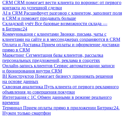
CRM
CRM помогает вести клиента по воронке: от первого
контакта до успешной сделки
AI в CRM
Расшифрует разговор с клиентом, заполнит поля
в CRM и поможет продавать больше
Складской учёт
Все базовые возможности склада —
в Битрикс24
Коммуникация с клиентами
Звонки, письма, чаты с
клиентами на сайте и в мессенджерах сохраняются в CRM
Оплата и Доставка
Прием оплаты и оформление доставки
прямо в CRM
Маркетинг
Сегментация базы клиентов, рассылка
персональных предложений, реклама в соцсетях
Онлайн-запись клиентов
Сервис автоматизации записи
и бронирования внутри CRM
BI Конструктор
Помогает бизнесу принимать решения
на основе данных
Сквозная аналитика
Путь клиента от первого рекламного
объявления до совершения покупки
Интеграция с 1С
Обмен данными в режиме реального
времени
Терминал
Прием оплаты прямо в приложении Битрикс24.
Нужен только смартфон