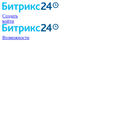
Создать
войти
Возможности