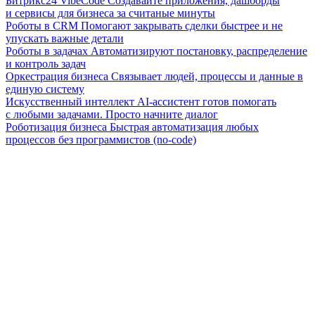
Битрикс24 VibeCode
Создавайте приложения, дашборды
и сервисы для бизнеса за считаные минуты
Роботы в CRM
Помогают закрывать сделки быстрее и не
упускать важные детали
Роботы в задачах
Автоматизируют постановку, распределение
и контроль задач
Оркестрация бизнеса
Связывает людей, процессы и данные в
единую систему
Искусственный интеллект
AI-ассистент готов помогать
с любыми задачами. Просто начните диалог
Роботизация бизнеса
Быстрая автоматизация любых
процессов без программистов (no-code)