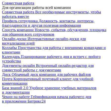
Совместная работа
Для организации работы всей компании
Совместная работа
Все необходимые инструменты, чтобы
работать вместе
Профиль сотрудника
Должность, контакты, интересы,
благодарности и другая полезная информация
Соцсеть компании
Новости, события, обсуждения, площадка
для общения всех сотрудников
Онлайн-доски
Интерактивные онлайн-доски для
визуализации идей
Коллабы
Пространства для работы с внешними командами и
клиентами
Календарь
Планирование рабочего дня и встреч с любого
устройства
Документы онлайн
Встроенный онлайн-редактор для
совместной работы с документами
Диск
Облачный диск компании для рабочих файлов
Почта
Корпоративный почтовый клиент для удобной
коммуникации
База знаний 2.0
Удобное хранение учебных материалов
и документации
Чекин на работе
Геймификация начала рабочего дня
в приложении Битрикс24