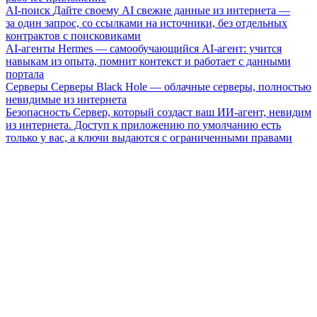
AI-поиск
Дайте своему AI свежие данные из интернета —
за один запрос, со ссылками на источники, без отдельных
контрактов с поисковиками
AI-агенты
Hermes — самообучающийся AI-агент: учится
навыкам из опыта, помнит контекст и работает с данными
портала
Серверы
Серверы Black Hole — облачные серверы, полностью
невидимые из интернета
Безопасность
Сервер, который создаст ваш ИИ-агент, невидим
из интернета. Доступ к приложению по умолчанию есть
только у вас, а ключи выдаются с ограниченными правами