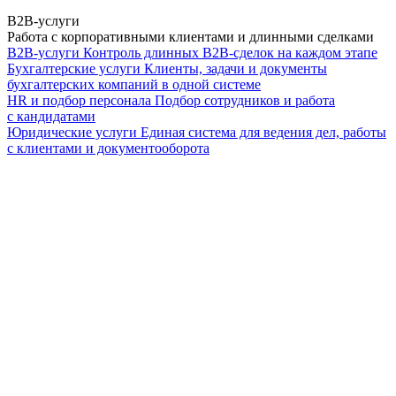
B2B-услуги
Работа с корпоративными клиентами и длинными сделками
B2B-услуги
Контроль длинных B2B-сделок на каждом этапе
Бухгалтерские услуги
Клиенты, задачи и документы
бухгалтерских компаний в одной системе
HR и подбор персонала
Подбор сотрудников и работа
с кандидатами
Юридические услуги
Единая система для ведения дел, работы
с клиентами и документооборота