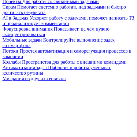
Проекты
Для работы со связанными задачами
Скрам
Помогает системно работать над задачами и быстро
достигать результата
AI в Задачах
Ускоряет работу с задачами, поможет написать ТЗ
и проанализирует комментарии
Фокусировка внимания
Показывает, на чем нужно
сконцентрироваться
Мобильные задачи
Контролируйте выполнение задач
со смартфона
Потоки
Простая автоматизация и саморегуляция процессов в
компании
Коллабы
Пространства для работы с внешними командами
Автоматизация задач
Шаблоны и роботы уменьшат
количество рутины
Миграция из других сервисов