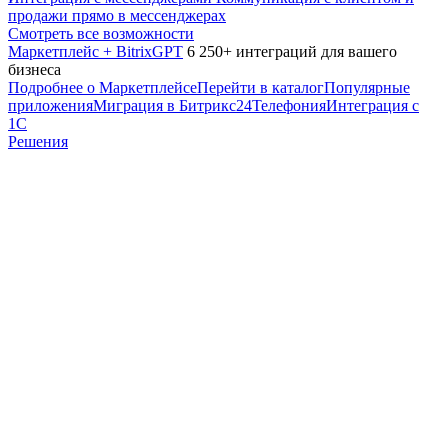
продажи прямо в мессенджерах
Смотреть все возможности
Маркетплейс + BitrixGPT
6 250+ интеграций для вашего
бизнеса
Подробнее о Маркетплейсе
Перейти в каталог
Популярные
приложения
Миграция в Битрикс24
Телефония
Интеграция с
1С
Решения