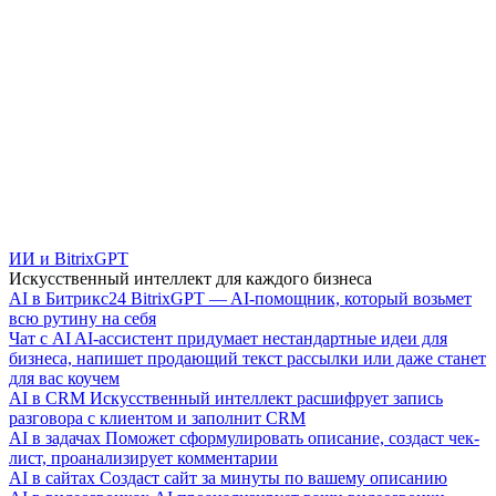
ИИ и BitrixGPT
Искусственный интеллект для каждого бизнеса
AI в Битрикс24
BitrixGPT — AI-помощник, который возьмет
всю рутину на себя
Чат с AI
AI-ассистент придумает нестандартные идеи для
бизнеса, напишет продающий текст рассылки или даже станет
для вас коучем
AI в CRM
Искусственный интеллект расшифрует запись
разговора с клиентом и заполнит CRM
AI в задачах
Поможет сформулировать описание, создаст чек-
лист, проанализирует комментарии
AI в сайтах
Создаст сайт за минуты по вашему описанию