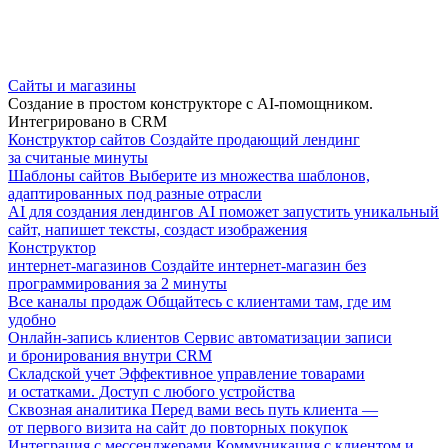
Сайты и магазины
Создание в простом конструкторе с AI-помощником.
Интегрировано в CRM
Конструктор сайтов
Создайте продающий лендинг
за считаные минуты
Шаблоны сайтов
Выберите из множества шаблонов,
адаптированных под разные отрасли
AI для создания лендингов
AI поможет запустить уникальный
сайт, напишет тексты, создаст изображения
Конструктор
интернет-магазинов
Создайте интернет-магазин без
программирования за 2 минуты
Все каналы продаж
Общайтесь с клиентами там, где им
удобно
Онлайн-запись клиентов
Сервис автоматизации записи
и бронирования внутри CRM
Складской учет
Эффективное управление товарами
и остатками. Доступ с любого устройства
Сквозная аналитика
Перед вами весь путь клиента —
от первого визита на сайт до повторных покупок
Интеграция с мессенджерами
Коммуникация с клиентом и