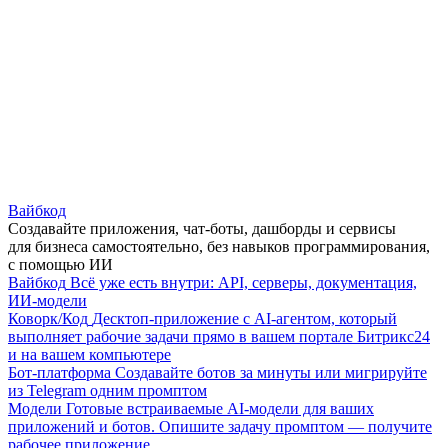
Вайбкод
Создавайте приложения, чат-боты, дашборды и сервисы
для бизнеса самостоятельно, без навыков программирования,
с помощью ИИ
Вайбкод
Всё уже есть внутри: API, серверы, документация,
ИИ-модели
Коворк/Код
Десктоп-приложение с AI-агентом, который
выполняет рабочие задачи прямо в вашем портале Битрикс24
и на вашем компьютере
Бот-платформа
Создавайте ботов за минуты или мигрируйте
из Telegram одним промптом
Модели
Готовые встраиваемые AI-модели для ваших
приложений и ботов. Опишите задачу промптом — получите
рабочее приложение