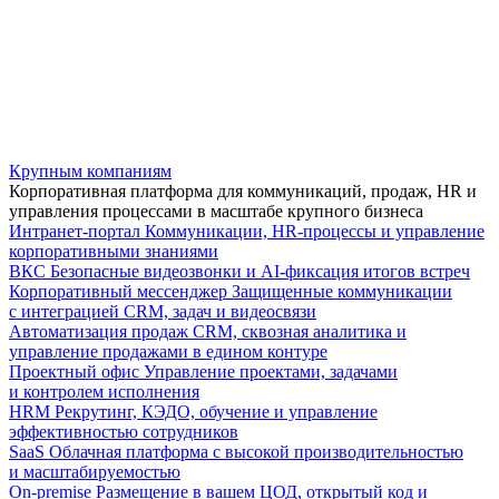
Крупным компаниям
Корпоративная платформа для коммуникаций, продаж, HR и
управления процессами в масштабе крупного бизнеса
Интранет-портал
Коммуникации, HR-процессы и управление
корпоративными знаниями
ВКС
Безопасные видеозвонки и AI-фиксация итогов встреч
Корпоративный мессенджер
Защищенные коммуникации
с интеграцией CRM, задач и видеосвязи
Автоматизация продаж
CRM, сквозная аналитика и
управление продажами в едином контуре
Проектный офис
Управление проектами, задачами
и контролем исполнения
HRM
Рекрутинг, КЭДО, обучение и управление
эффективностью сотрудников
SaaS
Облачная платформа с высокой производительностью
и масштабируемостью
On-premise
Размещение в вашем ЦОД, открытый код и