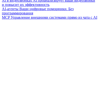
AI в видеозвонках
AI проанализирует ваши видеозвонки
и повысит их эффективность
AI-агенты
Ваши цифровые помощники. Без
программирования
MCP
Управление внешними системами прямо из чата с AI