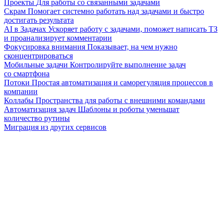
Проекты
Для работы со связанными задачами
Скрам
Помогает системно работать над задачами и быстро
достигать результата
AI в Задачах
Ускоряет работу с задачами, поможет написать ТЗ
и проанализирует комментарии
Фокусировка внимания
Показывает, на чем нужно
сконцентрироваться
Мобильные задачи
Контролируйте выполнение задач
со смартфона
Потоки
Простая автоматизация и саморегуляция процессов в
компании
Коллабы
Пространства для работы с внешними командами
Автоматизация задач
Шаблоны и роботы уменьшат
количество рутины
Миграция из других сервисов