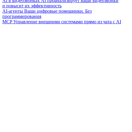
AI в видеозвонках
AI проанализирует ваши видеозвонки
и повысит их эффективность
AI-агенты
Ваши цифровые помощники. Без
программирования
MCP
Управление внешними системами прямо из чата с AI