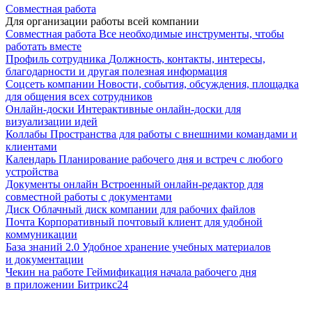
Совместная работа
Для организации работы всей компании
Совместная работа
Все необходимые инструменты, чтобы
работать вместе
Профиль сотрудника
Должность, контакты, интересы,
благодарности и другая полезная информация
Соцсеть компании
Новости, события, обсуждения, площадка
для общения всех сотрудников
Онлайн-доски
Интерактивные онлайн-доски для
визуализации идей
Коллабы
Пространства для работы с внешними командами и
клиентами
Календарь
Планирование рабочего дня и встреч с любого
устройства
Документы онлайн
Встроенный онлайн-редактор для
совместной работы с документами
Диск
Облачный диск компании для рабочих файлов
Почта
Корпоративный почтовый клиент для удобной
коммуникации
База знаний 2.0
Удобное хранение учебных материалов
и документации
Чекин на работе
Геймификация начала рабочего дня
в приложении Битрикс24