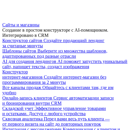
Сайты и магазины
Создание в простом конструкторе с AI-помощником.
Интегрировано в CRM
Конструктор сайтов
Создайте продающий лендинг
за считаные минуты
Шаблоны сайтов
Выберите из множества шаблонов,
адаптированных под разные отрасли
AI для создания лендингов
AI поможет запустить уникальный
сайт, напишет тексты, создаст изображения
Конструктор
интернет-магазинов
Создайте интернет-магазин без
программирования за 2 минуты
Все каналы продаж
Общайтесь с клиентами там, где им
удобно
Онлайн-запись клиентов
Сервис автоматизации записи
и бронирования внутри CRM
Складской учет
Эффективное управление товарами
и остатками. Доступ с любого устройства
Сквозная аналитика
Перед вами весь путь клиента —
от первого визита на сайт до повторных покупок
Интеграция с мессенджерами
Коммуникация с клиентом и