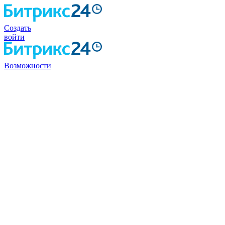
Создать
войти
Возможности