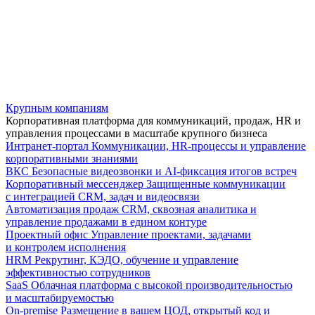
Крупным компаниям
Корпоративная платформа для коммуникаций, продаж, HR и
управления процессами в масштабе крупного бизнеса
Интранет-портал
Коммуникации, HR-процессы и управление
корпоративными знаниями
ВКС
Безопасные видеозвонки и AI-фиксация итогов встреч
Корпоративный мессенджер
Защищенные коммуникации
с интеграцией CRM, задач и видеосвязи
Автоматизация продаж
CRM, сквозная аналитика и
управление продажами в едином контуре
Проектный офис
Управление проектами, задачами
и контролем исполнения
HRM
Рекрутинг, КЭДО, обучение и управление
эффективностью сотрудников
SaaS
Облачная платформа с высокой производительностью
и масштабируемостью
On-premise
Размещение в вашем ЦОД, открытый код и