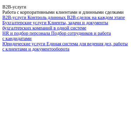
B2B-услуги
Работа с корпоративными клиентами и длинными сделками
B2B-услуги
Контроль длинных B2B-сделок на каждом этапе
Бухгалтерские услуги
Клиенты, задачи и документы
бухгалтерских компаний в одной системе
HR и подбор персонала
Подбор сотрудников и работа
с кандидатами
Юридические услуги
Единая система для ведения дел, работы
с клиентами и документооборота