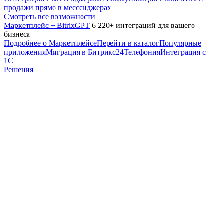
продажи прямо в мессенджерах
Смотреть все возможности
Маркетплейс + BitrixGPT
6 220+ интеграций для вашего
бизнеса
Подробнее о Маркетплейсе
Перейти в каталог
Популярные
приложения
Миграция в Битрикс24
Телефония
Интеграция с
1С
Решения