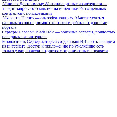
AI-поиск
Дайте своему AI свежие данные из интернета —
за один запрос, со ссылками на источники, без отдельных
контрактов с поисковиками
AI-агенты
Hermes — самообучающийся AI-агент: учится
навыкам из опыта, помнит контекст и работает с данными
портала
Серверы
Серверы Black Hole — облачные серверы, полностью
невидимые из интернета
Безопасность
Сервер, который создаст ваш ИИ-агент, невидим
из интернета. Доступ к приложению по умолчанию есть
только у вас, а ключи выдаются с ограниченными правами