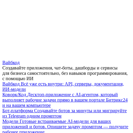
Вайбкод
Создавайте приложения, чат-боты, дашборды и сервисы
для бизнеса самостоятельно, без навыков программирования,
с помощью ИИ
Вайбкод
Всё уже есть внутри: API, серверы, документация,
ИИ-модели
Коворк/Код
Десктоп-приложение с AI-агентом, который
выполняет рабочие задачи прямо в вашем портале Битрикс24
и на вашем компьютере
Бот-платформа
Создавайте ботов за минуты или мигрируйте
из Telegram одним промптом
Модели
Готовые встраиваемые AI-модели для ваших
приложений и ботов. Опишите задачу промптом — получите
рабочее приложение