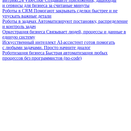
Битрикс24 VibeCode
Создавайте приложения, дашборды
и сервисы для бизнеса за считаные минуты
Роботы в CRM
Помогают закрывать сделки быстрее и не
упускать важные детали
Роботы в задачах
Автоматизируют постановку, распределение
и контроль задач
Оркестрация бизнеса
Связывает людей, процессы и данные в
единую систему
Искусственный интеллект
AI-ассистент готов помогать
с любыми задачами. Просто начните диалог
Роботизация бизнеса
Быстрая автоматизация любых
процессов без программистов (no-code)