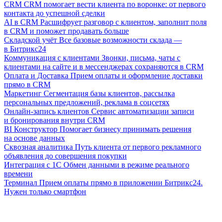
CRM
CRM помогает вести клиента по воронке: от первого
контакта до успешной сделки
AI в CRM
Расшифрует разговор с клиентом, заполнит поля
в CRM и поможет продавать больше
Складской учёт
Все базовые возможности склада —
в Битрикс24
Коммуникация с клиентами
Звонки, письма, чаты с
клиентами на сайте и в мессенджерах сохраняются в CRM
Оплата и Доставка
Прием оплаты и оформление доставки
прямо в CRM
Маркетинг
Сегментация базы клиентов, рассылка
персональных предложений, реклама в соцсетях
Онлайн-запись клиентов
Сервис автоматизации записи
и бронирования внутри CRM
BI Конструктор
Помогает бизнесу принимать решения
на основе данных
Сквозная аналитика
Путь клиента от первого рекламного
объявления до совершения покупки
Интеграция с 1С
Обмен данными в режиме реального
времени
Терминал
Прием оплаты прямо в приложении Битрикс24.
Нужен только смартфон