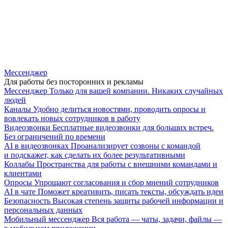
Мессенджер
Для работы без посторонних и рекламы
Мессенджер
Только для вашей компании. Никаких случайных
людей
Каналы
Удобно делиться новостями, проводить опросы и
вовлекать новых сотрудников в работу
Видеозвонки
Бесплатные видеозвонки для больших встреч.
Без ограничений по времени
AI в видеозвонках
Проанализирует созвоны с командой
и подскажет, как сделать их более результативными
Коллабы
Пространства для работы с внешними командами и
клиентами
Опросы
Упрощают согласования и сбор мнений сотрудников
AI в чате
Поможет креативить, писать тексты, обсуждать идеи
Безопасность
Высокая степень защиты рабочей информации и
персональных данных
Мобильный мессенджер
Вся работа — чаты, задачи, файлы —