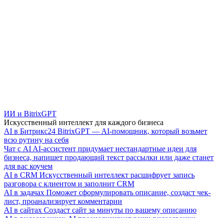
ИИ и BitrixGPT
Искусственный интеллект для каждого бизнеса
AI в Битрикс24
BitrixGPT — AI-помощник, который возьмет
всю рутину на себя
Чат с AI
AI-ассистент придумает нестандартные идеи для
бизнеса, напишет продающий текст рассылки или даже станет
для вас коучем
AI в CRM
Искусственный интеллект расшифрует запись
разговора с клиентом и заполнит CRM
AI в задачах
Поможет сформулировать описание, создаст чек-
лист, проанализирует комментарии
AI в сайтах
Создаст сайт за минуты по вашему описанию