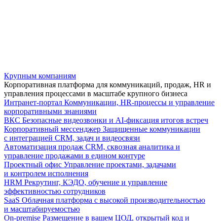
Крупным компаниям
Корпоративная платформа для коммуникаций, продаж, HR и
управления процессами в масштабе крупного бизнеса
Интранет-портал
Коммуникации, HR-процессы и управление
корпоративными знаниями
ВКС
Безопасные видеозвонки и AI-фиксация итогов встреч
Корпоративный мессенджер
Защищенные коммуникации
с интеграцией CRM, задач и видеосвязи
Автоматизация продаж
CRM, сквозная аналитика и
управление продажами в едином контуре
Проектный офис
Управление проектами, задачами
и контролем исполнения
HRM
Рекрутинг, КЭДО, обучение и управление
эффективностью сотрудников
SaaS
Облачная платформа с высокой производительностью
и масштабируемостью
On-premise
Размещение в вашем ЦОД, открытый код и