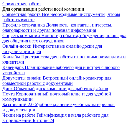
Совместная работа
Для организации работы всей компании
Совместная работа
Все необходимые инструменты, чтобы
работать вместе
Профиль сотрудника
Должность, контакты, интересы,
благодарности и другая полезная информация
Соцсеть компании
Новости, события, обсуждения, площадка
для общения всех сотрудников
Онлайн-доски
Интерактивные онлайн-доски для
визуализации идей
Коллабы
Пространства для работы с внешними командами и
клиентами
Календарь
Планирование рабочего дня и встреч с любого
устройства
Документы онлайн
Встроенный онлайн-редактор для
совместной работы с документами
Диск
Облачный диск компании для рабочих файлов
Почта
Корпоративный почтовый клиент для удобной
коммуникации
База знаний 2.0
Удобное хранение учебных материалов
и документации
Чекин на работе
Геймификация начала рабочего дня
в приложении Битрикс24