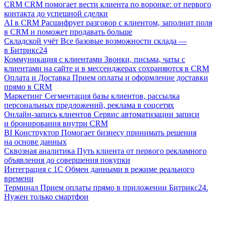
CRM
CRM помогает вести клиента по воронке: от первого
контакта до успешной сделки
AI в CRM
Расшифрует разговор с клиентом, заполнит поля
в CRM и поможет продавать больше
Складской учёт
Все базовые возможности склада —
в Битрикс24
Коммуникация с клиентами
Звонки, письма, чаты с
клиентами на сайте и в мессенджерах сохраняются в CRM
Оплата и Доставка
Прием оплаты и оформление доставки
прямо в CRM
Маркетинг
Сегментация базы клиентов, рассылка
персональных предложений, реклама в соцсетях
Онлайн-запись клиентов
Сервис автоматизации записи
и бронирования внутри CRM
BI Конструктор
Помогает бизнесу принимать решения
на основе данных
Сквозная аналитика
Путь клиента от первого рекламного
объявления до совершения покупки
Интеграция с 1С
Обмен данными в режиме реального
времени
Терминал
Прием оплаты прямо в приложении Битрикс24.
Нужен только смартфон