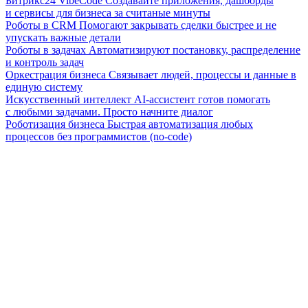
Битрикс24 VibeCode
Создавайте приложения, дашборды
и сервисы для бизнеса за считаные минуты
Роботы в CRM
Помогают закрывать сделки быстрее и не
упускать важные детали
Роботы в задачах
Автоматизируют постановку, распределение
и контроль задач
Оркестрация бизнеса
Связывает людей, процессы и данные в
единую систему
Искусственный интеллект
AI-ассистент готов помогать
с любыми задачами. Просто начните диалог
Роботизация бизнеса
Быстрая автоматизация любых
процессов без программистов (no-code)