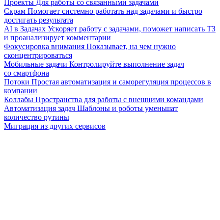
Проекты
Для работы со связанными задачами
Скрам
Помогает системно работать над задачами и быстро
достигать результата
AI в Задачах
Ускоряет работу с задачами, поможет написать ТЗ
и проанализирует комментарии
Фокусировка внимания
Показывает, на чем нужно
сконцентрироваться
Мобильные задачи
Контролируйте выполнение задач
со смартфона
Потоки
Простая автоматизация и саморегуляция процессов в
компании
Коллабы
Пространства для работы с внешними командами
Автоматизация задач
Шаблоны и роботы уменьшат
количество рутины
Миграция из других сервисов