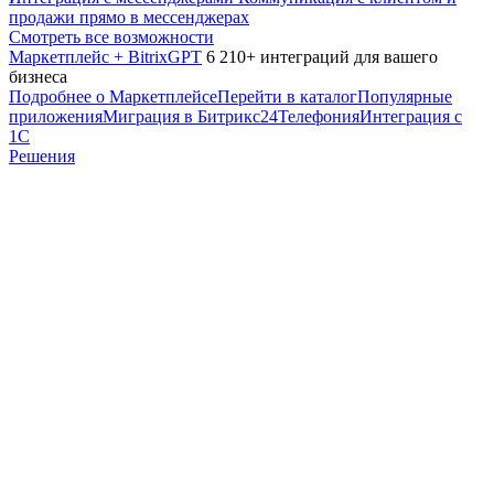
продажи прямо в мессенджерах
Смотреть все возможности
Маркетплейс + BitrixGPT
6 210+ интеграций для вашего
бизнеса
Подробнее о Маркетплейсе
Перейти в каталог
Популярные
приложения
Миграция в Битрикс24
Телефония
Интеграция с
1С
Решения