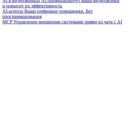
AI в видеозвонках
AI проанализирует ваши видеозвонки
и повысит их эффективность
AI-агенты
Ваши цифровые помощники. Без
программирования
MCP
Управление внешними системами прямо из чата с AI