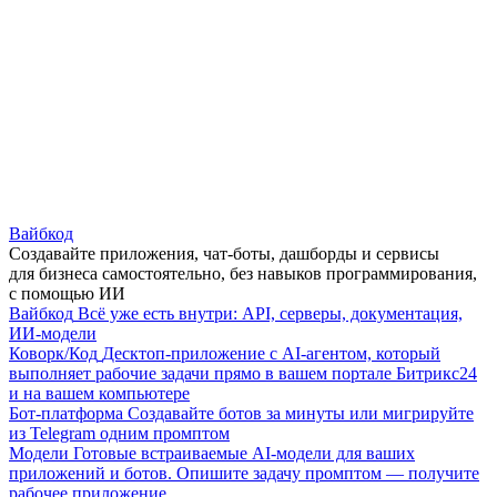
Вайбкод
Создавайте приложения, чат-боты, дашборды и сервисы
для бизнеса самостоятельно, без навыков программирования,
с помощью ИИ
Вайбкод
Всё уже есть внутри: API, серверы, документация,
ИИ-модели
Коворк/Код
Десктоп-приложение с AI-агентом, который
выполняет рабочие задачи прямо в вашем портале Битрикс24
и на вашем компьютере
Бот-платформа
Создавайте ботов за минуты или мигрируйте
из Telegram одним промптом
Модели
Готовые встраиваемые AI-модели для ваших
приложений и ботов. Опишите задачу промптом — получите
рабочее приложение