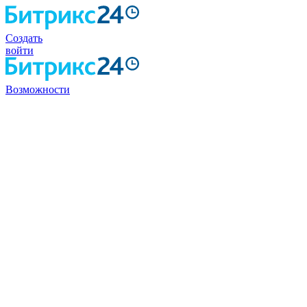
Создать
войти
Возможности