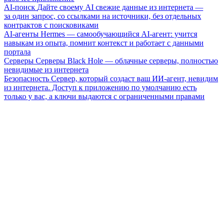
AI-поиск
Дайте своему AI свежие данные из интернета —
за один запрос, со ссылками на источники, без отдельных
контрактов с поисковиками
AI-агенты
Hermes — самообучающийся AI-агент: учится
навыкам из опыта, помнит контекст и работает с данными
портала
Серверы
Серверы Black Hole — облачные серверы, полностью
невидимые из интернета
Безопасность
Сервер, который создаст ваш ИИ-агент, невидим
из интернета. Доступ к приложению по умолчанию есть
только у вас, а ключи выдаются с ограниченными правами