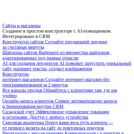
Сайты и магазины
Создание в простом конструкторе с AI-помощником.
Интегрировано в CRM
Конструктор сайтов
Создайте продающий лендинг
за считаные минуты
Шаблоны сайтов
Выберите из множества шаблонов,
адаптированных под разные отрасли
AI для создания лендингов
AI поможет запустить уникальный
сайт, напишет тексты, создаст изображения
Конструктор
интернет-магазинов
Создайте интернет-магазин без
программирования за 2 минуты
Все каналы продаж
Общайтесь с клиентами там, где им
удобно
Онлайн-запись клиентов
Сервис автоматизации записи
и бронирования внутри CRM
Складской учет
Эффективное управление товарами
и остатками. Доступ с любого устройства
Сквозная аналитика
Перед вами весь путь клиента —
от первого визита на сайт до повторных покупок
Интеграция с мессенджерами
Коммуникация с клиентом и