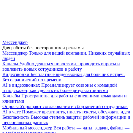
Мессенджер
Для работы без посторонних и рекламы
Мессенджер
Только для вашей компании. Никаких случайных
людей
Каналы
Удобно делиться новостями, проводить опросы и
вовлекать новых сотрудников в работу
Видеозвонки
Бесплатные видеозвонки для больших встреч.
Без ограничений по времени
AI в видеозвонках
Проанализирует созвоны с командой
и подскажет, как сделать их более результативными
Коллабы
Пространства для работы с внешними командами и
клиентами
Опросы
Упрощают согласования и сбор мнений сотрудников
AI в чате
Поможет креативить, писать тексты, обсуждать идеи
Безопасность
Высокая степень защиты рабочей информации и
персональных данных
Мобильный мессенджер
Вся работа — чаты, задачи, файлы —