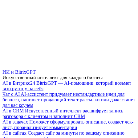
ИИ и BitrixGPT
Искусственный интеллект для каждого бизнеса
AI в Битрикс24
BitrixGPT — AI-помощник, который возьмет
всю рутину на себя
Чат с AI
AI-ассистент придумает нестандартные идеи для
бизнеса, напишет продающий текст рассылки или даже станет
для вас коучем
AI в CRM
Искусственный интеллект расшифрует запись
разговора с клиентом и заполнит CRM
AI в задачах
Поможет сформулировать описание, создаст чек-
лист, проанализирует комментарии
AI в сайтах
Создаст сайт за минуты по вашему описанию