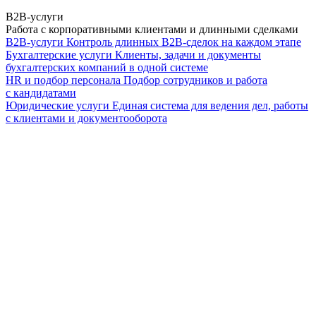
B2B-услуги
Работа с корпоративными клиентами и длинными сделками
B2B-услуги
Контроль длинных B2B-сделок на каждом этапе
Бухгалтерские услуги
Клиенты, задачи и документы
бухгалтерских компаний в одной системе
HR и подбор персонала
Подбор сотрудников и работа
с кандидатами
Юридические услуги
Единая система для ведения дел, работы
с клиентами и документооборота