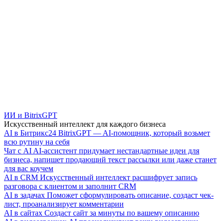
ИИ и BitrixGPT
Искусственный интеллект для каждого бизнеса
AI в Битрикс24
BitrixGPT — AI-помощник, который возьмет
всю рутину на себя
Чат с AI
AI-ассистент придумает нестандартные идеи для
бизнеса, напишет продающий текст рассылки или даже станет
для вас коучем
AI в CRM
Искусственный интеллект расшифрует запись
разговора с клиентом и заполнит CRM
AI в задачах
Поможет сформулировать описание, создаст чек-
лист, проанализирует комментарии
AI в сайтах
Создаст сайт за минуты по вашему описанию