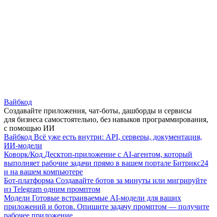
Вайбкод
Создавайте приложения, чат-боты, дашборды и сервисы
для бизнеса самостоятельно, без навыков программирования,
с помощью ИИ
Вайбкод
Всё уже есть внутри: API, серверы, документация,
ИИ-модели
Коворк/Код
Десктоп-приложение с AI-агентом, который
выполняет рабочие задачи прямо в вашем портале Битрикс24
и на вашем компьютере
Бот-платформа
Создавайте ботов за минуты или мигрируйте
из Telegram одним промптом
Модели
Готовые встраиваемые AI-модели для ваших
приложений и ботов. Опишите задачу промптом — получите
рабочее приложение