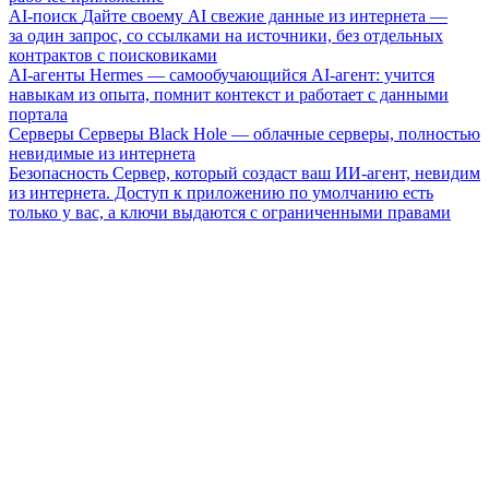
AI-поиск
Дайте своему AI свежие данные из интернета —
за один запрос, со ссылками на источники, без отдельных
контрактов с поисковиками
AI-агенты
Hermes — самообучающийся AI-агент: учится
навыкам из опыта, помнит контекст и работает с данными
портала
Серверы
Серверы Black Hole — облачные серверы, полностью
невидимые из интернета
Безопасность
Сервер, который создаст ваш ИИ-агент, невидим
из интернета. Доступ к приложению по умолчанию есть
только у вас, а ключи выдаются с ограниченными правами