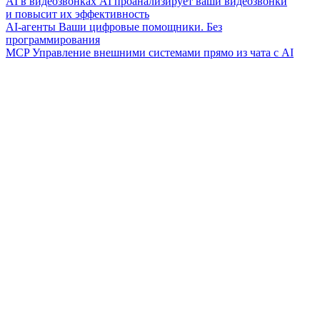
AI в видеозвонках
AI проанализирует ваши видеозвонки
и повысит их эффективность
AI-агенты
Ваши цифровые помощники. Без
программирования
MCP
Управление внешними системами прямо из чата с AI