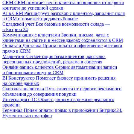
CRM
CRM помогает вести клиента по воронке: от первого
контакта до успешной сделки
AI в CRM
Расшифрует разговор с клиентом, заполнит поля
в CRM и поможет продавать больше
Складской учёт
Все базовые возможности склада —
в Битрикс24
Коммуникация с клиентами
Звонки, письма, чаты с
клиентами на сайте и в мессенджерах сохраняются в CRM
Оплата и Доставка
Прием оплаты и оформление доставки
прямо в CRM
Маркетинг
Сегментация базы клиентов, рассылка
персональных предложений, реклама в соцсетях
Онлайн-запись клиентов
Сервис автоматизации записи
и бронирования внутри CRM
BI Конструктор
Помогает бизнесу принимать решения
на основе данных
Сквозная аналитика
Путь клиента от первого рекламного
объявления до совершения покупки
Интеграция с 1С
Обмен данными в режиме реального
времени
Терминал
Прием оплаты прямо в приложении Битрикс24.
Нужен только смартфон