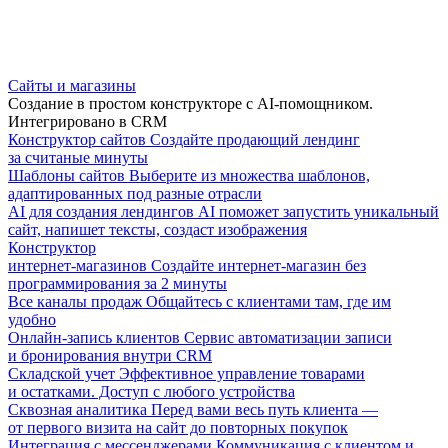
Сайты и магазины
Создание в простом конструкторе с AI-помощником.
Интегрировано в CRM
Конструктор сайтов
Создайте продающий лендинг
за считаные минуты
Шаблоны сайтов
Выберите из множества шаблонов,
адаптированных под разные отрасли
AI для создания лендингов
AI поможет запустить уникальный
сайт, напишет тексты, создаст изображения
Конструктор
интернет-магазинов
Создайте интернет-магазин без
программирования за 2 минуты
Все каналы продаж
Общайтесь с клиентами там, где им
удобно
Онлайн-запись клиентов
Сервис автоматизации записи
и бронирования внутри CRM
Складской учет
Эффективное управление товарами
и остатками. Доступ с любого устройства
Сквозная аналитика
Перед вами весь путь клиента —
от первого визита на сайт до повторных покупок
Интеграция с мессенджерами
Коммуникация с клиентом и