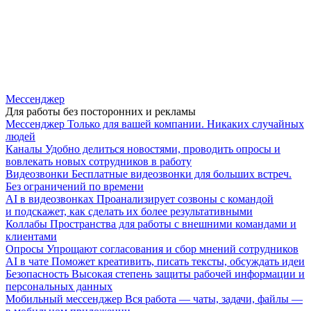
Мессенджер
Для работы без посторонних и рекламы
Мессенджер
Только для вашей компании. Никаких случайных
людей
Каналы
Удобно делиться новостями, проводить опросы и
вовлекать новых сотрудников в работу
Видеозвонки
Бесплатные видеозвонки для больших встреч.
Без ограничений по времени
AI в видеозвонках
Проанализирует созвоны с командой
и подскажет, как сделать их более результативными
Коллабы
Пространства для работы с внешними командами и
клиентами
Опросы
Упрощают согласования и сбор мнений сотрудников
AI в чате
Поможет креативить, писать тексты, обсуждать идеи
Безопасность
Высокая степень защиты рабочей информации и
персональных данных
Мобильный мессенджер
Вся работа — чаты, задачи, файлы —