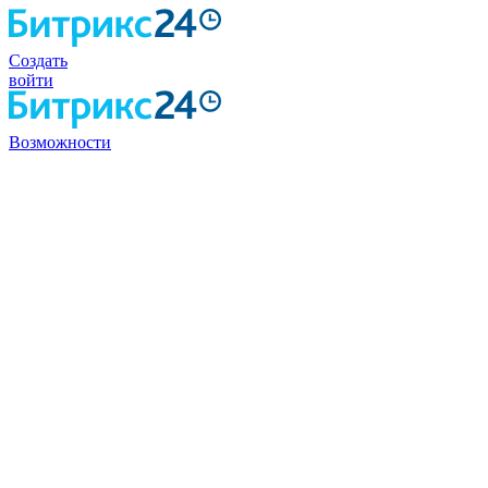
Создать
войти
Возможности