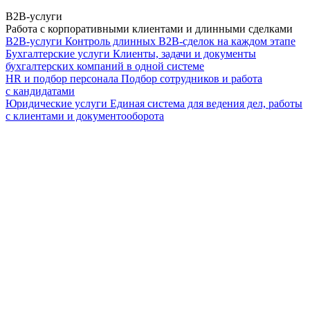
B2B-услуги
Работа с корпоративными клиентами и длинными сделками
B2B-услуги
Контроль длинных B2B-сделок на каждом этапе
Бухгалтерские услуги
Клиенты, задачи и документы
бухгалтерских компаний в одной системе
HR и подбор персонала
Подбор сотрудников и работа
с кандидатами
Юридические услуги
Единая система для ведения дел, работы
с клиентами и документооборота