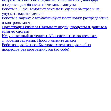
Битрикс24 VibeCode
Создавайте приложения, дашборды
и сервисы для бизнеса за считаные минуты
Роботы в CRM
Помогают закрывать сделки быстрее и не
упускать важные детали
Роботы в задачах
Автоматизируют постановку, распределение
и контроль задач
Оркестрация бизнеса
Связывает людей, процессы и данные в
единую систему
Искусственный интеллект
AI-ассистент готов помогать
с любыми задачами. Просто начните диалог
Роботизация бизнеса
Быстрая автоматизация любых
процессов без программистов (no-code)