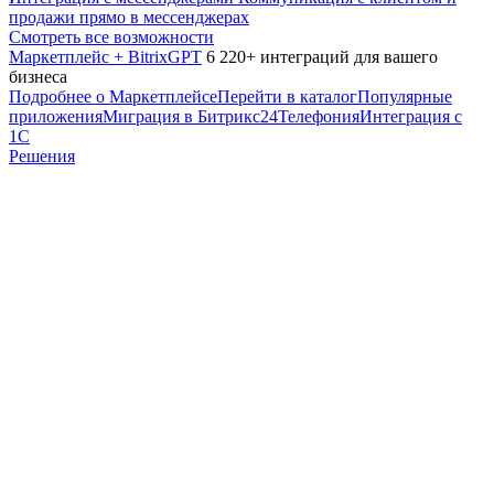
продажи прямо в мессенджерах
Смотреть все возможности
Маркетплейс + BitrixGPT
6 220+ интеграций для вашего
бизнеса
Подробнее о Маркетплейсе
Перейти в каталог
Популярные
приложения
Миграция в Битрикс24
Телефония
Интеграция с
1С
Решения