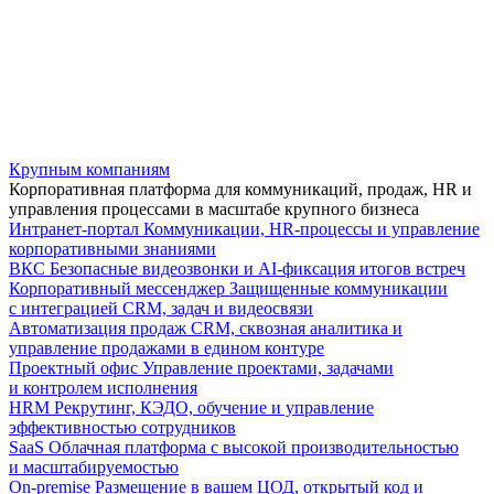
Крупным компаниям
Корпоративная платформа для коммуникаций, продаж, HR и
управления процессами в масштабе крупного бизнеса
Интранет-портал
Коммуникации, HR-процессы и управление
корпоративными знаниями
ВКС
Безопасные видеозвонки и AI-фиксация итогов встреч
Корпоративный мессенджер
Защищенные коммуникации
с интеграцией CRM, задач и видеосвязи
Автоматизация продаж
CRM, сквозная аналитика и
управление продажами в едином контуре
Проектный офис
Управление проектами, задачами
и контролем исполнения
HRM
Рекрутинг, КЭДО, обучение и управление
эффективностью сотрудников
SaaS
Облачная платформа с высокой производительностью
и масштабируемостью
On-premise
Размещение в вашем ЦОД, открытый код и