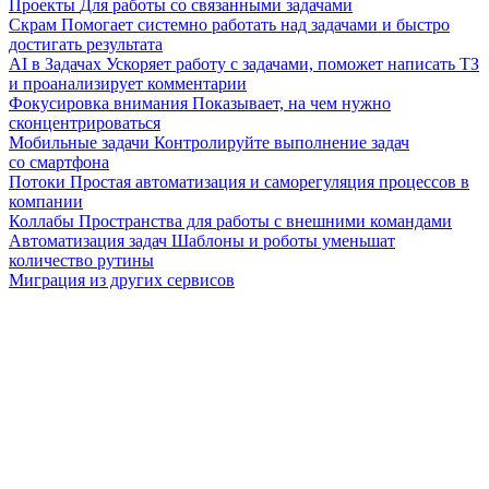
Проекты
Для работы со связанными задачами
Скрам
Помогает системно работать над задачами и быстро
достигать результата
AI в Задачах
Ускоряет работу с задачами, поможет написать ТЗ
и проанализирует комментарии
Фокусировка внимания
Показывает, на чем нужно
сконцентрироваться
Мобильные задачи
Контролируйте выполнение задач
со смартфона
Потоки
Простая автоматизация и саморегуляция процессов в
компании
Коллабы
Пространства для работы с внешними командами
Автоматизация задач
Шаблоны и роботы уменьшат
количество рутины
Миграция из других сервисов