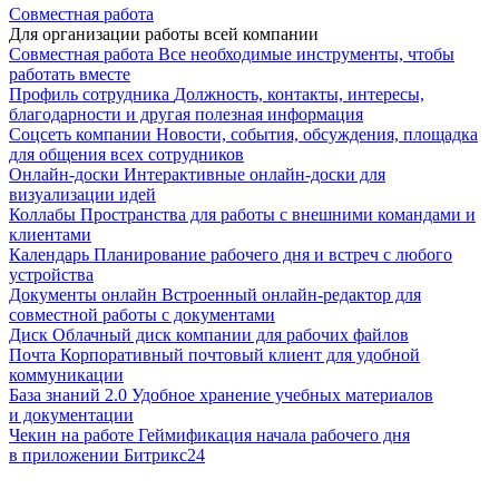
Совместная работа
Для организации работы всей компании
Совместная работа
Все необходимые инструменты, чтобы
работать вместе
Профиль сотрудника
Должность, контакты, интересы,
благодарности и другая полезная информация
Соцсеть компании
Новости, события, обсуждения, площадка
для общения всех сотрудников
Онлайн-доски
Интерактивные онлайн-доски для
визуализации идей
Коллабы
Пространства для работы с внешними командами и
клиентами
Календарь
Планирование рабочего дня и встреч с любого
устройства
Документы онлайн
Встроенный онлайн-редактор для
совместной работы с документами
Диск
Облачный диск компании для рабочих файлов
Почта
Корпоративный почтовый клиент для удобной
коммуникации
База знаний 2.0
Удобное хранение учебных материалов
и документации
Чекин на работе
Геймификация начала рабочего дня
в приложении Битрикс24