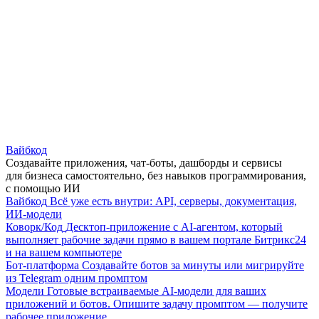
Вайбкод
Создавайте приложения, чат-боты, дашборды и сервисы
для бизнеса самостоятельно, без навыков программирования,
с помощью ИИ
Вайбкод
Всё уже есть внутри: API, серверы, документация,
ИИ-модели
Коворк/Код
Десктоп-приложение с AI-агентом, который
выполняет рабочие задачи прямо в вашем портале Битрикс24
и на вашем компьютере
Бот-платформа
Создавайте ботов за минуты или мигрируйте
из Telegram одним промптом
Модели
Готовые встраиваемые AI-модели для ваших
приложений и ботов. Опишите задачу промптом — получите
рабочее приложение