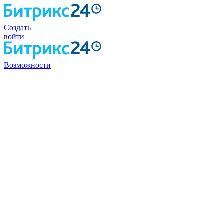
Создать
войти
Возможности