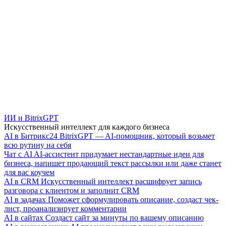
ИИ и BitrixGPT
Искусственный интеллект для каждого бизнеса
AI в Битрикс24
BitrixGPT — AI-помощник, который возьмет
всю рутину на себя
Чат с AI
AI-ассистент придумает нестандартные идеи для
бизнеса, напишет продающий текст рассылки или даже станет
для вас коучем
AI в CRM
Искусственный интеллект расшифрует запись
разговора с клиентом и заполнит CRM
AI в задачах
Поможет сформулировать описание, создаст чек-
лист, проанализирует комментарии
AI в сайтах
Создаст сайт за минуты по вашему описанию