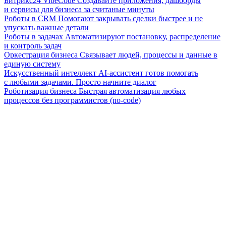
Битрикс24 VibeCode
Создавайте приложения, дашборды
и сервисы для бизнеса за считаные минуты
Роботы в CRM
Помогают закрывать сделки быстрее и не
упускать важные детали
Роботы в задачах
Автоматизируют постановку, распределение
и контроль задач
Оркестрация бизнеса
Связывает людей, процессы и данные в
единую систему
Искусственный интеллект
AI-ассистент готов помогать
с любыми задачами. Просто начните диалог
Роботизация бизнеса
Быстрая автоматизация любых
процессов без программистов (no-code)