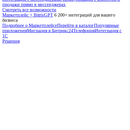
продажи прямо в мессенджерах
Смотреть все возможности
Маркетплейс + BitrixGPT
6 200+ интеграций для вашего
бизнеса
Подробнее о Маркетплейсе
Перейти в каталог
Популярные
приложения
Миграция в Битрикс24
Телефония
Интеграция с
1С
Решения