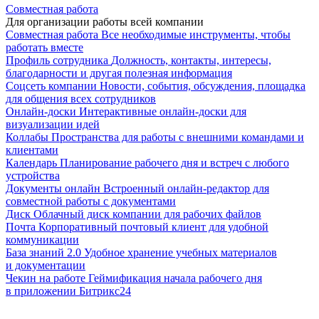
Совместная работа
Для организации работы всей компании
Совместная работа
Все необходимые инструменты, чтобы
работать вместе
Профиль сотрудника
Должность, контакты, интересы,
благодарности и другая полезная информация
Соцсеть компании
Новости, события, обсуждения, площадка
для общения всех сотрудников
Онлайн-доски
Интерактивные онлайн-доски для
визуализации идей
Коллабы
Пространства для работы с внешними командами и
клиентами
Календарь
Планирование рабочего дня и встреч с любого
устройства
Документы онлайн
Встроенный онлайн-редактор для
совместной работы с документами
Диск
Облачный диск компании для рабочих файлов
Почта
Корпоративный почтовый клиент для удобной
коммуникации
База знаний 2.0
Удобное хранение учебных материалов
и документации
Чекин на работе
Геймификация начала рабочего дня
в приложении Битрикс24