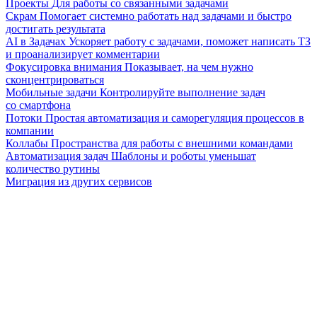
Проекты
Для работы со связанными задачами
Скрам
Помогает системно работать над задачами и быстро
достигать результата
AI в Задачах
Ускоряет работу с задачами, поможет написать ТЗ
и проанализирует комментарии
Фокусировка внимания
Показывает, на чем нужно
сконцентрироваться
Мобильные задачи
Контролируйте выполнение задач
со смартфона
Потоки
Простая автоматизация и саморегуляция процессов в
компании
Коллабы
Пространства для работы с внешними командами
Автоматизация задач
Шаблоны и роботы уменьшат
количество рутины
Миграция из других сервисов