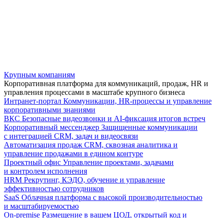
Крупным компаниям
Корпоративная платформа для коммуникаций, продаж, HR и
управления процессами в масштабе крупного бизнеса
Интранет-портал
Коммуникации, HR-процессы и управление
корпоративными знаниями
ВКС
Безопасные видеозвонки и AI-фиксация итогов встреч
Корпоративный мессенджер
Защищенные коммуникации
с интеграцией CRM, задач и видеосвязи
Автоматизация продаж
CRM, сквозная аналитика и
управление продажами в едином контуре
Проектный офис
Управление проектами, задачами
и контролем исполнения
HRM
Рекрутинг, КЭДО, обучение и управление
эффективностью сотрудников
SaaS
Облачная платформа с высокой производительностью
и масштабируемостью
On-premise
Размещение в вашем ЦОД, открытый код и