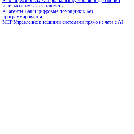
AI в видеозвонках
AI проанализирует ваши видеозвонки
и повысит их эффективность
AI-агенты
Ваши цифровые помощники. Без
программирования
MCP
Управление внешними системами прямо из чата с AI