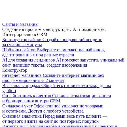
Сайты и магазины
Создание в простом конструкторе с AI-помощником.
Интегрировано в CRM
Конструктор сайтов
Создайте продающий лендинг
за считаные минуты
Шаблоны сайтов
Выберите из множества шаблонов,
адаптированных под разные отрасли
AI для создания лендингов
AI поможет запустить уникальный
сайт, напишет тексты, создаст изображения
Конструктор
интернет-магазинов
Создайте интернет-магазин без
программирования за 2 минуты
Все каналы продаж
Общайтесь с клиентами там, где им
удобно
Онлайн-запись клиентов
Сервис автоматизации записи
и бронирования внутри CRM
Складской учет
Эффективное управление товарами
и остатками. Доступ с любого устройства
Сквозная аналитика
Перед вами весь путь клиента —
от первого визита на сайт до повторных покупок
Интеграция с мессенджерами
Коммуникация с клиентом и