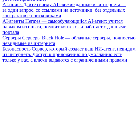
AI-поиск
Дайте своему AI свежие данные из интернета —
за один запрос, со ссылками на источники, без отдельных
контрактов с поисковиками
AI-агенты
Hermes — самообучающийся AI-агент: учится
навыкам из опыта, помнит контекст и работает с данными
портала
Серверы
Серверы Black Hole — облачные серверы, полностью
невидимые из интернета
Безопасность
Сервер, который создаст ваш ИИ-агент, невидим
из интернета. Доступ к приложению по умолчанию есть
только у вас, а ключи выдаются с ограниченными правами