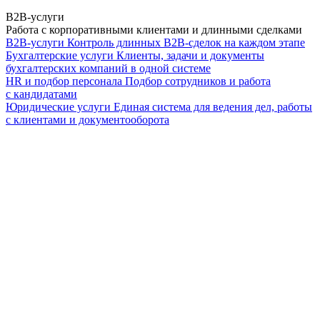
B2B-услуги
Работа с корпоративными клиентами и длинными сделками
B2B-услуги
Контроль длинных B2B-сделок на каждом этапе
Бухгалтерские услуги
Клиенты, задачи и документы
бухгалтерских компаний в одной системе
HR и подбор персонала
Подбор сотрудников и работа
с кандидатами
Юридические услуги
Единая система для ведения дел, работы
с клиентами и документооборота