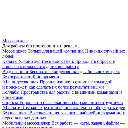
Мессенджер
Для работы без посторонних и рекламы
Мессенджер
Только для вашей компании. Никаких случайных
людей
Каналы
Удобно делиться новостями, проводить опросы и
вовлекать новых сотрудников в работу
Видеозвонки
Бесплатные видеозвонки для больших встреч.
Без ограничений по времени
AI в видеозвонках
Проанализирует созвоны с командой
и подскажет, как сделать их более результативными
Коллабы
Пространства для работы с внешними командами и
клиентами
Опросы
Упрощают согласования и сбор мнений сотрудников
AI в чате
Поможет креативить, писать тексты, обсуждать идеи
Безопасность
Высокая степень защиты рабочей информации и
персональных данных
Мобильный мессенджер
Вся работа — чаты, задачи, файлы —