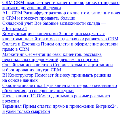
CRM
CRM помогает вести клиента по воронке: от первого
контакта до успешной сделки
AI в CRM
Расшифрует разговор с клиентом, заполнит поля
в CRM и поможет продавать больше
Складской учёт
Все базовые возможности склада —
в Битрикс24
Коммуникация с клиентами
Звонки, письма, чаты с
клиентами на сайте и в мессенджерах сохраняются в CRM
Оплата и Доставка
Прием оплаты и оформление доставки
прямо в CRM
Маркетинг
Сегментация базы клиентов, рассылка
персональных предложений, реклама в соцсетях
Онлайн-запись клиентов
Сервис автоматизации записи
и бронирования внутри CRM
BI Конструктор
Помогает бизнесу принимать решения
на основе данных
Сквозная аналитика
Путь клиента от первого рекламного
объявления до совершения покупки
Интеграция с 1С
Обмен данными в режиме реального
времени
Терминал
Прием оплаты прямо в приложении Битрикс24.
Нужен только смартфон