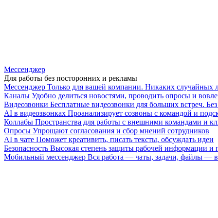
Мессенджер
Для работы без посторонних и рекламы
Мессенджер
Только для вашей компании. Никаких случайных 
Каналы
Удобно делиться новостями, проводить опросы и вовле
Видеозвонки
Бесплатные видеозвонки для больших встреч. Бе
AI в видеозвонках
Проанализирует созвоны с командой и подск
Коллабы
Пространства для работы с внешними командами и к
Опросы
Упрощают согласования и сбор мнений сотрудников
AI в чате
Поможет креативить, писать тексты, обсуждать идеи
Безопасность
Высокая степень защиты рабочей информации и
Мобильный мессенджер
Вся работа — чаты, задачи, файлы —