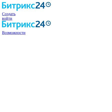
Создать
войти
Возможности