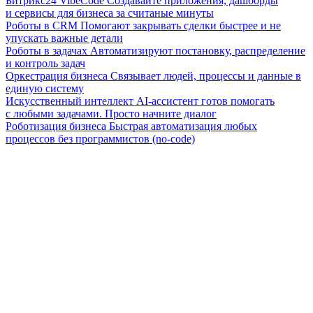
Битрикс24 VibeCode
Создавайте приложения, дашборды
и сервисы для бизнеса за считаные минуты
Роботы в CRM
Помогают закрывать сделки быстрее и не
упускать важные детали
Роботы в задачах
Автоматизируют постановку, распределение
и контроль задач
Оркестрация бизнеса
Связывает людей, процессы и данные в
единую систему
Искусственный интеллект
AI-ассистент готов помогать
с любыми задачами. Просто начните диалог
Роботизация бизнеса
Быстрая автоматизация любых
процессов без программистов (no-code)