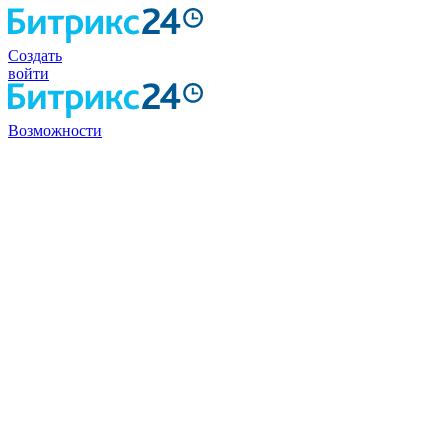
Создать
войти
Возможности