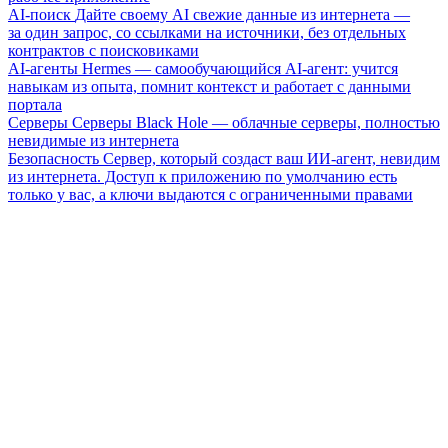
AI-поиск
Дайте своему AI свежие данные из интернета —
за один запрос, со ссылками на источники, без отдельных
контрактов с поисковиками
AI-агенты
Hermes — самообучающийся AI-агент: учится
навыкам из опыта, помнит контекст и работает с данными
портала
Серверы
Серверы Black Hole — облачные серверы, полностью
невидимые из интернета
Безопасность
Сервер, который создаст ваш ИИ-агент, невидим
из интернета. Доступ к приложению по умолчанию есть
только у вас, а ключи выдаются с ограниченными правами