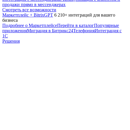
продажи прямо в мессенджерах
Смотреть все возможности
Маркетплейс + BitrixGPT
6 210+ интеграций для вашего
бизнеса
Подробнее о Маркетплейсе
Перейти в каталог
Популярные
приложения
Миграция в Битрикс24
Телефония
Интеграция с
1С
Решения