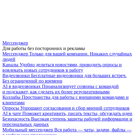
Мессенджер
Для работы без посторонних и рекламы
Мессенджер
Только для вашей компании. Никаких случайных
людей
Каналы
Удобно делиться новостями, проводить опросы и
вовлекать новых сотрудников в работу
Видеозвонки
Бесплатные видеозвонки для больших встреч.
Без ограничений по времени
AI в видеозвонках
Проанализирует созвоны с командой
и подскажет, как сделать их более результативными
Коллабы
Пространства для работы с внешними командами и
клиентами
Опросы
Упрощают согласования и сбор мнений сотрудников
AI в чате
Поможет креативить, писать тексты, обсуждать идеи
Безопасность
Высокая степень защиты рабочей информации и
персональных данных
Мобильный мессенджер
Вся работа — чаты, задачи, файлы —