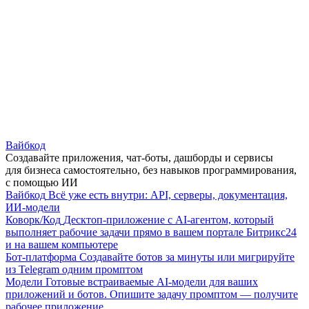
Вайбкод
Создавайте приложения, чат-боты, дашборды и сервисы
для бизнеса самостоятельно, без навыков программирования,
с помощью ИИ
Вайбкод
Всё уже есть внутри: API, серверы, документация,
ИИ-модели
Коворк/Код
Десктоп-приложение с AI-агентом, который
выполняет рабочие задачи прямо в вашем портале Битрикс24
и на вашем компьютере
Бот-платформа
Создавайте ботов за минуты или мигрируйте
из Telegram одним промптом
Модели
Готовые встраиваемые AI-модели для ваших
приложений и ботов. Опишите задачу промптом — получите
рабочее приложение