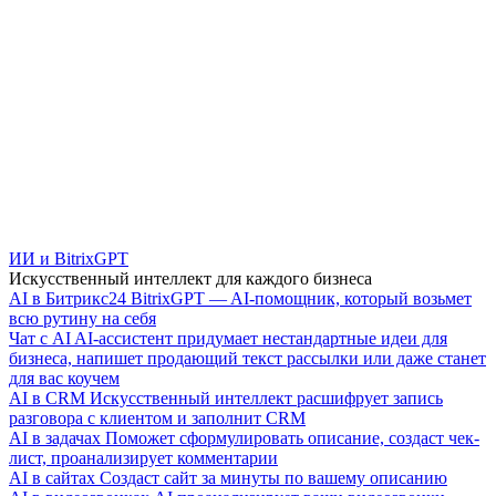
ИИ и BitrixGPT
Искусственный интеллект для каждого бизнеса
AI в Битрикс24
BitrixGPT — AI-помощник, который возьмет
всю рутину на себя
Чат с AI
AI-ассистент придумает нестандартные идеи для
бизнеса, напишет продающий текст рассылки или даже станет
для вас коучем
AI в CRM
Искусственный интеллект расшифрует запись
разговора с клиентом и заполнит CRM
AI в задачах
Поможет сформулировать описание, создаст чек-
лист, проанализирует комментарии
AI в сайтах
Создаст сайт за минуты по вашему описанию