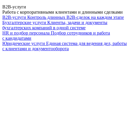
B2B-услуги
Работа с корпоративными клиентами и длинными сделками
B2B-услуги
Контроль длинных B2B-сделок на каждом этапе
Бухгалтерские услуги
Клиенты, задачи и документы
бухгалтерских компаний в одной системе
HR и подбор персонала
Подбор сотрудников и работа
с кандидатами
Юридические услуги
Единая система для ведения дел, работы
с клиентами и документооборота