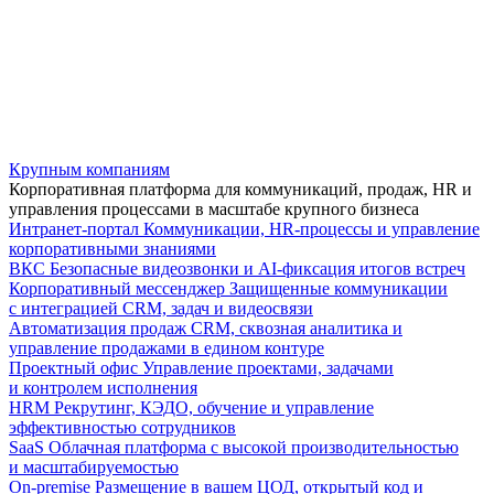
Крупным компаниям
Корпоративная платформа для коммуникаций, продаж, HR и
управления процессами в масштабе крупного бизнеса
Интранет-портал
Коммуникации, HR-процессы и управление
корпоративными знаниями
ВКС
Безопасные видеозвонки и AI-фиксация итогов встреч
Корпоративный мессенджер
Защищенные коммуникации
с интеграцией CRM, задач и видеосвязи
Автоматизация продаж
CRM, сквозная аналитика и
управление продажами в едином контуре
Проектный офис
Управление проектами, задачами
и контролем исполнения
HRM
Рекрутинг, КЭДО, обучение и управление
эффективностью сотрудников
SaaS
Облачная платформа с высокой производительностью
и масштабируемостью
On-premise
Размещение в вашем ЦОД, открытый код и