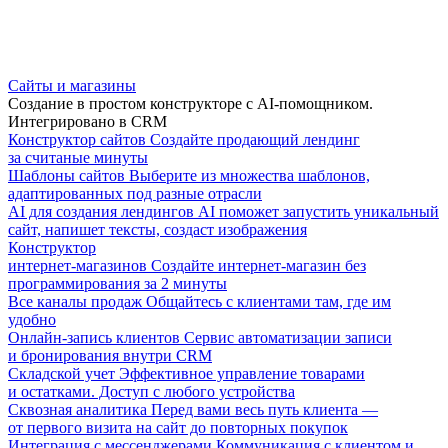
Сайты и магазины
Создание в простом конструкторе с AI-помощником.
Интегрировано в CRM
Конструктор сайтов
Создайте продающий лендинг
за считаные минуты
Шаблоны сайтов
Выберите из множества шаблонов,
адаптированных под разные отрасли
AI для создания лендингов
AI поможет запустить уникальный
сайт, напишет тексты, создаст изображения
Конструктор
интернет-магазинов
Создайте интернет-магазин без
программирования за 2 минуты
Все каналы продаж
Общайтесь с клиентами там, где им
удобно
Онлайн-запись клиентов
Сервис автоматизации записи
и бронирования внутри CRM
Складской учет
Эффективное управление товарами
и остатками. Доступ с любого устройства
Сквозная аналитика
Перед вами весь путь клиента —
от первого визита на сайт до повторных покупок
Интеграция с мессенджерами
Коммуникация с клиентом и