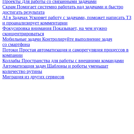
Проекты
Для работы со связанными задачами
Скрам
Помогает системно работать над задачами и быстро
достигать результата
AI в Задачах
Ускоряет работу с задачами, поможет написать ТЗ
и проанализирует комментарии
Фокусировка внимания
Показывает, на чем нужно
сконцентрироваться
Мобильные задачи
Контролируйте выполнение задач
со смартфона
Потоки
Простая автоматизация и саморегуляция процессов в
компании
Коллабы
Пространства для работы с внешними командами
Автоматизация задач
Шаблоны и роботы уменьшат
количество рутины
Миграция из других сервисов