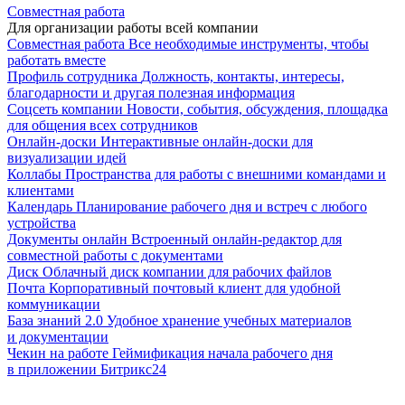
Совместная работа
Для организации работы всей компании
Совместная работа
Все необходимые инструменты, чтобы
работать вместе
Профиль сотрудника
Должность, контакты, интересы,
благодарности и другая полезная информация
Соцсеть компании
Новости, события, обсуждения, площадка
для общения всех сотрудников
Онлайн-доски
Интерактивные онлайн-доски для
визуализации идей
Коллабы
Пространства для работы с внешними командами и
клиентами
Календарь
Планирование рабочего дня и встреч с любого
устройства
Документы онлайн
Встроенный онлайн-редактор для
совместной работы с документами
Диск
Облачный диск компании для рабочих файлов
Почта
Корпоративный почтовый клиент для удобной
коммуникации
База знаний 2.0
Удобное хранение учебных материалов
и документации
Чекин на работе
Геймификация начала рабочего дня
в приложении Битрикс24