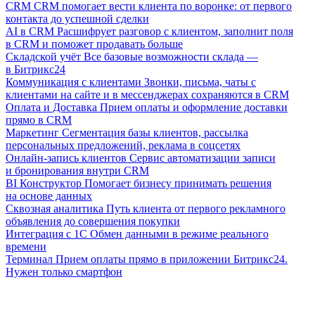
CRM
CRM помогает вести клиента по воронке: от первого
контакта до успешной сделки
AI в CRM
Расшифрует разговор с клиентом, заполнит поля
в CRM и поможет продавать больше
Складской учёт
Все базовые возможности склада —
в Битрикс24
Коммуникация с клиентами
Звонки, письма, чаты с
клиентами на сайте и в мессенджерах сохраняются в CRM
Оплата и Доставка
Прием оплаты и оформление доставки
прямо в CRM
Маркетинг
Сегментация базы клиентов, рассылка
персональных предложений, реклама в соцсетях
Онлайн-запись клиентов
Сервис автоматизации записи
и бронирования внутри CRM
BI Конструктор
Помогает бизнесу принимать решения
на основе данных
Сквозная аналитика
Путь клиента от первого рекламного
объявления до совершения покупки
Интеграция с 1С
Обмен данными в режиме реального
времени
Терминал
Прием оплаты прямо в приложении Битрикс24.
Нужен только смартфон