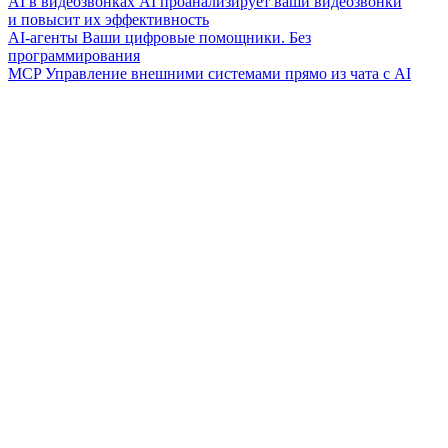
AI в видеозвонках
AI проанализирует ваши видеозвонки
и повысит их эффективность
AI-агенты
Ваши цифровые помощники. Без
программирования
MCP
Управление внешними системами прямо из чата с AI