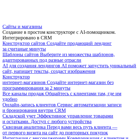
Сайты и магазины
Создание в простом конструкторе с AI-помощником.
Интегрировано в CRM
Конструктор сайтов
Создайте продающий лендинг
за считаные минуты
Шаблоны сайтов
Выберите из множества шаблонов,
адаптированных под разные отрасли
AI для создания лендингов
AI поможет запустить уникальный
сайт, напишет тексты, создаст изображения
Конструктор
интернет-магазинов
Создайте интернет-магазин без
программирования за 2 минуты
Все каналы продаж
Общайтесь с клиентами там, где им
удобно
Онлайн-запись клиентов
Сервис автоматизации записи
и бронирования внутри CRM
Складской учет
Эффективное управление товарами
и остатками. Доступ с любого устройства
Сквозная аналитика
Перед вами весь путь клиента —
от первого визита на сайт до повторных покупок
Интеграция с мессенджерами
Коммуникация с клиентом и