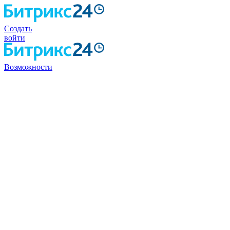
Создать
войти
Возможности