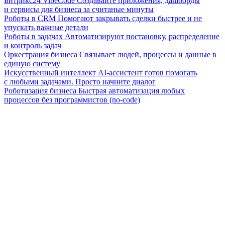
Битрикс24 VibeCode
Создавайте приложения, дашборды
и сервисы для бизнеса за считаные минуты
Роботы в CRM
Помогают закрывать сделки быстрее и не
упускать важные детали
Роботы в задачах
Автоматизируют постановку, распределение
и контроль задач
Оркестрация бизнеса
Связывает людей, процессы и данные в
единую систему
Искусственный интеллект
AI-ассистент готов помогать
с любыми задачами. Просто начните диалог
Роботизация бизнеса
Быстрая автоматизация любых
процессов без программистов (no-code)