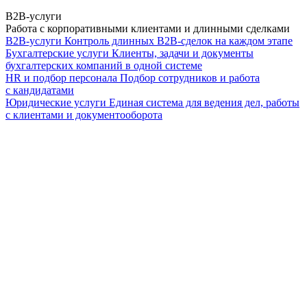
B2B-услуги
Работа с корпоративными клиентами и длинными сделками
B2B-услуги
Контроль длинных B2B-сделок на каждом этапе
Бухгалтерские услуги
Клиенты, задачи и документы
бухгалтерских компаний в одной системе
HR и подбор персонала
Подбор сотрудников и работа
с кандидатами
Юридические услуги
Единая система для ведения дел, работы
с клиентами и документооборота