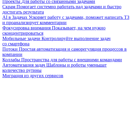
Проекты
Для работы со связанными задачами
Скрам
Помогает системно работать над задачами и быстро
достигать результата
AI в Задачах
Ускоряет работу с задачами, поможет написать ТЗ
и проанализирует комментарии
Фокусировка внимания
Показывает, на чем нужно
сконцентрироваться
Мобильные задачи
Контролируйте выполнение задач
со смартфона
Потоки
Простая автоматизация и саморегуляция процессов в
компании
Коллабы
Пространства для работы с внешними командами
Автоматизация задач
Шаблоны и роботы уменьшат
количество рутины
Миграция из других сервисов