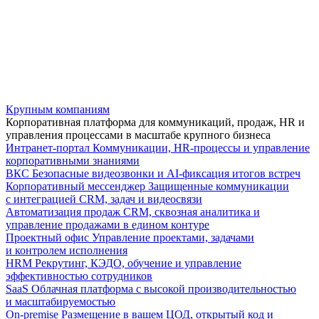
Крупным компаниям
Корпоративная платформа для коммуникаций, продаж, HR и
управления процессами в масштабе крупного бизнеса
Интранет-портал
Коммуникации, HR-процессы и управление
корпоративными знаниями
ВКС
Безопасные видеозвонки и AI-фиксация итогов встреч
Корпоративный мессенджер
Защищенные коммуникации
с интеграцией CRM, задач и видеосвязи
Автоматизация продаж
CRM, сквозная аналитика и
управление продажами в едином контуре
Проектный офис
Управление проектами, задачами
и контролем исполнения
HRM
Рекрутинг, КЭДО, обучение и управление
эффективностью сотрудников
SaaS
Облачная платформа с высокой производительностью
и масштабируемостью
On-premise
Размещение в вашем ЦОД, открытый код и