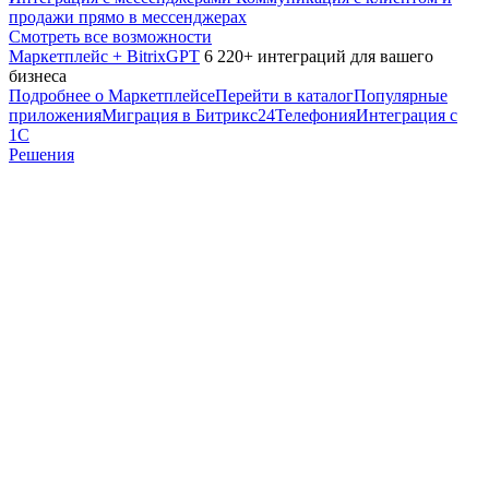
продажи прямо в мессенджерах
Смотреть все возможности
Маркетплейс + BitrixGPT
6 220+ интеграций для вашего
бизнеса
Подробнее о Маркетплейсе
Перейти в каталог
Популярные
приложения
Миграция в Битрикс24
Телефония
Интеграция с
1С
Решения