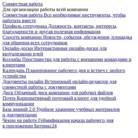
Совместная работа
Для организации работы всей компании
Совместная работа
Все необходимые инструменты, чтобы
работать вместе
Профиль сотрудника
Должность, контакты, интересы,
благодарности и другая полезная информация
Соцсеть компании
Новости, события, обсуждения, площадка
для общения всех сотрудников
Онлайн-доски
Интерактивные онлайн-доски для
визуализации идей
Коллабы
Пространства для работы с внешними командами и
клиентами
Календарь
Планирование рабочего дня и встреч с любого
устройства
Документы онлайн
Встроенный онлайн-редактор для
совместной работы с документами
Диск
Облачный диск компании для рабочих файлов
Почта
Корпоративный почтовый клиент для удобной
коммуникации
База знаний 2.0
Удобное хранение учебных материалов
и документации
Чекин на работе
Геймификация начала рабочего дня
в приложении Битрикс24