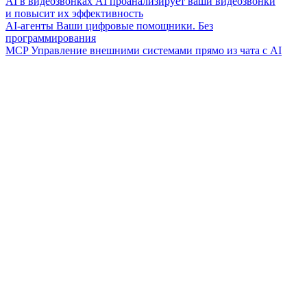
AI в видеозвонках
AI проанализирует ваши видеозвонки
и повысит их эффективность
AI-агенты
Ваши цифровые помощники. Без
программирования
MCP
Управление внешними системами прямо из чата с AI