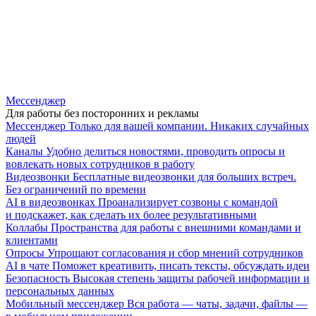
Мессенджер
Для работы без посторонних и рекламы
Мессенджер
Только для вашей компании. Никаких случайных
людей
Каналы
Удобно делиться новостями, проводить опросы и
вовлекать новых сотрудников в работу
Видеозвонки
Бесплатные видеозвонки для больших встреч.
Без ограничений по времени
AI в видеозвонках
Проанализирует созвоны с командой
и подскажет, как сделать их более результативными
Коллабы
Пространства для работы с внешними командами и
клиентами
Опросы
Упрощают согласования и сбор мнений сотрудников
AI в чате
Поможет креативить, писать тексты, обсуждать идеи
Безопасность
Высокая степень защиты рабочей информации и
персональных данных
Мобильный мессенджер
Вся работа — чаты, задачи, файлы —