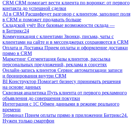
CRM
CRM помогает вести клиента по воронке: от первого
контакта до успешной сделки
AI в CRM
Расшифрует разговор с клиентом, заполнит поля
в CRM и поможет продавать больше
Складской учёт
Все базовые возможности склада —
в Битрикс24
Коммуникация с клиентами
Звонки, письма, чаты с
клиентами на сайте и в мессенджерах сохраняются в CRM
Оплата и Доставка
Прием оплаты и оформление доставки
прямо в CRM
Маркетинг
Сегментация базы клиентов, рассылка
персональных предложений, реклама в соцсетях
Онлайн-запись клиентов
Сервис автоматизации записи
и бронирования внутри CRM
BI Конструктор
Помогает бизнесу принимать решения
на основе данных
Сквозная аналитика
Путь клиента от первого рекламного
объявления до совершения покупки
Интеграция с 1С
Обмен данными в режиме реального
времени
Терминал
Прием оплаты прямо в приложении Битрикс24.
Нужен только смартфон