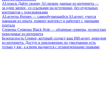
AI-поиск
Дайте своему AI свежие данные из интернета —
за один запрос, со ссылками на источники, без отдельных
контрактов с поисковиками
AI-агенты
Hermes — самообучающийся AI-агент: учится
навыкам из опыта, помнит контекст и работает с данными
портала
Серверы
Серверы Black Hole — облачные серверы, полностью
невидимые из интернета
Безопасность
Сервер, который создаст ваш ИИ-агент, невидим
из интернета. Доступ к приложению по умолчанию есть
только у вас, а ключи выдаются с ограниченными правами