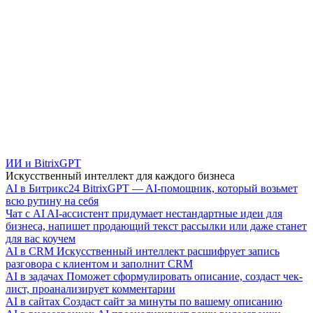
ИИ и BitrixGPT
Искусственный интеллект для каждого бизнеса
AI в Битрикс24
BitrixGPT — AI-помощник, который возьмет
всю рутину на себя
Чат с AI
AI-ассистент придумает нестандартные идеи для
бизнеса, напишет продающий текст рассылки или даже станет
для вас коучем
AI в CRM
Искусственный интеллект расшифрует запись
разговора с клиентом и заполнит CRM
AI в задачах
Поможет сформулировать описание, создаст чек-
лист, проанализирует комментарии
AI в сайтах
Создаст сайт за минуты по вашему описанию