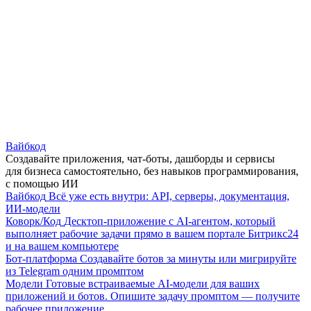
Вайбкод
Создавайте приложения, чат-боты, дашборды и сервисы
для бизнеса самостоятельно, без навыков программирования,
с помощью ИИ
Вайбкод
Всё уже есть внутри: API, серверы, документация,
ИИ-модели
Коворк/Код
Десктоп-приложение с AI-агентом, который
выполняет рабочие задачи прямо в вашем портале Битрикс24
и на вашем компьютере
Бот-платформа
Создавайте ботов за минуты или мигрируйте
из Telegram одним промптом
Модели
Готовые встраиваемые AI-модели для ваших
приложений и ботов. Опишите задачу промптом — получите
рабочее приложение