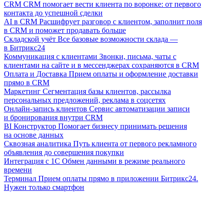
CRM
CRM помогает вести клиента по воронке: от первого
контакта до успешной сделки
AI в CRM
Расшифрует разговор с клиентом, заполнит поля
в CRM и поможет продавать больше
Складской учёт
Все базовые возможности склада —
в Битрикс24
Коммуникация с клиентами
Звонки, письма, чаты с
клиентами на сайте и в мессенджерах сохраняются в CRM
Оплата и Доставка
Прием оплаты и оформление доставки
прямо в CRM
Маркетинг
Сегментация базы клиентов, рассылка
персональных предложений, реклама в соцсетях
Онлайн-запись клиентов
Сервис автоматизации записи
и бронирования внутри CRM
BI Конструктор
Помогает бизнесу принимать решения
на основе данных
Сквозная аналитика
Путь клиента от первого рекламного
объявления до совершения покупки
Интеграция с 1С
Обмен данными в режиме реального
времени
Терминал
Прием оплаты прямо в приложении Битрикс24.
Нужен только смартфон