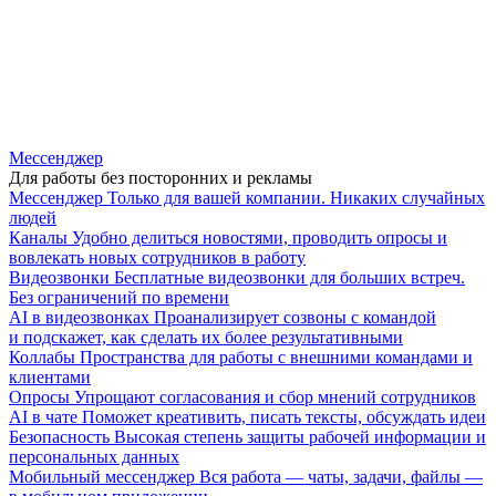
Мессенджер
Для работы без посторонних и рекламы
Мессенджер
Только для вашей компании. Никаких случайных
людей
Каналы
Удобно делиться новостями, проводить опросы и
вовлекать новых сотрудников в работу
Видеозвонки
Бесплатные видеозвонки для больших встреч.
Без ограничений по времени
AI в видеозвонках
Проанализирует созвоны с командой
и подскажет, как сделать их более результативными
Коллабы
Пространства для работы с внешними командами и
клиентами
Опросы
Упрощают согласования и сбор мнений сотрудников
AI в чате
Поможет креативить, писать тексты, обсуждать идеи
Безопасность
Высокая степень защиты рабочей информации и
персональных данных
Мобильный мессенджер
Вся работа — чаты, задачи, файлы —