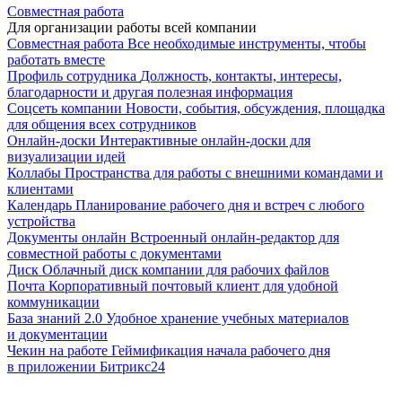
Совместная работа
Для организации работы всей компании
Совместная работа
Все необходимые инструменты, чтобы
работать вместе
Профиль сотрудника
Должность, контакты, интересы,
благодарности и другая полезная информация
Соцсеть компании
Новости, события, обсуждения, площадка
для общения всех сотрудников
Онлайн-доски
Интерактивные онлайн-доски для
визуализации идей
Коллабы
Пространства для работы с внешними командами и
клиентами
Календарь
Планирование рабочего дня и встреч с любого
устройства
Документы онлайн
Встроенный онлайн-редактор для
совместной работы с документами
Диск
Облачный диск компании для рабочих файлов
Почта
Корпоративный почтовый клиент для удобной
коммуникации
База знаний 2.0
Удобное хранение учебных материалов
и документации
Чекин на работе
Геймификация начала рабочего дня
в приложении Битрикс24