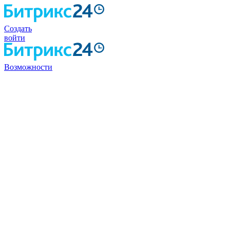
Создать
войти
Возможности