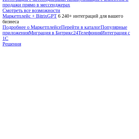
продажи прямо в мессенджерах
Смотреть все возможности
Маркетплейс + BitrixGPT
6 240+ интеграций для вашего
бизнеса
Подробнее о Маркетплейсе
Перейти в каталог
Популярные
приложения
Миграция в Битрикс24
Телефония
Интеграция с
1С
Решения