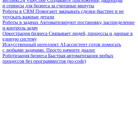
Битрикс24 VibeCode
Создавайте приложения, дашборды
и сервисы для бизнеса за считаные минуты
Роботы в CRM
Помогают закрывать сделки быстрее и не
упускать важные детали
Роботы в задачах
Автоматизируют постановку, распределение
и контроль задач
Оркестрация бизнеса
Связывает людей, процессы и данные в
единую систему
Искусственный интеллект
AI-ассистент готов помогать
с любыми задачами. Просто начните диалог
Роботизация бизнеса
Быстрая автоматизация любых
процессов без программистов (no-code)