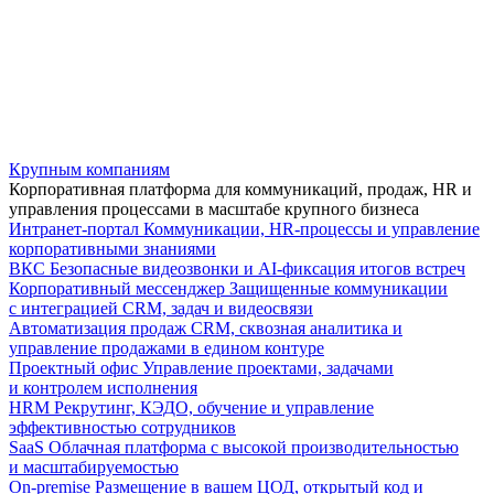
Крупным компаниям
Корпоративная платформа для коммуникаций, продаж, HR и
управления процессами в масштабе крупного бизнеса
Интранет-портал
Коммуникации, HR-процессы и управление
корпоративными знаниями
ВКС
Безопасные видеозвонки и AI-фиксация итогов встреч
Корпоративный мессенджер
Защищенные коммуникации
с интеграцией CRM, задач и видеосвязи
Автоматизация продаж
CRM, сквозная аналитика и
управление продажами в едином контуре
Проектный офис
Управление проектами, задачами
и контролем исполнения
HRM
Рекрутинг, КЭДО, обучение и управление
эффективностью сотрудников
SaaS
Облачная платформа с высокой производительностью
и масштабируемостью
On-premise
Размещение в вашем ЦОД, открытый код и