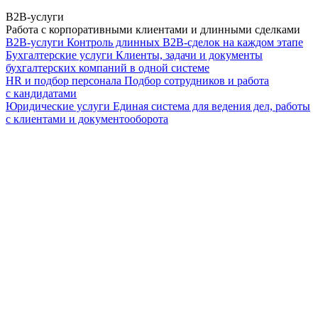
B2B-услуги
Работа с корпоративными клиентами и длинными сделками
B2B-услуги
Контроль длинных B2B-сделок на каждом этапе
Бухгалтерские услуги
Клиенты, задачи и документы
бухгалтерских компаний в одной системе
HR и подбор персонала
Подбор сотрудников и работа
с кандидатами
Юридические услуги
Единая система для ведения дел, работы
с клиентами и документооборота