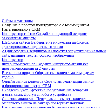
Сайты и магазины
Создание в простом конструкторе с AI-помощником.
Интегрировано в CRM
Конструктор сайтов
Создайте продающий лендинг
за считаные минуты
Шаблоны сайтов
Выберите из множества шаблонов,
адаптированных под разные отрасли
AI для создания лендингов
AI поможет запустить уникальный
сайт, напишет тексты, создаст изображения
Конструктор
интернет-магазинов
Создайте интернет-магазин без
программирования за 2 минуты
Все каналы продаж
Общайтесь с клиентами там, где им
удобно
Онлайн-запись клиентов
Сервис автоматизации записи
и бронирования внутри CRM
Складской учет
Эффективное управление товарами
и остатками. Доступ с любого устройства
Сквозная аналитика
Перед вами весь путь клиента —
от первого визита на сайт до повторных покупок
Интеграция с мессенджерами
Коммуникация с клиентом и