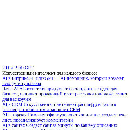
ИИ и BitrixGPT
Искусственный интеллект для каждого бизнеса
AI в Битрикс24
BitrixGPT — AI-помощник, который возьмет
всю рутину на себя
Чат с AI
AI-ассистент придумает нестандартные идеи для
бизнеса, напишет продающий текст рассылки или даже станет
для вас коучем
AI в CRM
Искусственный интеллект расшифрует запись
разговора с клиентом и заполнит CRM
AI в задачах
Поможет сформулировать описание, создаст чек-
лист, проанализирует комментарии
AI в сайтах
Создаст сайт за минуты по вашему описанию