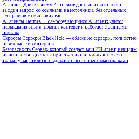
AI-поиск
Дайте своему AI свежие данные из интернета —
за один запрос, со ссылками на источники, без отдельных
контрактов с поисковиками
AI-агенты
Hermes — самообучающийся AI-агент: учится
навыкам из опыта, помнит контекст и работает с данными
портала
Серверы
Серверы Black Hole — облачные серверы, полностью
невидимые из интернета
Безопасность
Сервер, который создаст ваш ИИ-агент, невидим
из интернета. Доступ к приложению по умолчанию есть
только у вас, а ключи выдаются с ограниченными правами