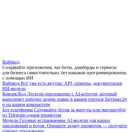
Вайбкод
Создавайте приложения, чат-боты, дашборды и сервисы
для бизнеса самостоятельно, без навыков программирования,
с помощью ИИ
Вайбкод
Всё уже есть внутри: API, серверы, документация,
ИИ-модели
Коворк/Код
Десктоп-приложение с AI-агентом, который
выполняет рабочие задачи прямо в вашем портале Битрикс24
и на вашем компьютере
Бот-платформа
Создавайте ботов за минуты или мигрируйте
из Telegram одним промптом
Модели
Готовые встраиваемые AI-модели для ваших
приложений и ботов. Опишите задачу промптом — получите
рабочее приложение