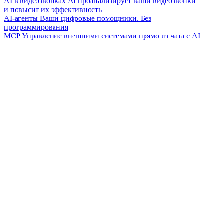
AI в видеозвонках
AI проанализирует ваши видеозвонки
и повысит их эффективность
AI-агенты
Ваши цифровые помощники. Без
программирования
MCP
Управление внешними системами прямо из чата с AI