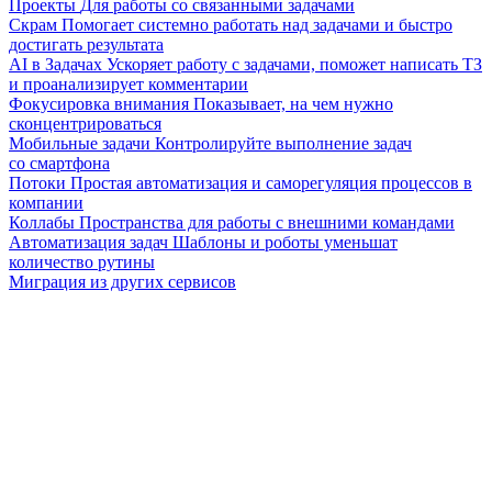
Проекты
Для работы со связанными задачами
Скрам
Помогает системно работать над задачами и быстро
достигать результата
AI в Задачах
Ускоряет работу с задачами, поможет написать ТЗ
и проанализирует комментарии
Фокусировка внимания
Показывает, на чем нужно
сконцентрироваться
Мобильные задачи
Контролируйте выполнение задач
со смартфона
Потоки
Простая автоматизация и саморегуляция процессов в
компании
Коллабы
Пространства для работы с внешними командами
Автоматизация задач
Шаблоны и роботы уменьшат
количество рутины
Миграция из других сервисов