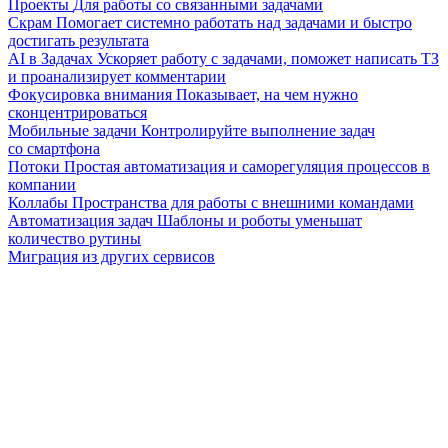
Проекты
Для работы со связанными задачами
Скрам
Помогает системно работать над задачами и быстро
достигать результата
AI в Задачах
Ускоряет работу с задачами, поможет написать ТЗ
и проанализирует комментарии
Фокусировка внимания
Показывает, на чем нужно
сконцентрироваться
Мобильные задачи
Контролируйте выполнение задач
со смартфона
Потоки
Простая автоматизация и саморегуляция процессов в
компании
Коллабы
Пространства для работы с внешними командами
Автоматизация задач
Шаблоны и роботы уменьшат
количество рутины
Миграция из других сервисов