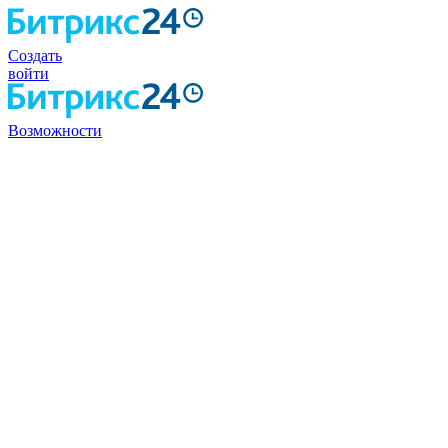
Создать
войти
Возможности