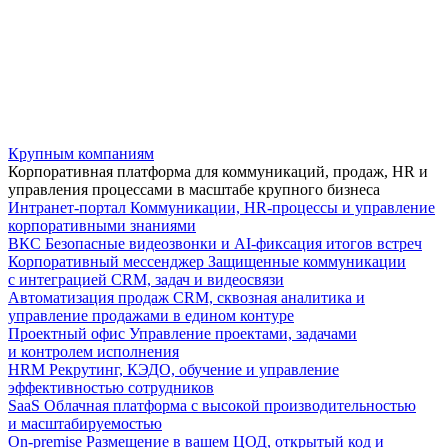
Крупным компаниям
Корпоративная платформа для коммуникаций, продаж, HR и
управления процессами в масштабе крупного бизнеса
Интранет-портал
Коммуникации, HR-процессы и управление
корпоративными знаниями
ВКС
Безопасные видеозвонки и AI-фиксация итогов встреч
Корпоративный мессенджер
Защищенные коммуникации
с интеграцией CRM, задач и видеосвязи
Автоматизация продаж
CRM, сквозная аналитика и
управление продажами в едином контуре
Проектный офис
Управление проектами, задачами
и контролем исполнения
HRM
Рекрутинг, КЭДО, обучение и управление
эффективностью сотрудников
SaaS
Облачная платформа с высокой производительностью
и масштабируемостью
On-premise
Размещение в вашем ЦОД, открытый код и