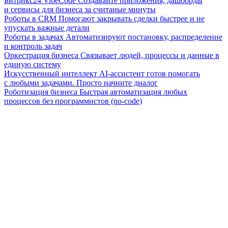
Битрикс24 VibeCode
Создавайте приложения, дашборды
и сервисы для бизнеса за считаные минуты
Роботы в CRM
Помогают закрывать сделки быстрее и не
упускать важные детали
Роботы в задачах
Автоматизируют постановку, распределение
и контроль задач
Оркестрация бизнеса
Связывает людей, процессы и данные в
единую систему
Искусственный интеллект
AI-ассистент готов помогать
с любыми задачами. Просто начните диалог
Роботизация бизнеса
Быстрая автоматизация любых
процессов без программистов (no-code)