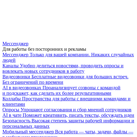
Мессенджер
Для работы без посторонних и рекламы
Мессенджер
Только для вашей компании. Никаких случайных
людей
Каналы
Удобно делиться новостями, проводить опросы и
вовлекать новых сотрудников в работу
Видеозвонки
Бесплатные видеозвонки для больших встреч.
Без ограничений по времени
AI в видеозвонках
Проанализирует созвоны с командой
и подскажет, как сделать их более результативными
Коллабы
Пространства для работы с внешними командами и
клиентами
Опросы
Упрощают согласования и сбор мнений сотрудников
AI в чате
Поможет креативить, писать тексты, обсуждать идеи
Безопасность
Высокая степень защиты рабочей информации и
персональных данных
Мобильный мессенджер
Вся работа — чаты, задачи, файлы —