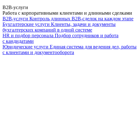
B2B-услуги
Работа с корпоративными клиентами и длинными сделками
B2B-услуги
Контроль длинных B2B-сделок на каждом этапе
Бухгалтерские услуги
Клиенты, задачи и документы
бухгалтерских компаний в одной системе
HR и подбор персонала
Подбор сотрудников и работа
с кандидатами
Юридические услуги
Единая система для ведения дел, работы
с клиентами и документооборота