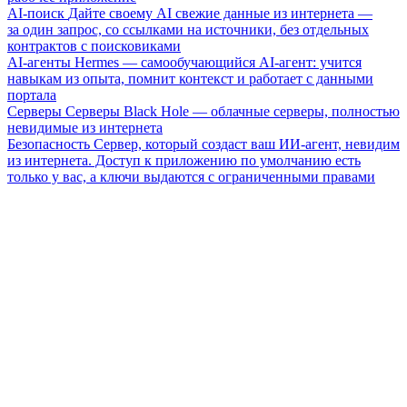
AI-поиск
Дайте своему AI свежие данные из интернета —
за один запрос, со ссылками на источники, без отдельных
контрактов с поисковиками
AI-агенты
Hermes — самообучающийся AI-агент: учится
навыкам из опыта, помнит контекст и работает с данными
портала
Серверы
Серверы Black Hole — облачные серверы, полностью
невидимые из интернета
Безопасность
Сервер, который создаст ваш ИИ-агент, невидим
из интернета. Доступ к приложению по умолчанию есть
только у вас, а ключи выдаются с ограниченными правами