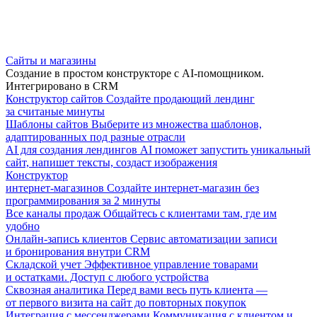
Сайты и магазины
Создание в простом конструкторе с AI-помощником.
Интегрировано в CRM
Конструктор сайтов
Создайте продающий лендинг
за считаные минуты
Шаблоны сайтов
Выберите из множества шаблонов,
адаптированных под разные отрасли
AI для создания лендингов
AI поможет запустить уникальный
сайт, напишет тексты, создаст изображения
Конструктор
интернет-магазинов
Создайте интернет-магазин без
программирования за 2 минуты
Все каналы продаж
Общайтесь с клиентами там, где им
удобно
Онлайн-запись клиентов
Сервис автоматизации записи
и бронирования внутри CRM
Складской учет
Эффективное управление товарами
и остатками. Доступ с любого устройства
Сквозная аналитика
Перед вами весь путь клиента —
от первого визита на сайт до повторных покупок
Интеграция с мессенджерами
Коммуникация с клиентом и