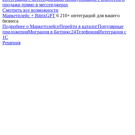
продажи прямо в мессенджерах
Смотреть все возможности
Маркетплейс + BitrixGPT
6 210+ интеграций для вашего
бизнеса
Подробнее о Маркетплейсе
Перейти в каталог
Популярные
приложения
Миграция в Битрикс24
Телефония
Интеграция с
1С
Решения