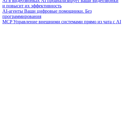
AI в видеозвонках
AI проанализирует ваши видеозвонки
и повысит их эффективность
AI-агенты
Ваши цифровые помощники. Без
программирования
MCP
Управление внешними системами прямо из чата с AI