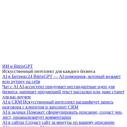
ИИ и BitrixGPT
Искусственный интеллект для каждого бизнеса
AI в Битрикс24
BitrixGPT — AI-помощник, который возьмет
всю рутину на себя
Чат с AI
AI-ассистент придумает нестандартные идеи для
бизнеса, напишет продающий текст рассылки или даже станет
для вас коучем
AI в CRM
Искусственный интеллект расшифрует запись
разговора с клиентом и заполнит CRM
AI в задачах
Поможет сформулировать описание, создаст чек-
лист, проанализирует комментарии
AI в сайтах
Создаст сайт за минуты по вашему описанию