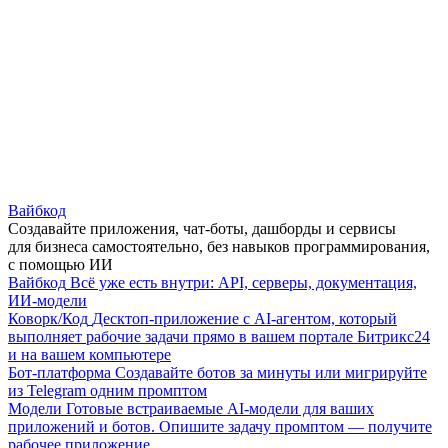
Вайбкод
Создавайте приложения, чат-боты, дашборды и сервисы
для бизнеса самостоятельно, без навыков программирования,
с помощью ИИ
Вайбкод
Всё уже есть внутри: API, серверы, документация,
ИИ-модели
Коворк/Код
Десктоп-приложение с AI-агентом, который
выполняет рабочие задачи прямо в вашем портале Битрикс24
и на вашем компьютере
Бот-платформа
Создавайте ботов за минуты или мигрируйте
из Telegram одним промптом
Модели
Готовые встраиваемые AI-модели для ваших
приложений и ботов. Опишите задачу промптом — получите
рабочее приложение