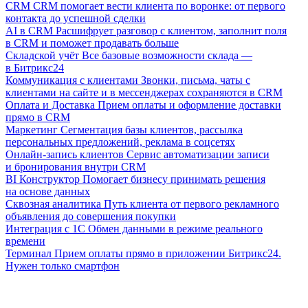
CRM
CRM помогает вести клиента по воронке: от первого
контакта до успешной сделки
AI в CRM
Расшифрует разговор с клиентом, заполнит поля
в CRM и поможет продавать больше
Складской учёт
Все базовые возможности склада —
в Битрикс24
Коммуникация с клиентами
Звонки, письма, чаты с
клиентами на сайте и в мессенджерах сохраняются в CRM
Оплата и Доставка
Прием оплаты и оформление доставки
прямо в CRM
Маркетинг
Сегментация базы клиентов, рассылка
персональных предложений, реклама в соцсетях
Онлайн-запись клиентов
Сервис автоматизации записи
и бронирования внутри CRM
BI Конструктор
Помогает бизнесу принимать решения
на основе данных
Сквозная аналитика
Путь клиента от первого рекламного
объявления до совершения покупки
Интеграция с 1С
Обмен данными в режиме реального
времени
Терминал
Прием оплаты прямо в приложении Битрикс24.
Нужен только смартфон