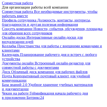
Совместная работа
Для организации работы всей компании
Совместная работа
Все необходимые инструменты, чтобы
работать вместе
Профиль сотрудника
Должность, контакты, интересы,
благодарности и другая полезная информация
Соцсеть компании
Новости, события, обсуждения, площадка
для общения всех сотрудников
Онлайн-доски
Интерактивные онлайн-доски для
визуализации идей
Коллабы
Пространства для работы с внешними командами и
клиентами
Календарь
Планирование рабочего дня и встреч с любого
устройства
Документы онлайн
Встроенный онлайн-редактор для
совместной работы с документами
Диск
Облачный диск компании для рабочих файлов
Почта
Корпоративный почтовый клиент для удобной
коммуникации
База знаний 2.0
Удобное хранение учебных материалов
и документации
Чекин на работе
Геймификация начала рабочего дня
в приложении Битрикс24