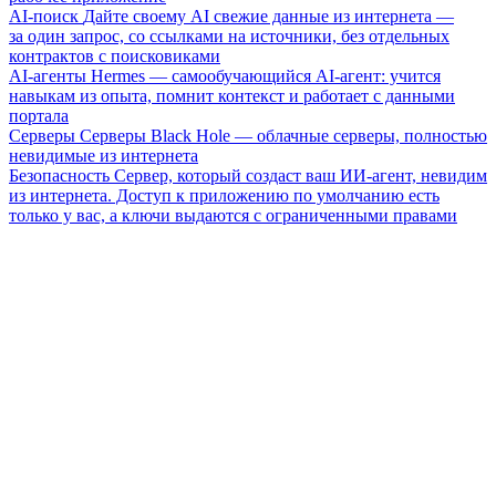
AI-поиск
Дайте своему AI свежие данные из интернета —
за один запрос, со ссылками на источники, без отдельных
контрактов с поисковиками
AI-агенты
Hermes — самообучающийся AI-агент: учится
навыкам из опыта, помнит контекст и работает с данными
портала
Серверы
Серверы Black Hole — облачные серверы, полностью
невидимые из интернета
Безопасность
Сервер, который создаст ваш ИИ-агент, невидим
из интернета. Доступ к приложению по умолчанию есть
только у вас, а ключи выдаются с ограниченными правами