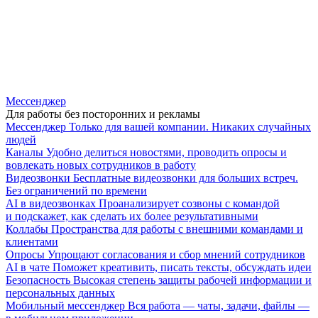
Мессенджер
Для работы без посторонних и рекламы
Мессенджер
Только для вашей компании. Никаких случайных
людей
Каналы
Удобно делиться новостями, проводить опросы и
вовлекать новых сотрудников в работу
Видеозвонки
Бесплатные видеозвонки для больших встреч.
Без ограничений по времени
AI в видеозвонках
Проанализирует созвоны с командой
и подскажет, как сделать их более результативными
Коллабы
Пространства для работы с внешними командами и
клиентами
Опросы
Упрощают согласования и сбор мнений сотрудников
AI в чате
Поможет креативить, писать тексты, обсуждать идеи
Безопасность
Высокая степень защиты рабочей информации и
персональных данных
Мобильный мессенджер
Вся работа — чаты, задачи, файлы —