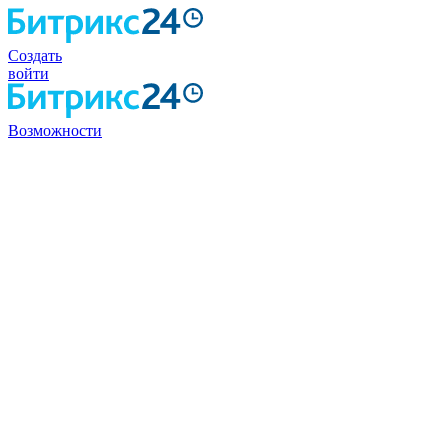
Создать
войти
Возможности