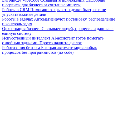
Битрикс24 VibeCode
Создавайте приложения, дашборды
и сервисы для бизнеса за считаные минуты
Роботы в CRM
Помогают закрывать сделки быстрее и не
упускать важные детали
Роботы в задачах
Автоматизируют постановку, распределение
и контроль задач
Оркестрация бизнеса
Связывает людей, процессы и данные в
единую систему
Искусственный интеллект
AI-ассистент готов помогать
с любыми задачами. Просто начните диалог
Роботизация бизнеса
Быстрая автоматизация любых
процессов без программистов (no-code)