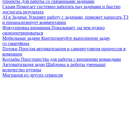
Проекты
Для работы со связанными задачами
Скрам
Помогает системно работать над задачами и быстро
достигать результата
AI в Задачах
Ускоряет работу с задачами, поможет написать ТЗ
и проанализирует комментарии
Фокусировка внимания
Показывает, на чем нужно
сконцентрироваться
Мобильные задачи
Контролируйте выполнение задач
со смартфона
Потоки
Простая автоматизация и саморегуляция процессов в
компании
Коллабы
Пространства для работы с внешними командами
Автоматизация задач
Шаблоны и роботы уменьшат
количество рутины
Миграция из других сервисов