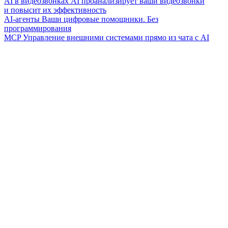
AI в видеозвонках
AI проанализирует ваши видеозвонки
и повысит их эффективность
AI-агенты
Ваши цифровые помощники. Без
программирования
MCP
Управление внешними системами прямо из чата с AI