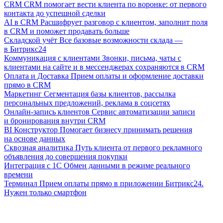
CRM
CRM помогает вести клиента по воронке: от первого
контакта до успешной сделки
AI в CRM
Расшифрует разговор с клиентом, заполнит поля
в CRM и поможет продавать больше
Складской учёт
Все базовые возможности склада —
в Битрикс24
Коммуникация с клиентами
Звонки, письма, чаты с
клиентами на сайте и в мессенджерах сохраняются в CRM
Оплата и Доставка
Прием оплаты и оформление доставки
прямо в CRM
Маркетинг
Сегментация базы клиентов, рассылка
персональных предложений, реклама в соцсетях
Онлайн-запись клиентов
Сервис автоматизации записи
и бронирования внутри CRM
BI Конструктор
Помогает бизнесу принимать решения
на основе данных
Сквозная аналитика
Путь клиента от первого рекламного
объявления до совершения покупки
Интеграция с 1С
Обмен данными в режиме реального
времени
Терминал
Прием оплаты прямо в приложении Битрикс24.
Нужен только смартфон