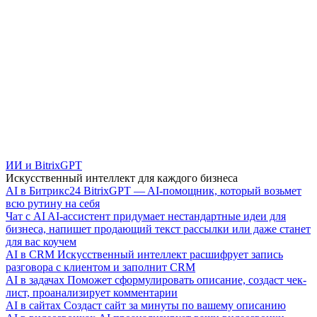
ИИ и BitrixGPT
Искусственный интеллект для каждого бизнеса
AI в Битрикс24
BitrixGPT — AI-помощник, который возьмет
всю рутину на себя
Чат с AI
AI-ассистент придумает нестандартные идеи для
бизнеса, напишет продающий текст рассылки или даже станет
для вас коучем
AI в CRM
Искусственный интеллект расшифрует запись
разговора с клиентом и заполнит CRM
AI в задачах
Поможет сформулировать описание, создаст чек-
лист, проанализирует комментарии
AI в сайтах
Создаст сайт за минуты по вашему описанию