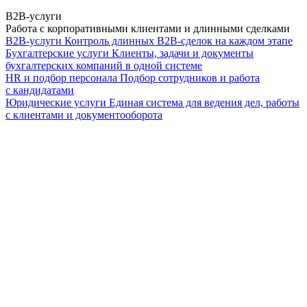
B2B-услуги
Работа с корпоративными клиентами и длинными сделками
B2B-услуги
Контроль длинных B2B-сделок на каждом этапе
Бухгалтерские услуги
Клиенты, задачи и документы
бухгалтерских компаний в одной системе
HR и подбор персонала
Подбор сотрудников и работа
с кандидатами
Юридические услуги
Единая система для ведения дел, работы
с клиентами и документооборота