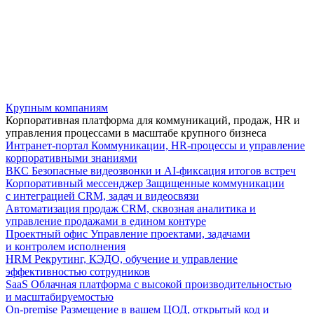
Крупным компаниям
Корпоративная платформа для коммуникаций, продаж, HR и
управления процессами в масштабе крупного бизнеса
Интранет-портал
Коммуникации, HR-процессы и управление
корпоративными знаниями
ВКС
Безопасные видеозвонки и AI-фиксация итогов встреч
Корпоративный мессенджер
Защищенные коммуникации
с интеграцией CRM, задач и видеосвязи
Автоматизация продаж
CRM, сквозная аналитика и
управление продажами в едином контуре
Проектный офис
Управление проектами, задачами
и контролем исполнения
HRM
Рекрутинг, КЭДО, обучение и управление
эффективностью сотрудников
SaaS
Облачная платформа с высокой производительностью
и масштабируемостью
On-premise
Размещение в вашем ЦОД, открытый код и