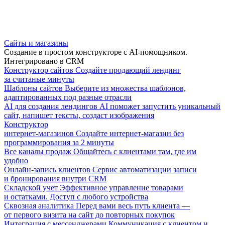
Сайты и магазины
Создание в простом конструкторе с AI-помощником.
Интегрировано в CRM
Конструктор сайтов
Создайте продающий лендинг
за считаные минуты
Шаблоны сайтов
Выберите из множества шаблонов,
адаптированных под разные отрасли
AI для создания лендингов
AI поможет запустить уникальный
сайт, напишет тексты, создаст изображения
Конструктор
интернет-магазинов
Создайте интернет-магазин без
программирования за 2 минуты
Все каналы продаж
Общайтесь с клиентами там, где им
удобно
Онлайн-запись клиентов
Сервис автоматизации записи
и бронирования внутри CRM
Складской учет
Эффективное управление товарами
и остатками. Доступ с любого устройства
Сквозная аналитика
Перед вами весь путь клиента —
от первого визита на сайт до повторных покупок
Интеграция с мессенджерами
Коммуникация с клиентом и