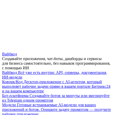
Вайбкод
Создавайте приложения, чат-боты, дашборды и сервисы
для бизнеса самостоятельно, без навыков программирования,
с помощью ИИ
Вайбкод
Всё уже есть внутри: API, серверы, документация,
ИИ-модели
Коворк/Код
Десктоп-приложение с AI-агентом, который
выполняет рабочие задачи прямо в вашем портале Битрикс24
и на вашем компьютере
Бот-платформа
Создавайте ботов за минуты или мигрируйте
из Telegram одним промптом
Модели
Готовые встраиваемые AI-модели для ваших
приложений и ботов. Опишите задачу промптом — получите
рабочее приложение