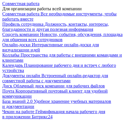
Совместная работа
Для организации работы всей компании
Совместная работа
Все необходимые инструменты, чтобы
работать вместе
Профиль сотрудника
Должность, контакты, интересы,
благодарности и другая полезная информация
Соцсеть компании
Новости, события, обсуждения, площадка
для общения всех сотрудников
Онлайн-доски
Интерактивные онлайн-доски для
визуализации идей
Коллабы
Пространства для работы с внешними командами и
клиентами
Календарь
Планирование рабочего дня и встреч с любого
устройства
Документы онлайн
Встроенный онлайн-редактор для
совместной работы с документами
Диск
Облачный диск компании для рабочих файлов
Почта
Корпоративный почтовый клиент для удобной
коммуникации
База знаний 2.0
Удобное хранение учебных материалов
и документации
Чекин на работе
Геймификация начала рабочего дня
в приложении Битрикс24