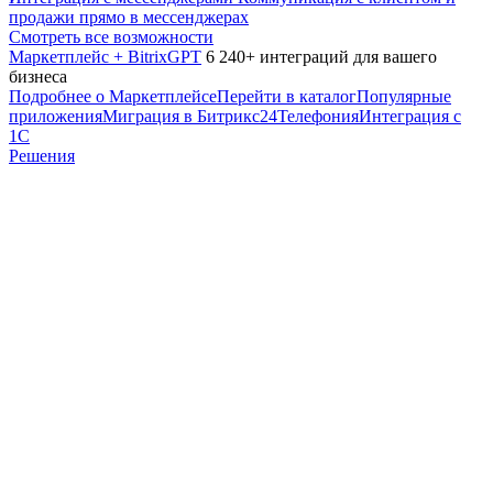
продажи прямо в мессенджерах
Смотреть все возможности
Маркетплейс + BitrixGPT
6 240+ интеграций для вашего
бизнеса
Подробнее о Маркетплейсе
Перейти в каталог
Популярные
приложения
Миграция в Битрикс24
Телефония
Интеграция с
1С
Решения