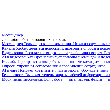
Мессенджер
Для работы без посторонних и рекламы
Мессенджер
Только для вашей компании. Никаких случайных 
Каналы
Удобно делиться новостями, проводить опросы и вовле
Видеозвонки
Бесплатные видеозвонки для больших встреч. Бе
AI в видеозвонках
Проанализирует созвоны с командой и подск
Коллабы
Пространства для работы с внешними командами и к
Опросы
Упрощают согласования и сбор мнений сотрудников
AI в чате
Поможет креативить, писать тексты, обсуждать идеи
Безопасность
Высокая степень защиты рабочей информации и
Мобильный мессенджер
Вся работа — чаты, задачи, файлы —