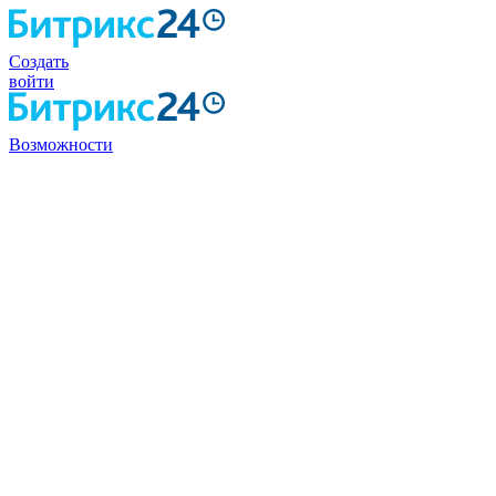
Создать
войти
Возможности