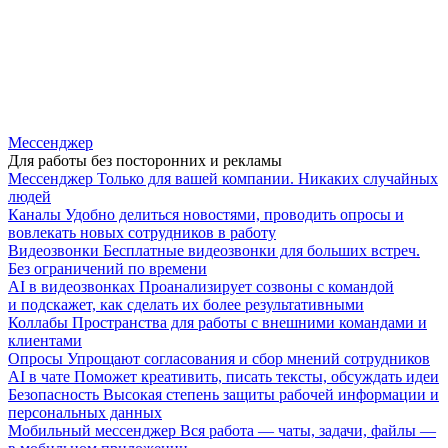
Мессенджер
Для работы без посторонних и рекламы
Мессенджер
Только для вашей компании. Никаких случайных
людей
Каналы
Удобно делиться новостями, проводить опросы и
вовлекать новых сотрудников в работу
Видеозвонки
Бесплатные видеозвонки для больших встреч.
Без ограничений по времени
AI в видеозвонках
Проанализирует созвоны с командой
и подскажет, как сделать их более результативными
Коллабы
Пространства для работы с внешними командами и
клиентами
Опросы
Упрощают согласования и сбор мнений сотрудников
AI в чате
Поможет креативить, писать тексты, обсуждать идеи
Безопасность
Высокая степень защиты рабочей информации и
персональных данных
Мобильный мессенджер
Вся работа — чаты, задачи, файлы —