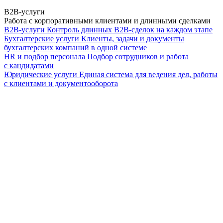
B2B-услуги
Работа с корпоративными клиентами и длинными сделками
B2B-услуги
Контроль длинных B2B-сделок на каждом этапе
Бухгалтерские услуги
Клиенты, задачи и документы
бухгалтерских компаний в одной системе
HR и подбор персонала
Подбор сотрудников и работа
с кандидатами
Юридические услуги
Единая система для ведения дел, работы
с клиентами и документооборота