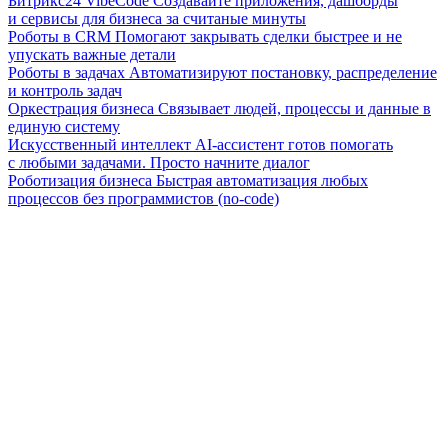
Битрикс24 VibeCode
Создавайте приложения, дашборды
и сервисы для бизнеса за считаные минуты
Роботы в CRM
Помогают закрывать сделки быстрее и не
упускать важные детали
Роботы в задачах
Автоматизируют постановку, распределение
и контроль задач
Оркестрация бизнеса
Связывает людей, процессы и данные в
единую систему
Искусственный интеллект
AI-ассистент готов помогать
с любыми задачами. Просто начните диалог
Роботизация бизнеса
Быстрая автоматизация любых
процессов без программистов (no-code)