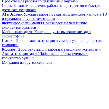
Проекты
Для работы со связанными задачами
Скрам
Помогает системно работать над задачами и быстро
достигать результата
AI в Задачах
Ускоряет работу с задачами, поможет написать ТЗ
и проанализирует комментарии
Фокусировка внимания
Показывает, на чем нужно
сконцентрироваться
Мобильные задачи
Контролируйте выполнение задач
со смартфона
Потоки
Простая автоматизация и саморегуляция процессов в
компании
Коллабы
Пространства для работы с внешними командами
Автоматизация задач
Шаблоны и роботы уменьшат
количество рутины
Миграция из других сервисов