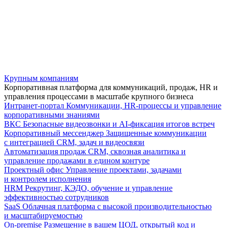
Крупным компаниям
Корпоративная платформа для коммуникаций, продаж, HR и
управления процессами в масштабе крупного бизнеса
Интранет-портал
Коммуникации, HR-процессы и управление
корпоративными знаниями
ВКС
Безопасные видеозвонки и AI-фиксация итогов встреч
Корпоративный мессенджер
Защищенные коммуникации
с интеграцией CRM, задач и видеосвязи
Автоматизация продаж
CRM, сквозная аналитика и
управление продажами в едином контуре
Проектный офис
Управление проектами, задачами
и контролем исполнения
HRM
Рекрутинг, КЭДО, обучение и управление
эффективностью сотрудников
SaaS
Облачная платформа с высокой производительностью
и масштабируемостью
On-premise
Размещение в вашем ЦОД, открытый код и