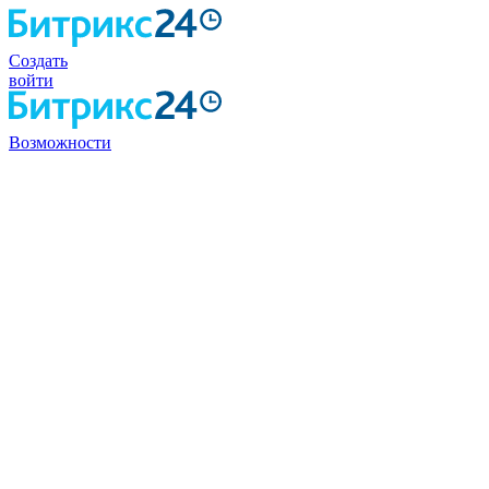
Создать
войти
Возможности