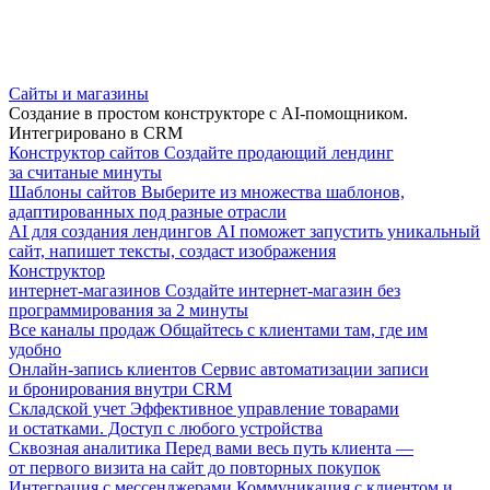
Сайты и магазины
Создание в простом конструкторе с AI-помощником.
Интегрировано в CRM
Конструктор сайтов
Создайте продающий лендинг
за считаные минуты
Шаблоны сайтов
Выберите из множества шаблонов,
адаптированных под разные отрасли
AI для создания лендингов
AI поможет запустить уникальный
сайт, напишет тексты, создаст изображения
Конструктор
интернет-магазинов
Создайте интернет-магазин без
программирования за 2 минуты
Все каналы продаж
Общайтесь с клиентами там, где им
удобно
Онлайн-запись клиентов
Сервис автоматизации записи
и бронирования внутри CRM
Складской учет
Эффективное управление товарами
и остатками. Доступ с любого устройства
Сквозная аналитика
Перед вами весь путь клиента —
от первого визита на сайт до повторных покупок
Интеграция с мессенджерами
Коммуникация с клиентом и