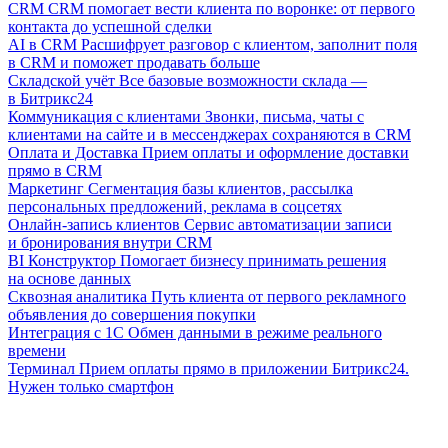
CRM
CRM помогает вести клиента по воронке: от первого
контакта до успешной сделки
AI в CRM
Расшифрует разговор с клиентом, заполнит поля
в CRM и поможет продавать больше
Складской учёт
Все базовые возможности склада —
в Битрикс24
Коммуникация с клиентами
Звонки, письма, чаты с
клиентами на сайте и в мессенджерах сохраняются в CRM
Оплата и Доставка
Прием оплаты и оформление доставки
прямо в CRM
Маркетинг
Сегментация базы клиентов, рассылка
персональных предложений, реклама в соцсетях
Онлайн-запись клиентов
Сервис автоматизации записи
и бронирования внутри CRM
BI Конструктор
Помогает бизнесу принимать решения
на основе данных
Сквозная аналитика
Путь клиента от первого рекламного
объявления до совершения покупки
Интеграция с 1С
Обмен данными в режиме реального
времени
Терминал
Прием оплаты прямо в приложении Битрикс24.
Нужен только смартфон