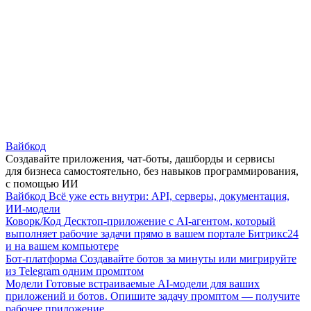
Вайбкод
Создавайте приложения, чат-боты, дашборды и сервисы
для бизнеса самостоятельно, без навыков программирования,
с помощью ИИ
Вайбкод
Всё уже есть внутри: API, серверы, документация,
ИИ-модели
Коворк/Код
Десктоп-приложение с AI-агентом, который
выполняет рабочие задачи прямо в вашем портале Битрикс24
и на вашем компьютере
Бот-платформа
Создавайте ботов за минуты или мигрируйте
из Telegram одним промптом
Модели
Готовые встраиваемые AI-модели для ваших
приложений и ботов. Опишите задачу промптом — получите
рабочее приложение