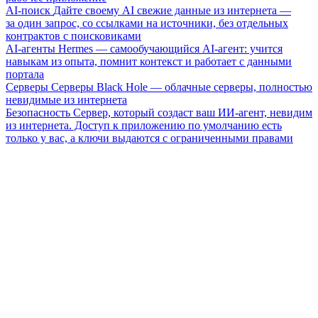
AI-поиск
Дайте своему AI свежие данные из интернета —
за один запрос, со ссылками на источники, без отдельных
контрактов с поисковиками
AI-агенты
Hermes — самообучающийся AI-агент: учится
навыкам из опыта, помнит контекст и работает с данными
портала
Серверы
Серверы Black Hole — облачные серверы, полностью
невидимые из интернета
Безопасность
Сервер, который создаст ваш ИИ-агент, невидим
из интернета. Доступ к приложению по умолчанию есть
только у вас, а ключи выдаются с ограниченными правами