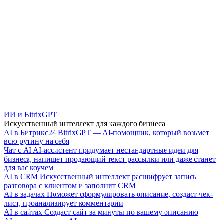
ИИ и BitrixGPT
Искусственный интеллект для каждого бизнеса
AI в Битрикс24
BitrixGPT — AI-помощник, который возьмет
всю рутину на себя
Чат с AI
AI-ассистент придумает нестандартные идеи для
бизнеса, напишет продающий текст рассылки или даже станет
для вас коучем
AI в CRM
Искусственный интеллект расшифрует запись
разговора с клиентом и заполнит CRM
AI в задачах
Поможет сформулировать описание, создаст чек-
лист, проанализирует комментарии
AI в сайтах
Создаст сайт за минуты по вашему описанию