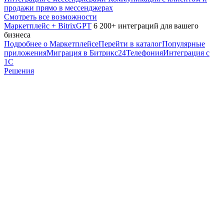
продажи прямо в мессенджерах
Смотреть все возможности
Маркетплейс + BitrixGPT
6 200+ интеграций для вашего
бизнеса
Подробнее о Маркетплейсе
Перейти в каталог
Популярные
приложения
Миграция в Битрикс24
Телефония
Интеграция с
1С
Решения