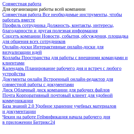
Совместная работа
Для организации работы всей компании
Совместная работа
Все необходимые инструменты, чтобы
работать вместе
Профиль сотрудника
Должность, контакты, интересы,
благодарности и другая полезная информация
Соцсеть компании
Новости, события, обсуждения, площадка
для общения всех сотрудников
Онлайн-доски
Интерактивные онлайн-доски для
визуализации идей
Коллабы
Пространства для работы с внешними командами и
клиентами
Календарь
Планирование рабочего дня и встреч с любого
устройства
Документы онлайн
Встроенный онлайн-редактор для
совместной работы с документами
Диск
Облачный диск компании для рабочих файлов
Почта
Корпоративный почтовый клиент для удобной
коммуникации
База знаний 2.0
Удобное хранение учебных материалов
и документации
Чекин на работе
Геймификация начала рабочего дня
в приложении Битрикс24