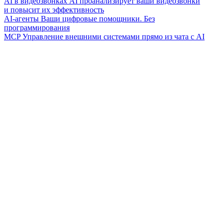
AI в видеозвонках
AI проанализирует ваши видеозвонки
и повысит их эффективность
AI-агенты
Ваши цифровые помощники. Без
программирования
MCP
Управление внешними системами прямо из чата с AI