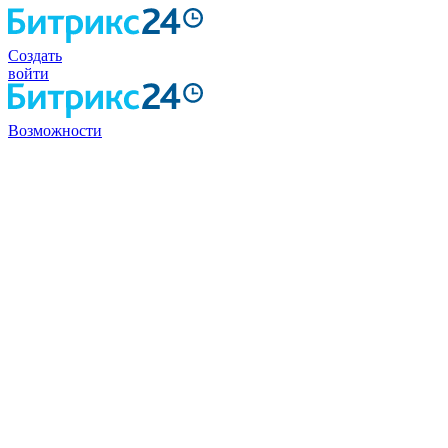
Создать
войти
Возможности