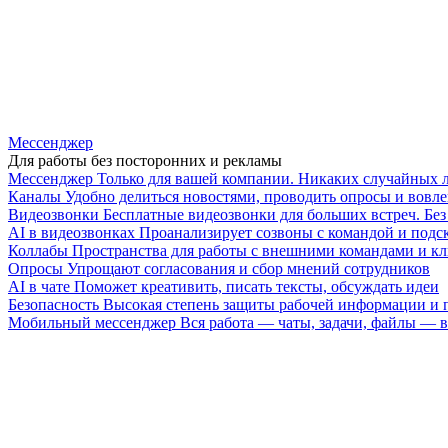
Мессенджер
Для работы без посторонних и рекламы
Мессенджер
Только для вашей компании. Никаких случайных 
Каналы
Удобно делиться новостями, проводить опросы и вовле
Видеозвонки
Бесплатные видеозвонки для больших встреч. Бе
AI в видеозвонках
Проанализирует созвоны с командой и подск
Коллабы
Пространства для работы с внешними командами и к
Опросы
Упрощают согласования и сбор мнений сотрудников
AI в чате
Поможет креативить, писать тексты, обсуждать идеи
Безопасность
Высокая степень защиты рабочей информации и
Мобильный мессенджер
Вся работа — чаты, задачи, файлы —