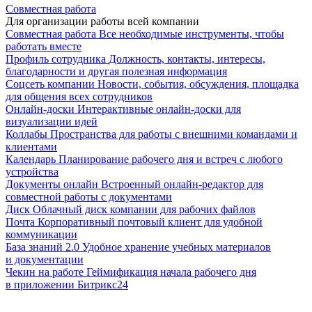
Совместная работа
Для организации работы всей компании
Совместная работа
Все необходимые инструменты, чтобы
работать вместе
Профиль сотрудника
Должность, контакты, интересы,
благодарности и другая полезная информация
Соцсеть компании
Новости, события, обсуждения, площадка
для общения всех сотрудников
Онлайн-доски
Интерактивные онлайн-доски для
визуализации идей
Коллабы
Пространства для работы с внешними командами и
клиентами
Календарь
Планирование рабочего дня и встреч с любого
устройства
Документы онлайн
Встроенный онлайн-редактор для
совместной работы с документами
Диск
Облачный диск компании для рабочих файлов
Почта
Корпоративный почтовый клиент для удобной
коммуникации
База знаний 2.0
Удобное хранение учебных материалов
и документации
Чекин на работе
Геймификация начала рабочего дня
в приложении Битрикс24