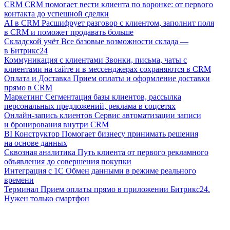
CRM
CRM помогает вести клиента по воронке: от первого
контакта до успешной сделки
AI в CRM
Расшифрует разговор с клиентом, заполнит поля
в CRM и поможет продавать больше
Складской учёт
Все базовые возможности склада —
в Битрикс24
Коммуникация с клиентами
Звонки, письма, чаты с
клиентами на сайте и в мессенджерах сохраняются в CRM
Оплата и Доставка
Прием оплаты и оформление доставки
прямо в CRM
Маркетинг
Сегментация базы клиентов, рассылка
персональных предложений, реклама в соцсетях
Онлайн-запись клиентов
Сервис автоматизации записи
и бронирования внутри CRM
BI Конструктор
Помогает бизнесу принимать решения
на основе данных
Сквозная аналитика
Путь клиента от первого рекламного
объявления до совершения покупки
Интеграция с 1С
Обмен данными в режиме реального
времени
Терминал
Прием оплаты прямо в приложении Битрикс24.
Нужен только смартфон