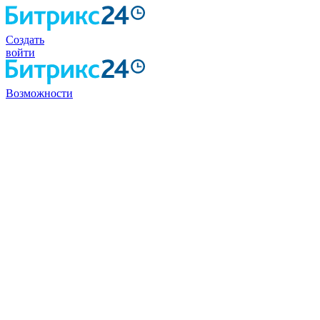
Создать
войти
Возможности