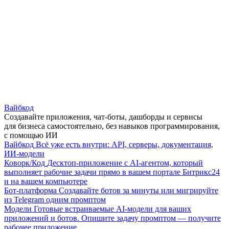
Вайбкод
Создавайте приложения, чат-боты, дашборды и сервисы
для бизнеса самостоятельно, без навыков программирования,
с помощью ИИ
Вайбкод
Всё уже есть внутри: API, серверы, документация,
ИИ-модели
Коворк/Код
Десктоп-приложение с AI-агентом, который
выполняет рабочие задачи прямо в вашем портале Битрикс24
и на вашем компьютере
Бот-платформа
Создавайте ботов за минуты или мигрируйте
из Telegram одним промптом
Модели
Готовые встраиваемые AI-модели для ваших
приложений и ботов. Опишите задачу промптом — получите
рабочее приложение