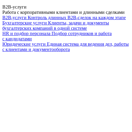
B2B-услуги
Работа с корпоративными клиентами и длинными сделками
B2B-услуги
Контроль длинных B2B-сделок на каждом этапе
Бухгалтерские услуги
Клиенты, задачи и документы
бухгалтерских компаний в одной системе
HR и подбор персонала
Подбор сотрудников и работа
с кандидатами
Юридические услуги
Единая система для ведения дел, работы
с клиентами и документооборота