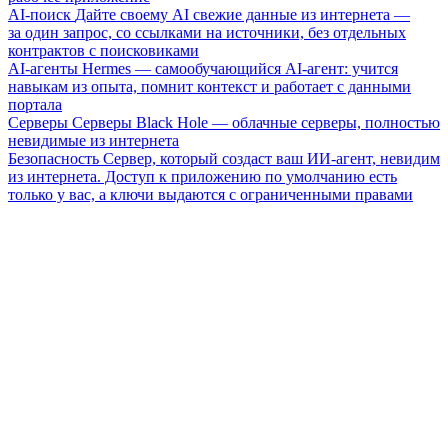
AI-поиск
Дайте своему AI свежие данные из интернета —
за один запрос, со ссылками на источники, без отдельных
контрактов с поисковиками
AI-агенты
Hermes — самообучающийся AI-агент: учится
навыкам из опыта, помнит контекст и работает с данными
портала
Серверы
Серверы Black Hole — облачные серверы, полностью
невидимые из интернета
Безопасность
Сервер, который создаст ваш ИИ-агент, невидим
из интернета. Доступ к приложению по умолчанию есть
только у вас, а ключи выдаются с ограниченными правами