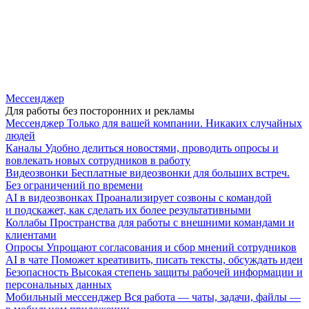
Мессенджер
Для работы без посторонних и рекламы
Мессенджер
Только для вашей компании. Никаких случайных
людей
Каналы
Удобно делиться новостями, проводить опросы и
вовлекать новых сотрудников в работу
Видеозвонки
Бесплатные видеозвонки для больших встреч.
Без ограничений по времени
AI в видеозвонках
Проанализирует созвоны с командой
и подскажет, как сделать их более результативными
Коллабы
Пространства для работы с внешними командами и
клиентами
Опросы
Упрощают согласования и сбор мнений сотрудников
AI в чате
Поможет креативить, писать тексты, обсуждать идеи
Безопасность
Высокая степень защиты рабочей информации и
персональных данных
Мобильный мессенджер
Вся работа — чаты, задачи, файлы —