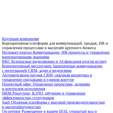
Крупным компаниям
Корпоративная платформа для коммуникаций, продаж, HR и
управления процессами в масштабе крупного бизнеса
Интранет-портал
Коммуникации, HR-процессы и управление
корпоративными знаниями
ВКС
Безопасные видеозвонки и AI-фиксация итогов встреч
Корпоративный мессенджер
Защищенные коммуникации
с интеграцией CRM, задач и видеосвязи
Автоматизация продаж
CRM, сквозная аналитика и
управление продажами в едином контуре
Проектный офис
Управление проектами, задачами
и контролем исполнения
HRM
Рекрутинг, КЭДО, обучение и управление
эффективностью сотрудников
SaaS
Облачная платформа с высокой производительностью
и масштабируемостью
On-premise
Размещение в вашем ЦОД, открытый код и