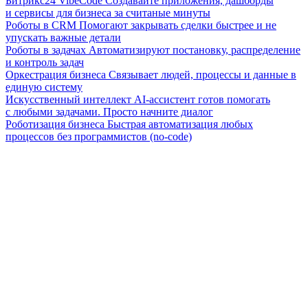
Битрикс24 VibeCode
Создавайте приложения, дашборды
и сервисы для бизнеса за считаные минуты
Роботы в CRM
Помогают закрывать сделки быстрее и не
упускать важные детали
Роботы в задачах
Автоматизируют постановку, распределение
и контроль задач
Оркестрация бизнеса
Связывает людей, процессы и данные в
единую систему
Искусственный интеллект
AI-ассистент готов помогать
с любыми задачами. Просто начните диалог
Роботизация бизнеса
Быстрая автоматизация любых
процессов без программистов (no-code)