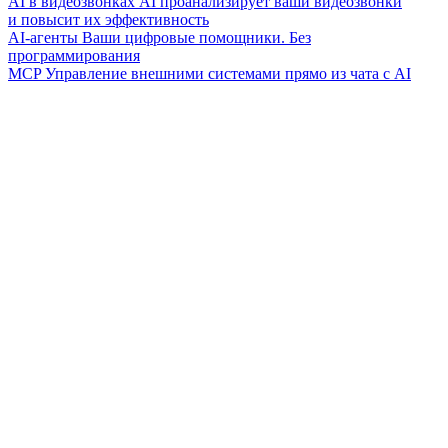
AI в видеозвонках
AI проанализирует ваши видеозвонки
и повысит их эффективность
AI-агенты
Ваши цифровые помощники. Без
программирования
MCP
Управление внешними системами прямо из чата с AI