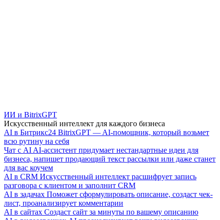
ИИ и BitrixGPT
Искусственный интеллект для каждого бизнеса
AI в Битрикс24
BitrixGPT — AI-помощник, который возьмет
всю рутину на себя
Чат с AI
AI-ассистент придумает нестандартные идеи для
бизнеса, напишет продающий текст рассылки или даже станет
для вас коучем
AI в CRM
Искусственный интеллект расшифрует запись
разговора с клиентом и заполнит CRM
AI в задачах
Поможет сформулировать описание, создаст чек-
лист, проанализирует комментарии
AI в сайтах
Создаст сайт за минуты по вашему описанию