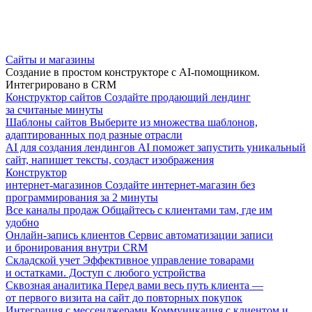
Сайты и магазины
Создание в простом конструкторе с AI-помощником.
Интегрировано в CRM
Конструктор сайтов
Создайте продающий лендинг
за считаные минуты
Шаблоны сайтов
Выберите из множества шаблонов,
адаптированных под разные отрасли
AI для создания лендингов
AI поможет запустить уникальный
сайт, напишет тексты, создаст изображения
Конструктор
интернет-магазинов
Создайте интернет-магазин без
программирования за 2 минуты
Все каналы продаж
Общайтесь с клиентами там, где им
удобно
Онлайн-запись клиентов
Сервис автоматизации записи
и бронирования внутри CRM
Складской учет
Эффективное управление товарами
и остатками. Доступ с любого устройства
Сквозная аналитика
Перед вами весь путь клиента —
от первого визита на сайт до повторных покупок
Интеграция с мессенджерами
Коммуникация с клиентом и