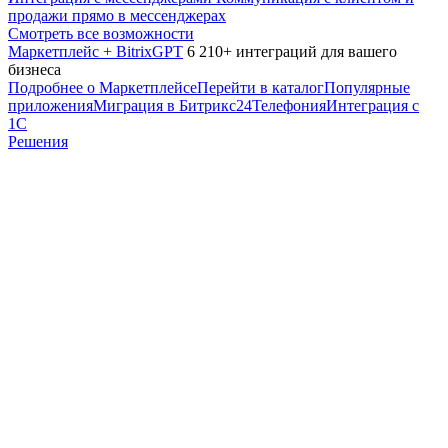
продажи прямо в мессенджерах
Смотреть все возможности
Маркетплейс + BitrixGPT
6 210+ интеграций для вашего
бизнеса
Подробнее о Маркетплейсе
Перейти в каталог
Популярные
приложения
Миграция в Битрикс24
Телефония
Интеграция с
1С
Решения