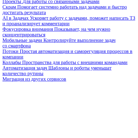
Проекты
Для работы со связанными задачами
Скрам
Помогает системно работать над задачами и быстро
достигать результата
AI в Задачах
Ускоряет работу с задачами, поможет написать ТЗ
и проанализирует комментарии
Фокусировка внимания
Показывает, на чем нужно
сконцентрироваться
Мобильные задачи
Контролируйте выполнение задач
со смартфона
Потоки
Простая автоматизация и саморегуляция процессов в
компании
Коллабы
Пространства для работы с внешними командами
Автоматизация задач
Шаблоны и роботы уменьшат
количество рутины
Миграция из других сервисов