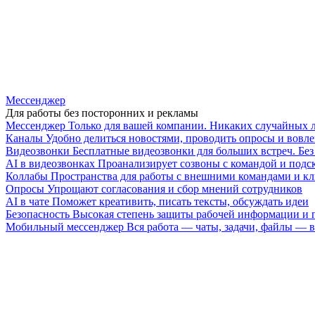
Мессенджер
Для работы без посторонних и рекламы
Мессенджер
Только для вашей компании. Никаких случайных 
Каналы
Удобно делиться новостями, проводить опросы и вовле
Видеозвонки
Бесплатные видеозвонки для больших встреч. Бе
AI в видеозвонках
Проанализирует созвоны с командой и подск
Коллабы
Пространства для работы с внешними командами и к
Опросы
Упрощают согласования и сбор мнений сотрудников
AI в чате
Поможет креативить, писать тексты, обсуждать идеи
Безопасность
Высокая степень защиты рабочей информации и
Мобильный мессенджер
Вся работа — чаты, задачи, файлы —