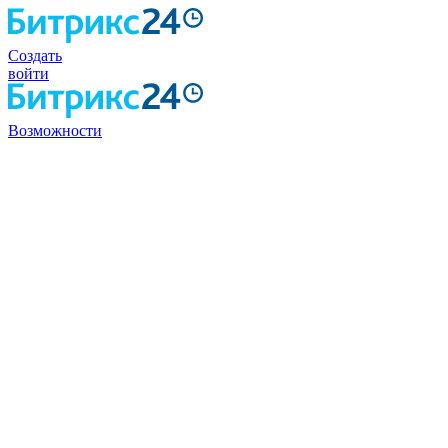
Создать
войти
Возможности