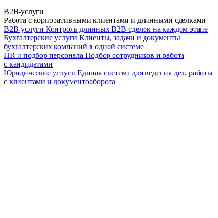
B2B-услуги
Работа с корпоративными клиентами и длинными сделками
B2B-услуги
Контроль длинных B2B-сделок на каждом этапе
Бухгалтерские услуги
Клиенты, задачи и документы
бухгалтерских компаний в одной системе
HR и подбор персонала
Подбор сотрудников и работа
с кандидатами
Юридические услуги
Единая система для ведения дел, работы
с клиентами и документооборота