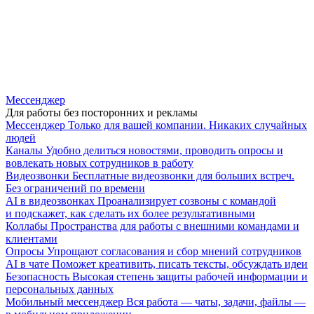
Мессенджер
Для работы без посторонних и рекламы
Мессенджер
Только для вашей компании. Никаких случайных
людей
Каналы
Удобно делиться новостями, проводить опросы и
вовлекать новых сотрудников в работу
Видеозвонки
Бесплатные видеозвонки для больших встреч.
Без ограничений по времени
AI в видеозвонках
Проанализирует созвоны с командой
и подскажет, как сделать их более результативными
Коллабы
Пространства для работы с внешними командами и
клиентами
Опросы
Упрощают согласования и сбор мнений сотрудников
AI в чате
Поможет креативить, писать тексты, обсуждать идеи
Безопасность
Высокая степень защиты рабочей информации и
персональных данных
Мобильный мессенджер
Вся работа — чаты, задачи, файлы —