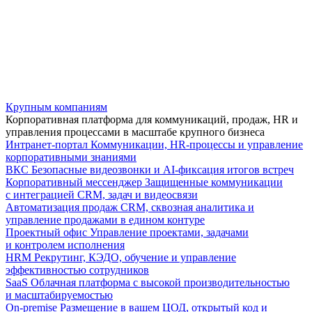
Крупным компаниям
Корпоративная платформа для коммуникаций, продаж, HR и
управления процессами в масштабе крупного бизнеса
Интранет-портал
Коммуникации, HR-процессы и управление
корпоративными знаниями
ВКС
Безопасные видеозвонки и AI-фиксация итогов встреч
Корпоративный мессенджер
Защищенные коммуникации
с интеграцией CRM, задач и видеосвязи
Автоматизация продаж
CRM, сквозная аналитика и
управление продажами в едином контуре
Проектный офис
Управление проектами, задачами
и контролем исполнения
HRM
Рекрутинг, КЭДО, обучение и управление
эффективностью сотрудников
SaaS
Облачная платформа с высокой производительностью
и масштабируемостью
On-premise
Размещение в вашем ЦОД, открытый код и