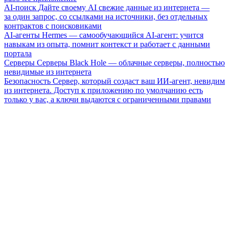
AI-поиск
Дайте своему AI свежие данные из интернета —
за один запрос, со ссылками на источники, без отдельных
контрактов с поисковиками
AI-агенты
Hermes — самообучающийся AI-агент: учится
навыкам из опыта, помнит контекст и работает с данными
портала
Серверы
Серверы Black Hole — облачные серверы, полностью
невидимые из интернета
Безопасность
Сервер, который создаст ваш ИИ-агент, невидим
из интернета. Доступ к приложению по умолчанию есть
только у вас, а ключи выдаются с ограниченными правами