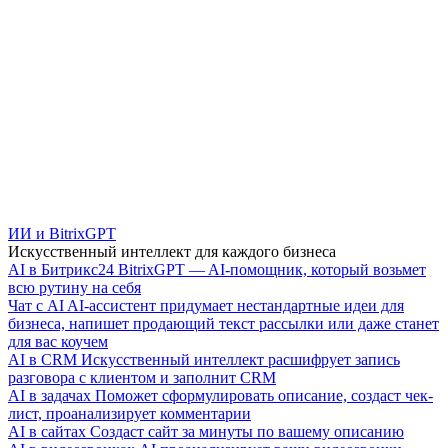
ИИ и BitrixGPT
Искусственный интеллект для каждого бизнеса
AI в Битрикс24
BitrixGPT — AI-помощник, который возьмет
всю рутину на себя
Чат с AI
AI-ассистент придумает нестандартные идеи для
бизнеса, напишет продающий текст рассылки или даже станет
для вас коучем
AI в CRM
Искусственный интеллект расшифрует запись
разговора с клиентом и заполнит CRM
AI в задачах
Поможет сформулировать описание, создаст чек-
лист, проанализирует комментарии
AI в сайтах
Создаст сайт за минуты по вашему описанию