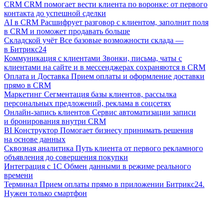
CRM
CRM помогает вести клиента по воронке: от первого
контакта до успешной сделки
AI в CRM
Расшифрует разговор с клиентом, заполнит поля
в CRM и поможет продавать больше
Складской учёт
Все базовые возможности склада —
в Битрикс24
Коммуникация с клиентами
Звонки, письма, чаты с
клиентами на сайте и в мессенджерах сохраняются в CRM
Оплата и Доставка
Прием оплаты и оформление доставки
прямо в CRM
Маркетинг
Сегментация базы клиентов, рассылка
персональных предложений, реклама в соцсетях
Онлайн-запись клиентов
Сервис автоматизации записи
и бронирования внутри CRM
BI Конструктор
Помогает бизнесу принимать решения
на основе данных
Сквозная аналитика
Путь клиента от первого рекламного
объявления до совершения покупки
Интеграция с 1С
Обмен данными в режиме реального
времени
Терминал
Прием оплаты прямо в приложении Битрикс24.
Нужен только смартфон