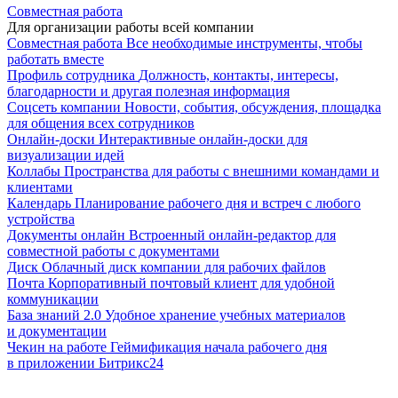
Совместная работа
Для организации работы всей компании
Совместная работа
Все необходимые инструменты, чтобы
работать вместе
Профиль сотрудника
Должность, контакты, интересы,
благодарности и другая полезная информация
Соцсеть компании
Новости, события, обсуждения, площадка
для общения всех сотрудников
Онлайн-доски
Интерактивные онлайн-доски для
визуализации идей
Коллабы
Пространства для работы с внешними командами и
клиентами
Календарь
Планирование рабочего дня и встреч с любого
устройства
Документы онлайн
Встроенный онлайн-редактор для
совместной работы с документами
Диск
Облачный диск компании для рабочих файлов
Почта
Корпоративный почтовый клиент для удобной
коммуникации
База знаний 2.0
Удобное хранение учебных материалов
и документации
Чекин на работе
Геймификация начала рабочего дня
в приложении Битрикс24