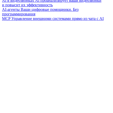
AI в видеозвонках
AI проанализирует ваши видеозвонки
и повысит их эффективность
AI-агенты
Ваши цифровые помощники. Без
программирования
MCP
Управление внешними системами прямо из чата с AI