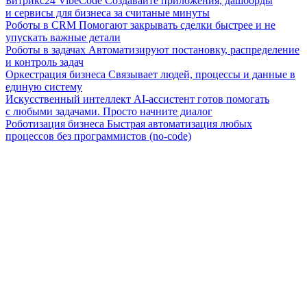
Битрикс24 VibeCode
Создавайте приложения, дашборды
и сервисы для бизнеса за считаные минуты
Роботы в CRM
Помогают закрывать сделки быстрее и не
упускать важные детали
Роботы в задачах
Автоматизируют постановку, распределение
и контроль задач
Оркестрация бизнеса
Связывает людей, процессы и данные в
единую систему
Искусственный интеллект
AI-ассистент готов помогать
с любыми задачами. Просто начните диалог
Роботизация бизнеса
Быстрая автоматизация любых
процессов без программистов (no-code)