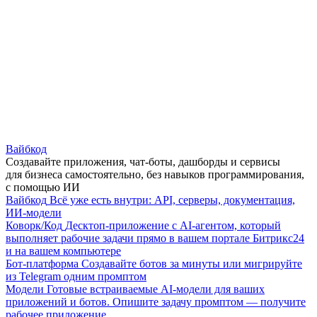
Вайбкод
Создавайте приложения, чат-боты, дашборды и сервисы
для бизнеса самостоятельно, без навыков программирования,
с помощью ИИ
Вайбкод
Всё уже есть внутри: API, серверы, документация,
ИИ-модели
Коворк/Код
Десктоп-приложение с AI-агентом, который
выполняет рабочие задачи прямо в вашем портале Битрикс24
и на вашем компьютере
Бот-платформа
Создавайте ботов за минуты или мигрируйте
из Telegram одним промптом
Модели
Готовые встраиваемые AI-модели для ваших
приложений и ботов. Опишите задачу промптом — получите
рабочее приложение