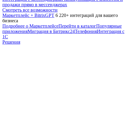
продажи прямо в мессенджерах
Смотреть все возможности
Маркетплейс + BitrixGPT
6 220+ интеграций для вашего
бизнеса
Подробнее о Маркетплейсе
Перейти в каталог
Популярные
приложения
Миграция в Битрикс24
Телефония
Интеграция с
1С
Решения