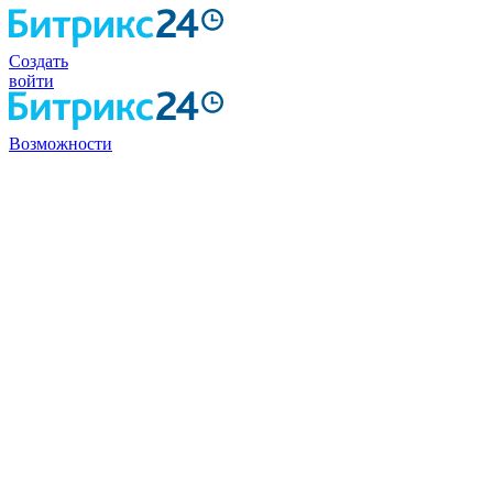
Создать
войти
Возможности