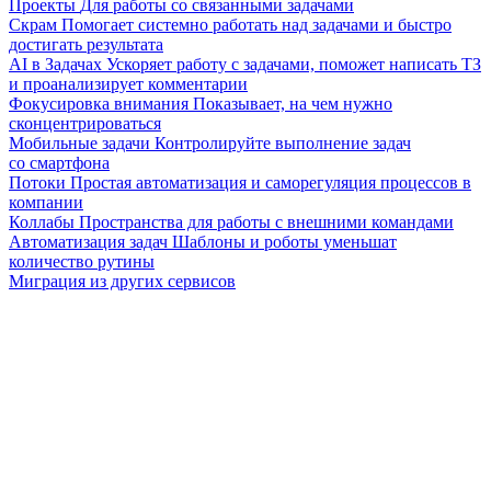
Проекты
Для работы со связанными задачами
Скрам
Помогает системно работать над задачами и быстро
достигать результата
AI в Задачах
Ускоряет работу с задачами, поможет написать ТЗ
и проанализирует комментарии
Фокусировка внимания
Показывает, на чем нужно
сконцентрироваться
Мобильные задачи
Контролируйте выполнение задач
со смартфона
Потоки
Простая автоматизация и саморегуляция процессов в
компании
Коллабы
Пространства для работы с внешними командами
Автоматизация задач
Шаблоны и роботы уменьшат
количество рутины
Миграция из других сервисов