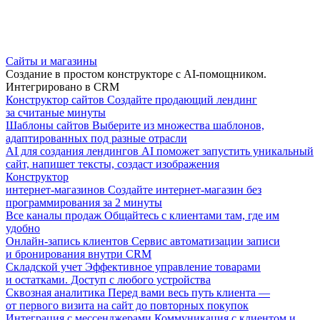
Сайты и магазины
Создание в простом конструкторе с AI-помощником.
Интегрировано в CRM
Конструктор сайтов
Создайте продающий лендинг
за считаные минуты
Шаблоны сайтов
Выберите из множества шаблонов,
адаптированных под разные отрасли
AI для создания лендингов
AI поможет запустить уникальный
сайт, напишет тексты, создаст изображения
Конструктор
интернет-магазинов
Создайте интернет-магазин без
программирования за 2 минуты
Все каналы продаж
Общайтесь с клиентами там, где им
удобно
Онлайн-запись клиентов
Сервис автоматизации записи
и бронирования внутри CRM
Складской учет
Эффективное управление товарами
и остатками. Доступ с любого устройства
Сквозная аналитика
Перед вами весь путь клиента —
от первого визита на сайт до повторных покупок
Интеграция с мессенджерами
Коммуникация с клиентом и