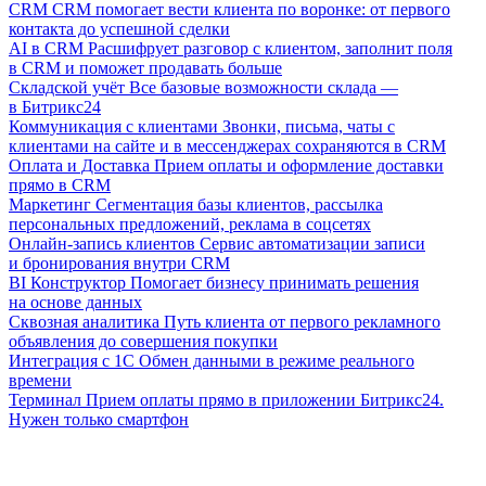
CRM
CRM помогает вести клиента по воронке: от первого
контакта до успешной сделки
AI в CRM
Расшифрует разговор с клиентом, заполнит поля
в CRM и поможет продавать больше
Складской учёт
Все базовые возможности склада —
в Битрикс24
Коммуникация с клиентами
Звонки, письма, чаты с
клиентами на сайте и в мессенджерах сохраняются в CRM
Оплата и Доставка
Прием оплаты и оформление доставки
прямо в CRM
Маркетинг
Сегментация базы клиентов, рассылка
персональных предложений, реклама в соцсетях
Онлайн-запись клиентов
Сервис автоматизации записи
и бронирования внутри CRM
BI Конструктор
Помогает бизнесу принимать решения
на основе данных
Сквозная аналитика
Путь клиента от первого рекламного
объявления до совершения покупки
Интеграция с 1С
Обмен данными в режиме реального
времени
Терминал
Прием оплаты прямо в приложении Битрикс24.
Нужен только смартфон