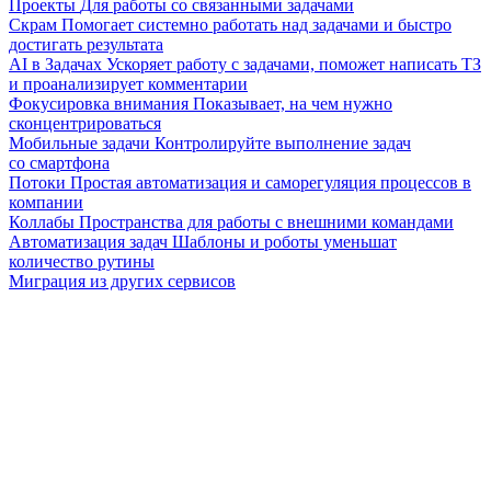
Проекты
Для работы со связанными задачами
Скрам
Помогает системно работать над задачами и быстро
достигать результата
AI в Задачах
Ускоряет работу с задачами, поможет написать ТЗ
и проанализирует комментарии
Фокусировка внимания
Показывает, на чем нужно
сконцентрироваться
Мобильные задачи
Контролируйте выполнение задач
со смартфона
Потоки
Простая автоматизация и саморегуляция процессов в
компании
Коллабы
Пространства для работы с внешними командами
Автоматизация задач
Шаблоны и роботы уменьшат
количество рутины
Миграция из других сервисов