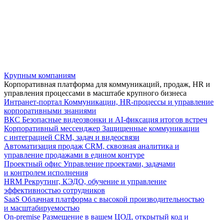
Крупным компаниям
Корпоративная платформа для коммуникаций, продаж, HR и
управления процессами в масштабе крупного бизнеса
Интранет-портал
Коммуникации, HR-процессы и управление
корпоративными знаниями
ВКС
Безопасные видеозвонки и AI-фиксация итогов встреч
Корпоративный мессенджер
Защищенные коммуникации
с интеграцией CRM, задач и видеосвязи
Автоматизация продаж
CRM, сквозная аналитика и
управление продажами в едином контуре
Проектный офис
Управление проектами, задачами
и контролем исполнения
HRM
Рекрутинг, КЭДО, обучение и управление
эффективностью сотрудников
SaaS
Облачная платформа с высокой производительностью
и масштабируемостью
On-premise
Размещение в вашем ЦОД, открытый код и