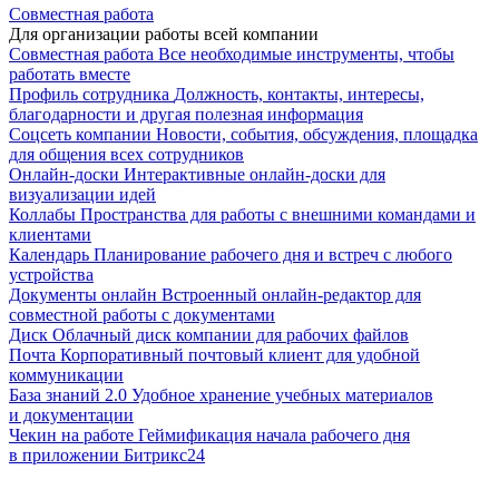
Совместная работа
Для организации работы всей компании
Совместная работа
Все необходимые инструменты, чтобы
работать вместе
Профиль сотрудника
Должность, контакты, интересы,
благодарности и другая полезная информация
Соцсеть компании
Новости, события, обсуждения, площадка
для общения всех сотрудников
Онлайн-доски
Интерактивные онлайн-доски для
визуализации идей
Коллабы
Пространства для работы с внешними командами и
клиентами
Календарь
Планирование рабочего дня и встреч с любого
устройства
Документы онлайн
Встроенный онлайн-редактор для
совместной работы с документами
Диск
Облачный диск компании для рабочих файлов
Почта
Корпоративный почтовый клиент для удобной
коммуникации
База знаний 2.0
Удобное хранение учебных материалов
и документации
Чекин на работе
Геймификация начала рабочего дня
в приложении Битрикс24