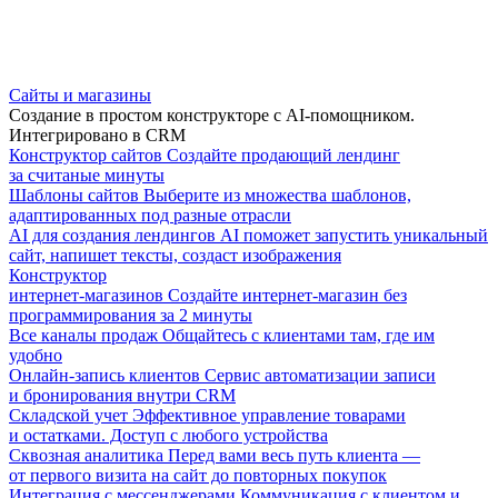
Сайты и магазины
Создание в простом конструкторе с AI-помощником.
Интегрировано в CRM
Конструктор сайтов
Создайте продающий лендинг
за считаные минуты
Шаблоны сайтов
Выберите из множества шаблонов,
адаптированных под разные отрасли
AI для создания лендингов
AI поможет запустить уникальный
сайт, напишет тексты, создаст изображения
Конструктор
интернет-магазинов
Создайте интернет-магазин без
программирования за 2 минуты
Все каналы продаж
Общайтесь с клиентами там, где им
удобно
Онлайн-запись клиентов
Сервис автоматизации записи
и бронирования внутри CRM
Складской учет
Эффективное управление товарами
и остатками. Доступ с любого устройства
Сквозная аналитика
Перед вами весь путь клиента —
от первого визита на сайт до повторных покупок
Интеграция с мессенджерами
Коммуникация с клиентом и