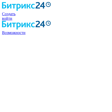
Создать
войти
Возможности