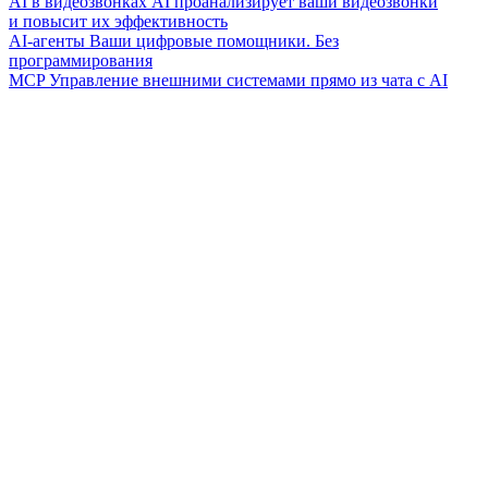
AI в видеозвонках
AI проанализирует ваши видеозвонки
и повысит их эффективность
AI-агенты
Ваши цифровые помощники. Без
программирования
MCP
Управление внешними системами прямо из чата с AI