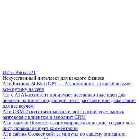
ИИ и BitrixGPT
Искусственный интеллект для каждого бизнеса
AI в Битрикс24
BitrixGPT — AI-помощник, который возьмет
всю рутину на себя
Чат с AI
AI-ассистент придумает нестандартные идеи для
бизнеса, напишет продающий текст рассылки или даже станет
для вас коучем
AI в CRM
Искусственный интеллект расшифрует запись
разговора с клиентом и заполнит CRM
AI в задачах
Поможет сформулировать описание, создаст чек-
лист, проанализирует комментарии
AI в сайтах
Создаст сайт за минуты по вашему описанию