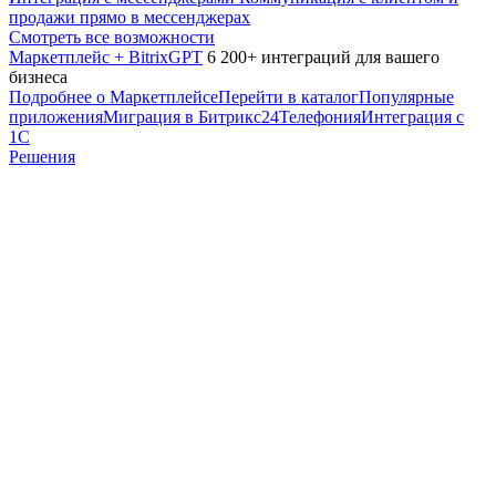
продажи прямо в мессенджерах
Смотреть все возможности
Маркетплейс + BitrixGPT
6 200+ интеграций для вашего
бизнеса
Подробнее о Маркетплейсе
Перейти в каталог
Популярные
приложения
Миграция в Битрикс24
Телефония
Интеграция с
1С
Решения