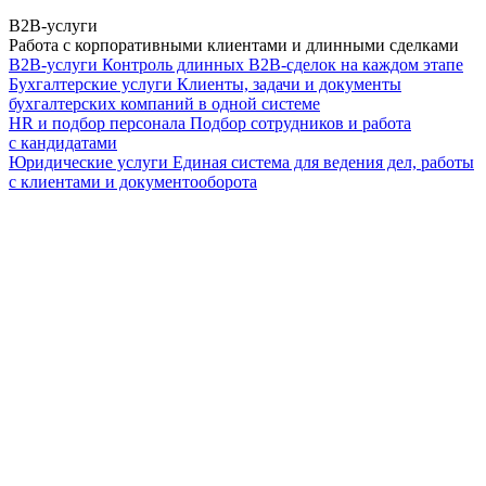
B2B-услуги
Работа с корпоративными клиентами и длинными сделками
B2B-услуги
Контроль длинных B2B-сделок на каждом этапе
Бухгалтерские услуги
Клиенты, задачи и документы
бухгалтерских компаний в одной системе
HR и подбор персонала
Подбор сотрудников и работа
с кандидатами
Юридические услуги
Единая система для ведения дел, работы
с клиентами и документооборота