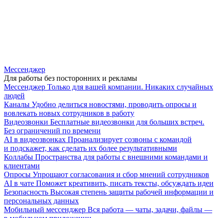
Мессенджер
Для работы без посторонних и рекламы
Мессенджер
Только для вашей компании. Никаких случайных
людей
Каналы
Удобно делиться новостями, проводить опросы и
вовлекать новых сотрудников в работу
Видеозвонки
Бесплатные видеозвонки для больших встреч.
Без ограничений по времени
AI в видеозвонках
Проанализирует созвоны с командой
и подскажет, как сделать их более результативными
Коллабы
Пространства для работы с внешними командами и
клиентами
Опросы
Упрощают согласования и сбор мнений сотрудников
AI в чате
Поможет креативить, писать тексты, обсуждать идеи
Безопасность
Высокая степень защиты рабочей информации и
персональных данных
Мобильный мессенджер
Вся работа — чаты, задачи, файлы —