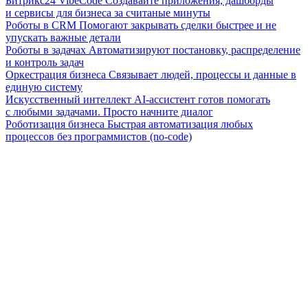
Битрикс24 VibeCode
Создавайте приложения, дашборды
и сервисы для бизнеса за считаные минуты
Роботы в CRM
Помогают закрывать сделки быстрее и не
упускать важные детали
Роботы в задачах
Автоматизируют постановку, распределение
и контроль задач
Оркестрация бизнеса
Связывает людей, процессы и данные в
единую систему
Искусственный интеллект
AI-ассистент готов помогать
с любыми задачами. Просто начните диалог
Роботизация бизнеса
Быстрая автоматизация любых
процессов без программистов (no-code)