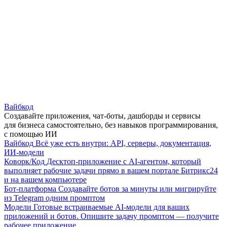
Вайбкод
Создавайте приложения, чат-боты, дашборды и сервисы
для бизнеса самостоятельно, без навыков программирования,
с помощью ИИ
Вайбкод
Всё уже есть внутри: API, серверы, документация,
ИИ-модели
Коворк/Код
Десктоп-приложение с AI-агентом, который
выполняет рабочие задачи прямо в вашем портале Битрикс24
и на вашем компьютере
Бот-платформа
Создавайте ботов за минуты или мигрируйте
из Telegram одним промптом
Модели
Готовые встраиваемые AI-модели для ваших
приложений и ботов. Опишите задачу промптом — получите
рабочее приложение