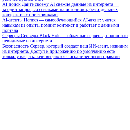
AI-поиск
Дайте своему AI свежие данные из интернета —
за один запрос, со ссылками на источники, без отдельных
контрактов с поисковиками
AI-агенты
Hermes — самообучающийся AI-агент: учится
навыкам из опыта, помнит контекст и работает с данными
портала
Серверы
Серверы Black Hole — облачные серверы, полностью
невидимые из интернета
Безопасность
Сервер, который создаст ваш ИИ-агент, невидим
из интернета. Доступ к приложению по умолчанию есть
только у вас, а ключи выдаются с ограниченными правами