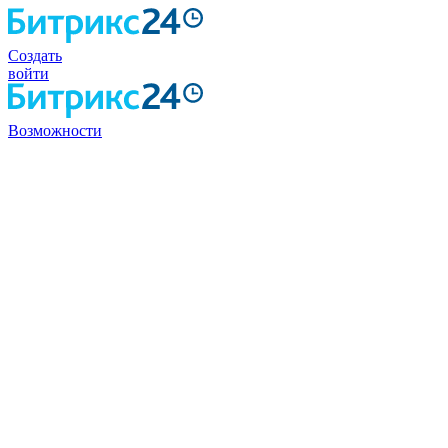
Создать
войти
Возможности