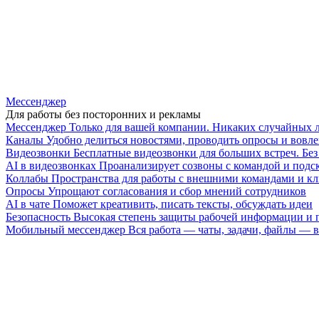
Мессенджер
Для работы без посторонних и рекламы
Мессенджер
Только для вашей компании. Никаких случайных 
Каналы
Удобно делиться новостями, проводить опросы и вовле
Видеозвонки
Бесплатные видеозвонки для больших встреч. Бе
AI в видеозвонках
Проанализирует созвоны с командой и подск
Коллабы
Пространства для работы с внешними командами и к
Опросы
Упрощают согласования и сбор мнений сотрудников
AI в чате
Поможет креативить, писать тексты, обсуждать идеи
Безопасность
Высокая степень защиты рабочей информации и
Мобильный мессенджер
Вся работа — чаты, задачи, файлы —