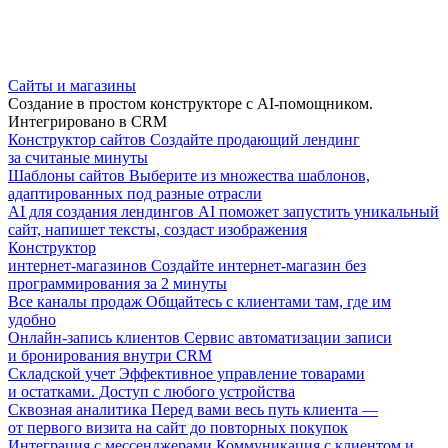
Сайты и магазины
Создание в простом конструкторе с AI-помощником.
Интегрировано в CRM
Конструктор сайтов
Создайте продающий лендинг
за считаные минуты
Шаблоны сайтов
Выберите из множества шаблонов,
адаптированных под разные отрасли
AI для создания лендингов
AI поможет запустить уникальный
сайт, напишет тексты, создаст изображения
Конструктор
интернет-магазинов
Создайте интернет-магазин без
программирования за 2 минуты
Все каналы продаж
Общайтесь с клиентами там, где им
удобно
Онлайн-запись клиентов
Сервис автоматизации записи
и бронирования внутри CRM
Складской учет
Эффективное управление товарами
и остатками. Доступ с любого устройства
Сквозная аналитика
Перед вами весь путь клиента —
от первого визита на сайт до повторных покупок
Интеграция с мессенджерами
Коммуникация с клиентом и