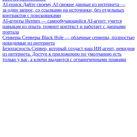
AI-поиск
Дайте своему AI свежие данные из интернета —
за один запрос, со ссылками на источники, без отдельных
контрактов с поисковиками
AI-агенты
Hermes — самообучающийся AI-агент: учится
навыкам из опыта, помнит контекст и работает с данными
портала
Серверы
Серверы Black Hole — облачные серверы, полностью
невидимые из интернета
Безопасность
Сервер, который создаст ваш ИИ-агент, невидим
из интернета. Доступ к приложению по умолчанию есть
только у вас, а ключи выдаются с ограниченными правами