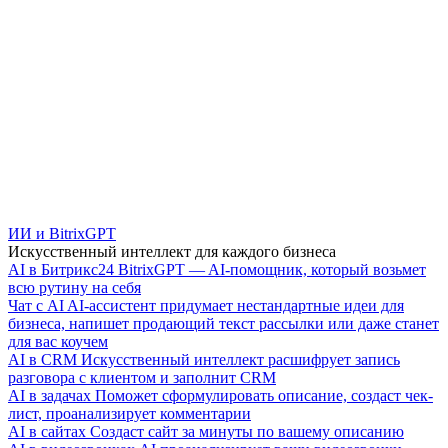
ИИ и BitrixGPT
Искусственный интеллект для каждого бизнеса
AI в Битрикс24
BitrixGPT — AI-помощник, который возьмет
всю рутину на себя
Чат с AI
AI-ассистент придумает нестандартные идеи для
бизнеса, напишет продающий текст рассылки или даже станет
для вас коучем
AI в CRM
Искусственный интеллект расшифрует запись
разговора с клиентом и заполнит CRM
AI в задачах
Поможет сформулировать описание, создаст чек-
лист, проанализирует комментарии
AI в сайтах
Создаст сайт за минуты по вашему описанию