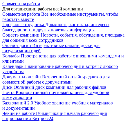
Совместная работа
Для организации работы всей компании
Совместная работа
Все необходимые инструменты, чтобы
работать вместе
Профиль сотрудника
Должность, контакты, интересы,
благодарности и другая полезная информация
Соцсеть компании
Новости, события, обсуждения, площадка
для общения всех сотрудников
Онлайн-доски
Интерактивные онлайн-доски для
визуализации идей
Коллабы
Пространства для работы с внешними командами и
клиентами
Календарь
Планирование рабочего дня и встреч с любого
устройства
Документы онлайн
Встроенный онлайн-редактор для
совместной работы с документами
Диск
Облачный диск компании для рабочих файлов
Почта
Корпоративный почтовый клиент для удобной
коммуникации
База знаний 2.0
Удобное хранение учебных материалов
и документации
Чекин на работе
Геймификация начала рабочего дня
в приложении Битрикс24