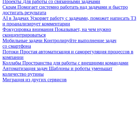
Проекты
Для работы со связанными задачами
Скрам
Помогает системно работать над задачами и быстро
достигать результата
AI в Задачах
Ускоряет работу с задачами, поможет написать ТЗ
и проанализирует комментарии
Фокусировка внимания
Показывает, на чем нужно
сконцентрироваться
Мобильные задачи
Контролируйте выполнение задач
со смартфона
Потоки
Простая автоматизация и саморегуляция процессов в
компании
Коллабы
Пространства для работы с внешними командами
Автоматизация задач
Шаблоны и роботы уменьшат
количество рутины
Миграция из других сервисов