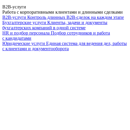
B2B-услуги
Работа с корпоративными клиентами и длинными сделками
B2B-услуги
Контроль длинных B2B-сделок на каждом этапе
Бухгалтерские услуги
Клиенты, задачи и документы
бухгалтерских компаний в одной системе
HR и подбор персонала
Подбор сотрудников и работа
с кандидатами
Юридические услуги
Единая система для ведения дел, работы
с клиентами и документооборота