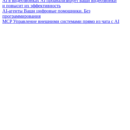
AI в видеозвонках
AI проанализирует ваши видеозвонки
и повысит их эффективность
AI-агенты
Ваши цифровые помощники. Без
программирования
MCP
Управление внешними системами прямо из чата с AI