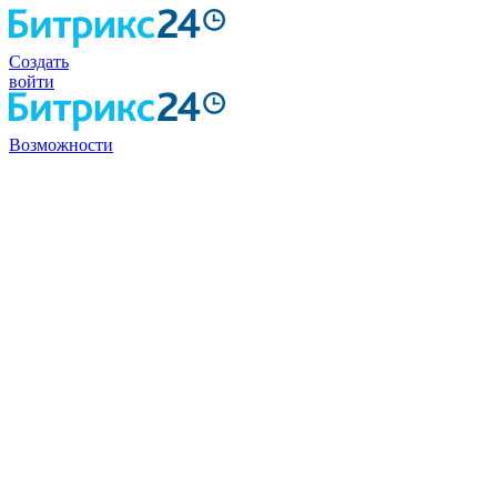
Создать
войти
Возможности