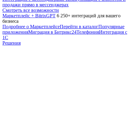
продажи прямо в мессенджерах
Смотреть все возможности
Маркетплейс + BitrixGPT
6 250+ интеграций для вашего
бизнеса
Подробнее о Маркетплейсе
Перейти в каталог
Популярные
приложения
Миграция в Битрикс24
Телефония
Интеграция с
1С
Решения