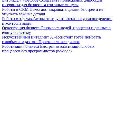
Битрикс24 VibeCode
Создавайте приложения, дашборды
и сервисы для бизнеса за считаные минуты
Роботы в CRM
Помогают закрывать сделки быстрее и не
упускать важные детали
Роботы в задачах
Автоматизируют постановку, распределение
и контроль задач
Оркестрация бизнеса
Связывает людей, процессы и данные в
единую систему
Искусственный интеллект
AI-ассистент готов помогать
с любыми задачами. Просто начните диалог
Роботизация бизнеса
Быстрая автоматизация любых
процессов без программистов (no-code)