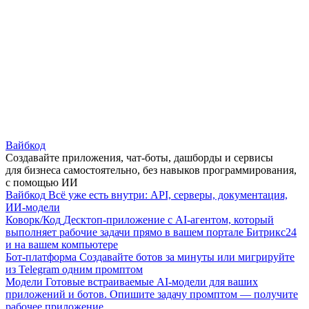
Вайбкод
Создавайте приложения, чат-боты, дашборды и сервисы
для бизнеса самостоятельно, без навыков программирования,
с помощью ИИ
Вайбкод
Всё уже есть внутри: API, серверы, документация,
ИИ-модели
Коворк/Код
Десктоп-приложение с AI-агентом, который
выполняет рабочие задачи прямо в вашем портале Битрикс24
и на вашем компьютере
Бот-платформа
Создавайте ботов за минуты или мигрируйте
из Telegram одним промптом
Модели
Готовые встраиваемые AI-модели для ваших
приложений и ботов. Опишите задачу промптом — получите
рабочее приложение