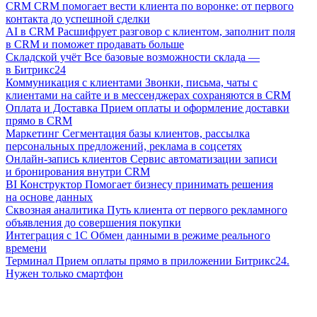
CRM
CRM помогает вести клиента по воронке: от первого
контакта до успешной сделки
AI в CRM
Расшифрует разговор с клиентом, заполнит поля
в CRM и поможет продавать больше
Складской учёт
Все базовые возможности склада —
в Битрикс24
Коммуникация с клиентами
Звонки, письма, чаты с
клиентами на сайте и в мессенджерах сохраняются в CRM
Оплата и Доставка
Прием оплаты и оформление доставки
прямо в CRM
Маркетинг
Сегментация базы клиентов, рассылка
персональных предложений, реклама в соцсетях
Онлайн-запись клиентов
Сервис автоматизации записи
и бронирования внутри CRM
BI Конструктор
Помогает бизнесу принимать решения
на основе данных
Сквозная аналитика
Путь клиента от первого рекламного
объявления до совершения покупки
Интеграция с 1С
Обмен данными в режиме реального
времени
Терминал
Прием оплаты прямо в приложении Битрикс24.
Нужен только смартфон