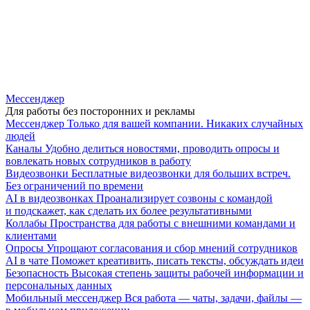
Мессенджер
Для работы без посторонних и рекламы
Мессенджер
Только для вашей компании. Никаких случайных
людей
Каналы
Удобно делиться новостями, проводить опросы и
вовлекать новых сотрудников в работу
Видеозвонки
Бесплатные видеозвонки для больших встреч.
Без ограничений по времени
AI в видеозвонках
Проанализирует созвоны с командой
и подскажет, как сделать их более результативными
Коллабы
Пространства для работы с внешними командами и
клиентами
Опросы
Упрощают согласования и сбор мнений сотрудников
AI в чате
Поможет креативить, писать тексты, обсуждать идеи
Безопасность
Высокая степень защиты рабочей информации и
персональных данных
Мобильный мессенджер
Вся работа — чаты, задачи, файлы —