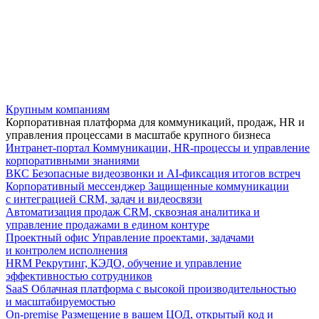
Крупным компаниям
Корпоративная платформа для коммуникаций, продаж, HR и
управления процессами в масштабе крупного бизнеса
Интранет-портал
Коммуникации, HR-процессы и управление
корпоративными знаниями
ВКС
Безопасные видеозвонки и AI-фиксация итогов встреч
Корпоративный мессенджер
Защищенные коммуникации
с интеграцией CRM, задач и видеосвязи
Автоматизация продаж
CRM, сквозная аналитика и
управление продажами в едином контуре
Проектный офис
Управление проектами, задачами
и контролем исполнения
HRM
Рекрутинг, КЭДО, обучение и управление
эффективностью сотрудников
SaaS
Облачная платформа с высокой производительностью
и масштабируемостью
On-premise
Размещение в вашем ЦОД, открытый код и