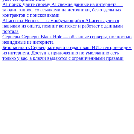
AI-поиск
Дайте своему AI свежие данные из интернета —
за один запрос, со ссылками на источники, без отдельных
контрактов с поисковиками
AI-агенты
Hermes — самообучающийся AI-агент: учится
навыкам из опыта, помнит контекст и работает с данными
портала
Серверы
Серверы Black Hole — облачные серверы, полностью
невидимые из интернета
Безопасность
Сервер, который создаст ваш ИИ-агент, невидим
из интернета. Доступ к приложению по умолчанию есть
только у вас, а ключи выдаются с ограниченными правами