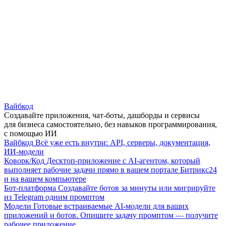
Вайбкод
Создавайте приложения, чат-боты, дашборды и сервисы
для бизнеса самостоятельно, без навыков программирования,
с помощью ИИ
Вайбкод
Всё уже есть внутри: API, серверы, документация,
ИИ-модели
Коворк/Код
Десктоп-приложение с AI-агентом, который
выполняет рабочие задачи прямо в вашем портале Битрикс24
и на вашем компьютере
Бот-платформа
Создавайте ботов за минуты или мигрируйте
из Telegram одним промптом
Модели
Готовые встраиваемые AI-модели для ваших
приложений и ботов. Опишите задачу промптом — получите
рабочее приложение