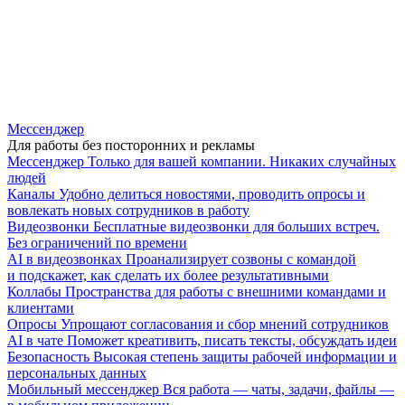
Мессенджер
Для работы без посторонних и рекламы
Мессенджер
Только для вашей компании. Никаких случайных
людей
Каналы
Удобно делиться новостями, проводить опросы и
вовлекать новых сотрудников в работу
Видеозвонки
Бесплатные видеозвонки для больших встреч.
Без ограничений по времени
AI в видеозвонках
Проанализирует созвоны с командой
и подскажет, как сделать их более результативными
Коллабы
Пространства для работы с внешними командами и
клиентами
Опросы
Упрощают согласования и сбор мнений сотрудников
AI в чате
Поможет креативить, писать тексты, обсуждать идеи
Безопасность
Высокая степень защиты рабочей информации и
персональных данных
Мобильный мессенджер
Вся работа — чаты, задачи, файлы —