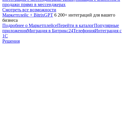
продажи прямо в мессенджерах
Смотреть все возможности
Маркетплейс + BitrixGPT
6 200+ интеграций для вашего
бизнеса
Подробнее о Маркетплейсе
Перейти в каталог
Популярные
приложения
Миграция в Битрикс24
Телефония
Интеграция с
1С
Решения