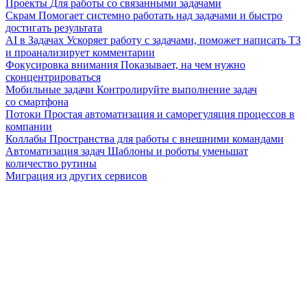
Проекты
Для работы со связанными задачами
Скрам
Помогает системно работать над задачами и быстро
достигать результата
AI в Задачах
Ускоряет работу с задачами, поможет написать ТЗ
и проанализирует комментарии
Фокусировка внимания
Показывает, на чем нужно
сконцентрироваться
Мобильные задачи
Контролируйте выполнение задач
со смартфона
Потоки
Простая автоматизация и саморегуляция процессов в
компании
Коллабы
Пространства для работы с внешними командами
Автоматизация задач
Шаблоны и роботы уменьшат
количество рутины
Миграция из других сервисов