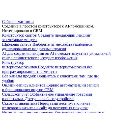
Сайты и магазины
Создание в простом конструкторе с AI-помощником.
Интегрировано в CRM
Конструктор сайтов
Создайте продающий лендинг
за считаные минуты
Шаблоны сайтов
Выберите из множества шаблонов,
адаптированных под разные отрасли
AI для создания лендингов
AI поможет запустить уникальный
сайт, напишет тексты, создаст изображения
Конструктор
интернет-магазинов
Создайте интернет-магазин без
программирования за 2 минуты
Все каналы продаж
Общайтесь с клиентами там, где им
удобно
Онлайн-запись клиентов
Сервис автоматизации записи
и бронирования внутри CRM
Складской учет
Эффективное управление товарами
и остатками. Доступ с любого устройства
Сквозная аналитика
Перед вами весь путь клиента —
от первого визита на сайт до повторных покупок
Интеграция с мессенджерами
Коммуникация с клиентом и