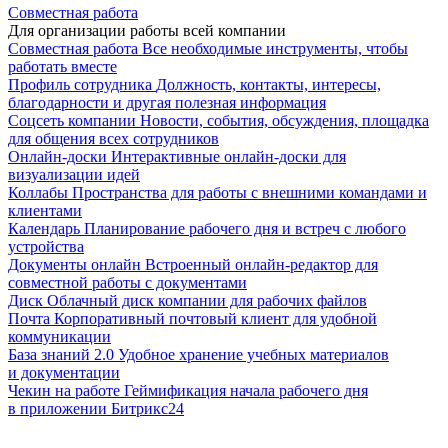
Совместная работа
Для организации работы всей компании
Совместная работа
Все необходимые инструменты, чтобы
работать вместе
Профиль сотрудника
Должность, контакты, интересы,
благодарности и другая полезная информация
Соцсеть компании
Новости, события, обсуждения, площадка
для общения всех сотрудников
Онлайн-доски
Интерактивные онлайн-доски для
визуализации идей
Коллабы
Пространства для работы с внешними командами и
клиентами
Календарь
Планирование рабочего дня и встреч с любого
устройства
Документы онлайн
Встроенный онлайн-редактор для
совместной работы с документами
Диск
Облачный диск компании для рабочих файлов
Почта
Корпоративный почтовый клиент для удобной
коммуникации
База знаний 2.0
Удобное хранение учебных материалов
и документации
Чекин на работе
Геймификация начала рабочего дня
в приложении Битрикс24