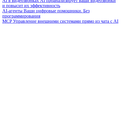
AI в видеозвонках
AI проанализирует ваши видеозвонки
и повысит их эффективность
AI-агенты
Ваши цифровые помощники. Без
программирования
MCP
Управление внешними системами прямо из чата с AI