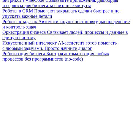
Битрикс24 VibeCode
Создавайте приложения, дашборды
и сервисы для бизнеса за считаные минуты
Роботы в CRM
Помогают закрывать сделки быстрее и не
упускать важные детали
Роботы в задачах
Автоматизируют постановку, распределение
и контроль задач
Оркестрация бизнеса
Связывает людей, процессы и данные в
единую систему
Искусственный интеллект
AI-ассистент готов помогать
с любыми задачами. Просто начните диалог
Роботизация бизнеса
Быстрая автоматизация любых
процессов без программистов (no-code)