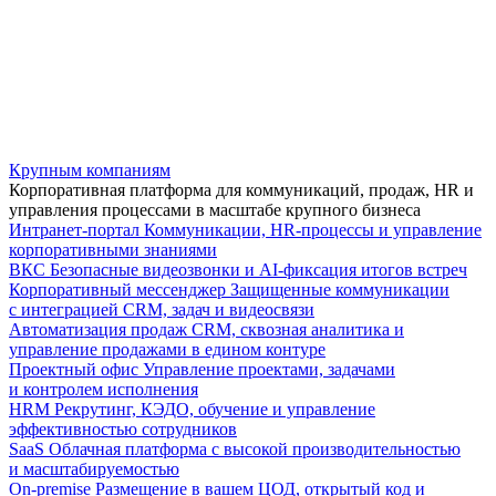
Крупным компаниям
Корпоративная платформа для коммуникаций, продаж, HR и
управления процессами в масштабе крупного бизнеса
Интранет-портал
Коммуникации, HR-процессы и управление
корпоративными знаниями
ВКС
Безопасные видеозвонки и AI-фиксация итогов встреч
Корпоративный мессенджер
Защищенные коммуникации
с интеграцией CRM, задач и видеосвязи
Автоматизация продаж
CRM, сквозная аналитика и
управление продажами в едином контуре
Проектный офис
Управление проектами, задачами
и контролем исполнения
HRM
Рекрутинг, КЭДО, обучение и управление
эффективностью сотрудников
SaaS
Облачная платформа с высокой производительностью
и масштабируемостью
On-premise
Размещение в вашем ЦОД, открытый код и