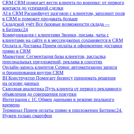
CRM
CRM помогает вести клиента по воронке: от первого
контакта до успешной сделки
AI в CRM
Расшифрует разговор с клиентом, заполнит поля
в CRM и поможет продавать больше
Складской учёт
Все базовые возможности склада —
в Битрикс24
Коммуникация с клиентами
Звонки, письма, чаты с
клиентами на сайте и в мессенджерах сохраняются в CRM
Оплата и Доставка
Прием оплаты и оформление доставки
прямо в CRM
Маркетинг
Сегментация базы клиентов, рассылка
персональных предложений, реклама в соцсетях
Онлайн-запись клиентов
Сервис автоматизации записи
и бронирования внутри CRM
BI Конструктор
Помогает бизнесу принимать решения
на основе данных
Сквозная аналитика
Путь клиента от первого рекламного
объявления до совершения покупки
Интеграция с 1С
Обмен данными в режиме реального
времени
Терминал
Прием оплаты прямо в приложении Битрикс24.
Нужен только смартфон