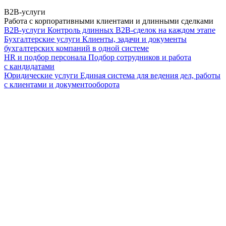
B2B-услуги
Работа с корпоративными клиентами и длинными сделками
B2B-услуги
Контроль длинных B2B-сделок на каждом этапе
Бухгалтерские услуги
Клиенты, задачи и документы
бухгалтерских компаний в одной системе
HR и подбор персонала
Подбор сотрудников и работа
с кандидатами
Юридические услуги
Единая система для ведения дел, работы
с клиентами и документооборота