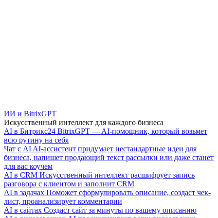
ИИ и BitrixGPT
Искусственный интеллект для каждого бизнеса
AI в Битрикс24
BitrixGPT — AI-помощник, который возьмет
всю рутину на себя
Чат с AI
AI-ассистент придумает нестандартные идеи для
бизнеса, напишет продающий текст рассылки или даже станет
для вас коучем
AI в CRM
Искусственный интеллект расшифрует запись
разговора с клиентом и заполнит CRM
AI в задачах
Поможет сформулировать описание, создаст чек-
лист, проанализирует комментарии
AI в сайтах
Создаст сайт за минуты по вашему описанию