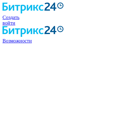
Создать
войти
Возможности