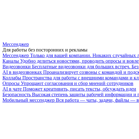
Мессенджер
Для работы без посторонних и рекламы
Мессенджер
Только для вашей компании. Никаких случайных 
Каналы
Удобно делиться новостями, проводить опросы и вовле
Видеозвонки
Бесплатные видеозвонки для больших встреч. Бе
AI в видеозвонках
Проанализирует созвоны с командой и подск
Коллабы
Пространства для работы с внешними командами и к
Опросы
Упрощают согласования и сбор мнений сотрудников
AI в чате
Поможет креативить, писать тексты, обсуждать идеи
Безопасность
Высокая степень защиты рабочей информации и
Мобильный мессенджер
Вся работа — чаты, задачи, файлы —