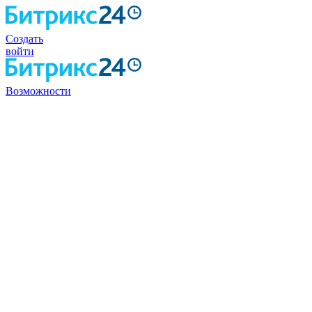
Создать
войти
Возможности