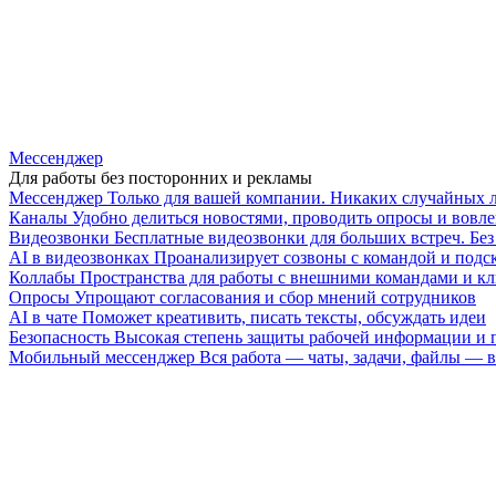
Мессенджер
Для работы без посторонних и рекламы
Мессенджер
Только для вашей компании. Никаких случайных 
Каналы
Удобно делиться новостями, проводить опросы и вовле
Видеозвонки
Бесплатные видеозвонки для больших встреч. Бе
AI в видеозвонках
Проанализирует созвоны с командой и подск
Коллабы
Пространства для работы с внешними командами и к
Опросы
Упрощают согласования и сбор мнений сотрудников
AI в чате
Поможет креативить, писать тексты, обсуждать идеи
Безопасность
Высокая степень защиты рабочей информации и
Мобильный мессенджер
Вся работа — чаты, задачи, файлы —