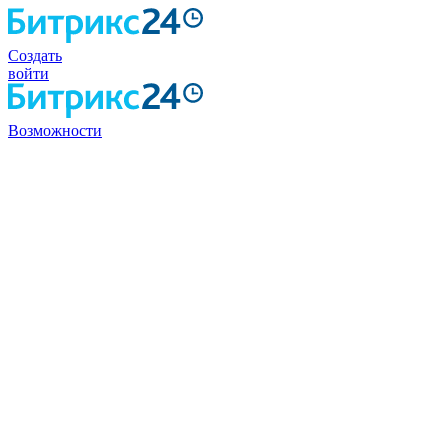
Создать
войти
Возможности