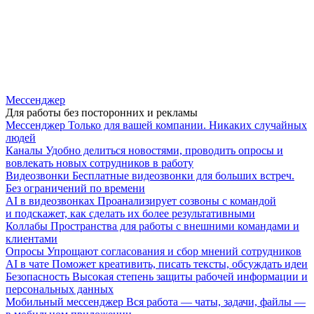
Мессенджер
Для работы без посторонних и рекламы
Мессенджер
Только для вашей компании. Никаких случайных
людей
Каналы
Удобно делиться новостями, проводить опросы и
вовлекать новых сотрудников в работу
Видеозвонки
Бесплатные видеозвонки для больших встреч.
Без ограничений по времени
AI в видеозвонках
Проанализирует созвоны с командой
и подскажет, как сделать их более результативными
Коллабы
Пространства для работы с внешними командами и
клиентами
Опросы
Упрощают согласования и сбор мнений сотрудников
AI в чате
Поможет креативить, писать тексты, обсуждать идеи
Безопасность
Высокая степень защиты рабочей информации и
персональных данных
Мобильный мессенджер
Вся работа — чаты, задачи, файлы —