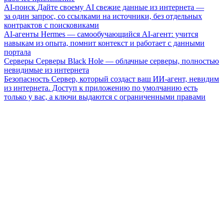
AI-поиск
Дайте своему AI свежие данные из интернета —
за один запрос, со ссылками на источники, без отдельных
контрактов с поисковиками
AI-агенты
Hermes — самообучающийся AI-агент: учится
навыкам из опыта, помнит контекст и работает с данными
портала
Серверы
Серверы Black Hole — облачные серверы, полностью
невидимые из интернета
Безопасность
Сервер, который создаст ваш ИИ-агент, невидим
из интернета. Доступ к приложению по умолчанию есть
только у вас, а ключи выдаются с ограниченными правами