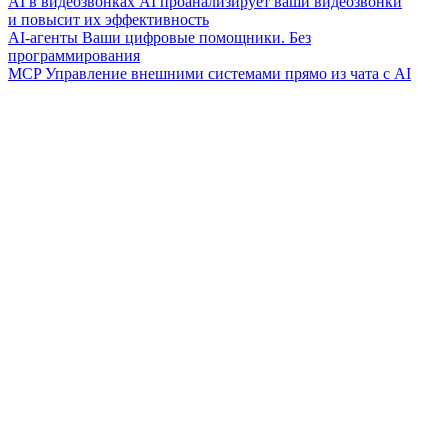
AI в видеозвонках
AI проанализирует ваши видеозвонки
и повысит их эффективность
AI-агенты
Ваши цифровые помощники. Без
программирования
MCP
Управление внешними системами прямо из чата с AI