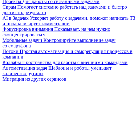
Проекты
Для работы со связанными задачами
Скрам
Помогает системно работать над задачами и быстро
достигать результата
AI в Задачах
Ускоряет работу с задачами, поможет написать ТЗ
и проанализирует комментарии
Фокусировка внимания
Показывает, на чем нужно
сконцентрироваться
Мобильные задачи
Контролируйте выполнение задач
со смартфона
Потоки
Простая автоматизация и саморегуляция процессов в
компании
Коллабы
Пространства для работы с внешними командами
Автоматизация задач
Шаблоны и роботы уменьшат
количество рутины
Миграция из других сервисов