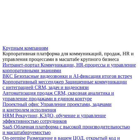
Крупным компаниям
Корпоративная платформа для коммуникаций, продаж, HR и
управления процессами в масштабе крупного бизнеса
Интранет-портал
Коммуникации, HR-процессы и управление
корпоративными знаниями
ВКС
Безопасные видеозвонки и AI-фиксация итогов встреч
Корпоративный мессенджер
Защищенные коммуникации
с интеграцией CRM, задач и видеосвязи
Автоматизация продаж
CRM, сквозная аналитика и
управление продажами в едином контуре
Проектный офис
Управление проектами, задачами
и контролем исполнения
HRM
Рекрутинг, КЭДО, обучение и управление
эффективностью сотрудников
SaaS
Облачная платформа с высокой производительностью
и масштабируемостью
On-premise
Размещение в вашем ЦОД, открытый код и