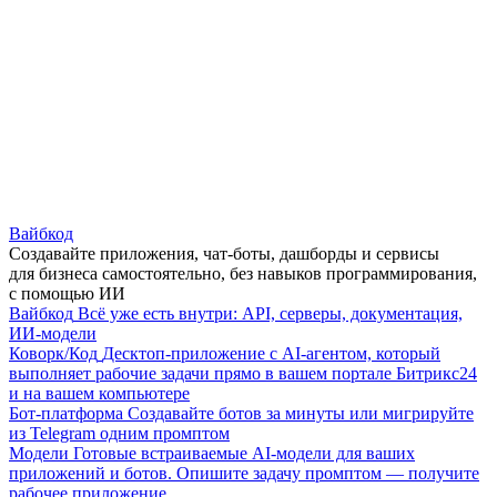
Вайбкод
Создавайте приложения, чат-боты, дашборды и сервисы
для бизнеса самостоятельно, без навыков программирования,
с помощью ИИ
Вайбкод
Всё уже есть внутри: API, серверы, документация,
ИИ-модели
Коворк/Код
Десктоп-приложение с AI-агентом, который
выполняет рабочие задачи прямо в вашем портале Битрикс24
и на вашем компьютере
Бот-платформа
Создавайте ботов за минуты или мигрируйте
из Telegram одним промптом
Модели
Готовые встраиваемые AI-модели для ваших
приложений и ботов. Опишите задачу промптом — получите
рабочее приложение