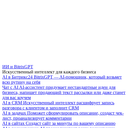
ИИ и BitrixGPT
Искусственный интеллект для каждого бизнеса
AI в Битрикс24
BitrixGPT — AI-помощник, который возьмет
всю рутину на себя
Чат с AI
AI-ассистент придумает нестандартные идеи для
бизнеса, напишет продающий текст рассылки или даже станет
для вас коучем
AI в CRM
Искусственный интеллект расшифрует запись
разговора с клиентом и заполнит CRM
AI в задачах
Поможет сформулировать описание, создаст чек-
лист, проанализирует комментарии
AI в сайтах
Создаст сайт за минуты по вашему описанию