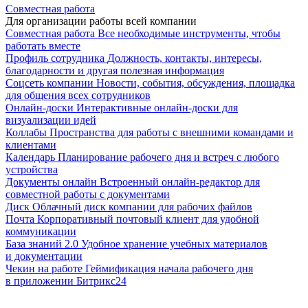
Совместная работа
Для организации работы всей компании
Совместная работа
Все необходимые инструменты, чтобы
работать вместе
Профиль сотрудника
Должность, контакты, интересы,
благодарности и другая полезная информация
Соцсеть компании
Новости, события, обсуждения, площадка
для общения всех сотрудников
Онлайн-доски
Интерактивные онлайн-доски для
визуализации идей
Коллабы
Пространства для работы с внешними командами и
клиентами
Календарь
Планирование рабочего дня и встреч с любого
устройства
Документы онлайн
Встроенный онлайн-редактор для
совместной работы с документами
Диск
Облачный диск компании для рабочих файлов
Почта
Корпоративный почтовый клиент для удобной
коммуникации
База знаний 2.0
Удобное хранение учебных материалов
и документации
Чекин на работе
Геймификация начала рабочего дня
в приложении Битрикс24