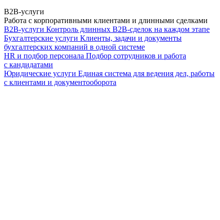
B2B-услуги
Работа с корпоративными клиентами и длинными сделками
B2B-услуги
Контроль длинных B2B-сделок на каждом этапе
Бухгалтерские услуги
Клиенты, задачи и документы
бухгалтерских компаний в одной системе
HR и подбор персонала
Подбор сотрудников и работа
с кандидатами
Юридические услуги
Единая система для ведения дел, работы
с клиентами и документооборота