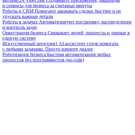
Битрикс24 VibeCode
Создавайте приложения, дашборды
и сервисы для бизнеса за считаные минуты
Роботы в CRM
Помогают закрывать сделки быстрее и не
упускать важные детали
Роботы в задачах
Автоматизируют постановку, распределение
и контроль задач
Оркестрация бизнеса
Связывает людей, процессы и данные в
единую систему
Искусственный интеллект
AI-ассистент готов помогать
с любыми задачами. Просто начните диалог
Роботизация бизнеса
Быстрая автоматизация любых
процессов без программистов (no-code)