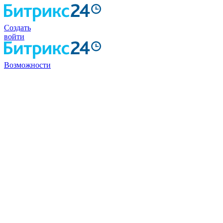
Создать
войти
Возможности