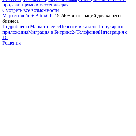
продажи прямо в мессенджерах
Смотреть все возможности
Маркетплейс + BitrixGPT
6 240+ интеграций для вашего
бизнеса
Подробнее о Маркетплейсе
Перейти в каталог
Популярные
приложения
Миграция в Битрикс24
Телефония
Интеграция с
1С
Решения