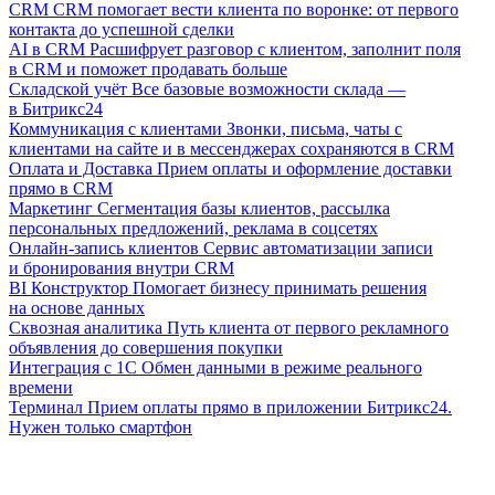
CRM
CRM помогает вести клиента по воронке: от первого
контакта до успешной сделки
AI в CRM
Расшифрует разговор с клиентом, заполнит поля
в CRM и поможет продавать больше
Складской учёт
Все базовые возможности склада —
в Битрикс24
Коммуникация с клиентами
Звонки, письма, чаты с
клиентами на сайте и в мессенджерах сохраняются в CRM
Оплата и Доставка
Прием оплаты и оформление доставки
прямо в CRM
Маркетинг
Сегментация базы клиентов, рассылка
персональных предложений, реклама в соцсетях
Онлайн-запись клиентов
Сервис автоматизации записи
и бронирования внутри CRM
BI Конструктор
Помогает бизнесу принимать решения
на основе данных
Сквозная аналитика
Путь клиента от первого рекламного
объявления до совершения покупки
Интеграция с 1С
Обмен данными в режиме реального
времени
Терминал
Прием оплаты прямо в приложении Битрикс24.
Нужен только смартфон