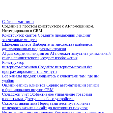
Сайты и магазины
Создание в простом конструкторе с AI-помощником.
Интегрировано в CRM
Конструктор сайтов
Создайте продающий лендинг
за считаные минуты
Шаблоны сайтов
Выберите из множества шаблонов,
адаптированных под разные отрасли
AI для создания лендингов
AI поможет запустить уникальный
сайт, напишет тексты, создаст изображения
Конструктор
интернет-магазинов
Создайте интернет-магазин без
программирования за 2 минуты
Все каналы продаж
Общайтесь с клиентами там, где им
удобно
Онлайн-запись клиентов
Сервис автоматизации записи
и бронирования внутри CRM
Складской учет
Эффективное управление товарами
и остатками. Доступ с любого устройства
Сквозная аналитика
Перед вами весь путь клиента —
от первого визита на сайт до повторных покупок
Интеграция с мессенджерами
Коммуникация с клиентом и